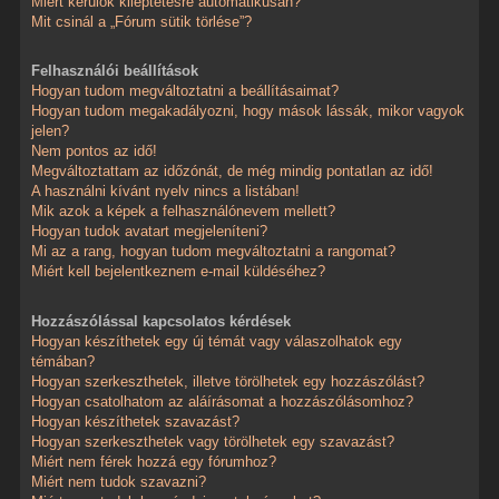
Miért kerülök kiléptetésre automatikusan?
Mit csinál a „Fórum sütik törlése”?
Felhasználói beállítások
Hogyan tudom megváltoztatni a beállításaimat?
Hogyan tudom megakadályozni, hogy mások lássák, mikor vagyok
jelen?
Nem pontos az idő!
Megváltoztattam az időzónát, de még mindig pontatlan az idő!
A használni kívánt nyelv nincs a listában!
Mik azok a képek a felhasználónevem mellett?
Hogyan tudok avatart megjeleníteni?
Mi az a rang, hogyan tudom megváltoztatni a rangomat?
Miért kell bejelentkeznem e-mail küldéséhez?
Hozzászólással kapcsolatos kérdések
Hogyan készíthetek egy új témát vagy válaszolhatok egy
témában?
Hogyan szerkeszthetek, illetve törölhetek egy hozzászólást?
Hogyan csatolhatom az aláírásomat a hozzászólásomhoz?
Hogyan készíthetek szavazást?
Hogyan szerkeszthetek vagy törölhetek egy szavazást?
Miért nem férek hozzá egy fórumhoz?
Miért nem tudok szavazni?