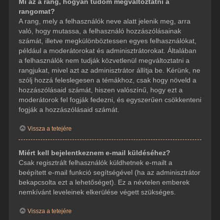
Mi az a rang, hogyan tudom megváltoztatni a
rangomat?
A rang, mely a felhasználók neve alatt jelenik meg, arra
való, hogy mutassa, a felhasználó hozzászólásainak
számát, illetve megkülönböztessen egyes felhasználókat,
például a moderátorokat és adminisztrátorokat. Általában
a felhasználók nem tudják közvetlenül megváltoztatni a
rangjukat, mivel azt az adminisztrátor állítja be. Kérünk, ne
szólj hozzá feleslegesen a témákhoz, csak hogy növeld a
hozzászólásaid számát, hiszen valószínű, hogy ezt a
moderátorok fel fogják fedezni, és egyszerűen csökkenteni
fogják a hozzászólásaid számát.
Vissza a tetejére
Miért kell bejelentkeznem e-mail küldéséhez?
Csak regisztrált felhasználók küldhetnek e-mailt a
beépített e-mail funkció segítségével (ha az adminisztrátor
bekapcsolta ezt a lehetőséget). Ez a névtelen emberek
nemkívánt leveleinek elkerülése végett szükséges.
Vissza a tetejére