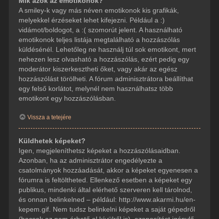
Mik azok az emotikonok?
A smiley-k vagy más néven emotikonok kis grafikák,
melyekkel érzéseket lehet kifejezni. Például a :)
vidámot/boldogot, a :( szomorút jelent. A használható
emotikonok teljes listája megtalálható a hozzászólás
küldésénél. Lehetőleg ne használj túl sok emotikont, mert
nehezen lesz olvasható a hozzászólás, ezért pedig egy
moderátor kiszerkesztheti őket, vagy akár az egész
hozzászólást törölheti. A fórum adminisztrátora beállíthat
egy felső korlátot, melynél nem használhatsz több
emotikont egy hozzászólásban.
Vissza a tetejére
Küldhetek képeket?
Igen, megjeleníthetsz képeket a hozzászólásaidban.
Azonban, ha az adminisztrátor engedélyezte a
csatolmányok hozzáadását, akkor a képeket egyenesen a
fórumra is feltöltheted. Ellenkező esetben a képeket egy
publikus, mindenki által elérhető szerveren kell tárolnod,
és onnan belinkelned – például: http://www.akarmi.hu/en-
kepem.gif. Nem tudsz belinkelni képeket a saját gépedről