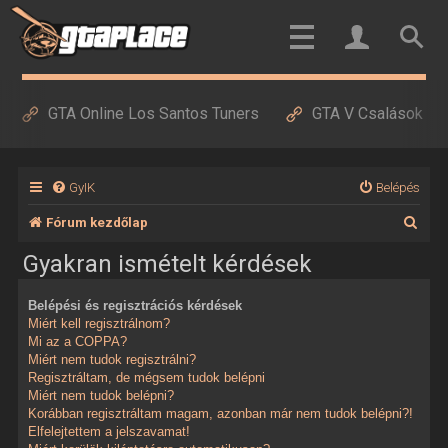
GTA Online Los Santos Tuners
GTA V Csalások
GyIK
Belépés
K
Fórum kezdőlap
e
Gyakran ismételt kérdések
r
Belépési és regisztrációs kérdések
e
Miért kell regisztrálnom?
s
Mi az a COPPA?
Miért nem tudok regisztrálni?
é
Regisztráltam, de mégsem tudok belépni
Miért nem tudok belépni?
s
Korábban regisztráltam magam, azonban már nem tudok belépni?!
Elfelejtettem a jelszavamat!