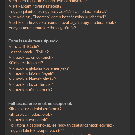
Miért nem tudok hozzáadni csatolmányokat?
Miért kaptam figyelmeztetést?
Hogyan jelenthetek egy hozzászólást a moderátoroknak?
Mire való az „Elmentés” gomb hozzászólás küldésénél?
Miért kell a hozzászólásomat jóváhagynia egy moderátornak?
Hogyan ugraszthatok előre egy témát?
Formázás és téma típusok
Mi az a BBCode?
Használhatok HTML-t?
Mik azok az emotikonok?
Küldhetek képeket?
Mik azok a globális közlemények?
Mik azok a közlemények?
Mik azok a kiemelt témák?
Mik azok a lezárt témák?
Mik azok a téma ikonok?
Felhasználói szintek és csoportok
Kik azok az adminisztrátorok?
Kik azok a moderátorok?
Mik azok a csoportok?
Hol látom a csoportokat, és hogyan csatlakozhatok egyhez?
Hogyan lehetek csoportvezető?