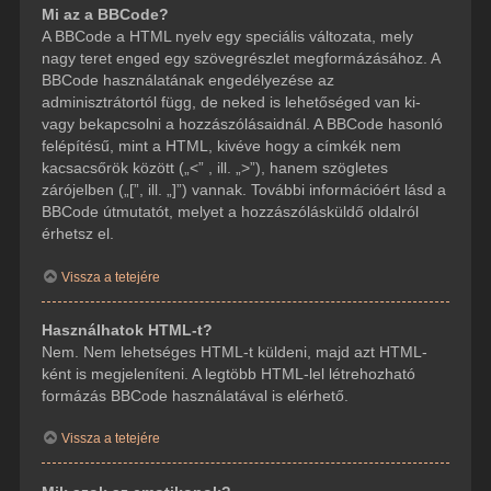
Mi az a BBCode?
A BBCode a HTML nyelv egy speciális változata, mely
nagy teret enged egy szövegrészlet megformázásához. A
BBCode használatának engedélyezése az
adminisztrátortól függ, de neked is lehetőséged van ki-
vagy bekapcsolni a hozzászólásaidnál. A BBCode hasonló
felépítésű, mint a HTML, kivéve hogy a címkék nem
kacsacsőrök között („<” , ill. „>”), hanem szögletes
zárójelben („[”, ill. „]”) vannak. További információért lásd a
BBCode útmutatót, melyet a hozzászólásküldő oldalról
érhetsz el.
Vissza a tetejére
Használhatok HTML-t?
Nem. Nem lehetséges HTML-t küldeni, majd azt HTML-
ként is megjeleníteni. A legtöbb HTML-lel létrehozható
formázás BBCode használatával is elérhető.
Vissza a tetejére