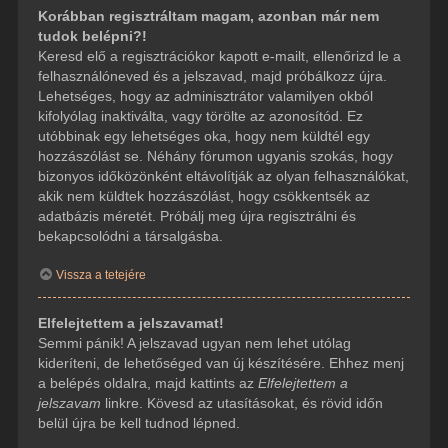
Korábban regisztráltam magam, azonban már nem
tudok belépni?!
Keresd elő a regisztrációkor kapott e-mailt, ellenőrizd le a
felhasználóneved és a jelszavad, majd próbálkozz újra.
Lehetséges, hogy az adminisztrátor valamilyen okból
kifolyólag inaktiválta, vagy törölte az azonosítód. Ez
utóbbinak egy lehetséges oka, hogy nem küldtél egy
hozzászólást se. Néhány fórumon ugyanis szokás, hogy
bizonyos időközönként eltávolítják az olyan felhasználókat,
akik nem küldtek hozzászólást, hogy csökkentsék az
adatbázis méretét. Próbálj meg újra regisztrálni és
bekapcsolódni a társalgásba.
Vissza a tetejére
Elfelejtettem a jelszavamat!
Semmi pánik! A jelszavad ugyan nem lehet utólag
kideríteni, de lehetőséged van új készítésére. Ehhez menj
a belépés oldalra, majd kattints az
Elfelejtettem a
jelszavam
linkre. Kövesd az utasításokat, és rövid időn
belül újra be kell tudnod lépned.