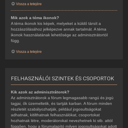
Vissza a tetejére
Mik azok a téma ikonok?
A téma ikonok kis képek, melyeket a küldő társít a
hozzászólásához jelképezve annak tartalmát. A téma
ikonok használatának lehetősége az adminisztrátortól
függ.
Vissza a tetejére
FELHASZNÁLÓI SZINTEK ÉS CSOPORTOK
Kik azok az adminisztrátorok?
Az adminisztrátorok a fórum legmagasabb rangú és jogú
tagjai, ők üzemeltetik, és tartják karban. A fórum minden
részletét szabályozhatják, például jogosultságokat
adhatnak, kitilthatnak felhasználókat, csoportokat
hozhatnak létre, moderátorokat nevezhetnek ki stb. attól
függően, hogy a fórumalapító milyen jogosultságokat adott