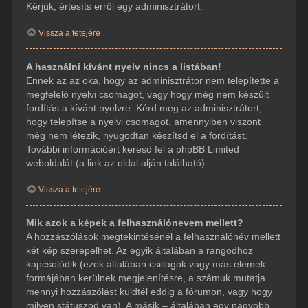
Kérjük, értesíts erről egy adminisztrátort.
Vissza a tetejére
A használni kívánt nyelv nincs a listában!
Ennek az az oka, hogy az adminisztrátor nem telepítette a
megfelelő nyelvi csomagot, vagy hogy még nem készült
fordítás a kívánt nyelvre. Kérd meg az adminisztrátort,
hogy telepítse a nyelvi csomagot, amennyiben viszont
még nem létezik, nyugodtan készítsd el a fordítást.
További információért keresd fel a phpBB Limited
weboldalát (a link az oldal alján található).
Vissza a tetejére
Mik azok a képek a felhasználónevem mellett?
A hozzászólások megtekintésénél a felhasználónév mellett
két kép szerepelhet. Az egyik általában a rangodhoz
kapcsolódik (ezek általában csillagok vagy más elemek
formájában kerülnek megjelenítésre, a számuk mutatja
mennyi hozzászólást küldtél eddig a fórumon, vagy hogy
milyen státuszod van). A másik – általában egy nagyobb