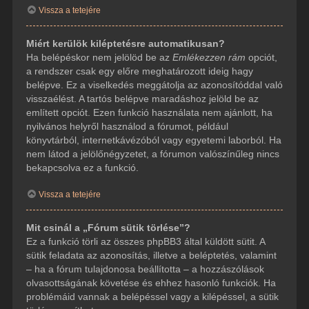
Vissza a tetejére
Miért kerülök kiléptetésre automatikusan?
Ha belépéskor nem jelölöd be az
Emlékezzen rám
opciót,
a rendszer csak egy előre meghatározott ideig hagy
belépve. Ez a viselkedés meggátolja az azonosítóddal való
visszaélést. A tartós belépve maradáshoz jelöld be az
említett opciót. Ezen funkció használata nem ajánlott, ha
nyilvános helyről használod a fórumot, például
könyvtárból, internetkávézóból vagy egyetemi laborból. Ha
nem látod a jelölőnégyzetet, a fórumon valószínűleg nincs
bekapcsolva ez a funkció.
Vissza a tetejére
Mit csinál a „Fórum sütik törlése”?
Ez a funkció törli az összes phpBB3 által küldött sütit. A
sütik feladata az azonosítás, illetve a beléptetés, valamint
– ha a fórum tulajdonosa beállította – a hozzászólások
olvasottságának követése és ehhez hasonló funkciók. Ha
problémáid vannak a belépéssel vagy a kilépéssel, a sütik