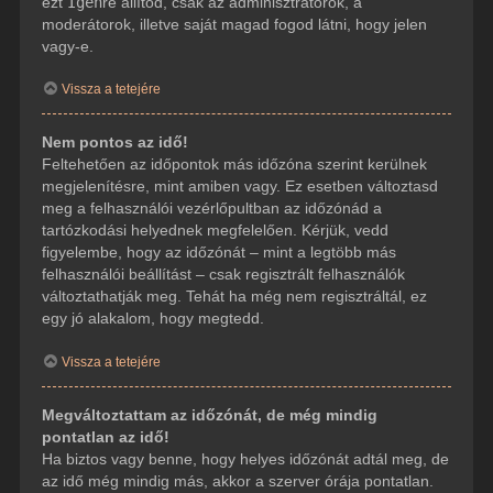
ezt
Igen
re állítod, csak az adminisztrátorok, a
moderátorok, illetve saját magad fogod látni, hogy jelen
vagy-e.
Vissza a tetejére
Nem pontos az idő!
Feltehetően az időpontok más időzóna szerint kerülnek
megjelenítésre, mint amiben vagy. Ez esetben változtasd
meg a felhasználói vezérlőpultban az időzónád a
tartózkodási helyednek megfelelően. Kérjük, vedd
figyelembe, hogy az időzónát – mint a legtöbb más
felhasználói beállítást – csak regisztrált felhasználók
változtathatják meg. Tehát ha még nem regisztráltál, ez
egy jó alakalom, hogy megtedd.
Vissza a tetejére
Megváltoztattam az időzónát, de még mindig
pontatlan az idő!
Ha biztos vagy benne, hogy helyes időzónát adtál meg, de
az idő még mindig más, akkor a szerver órája pontatlan.