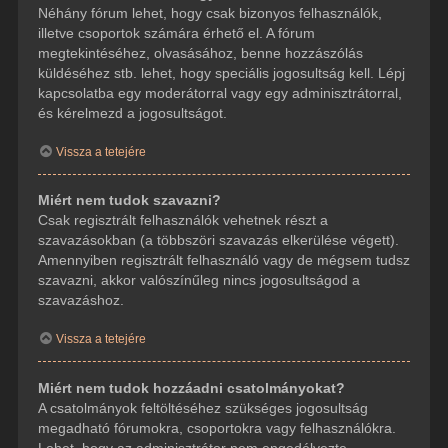
Néhány fórum lehet, hogy csak bizonyos felhasználók,
illetve csoportok számára érhető el. A fórum
megtekintéséhez, olvasásához, benne hozzászólás
küldéséhez stb. lehet, hogy speciális jogosultság kell. Lépj
kapcsolatba egy moderátorral vagy egy adminisztrátorral,
és kérelmezd a jogosultságot.
Vissza a tetejére
Miért nem tudok szavazni?
Csak regisztrált felhasználók vehetnek részt a
szavazásokban (a többszöri szavazás elkerülése végett).
Amennyiben regisztrált felhasználó vagy de mégsem tudsz
szavazni, akkor valószínűleg nincs jogosultságod a
szavazáshoz.
Vissza a tetejére
Miért nem tudok hozzáadni csatolmányokat?
A csatolmányok feltöltéséhez szükséges jogosultság
megadható fórumokra, csoportokra vagy felhasználókra.
Lehet, hogy az adminisztrátor nem engedélyezte