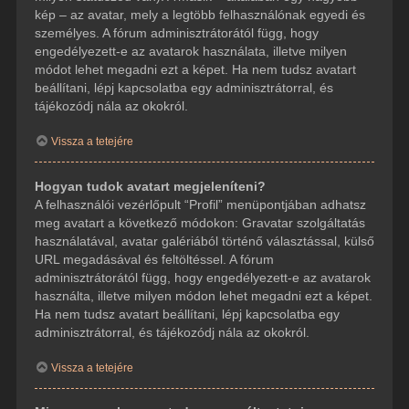
kép – az avatar, mely a legtöbb felhasználónak egyedi és
személyes. A fórum adminisztrátorától függ, hogy
engedélyezett-e az avatarok használata, illetve milyen
módot lehet megadni ezt a képet. Ha nem tudsz avatart
beállítani, lépj kapcsolatba egy adminisztrátorral, és
tájékozódj nála az okokról.
Vissza a tetejére
Hogyan tudok avatart megjeleníteni?
A felhasználói vezérlőpult “Profil” menüpontjában adhatsz
meg avatart a következő módokon: Gravatar szolgáltatás
használatával, avatar galériából történő választással, külső
URL megadásával és feltöltéssel. A fórum
adminisztrátorától függ, hogy engedélyezett-e az avatarok
használta, illetve milyen módon lehet megadni ezt a képet.
Ha nem tudsz avatart beállítani, lépj kapcsolatba egy
adminisztrátorral, és tájékozódj nála az okokról.
Vissza a tetejére