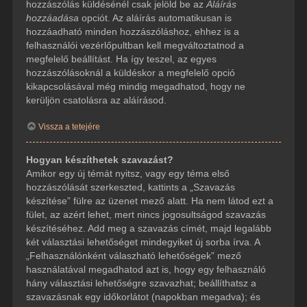
hozzászólás küldésénél csak jelöld be az
Aláírás
hozzáadása
opciót. Az aláírás automatikusan is
hozzáadható minden hozzászóláshoz, ehhez is a
felhasználói vezérlőpultban kell megváltoztatnod a
megfelelő beállítást. Ha így teszel, az egyes
hozzászólásoknál a küldéskor a megfelelő opció
kikapcsolásával még mindig megadhatod, hogy ne
kerüljön csatolásra az aláírásod.
Vissza a tetejére
Hogyan készíthetek szavazást?
Amikor egy új témát nyitsz, vagy egy téma első
hozzászólását szerkeszted, kattints a „Szavazás
készítése” fülre az üzenet mező alatt. Ha nem látod ezt a
fület, az azért lehet, mert nincs jogosultságod szavazás
készítéséhez. Add meg a szavazás címét, majd legalább
két választási lehetőséget mindegyiket új sorba írva. A
„Felhasználónként válaszható lehetőségek” mező
használatával megadhatod azt is, hogy egy felhasználó
hány választási lehetőségre szavazhat; beállíthatsz a
szavazásnak egy időkorlátot (napokban megadva); és