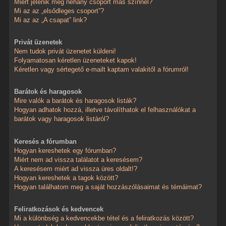
Miért jelenik meg néhány csoport más színnel?
Mi az az „elsődleges csoport”?
Mi az az „A csapat” link?
Privát üzenetek
Nem tudok privát üzenetet küldeni!
Folyamatosan kéretlen üzeneteket kapok!
Kéretlen vagy sértegető e-mailt kaptam valakitől a fórumról!
Barátok és haragosok
Mire valók a barátok és haragosok listák?
Hogyan adhatok hozzá, illetve távolíthatok el felhasználókat a
barátok vagy haragosok listáról?
Keresés a fórumban
Hogyan kereshetek egy fórumban?
Miért nem ad vissza találatot a keresésem?
A keresésem miért ad vissza üres oldalt!?
Hogyan kereshetek a tagok között?
Hogyan találhatom meg a saját hozzászólásaimat és témáimat?
Feliratkozások és kedvencek
Mi a különbség a kedvencekbe tétel és a feliratkozás között?