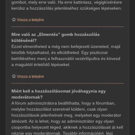
gombot, mely erre való. Ha erre kattintasz, végigkísérésre
kerülsz a hozzászólás jelentéséhez szükséges lépéseken.
Vissza a tetejére
Mire való az „Elmentés” gomb hozzászólás
küldésénél?
Ezzel elmentheted a még nem befejezett üzeneted, majd
később folytathatod, és elküldheted. Egy piszkozat
betöltéséhez menj a felhasználói vezérlőpultra és kövesd
a maguktól értetődő lépéseket.
Vissza a tetejére
Miért kell a hozzászólásomat jóváhagynia egy
moderátornak?
A fórum adminisztrátora beállíthatta, hogy a fórumban,
melybe hozzászólást szeretnél küldeni, csak olyan
hozzászólások jelenhetnek meg, melyeket egy moderátor
átnézett. Az is lehet, hogy az adminisztrátor egy olyan
csoportba helyezett téged, akiknek a hozzászólásait át kell
néznie egy moderátornak. További információért, lépj