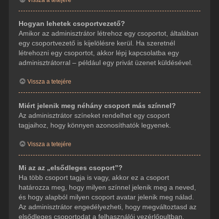
Hogyan lehetek csoportvezető?
Amikor az adminisztrátor létrehoz egy csoportot, általában
egy csoportvezető is kijelölésre kerül. Ha szeretnél
létrehozni egy csoportot, akkor lépj kapcsolatba egy
adminisztrátorral – például egy privát üzenet küldésével.
Vissza a tetejére
Miért jelenik meg néhány csoport más színnel?
Az adminisztrátor színeket rendelhet egy csoport
tagjaihoz, hogy könnyen azonosíthatók legyenek.
Vissza a tetejére
Mi az az „elsődleges csoport”?
Ha több csoport tagja is vagy, akkor ez a csoport
határozza meg, hogy milyen színnel jelenik meg a neved,
és hogy alapból milyen csoport avatar jelenik meg nálad.
Az adminisztrátor engedélyezheti, hogy megváltoztasd az
elsődleges csoportodat a felhasználói vezérlőpultban.