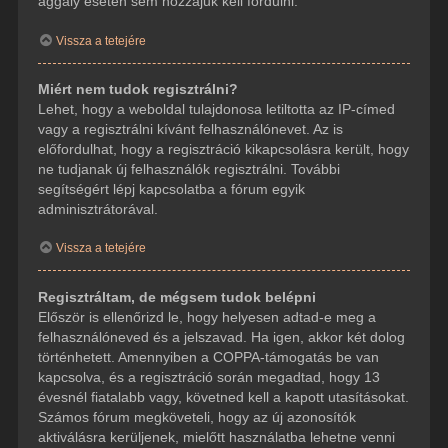
aggály esetén sem hozzájuk kell fordulni.
Vissza a tetejére
Miért nem tudok regisztrálni?
Lehet, hogy a weboldal tulajdonosa letiltotta az IP-címed
vagy a regisztrálni kívánt felhasználónevet. Az is
előfordulhat, hogy a regisztráció kikapcsolásra került, hogy
ne tudjanak új felhasználók regisztrálni. További
segítségért lépj kapcsolatba a fórum egyik
adminisztrátorával.
Vissza a tetejére
Regisztráltam, de mégsem tudok belépni
Először is ellenőrizd le, hogy helyesen adtad-e meg a
felhasználóneved és a jelszavad. Ha igen, akkor két dolog
történhetett. Amennyiben a COPPA-támogatás be van
kapcsolva, és a regisztráció során megadtad, hogy 13
évesnél fiatalabb vagy, követned kell a kapott utasításokat.
Számos fórum megköveteli, hogy az új azonosítók
aktiválásra kerüljenek, mielőtt használatba lehetne venni