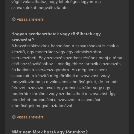
végül választhatsz, hogy lehetséges legyen-e a
szavazatokat megváltoztatatni.
Vissza a tetejére
Hogyan szerkeszthetek vagy törölhetek egy
szavazást?
A hozzászólásokhoz hasonlóan a szavazásokat is csak a
készítő, egy moderátor vagy egy adminisztrátor
szerkesztheti. Egy szavazás szerkesztéséhez menj a téma
első hozzászólásához – mindig ehhez tartozik a szavazás,
és kattints a
szerkeszt
gombra. Ha még senki sem
szavazott, a készítő még törölheti a szavazást, vagy
megváltoztathatja a választási lehetőségeket, de ha már
érkezett szavazat, csak egy adminisztrátor vagy egy
moderátor törölheti vagy szerkesztheti a szavazást. Így
nem lehet manipulálni a szavazást a szavazási
lehetőségek megváltoztatásával.
Vissza a tetejére
Miért nem férek hozzá egy fórumhoz?