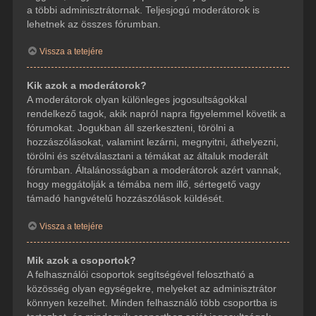
a többi adminisztrátornak. Teljesjogú moderátorok is
lehetnek az összes fórumban.
Vissza a tetejére
Kik azok a moderátorok?
A moderátorok olyan különleges jogosultságokkal
rendelkező tagok, akik napról napra figyelemmel követik a
fórumokat. Jogukban áll szerkeszteni, törölni a
hozzászólásokat, valamint lezárni, megnyitni, áthelyezni,
törölni és szétválasztani a témákat az általuk moderált
fórumban. Általánosságban a moderátorok azért vannak,
hogy meggátolják a témába nem illő, sértegető vagy
támadó hangvételű hozzászólások küldését.
Vissza a tetejére
Mik azok a csoportok?
A felhasználói csoportok segítségével felosztható a
közösség olyan egységekre, melyeket az adminisztrátor
könnyen kezelhet. Minden felhasználó több csoportba is