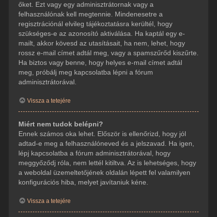
őket. Ezt vagy egy adminisztrátornak vagy a
felhasználónak kell megtennie. Mindenesetre a
regisztrációnál elvileg tájékoztatásra kerültél, hogy
szükséges-e az azonosító aktiválása. Ha kaptál egy e-
mailt, akkor kövesd az utasításait, ha nem, lehet, hogy
rossz e-mail címet adtál meg, vagy a spamszűrőd kiszűrte.
Ha biztos vagy benne, hogy helyes e-mail címet adtál
meg, próbálj meg kapcsolatba lépni a fórum
adminisztrátorával.
Vissza a tetejére
Miért nem tudok belépni?
Ennek számos oka lehet. Először is ellenőrizd, hogy jól
adtad-e meg a felhasználóneved és a jelszavad. Ha igen,
lépj kapcsolatba a fórum adminisztrátorával, hogy
meggyőződj róla, nem lettél kitiltva. Az is lehetséges, hogy
a weboldal üzemeltetőjének oldalán lépett fel valamilyen
konfigurációs hiba, melyet javítaniuk kéne.
Vissza a tetejére