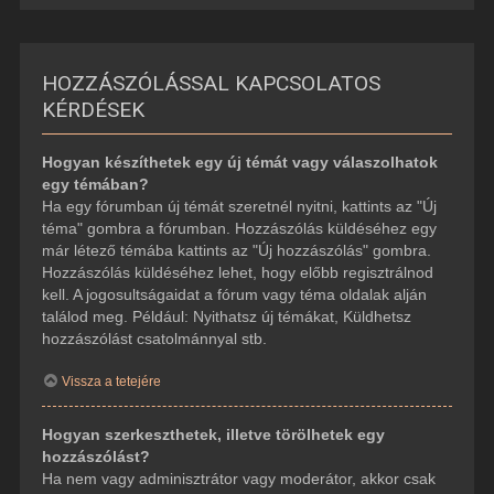
HOZZÁSZÓLÁSSAL KAPCSOLATOS
KÉRDÉSEK
Hogyan készíthetek egy új témát vagy válaszolhatok
egy témában?
Ha egy fórumban új témát szeretnél nyitni, kattints az "Új
téma" gombra a fórumban. Hozzászólás küldéséhez egy
már létező témába kattints az "Új hozzászólás" gombra.
Hozzászólás küldéséhez lehet, hogy előbb regisztrálnod
kell. A jogosultságaidat a fórum vagy téma oldalak alján
találod meg. Például: Nyithatsz új témákat, Küldhetsz
hozzászólást csatolmánnyal stb.
Vissza a tetejére
Hogyan szerkeszthetek, illetve törölhetek egy
hozzászólást?
Ha nem vagy adminisztrátor vagy moderátor, akkor csak