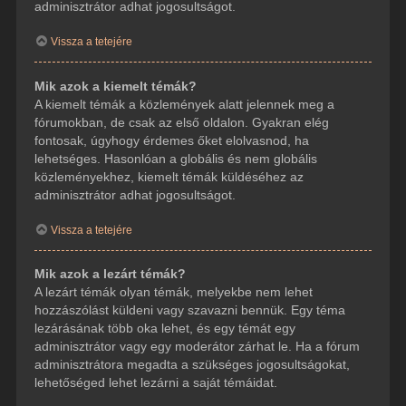
adminisztrátor adhat jogosultságot.
Vissza a tetejére
Mik azok a kiemelt témák?
A kiemelt témák a közlemények alatt jelennek meg a
fórumokban, de csak az első oldalon. Gyakran elég
fontosak, úgyhogy érdemes őket elolvasnod, ha
lehetséges. Hasonlóan a globális és nem globális
közleményekhez, kiemelt témák küldéséhez az
adminisztrátor adhat jogosultságot.
Vissza a tetejére
Mik azok a lezárt témák?
A lezárt témák olyan témák, melyekbe nem lehet
hozzászólást küldeni vagy szavazni bennük. Egy téma
lezárásának több oka lehet, és egy témát egy
adminisztrátor vagy egy moderátor zárhat le. Ha a fórum
adminisztrátora megadta a szükséges jogosultságokat,
lehetőséged lehet lezárni a saját témáidat.