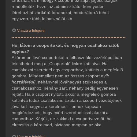
tartozhat, és mindegyik csoporthoz saját jogosultságok
rendelhetők. Ezzel az adminisztrátor könnyedén
létrehozhat zártkörű fórumokat, moderátorrá tehet
egyszerre több felhasználót stb.
Vissza a tetejére
Hol látom a csoportokat, és hogyan csatlakozhatok
egyhez?
A fórumon lévő csoportokat a felhasználói vezérlőpultban
tekintheted meg a „Csoportok” linkre kattintva. Ha
csatlakozni szeretnél egy csoporthoz, kattints a megfelelő
gombra. Mindemellett nem az összes csoport
nyílt
hozzáférésű
, néhánynál jóváhagyás szükséges a
csatlakozáshoz, néhány zárt, néhány pedig egyenesen
rejtett. Ha a csoport nyitott, akkor a megfelelő gombra
kattintva tudsz csatlakozni. Ezután a csoport vezetőjének
jóvá kell hagynia a kérelmed – ennek kapcsán
megkérdezheti, hogy miért szeretnél csatlakozni a
csoporthoz. Kérjük, ne zaklasd a csoportvezetőt, ha
elutasítja a kérelmed, biztosan megvan az oka.
Vissza a tetejére