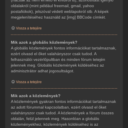
(hacsak az nem érhető el kívülről is), azonosítást igénylő
oldalakról (mint például freemail, gmail, yahoo
postafiókok), jelszóval védett weblapokról stb. A képek
megjelenítéséhez használd az [img] BBCode címkét.
Vissza a tetejére
Mik azok a globális közlemények?
A globális közlemények fontos információkat tartalmaznak,
ezért olvasd el őket valahányszor csak tudod. A
felhasználói vezérlőpultban és minden fórum tetején
jelennek meg. Globális közlemények küldéséhez az
adminisztrátor adhat jogosultságot.
Vissza a tetejére
Mik azok a közlemények?
A közlemények gyakran fontos információkat tartalmaznak
az adott fórummal kapcsolatban, ezért olvasd el őket
valahányszor csak tudod. A közlemények a fórum összes
oldalán, felül jelennek meg. Hasonlóan a globális
közleményekhez, közlemények küldéséhez is az