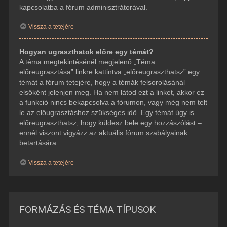
kapcsolatba a fórum adminisztrátorával.
Vissza a tetejére
Hogyan ugraszthatok előre egy témát?
A téma megtekintésénél megjelenő „Téma
előreugrasztása” linkre kattintva „előreugraszthatsz” egy
témát a fórum tetejére, hogy a témák felsorolásánál
elsőként jelenjen meg. Ha nem látod ezt a linket, akkor ez
a funkció nincs bekapcsolva a fórumon, vagy még nem telt
le az előugrasztáshoz szükséges idő. Egy témát úgy is
előreugraszthatsz, hogy küldesz bele egy hozzászólást –
ennél viszont vigyázz az aktuális fórum szabályainak
betartására.
Vissza a tetejére
FORMÁZÁS ÉS TÉMA TÍPUSOK