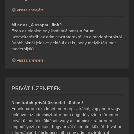
Vissza a tetejére
Mi az az „A csapat” link?
Ezen az oldalon egy listát találhatsz a fórum
üzemeltetőiről: az adminisztrátorokról és a moderátorokról
(utóbbiaknál jelezve például azt is, hogy melyik fórumot
moderálják).
Vissza a tetejére
PRIVÁT ÜZENETEK
Nem tudok privát üzenetet küldeni!
Ennek három oka lehet: nem regisztráltál, vagy nem vagy
belépve; az adminisztrátor nem engedélyezte a fórumon
privát üzenetek küldését; vagy az adminisztrátor nem
engedélyezte neked, hogy privát üzenetet küldjél. További
információért lépj kapcsolatba egy adminisztrátorral.