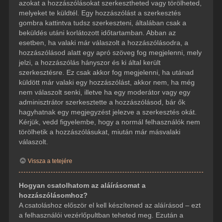
azokat a hozzászólásokat szerkesztheted vagy törölheted,
melyeket te küldtél. Egy hozzászólást a szerkesztés
gombra kattintva tudsz szerkeszteni, általában csak a
beküldés utáni korlátozott időtartamban. Abban az
esetben, ha valaki már válaszolt a hozzászólásodra, a
hozzászólásod alatt egy apró szöveg fog megjelenni, mely
jelzi, a hozzászólás hányszor és ki által került
szerkesztésre. Ez csak akkor fog megjelenni, ha utánad
küldött már valaki egy hozzászólást, akkor nem, ha még
nem válaszolt senki, illetve ha egy moderátor vagy egy
adminisztrátor szerkesztette a hozzászólásod, bár ők
hagyhatnak egy megjegyzést jelezve a szerkesztés okát.
Kérjük, vedd figyelembe, hogy a normál felhasználók nem
törölhetik a hozzászólásukat, miután már másvalaki
válaszolt.
Vissza a tetejére
Hogyan csatolhatom az aláírásomat a
hozzászólásomhoz?
A csatoláshoz először el kell készítened az aláírásod – ezt
a felhasználói vezérlőpultban teheted meg. Ezután a