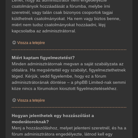
csatolmányok hozzáadását a fórumba, melybe írni
szeretnél, vagy talán csak bizonyos csoportok tagjai
küldhetnek csatolmányokat. Ha nem vagy biztos benne,
miért nem tudsz csatolmányokat hozzáadni, lépj
kapcsolatba az adminisztrátorral.
Vissza a tetejére
Miért kaptam figyelmeztetést?
Minden adminisztrátornak megvan a saját szabályzata az
oldalára. Ha megsértettél egy szabályt, figyelmeztethetnek
téged. Kérjük, vedd figyelembe, hogy ez a fórum
adminisztrátorának döntése – a phpBB Limited-nak semmi
köze nincs a fórumokon kiosztott figyelmeztetésekhez.
Vissza a tetejére
Hogyan jelenthetek egy hozzászólást a
moderátoroknak?
Menj a hozzászóláshoz, melyet jelenteni szeretnél, és ha a
fórum adminisztrátora engedélyezte, látnod kell egy