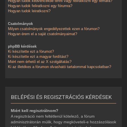
Hogyan tudok kedvencekbe tenni vagy feliratkozni egy témára?
Hogyan tudok feliratkozni egy fórumra?
Hogyan tudok leiratkozni?
Csatolmányok
Milyen csatolmányok engedélyezettek ezen a fórumon?
Hogyan érem el a saját csatolmányaimat?
phpBB kérdések
Ki készítette ezt a fórumot?
Ki készítette ezt a magyar fordítást?
Miért nem érhető el az X szolgáltatás?
Ki az illetékes a fórumon olvasható tartalommal kapcsolatban?
BELÉPÉSI ÉS REGISZTRÁCIÓS KÉRDÉSEK
Miért kell regisztrálnom?
A regisztráció nem feltétlenül kötelező, a fórum
adminisztrátorán múlik, hogy megköveteli-e hozzászólások