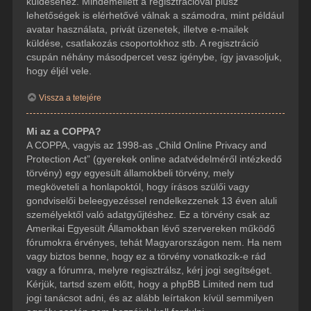
küldéséhez. Mindemellett a regisztrációval plusz
lehetőségek is elérhetővé válnak a számodra, mint például
avatar használata, privát üzenetek, illetve e-mailek
küldése, csatlakozás csoportokhoz stb. A regisztráció
csupán néhány másodpercet vesz igénybe, így javasoljuk,
hogy éljél vele.
Vissza a tetejére
Mi az a COPPA?
A COPPA, vagyis az 1998-as „Child Online Privacy and
Protection Act” (gyerekek online adatvédelméről intézkedő
törvény) egy egyesült államokbeli törvény, mely
megköveteli a honlapoktól, hogy írásos szülői vagy
gondviselői beleegyezéssel rendelkezzenek 13 éven aluli
személyektől való adatgyűjtéshez. Ez a törvény csak az
Amerikai Egyesült Államokban lévő szervereken működő
fórumokra érvényes, tehát Magyarországon nem. Ha nem
vagy biztos benne, hogy ez a törvény vonatkozik-e rád
vagy a fórumra, melyre regisztrálsz, kérj jogi segítséget.
Kérjük, tartsd szem előtt, hogy a phpBB Limited nem tud
jogi tanácsot adni, és az alább leírtakon kívül semmilyen