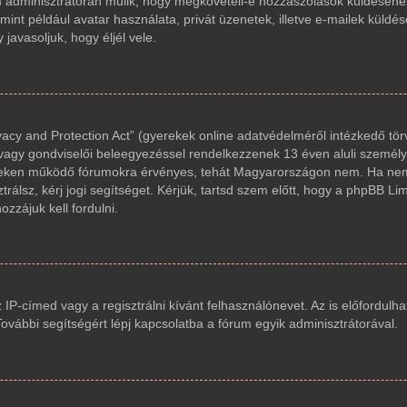
um adminisztrátorán múlik, hogy megköveteli-e hozzászólások küldéséhez
int például avatar használata, privát üzenetek, illetve e-mailek küldés
avasoljuk, hogy éljél vele.
acy and Protection Act” (gyerekek online adatvédelméről intézkedő tör
 vagy gondviselői beleegyezéssel rendelkezzenek 13 éven aluli személy
reken működő fórumokra érvényes, tehát Magyarországon nem. Ha nem
trálsz, kérj jogi segítséget. Kérjük, tartsd szem előtt, hogy a phpBB Li
zzájuk kell fordulni.
z IP-címed vagy a regisztrálni kívánt felhasználónevet. Az is előfordulha
 További segítségért lépj kapcsolatba a fórum egyik adminisztrátorával.