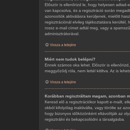
Először is ellenőrizd le, hogy helyesen adta
van kapcsolva, és a regisztráció során megadt
azonosítók aktiválásra kerüljenek, mielőtt ha
regisztrációnál elvileg tájékoztatásra kerültél
rossz e-mail címet adtál meg, vagy a spamszűr
adminisztrátorával.
Vissza a tetejére
Miért nem tudok belépni?
Ennek számos oka lehet. Először is ellenőrizd
meggyőződj róla, nem lettél kitiltva. Az is leh
Vissza a tetejére
Korábban regisztráltam magam, azonban m
Keresd elő a regisztrációkor kapott e-mailt, e
okból kifolyólag inaktiválta, vagy törölte az
hogy bizonyos időközönként eltávolítják az ol
regisztrálni és bekapcsolódni a társalgásba.