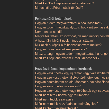
Miért kerülök kiléptetésre automatikusan?
Mit csinál a „Fórum sütik törlése”?
Felhasználói beállítások
Hogyan tudom megváltoztatni a beállításaimat?
Hogyan tudom megakadályozni, hogy mások lássák,
Nem pontos az idő!
Megváltoztattam az időzónát, de még mindig pontatl
A használni kívánt nyelv nincs a listában!
Mik azok a képek a felhasználónevem mellett?
Hogyan tudok avatart megjeleníteni?
Mi az a rang, hogyan tudom megváltoztatni a rango
Miért kell bejelentkeznem e-mail küldéséhez?
Hozzászólással kapcsolatos kérdések
Hogyan készíthetek egy új témát vagy válaszolhat
Hogyan szerkeszthetek, illetve törölhetek egy hozz
Hogyan csatolhatom az aláírásomat a hozzászólá
Hogyan készíthetek szavazást?
Hogyan szerkeszthetek vagy törölhetek egy szavaz
Miért nem férek hozzá egy fórumhoz?
Miért nem tudok szavazni?
Miért nem tudok hozzáadni csatolmányokat?
Miért kaptam figyelmeztetést?