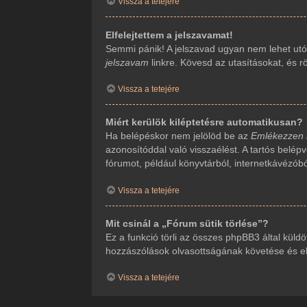
Vissza a tetejére
Elfelejtettem a jelszavamat!
Semmi pánik! A jelszavad ugyan nem lehet utól
jelszavam
linkre. Kövesd az utasításokat, és rö
Vissza a tetejére
Miért kerülök kiléptetésre automatikusan?
Ha belépéskor nem jelölöd be az
Emlékezzen
azonosítóddal való visszaélést. A tartós belép
fórumot, például könyvtárból, internetkávézób
Vissza a tetejére
Mit csinál a „Fórum sütik törlése”?
Ez a funkció törli az összes phpBB3 által küldöt
hozzászólások olvasottságának követése és ehh
Vissza a tetejére