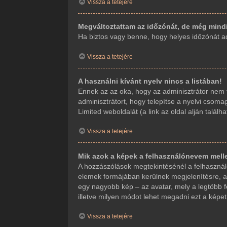
Vissza a tetejére
Megváltoztattam az időzónát, de még mindi
Ha biztos vagy benne, hogy helyes időzónát adt
Vissza a tetejére
A használni kívánt nyelv nincs a listában!
Ennek az az oka, hogy az adminisztrátor nem t
adminisztrátort, hogy telepítse a nyelvi csoma
Limited weboldalát (a link az oldal alján találha
Vissza a tetejére
Mik azok a képek a felhasználónevem mell
A hozzászólások megtekintésénél a felhasználó
elemek formájában kerülnek megjelenítésre, a
egy nagyobb kép – az avatar, mely a legtöbb f
illetve milyen módot lehet megadni ezt a képet.
Vissza a tetejére