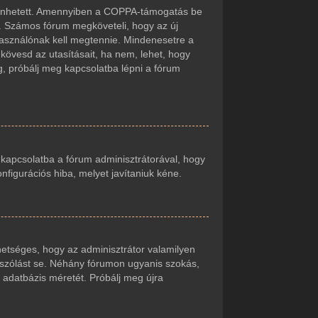
örténhetett. Amennyiben a COPPA-támogatás be
t. Számos fórum megköveteli, hogy az új
lhasználónak kell megtennie. Mindenesetre a
r kövesd az utasításait, ha nem, lehet, hogy
g, próbálj meg kapcsolatba lépni a fórum
j kapcsolatba a fórum adminisztrátorával, hogy
onfigurációs hiba, melyet javítaniuk kéne.
ehetséges, hogy az adminisztrátor valamilyen
zászólást se. Néhány fórumon ugyanis szokás,
 adatbázis méretét. Próbálj meg újra