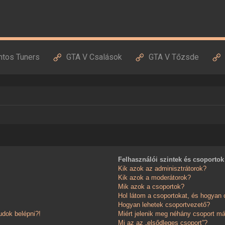
ntos Tuners
GTA V Csalások
GTA V Tőzsde
Felhasználói szintek és csoportok
Kik azok az adminisztrátorok?
Kik azok a moderátorok?
Mik azok a csoportok?
Hol látom a csoportokat, és hogyan
Hogyan lehetek csoportvezető?
dok belépni?!
Miért jelenik meg néhány csoport má
Mi az az „elsődleges csoport”?