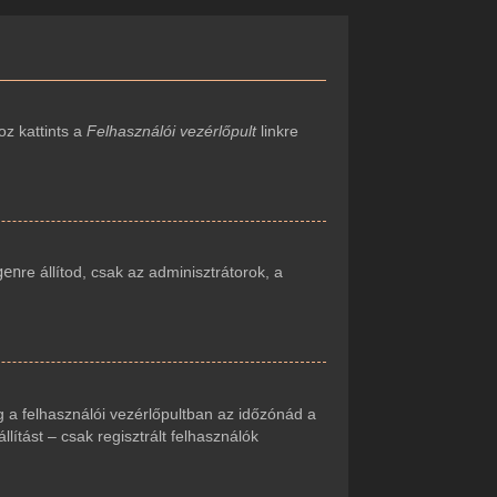
oz kattints a
Felhasználói vezérlőpult
linkre
gen
re állítod, csak az adminisztrátorok, a
 a felhasználói vezérlőpultban az időzónád a
ítást – csak regisztrált felhasználók