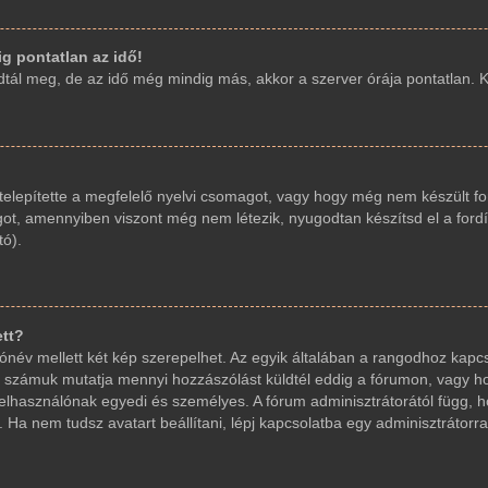
g pontatlan az idő!
ál meg, de az idő még mindig más, akkor a szerver órája pontatlan. Kér
elepítette a megfelelő nyelvi csomagot, vagy hogy még nem készült fo
got, amennyiben viszont még nem létezik, nyugodtan készítsd el a fordí
tó).
ett?
név mellett két kép szerepelhet. Az egyik általában a rangodhoz kapcs
 számuk mutatja mennyi hozzászólást küldtél eddig a fórumon, vagy ho
elhasználónak egyedi és személyes. A fórum adminisztrátorától függ, 
 Ha nem tudsz avatart beállítani, lépj kapcsolatba egy adminisztrátorral