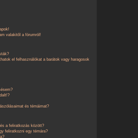
apok!
m valakitől a fórumról!
sták?
thatok el felhasználókat a barátok vagy haragosok
esésem?
dalt!?
zászólásaimat és témáimat?
és a feliratkozás között?
y feliratkozni egy témára?
ra?