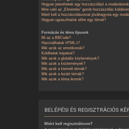
Hogyan jelenthetek egy hozzászólást a moderátoro
Mire való az „Elmentés” gomb hozzászólás küldésé
Miért kell a hozzászólásomat jóváhagynia egy mode
Hogyan ugraszthatok előre egy témát?
Formázás és téma típusok
Mi az a BBCode?
Használhatok HTML-t?
Mik azok az emotikonok?
Küldhetek képeket?
Mik azok a globális közlemények?
Mik azok a közlemények?
Mik azok a kiemelt témák?
Mik azok a lezárt témák?
Mik azok a téma ikonok?
BELÉPÉSI ÉS REGISZTRÁCIÓS KÉ
Miért kell regisztrálnom?