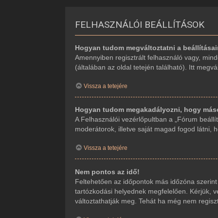
FELHASZNÁLÓI BEÁLLÍTÁSOK
Hogyan tudom megváltoztatni a beállítása
Amennyiben regisztrált felhasználó vagy, mind
(általában az oldal tetején található). Itt megv
Vissza a tetejére
Hogyan tudom megakadályozni, hogy mások
A Felhasználói vezérlőpultban a „Fórum beállítá
moderátorok, illetve saját magad fogod látni, 
Vissza a tetejére
Nem pontos az idő!
Feltehetően az időpontok más időzóna szerint
tartózkodási helyednek megfelelően. Kérjük, ve
változtathatják meg. Tehát ha még nem regiszt