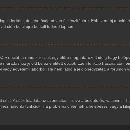
ag kideríteni, de lehetőséged van új készítésére. Ehhez menj a belépés
vid időn belül újra be kell tudnod lépned.
 rám
opciót, a rendszer csak egy előre meghatározott ideig hagy belépv
ve maradáshoz jelöld be az említett opciót. Ezen funkció használata nem
ól vagy egyetemi laborból. Ha nem látod a jelölőnégyzetet, a fórumon v
t sütit. A sütik feladata az azonosítás, illetve a beléptetés, valamint – 
ez hasonló funkciók. Ha problémáid vannak a belépéssel vagy a kilépés