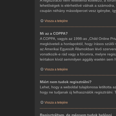
A regisztráció nem feltétlenül kötelező, a fór
lehetőségek is elérhetővé válnak a számodra, m
csupán néhány másodpercet vesz igénybe, így j
Vissza a tetejére
Mi az a COPPA?
A COPPA, vagyis az 1998-as „Child Online Priv
megköveteli a honlapoktól, hogy írásos szülői
az Amerikai Egyesült Államokban lévő szerve
vonatkozik-e rád vagy a fórumra, melyre regisz
leírtakon kívül semmilyen aggály esetén sem ho
Vissza a tetejére
Miért nem tudok regisztrálni?
Lehet, hogy a weboldal tulajdonosa letiltotta a
hogy ne tudjanak új felhasználók regisztrálni.
Vissza a tetejére
Regisztráltam, de mégsem tudok belépni