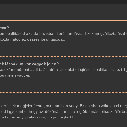
imat?
en beállításod az adatbázisban kerül tárolásra. Ezek megváltoztatásáh
áltoztathatod az összes beállításodat.
 lássák, mikor vagyok jelen?
sok” menüpont alatt található a „Jelenlét elrejtése” beállítás. Ha ezt
I
hogy jelen vagy-e.
 kerülnek megjelenítésre, mint amiben vagy. Ez esetben változtasd meg
dd figyelembe, hogy az időzónát – mint a legtöbb más felhasználói beáll
ráltál, ez egy jó alakalom, hogy megtedd.