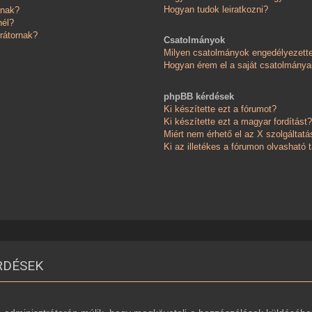
Hogyan tudok leiratkozni?
knak?
nél?
rátornak?
Csatolmányok
Milyen csatolmányok engedélyezett
Hogyan érem el a saját csatolmánya
phpBB kérdések
Ki készítette ezt a fórumot?
Ki készítette ezt a magyar fordítást?
Miért nem érhető el az X szolgáltatá
Ki az illetékes a fórumon olvasható
RDÉSEK