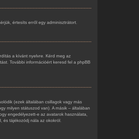
jük, értesíts erről egy adminisztrátort.
rdítás a kívánt nyelvre. Kérd meg az
tást. További információért keresd fel a phpBB
olódik (ezek általában csillagok vagy más
gy milyen státuszod van). A másik – általában
hogy engedélyezett-e az avatarok használata,
, és tájékozódj nála az okokról.