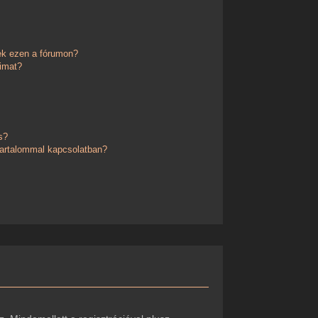
ek ezen a fórumon?
imat?
s?
 tartalommal kapcsolatban?