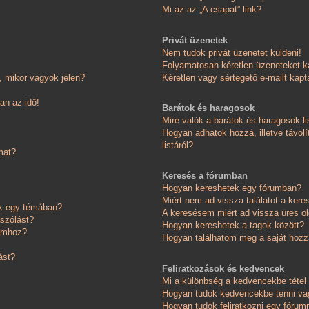
Mi az az „A csapat” link?
Privát üzenetek
Nem tudok privát üzenetet küldeni!
Folyamatosan kéretlen üzeneteket k
 mikor vagyok jelen?
Kéretlen vagy sértegető e-mailt kapta
an az idő!
Barátok és haragosok
Mire valók a barátok és haragosok li
Hogyan adhatok hozzá, illetve távolí
listáról?
mat?
Keresés a fórumban
Hogyan kereshetek egy fórumban?
Miért nem ad vissza találatot a ker
ok egy témában?
A keresésem miért ad vissza üres ol
ászólást?
Hogyan kereshetek a tagok között?
somhoz?
Hogyan találhatom meg a saját hoz
ást?
Feliratkozások és kedvencek
Mi a különbség a kedvencekbe tétel 
Hogyan tudok kedvencekbe tenni vag
Hogyan tudok feliratkozni egy fórum