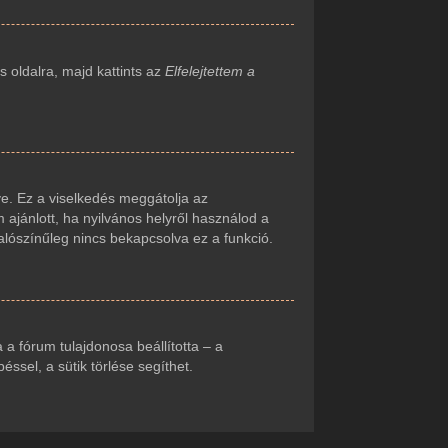
 oldalra, majd kattints az
Elfelejtettem a
e. Ez a viselkedés meggátolja az
 ajánlott, ha nyilvános helyről használod a
alószínűleg nincs bekapcsolva ez a funkció.
ha a fórum tulajdonosa beállította – a
sel, a sütik törlése segíthet.