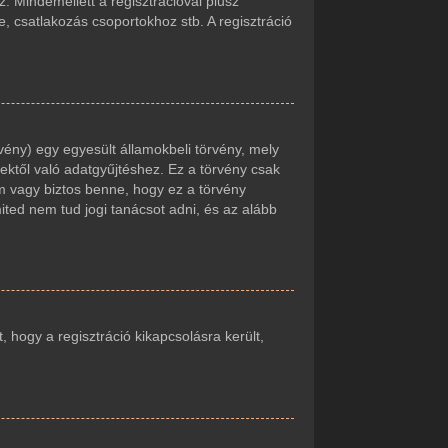
. Mindemellett a regisztrációval plusz
e, csatlakozás csoportokhoz stb. A regisztráció
vény) egy egyesült államokbeli törvény, mely
ektől való adatgyűjtéshez. Ez a törvény csak
 vagy biztos benne, hogy ez a törvény
mited nem tud jogi tanácsot adni, és az alább
t, hogy a regisztráció kikapcsolásra került,