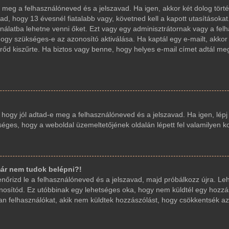
d-e meg a felhasználóneved és a jelszavad. Ha igen, akkor két dolog t
ad, hogy 13 évesnél fiatalabb vagy, követned kell a kapott utasításoka
sználatba lehetne venni őket. Ezt vagy egy adminisztrátornak vagy a fe
, hogy szükséges-e az azonosító aktiválása. Ha kaptál egy e-mailt, akko
őd kiszűrte. Ha biztos vagy benne, hogy helyes e-mail címet adtál me
, hogy jól adtad-e meg a felhasználóneved és a jelszavad. Ha igen, lép
etséges, hogy a weboldal üzemeltetőjének oldalán lépett fel valamilyen k
ár nem tudok belépni?!
llenőrizd le a felhasználóneved és a jelszavad, majd próbálkozz újra. L
 azonosítód. Ez utóbbinak egy lehetséges oka, hogy nem küldtél egy hoz
yan felhasználókat, akik nem küldtek hozzászólást, hogy csökkentsék az