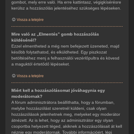
gombot, mely erre való. Ha erre kattintasz, végigkísérésre
kerülsz a hozzászólás jelentéséhez szükséges lépéseken.
Vissza a tetejére
Mire való az „Elmentés” gomb hozzászólás
küldésénél?
Ezzel elmentheted a még nem befejezett üzeneted, majd
később folytathatod, és elküldheted. Egy piszkozat
betöltéséhez menj a felhasználói vezérlőpultra és kövesd
a maguktól értetődő lépéseket.
Vissza a tetejére
Miért kell a hozzászólásomat jóváhagynia egy
moderátornak?
A fórum adminisztrátora beállíthatta, hogy a fórumban,
melybe hozzászólást szeretnél küldeni, csak olyan
hozzászólások jelenhetnek meg, melyeket egy moderátor
átnézett. Az is lehet, hogy az adminisztrátor egy olyan
csoportba helyezett téged, akiknek a hozzászólásait át kell
néznie egy moderátornak. További információért, lépj