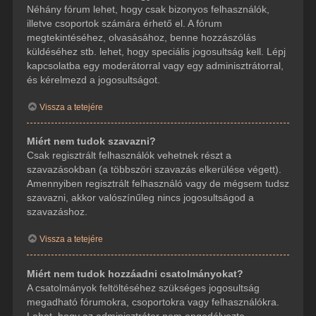
Néhány fórum lehet, hogy csak bizonyos felhasználók,
illetve csoportok számára érhető el. A fórum
megtekintéséhez, olvasásához, benne hozzászólás
küldéséhez stb. lehet, hogy speciális jogosultság kell. Lépj
kapcsolatba egy moderátorral vagy egy adminisztrátorral,
és kérelmezd a jogosultságot.
Vissza a tetejére
Miért nem tudok szavazni?
Csak regisztrált felhasználók vehetnek részt a
szavazásokban (a többszöri szavazás elkerülése végett).
Amennyiben regisztrált felhasználó vagy de mégsem tudsz
szavazni, akkor valószínűleg nincs jogosultságod a
szavazáshoz.
Vissza a tetejére
Miért nem tudok hozzáadni csatolmányokat?
A csatolmányok feltöltéséhez szükséges jogosultság
megadható fórumokra, csoportokra vagy felhasználókra.
Lehet, hogy az adminisztrátor nem engedélyezte