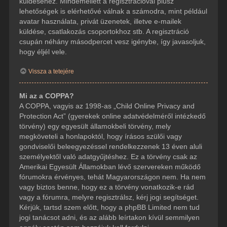
küldéséhez. Mindemellett a regisztrációval plusz
lehetőségek is elérhetővé válnak a számodra, mint például
avatar használata, privát üzenetek, illetve e-mailek
küldése, csatlakozás csoportokhoz stb. A regisztráció
csupán néhány másodpercet vesz igénybe, így javasoljuk,
hogy éljél vele.
Vissza a tetejére
Mi az a COPPA?
A COPPA, vagyis az 1998-as „Child Online Privacy and
Protection Act” (gyerekek online adatvédelméről intézkedő
törvény) egy egyesült államokbeli törvény, mely
megköveteli a honlapoktól, hogy írásos szülői vagy
gondviselői beleegyezéssel rendelkezzenek 13 éven aluli
személyektől való adatgyűjtéshez. Ez a törvény csak az
Amerikai Egyesült Államokban lévő szervereken működő
fórumokra érvényes, tehát Magyarországon nem. Ha nem
vagy biztos benne, hogy ez a törvény vonatkozik-e rád
vagy a fórumra, melyre regisztrálsz, kérj jogi segítséget.
Kérjük, tartsd szem előtt, hogy a phpBB Limited nem tud
jogi tanácsot adni, és az alább leírtakon kívül semmilyen