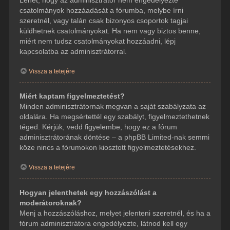
csatolmányok hozzáadását a fórumba, melybe írni
szeretnél, vagy talán csak bizonyos csoportok tagjai
küldhetnek csatolmányokat. Ha nem vagy biztos benne,
miért nem tudsz csatolmányokat hozzáadni, lépj
kapcsolatba az adminisztrátorral.
Vissza a tetejére
Miért kaptam figyelmeztetést?
Minden adminisztrátornak megvan a saját szabályzata az
oldalára. Ha megsértettél egy szabályt, figyelmeztethetnek
téged. Kérjük, vedd figyelembe, hogy ez a fórum
adminisztrátorának döntése – a phpBB Limited-nak semmi
köze nincs a fórumokon kiosztott figyelmeztetésekhez.
Vissza a tetejére
Hogyan jelenthetek egy hozzászólást a
moderátoroknak?
Menj a hozzászóláshoz, melyet jelenteni szeretnél, és ha a
fórum adminisztrátora engedélyezte, látnod kell egy