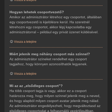
Hogyan lehetek csoportvezető?
Amikor az adminisztrátor létrehoz egy csoportot, általában
egy csoportvezető is kijelölésre kerül. Ha szeretnél
létrehozni egy csoportot, akkor lépj kapcsolatba egy
adminisztrátorral – például egy privát üzenet küldésével.
Vissza a tetejére
Miért jelenik meg néhány csoport más színnel?
Az adminisztrátor színeket rendelhet egy csoport
tagjaihoz, hogy könnyen azonosíthatók legyenek.
Vissza a tetejére
Mi az az „elsődleges csoport”?
Ha több csoport tagja is vagy, akkor ez a csoport
határozza meg, hogy milyen színnel jelenik meg a neved,
és hogy alapból milyen csoport avatar jelenik meg nálad.
Az adminisztrátor engedélyezheti, hogy megváltoztasd az
elsődleges csoportodat a felhasználói vezérlőpultban.