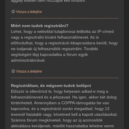
aggály esetén sem hozzájuk kell fordulni.
Vissza a tetejére
Miért nem tudok regisztrálni?
Lehet, hogy a weboldal tulajdonosa letiltotta az IP-címed
vagy a regisztrálni kívánt felhasználónevet. Az is
előfordulhat, hogy a regisztráció kikapcsolásra került, hogy
ne tudjanak új felhasználók regisztrálni. További
segítségért lépj kapcsolatba a fórum egyik
adminisztrátorával.
Vissza a tetejére
Regisztráltam, de mégsem tudok belépni
Először is ellenőrizd le, hogy helyesen adtad-e meg a
felhasználóneved és a jelszavad. Ha igen, akkor két dolog
történhetett. Amennyiben a COPPA-támogatás be van
kapcsolva, és a regisztráció során megadtad, hogy 13
évesnél fiatalabb vagy, követned kell a kapott utasításokat.
Számos fórum megköveteli, hogy az új azonosítók
aktiválásra kerüljenek, mielőtt használatba lehetne venni