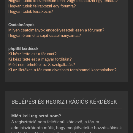
Hogyan tudok kedvencekbe tenni vagy feliratkozni egy témára?
Hogyan tudok feliratkozni egy fórumra?
Hogyan tudok leiratkozni?
Csatolmányok
Milyen csatolmányok engedélyezettek ezen a fórumon?
Hogyan érem el a saját csatolmányaimat?
phpBB kérdések
Ki készítette ezt a fórumot?
Ki készítette ezt a magyar fordítást?
Miért nem érhető el az X szolgáltatás?
Ki az illetékes a fórumon olvasható tartalommal kapcsolatban?
BELÉPÉSI ÉS REGISZTRÁCIÓS KÉRDÉSEK
Miért kell regisztrálnom?
A regisztráció nem feltétlenül kötelező, a fórum
adminisztrátorán múlik, hogy megköveteli-e hozzászólások