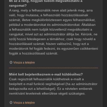
Mi az a rang, hogyan tudom megváltoztatni a
rangomat?
A rang, mely a felhasználók neve alatt jelenik meg, arra
való, hogy mutassa, a felhasználó hozzászólásainak
számát, illetve megkülönböztessen egyes felhasználókat,
például a moderátorokat és adminisztrátorokat. Általában
a felhasználók nem tudják közvetlenül megváltoztatni a
rangjukat, mivel azt az adminisztrátor állítja be. Kérünk, ne
szólj hozzá feleslegesen a témákhoz, csak hogy növeld a
hozzászólásaid számát, hiszen valószínű, hogy ezt a
moderátorok fel fogják fedezni, és egyszerűen csökkenteni
fogják a hozzászólásaid számát.
Vissza a tetejére
Miért kell bejelentkeznem e-mail küldéséhez?
Csak regisztrált felhasználók küldhetnek e-mailt a
beépített e-mail funkció segítségével (ha az adminisztrátor
bekapcsolta ezt a lehetőséget). Ez a névtelen emberek
nemkívánt leveleinek elkerülése végett szükséges.
Vissza a tetejére