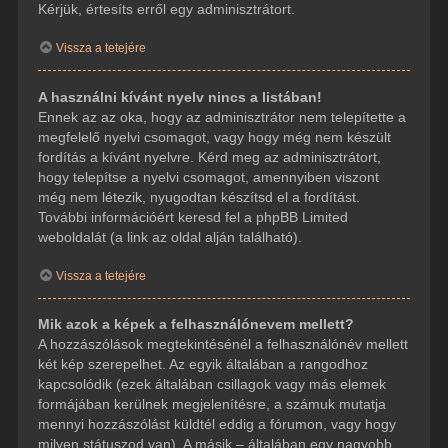
Kérjük, értesíts erről egy adminisztrátort.
Vissza a tetejére
A használni kívánt nyelv nincs a listában!
Ennek az az oka, hogy az adminisztrátor nem telepítette a
megfelelő nyelvi csomagot, vagy hogy még nem készült
fordítás a kívánt nyelvre. Kérd meg az adminisztrátort,
hogy telepítse a nyelvi csomagot, amennyiben viszont
még nem létezik, nyugodtan készítsd el a fordítást.
További információért keresd fel a phpBB Limited
weboldalát (a link az oldal alján található).
Vissza a tetejére
Mik azok a képek a felhasználónevem mellett?
A hozzászólások megtekintésénél a felhasználónév mellett
két kép szerepelhet. Az egyik általában a rangodhoz
kapcsolódik (ezek általában csillagok vagy más elemek
formájában kerülnek megjelenítésre, a számuk mutatja
mennyi hozzászólást küldtél eddig a fórumon, vagy hogy
milyen státuszod van). A másik – általában egy nagyobb