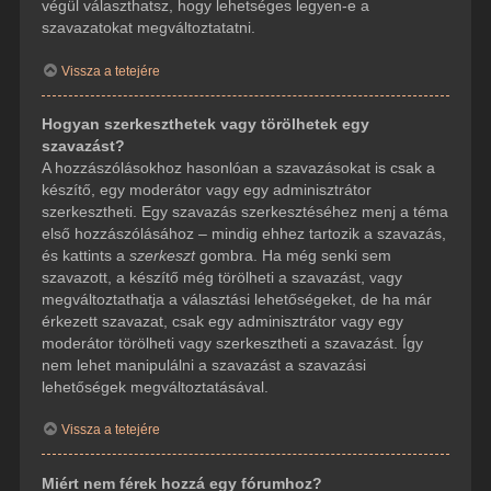
végül választhatsz, hogy lehetséges legyen-e a
szavazatokat megváltoztatatni.
Vissza a tetejére
Hogyan szerkeszthetek vagy törölhetek egy
szavazást?
A hozzászólásokhoz hasonlóan a szavazásokat is csak a
készítő, egy moderátor vagy egy adminisztrátor
szerkesztheti. Egy szavazás szerkesztéséhez menj a téma
első hozzászólásához – mindig ehhez tartozik a szavazás,
és kattints a
szerkeszt
gombra. Ha még senki sem
szavazott, a készítő még törölheti a szavazást, vagy
megváltoztathatja a választási lehetőségeket, de ha már
érkezett szavazat, csak egy adminisztrátor vagy egy
moderátor törölheti vagy szerkesztheti a szavazást. Így
nem lehet manipulálni a szavazást a szavazási
lehetőségek megváltoztatásával.
Vissza a tetejére
Miért nem férek hozzá egy fórumhoz?