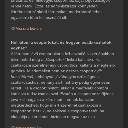
tartozhat, és mindegyik csoporthoz saját jogosultságok
rendelhetők. Ezzel az adminisztrátor könnyedén
létrehozhat zártkörű fórumokat, moderátorrá tehet
egyszerre több felhasználót stb.
Vissza a tetejére
Hol látom a csoportokat, és hogyan csatlakozhatok
egyhez?
A fórumon lévő csoportokat a felhasználói vezérlőpultban
tekintheted meg a „Csoportok” linkre kattintva. Ha
csatlakozni szeretnél egy csoporthoz, kattints a megfelelő
gombra. Mindemellett nem az összes csoport
nyílt
hozzáférésű
, néhánynál jóváhagyás szükséges a
csatlakozáshoz, néhány zárt, néhány pedig egyenesen
rejtett. Ha a csoport nyitott, akkor a megfelelő gombra
kattintva tudsz csatlakozni. Ezután a csoport vezetőjének
jóvá kell hagynia a kérelmed – ennek kapcsán
megkérdezheti, hogy miért szeretnél csatlakozni a
csoporthoz. Kérjük, ne zaklasd a csoportvezetőt, ha
elutasítja a kérelmed, biztosan megvan az oka.
Vissza a tetejére