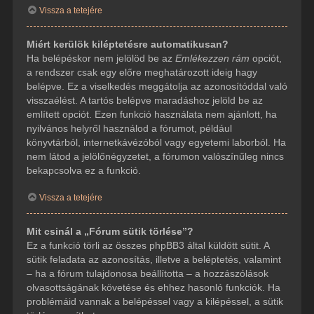
Vissza a tetejére
Miért kerülök kiléptetésre automatikusan?
Ha belépéskor nem jelölöd be az
Emlékezzen rám
opciót,
a rendszer csak egy előre meghatározott ideig hagy
belépve. Ez a viselkedés meggátolja az azonosítóddal való
visszaélést. A tartós belépve maradáshoz jelöld be az
említett opciót. Ezen funkció használata nem ajánlott, ha
nyilvános helyről használod a fórumot, például
könyvtárból, internetkávézóból vagy egyetemi laborból. Ha
nem látod a jelölőnégyzetet, a fórumon valószínűleg nincs
bekapcsolva ez a funkció.
Vissza a tetejére
Mit csinál a „Fórum sütik törlése”?
Ez a funkció törli az összes phpBB3 által küldött sütit. A
sütik feladata az azonosítás, illetve a beléptetés, valamint
– ha a fórum tulajdonosa beállította – a hozzászólások
olvasottságának követése és ehhez hasonló funkciók. Ha
problémáid vannak a belépéssel vagy a kilépéssel, a sütik