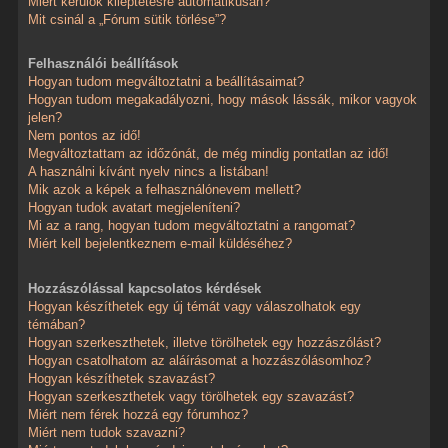
Miért kerülök kiléptetésre automatikusan?
Mit csinál a „Fórum sütik törlése”?
Felhasználói beállítások
Hogyan tudom megváltoztatni a beállításaimat?
Hogyan tudom megakadályozni, hogy mások lássák, mikor vagyok
jelen?
Nem pontos az idő!
Megváltoztattam az időzónát, de még mindig pontatlan az idő!
A használni kívánt nyelv nincs a listában!
Mik azok a képek a felhasználónevem mellett?
Hogyan tudok avatart megjeleníteni?
Mi az a rang, hogyan tudom megváltoztatni a rangomat?
Miért kell bejelentkeznem e-mail küldéséhez?
Hozzászólással kapcsolatos kérdések
Hogyan készíthetek egy új témát vagy válaszolhatok egy
témában?
Hogyan szerkeszthetek, illetve törölhetek egy hozzászólást?
Hogyan csatolhatom az aláírásomat a hozzászólásomhoz?
Hogyan készíthetek szavazást?
Hogyan szerkeszthetek vagy törölhetek egy szavazást?
Miért nem férek hozzá egy fórumhoz?
Miért nem tudok szavazni?