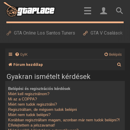
GTA Online Los Santos Tuners
GTA V Csalások
GyIK
Belépés
K
Fórum kezdőlap
e
Gyakran ismételt kérdések
r
Belépési és regisztrációs kérdések
e
Miért kell regisztrálnom?
s
Mi az a COPPA?
Miért nem tudok regisztrálni?
é
Regisztráltam, de mégsem tudok belépni
Miért nem tudok belépni?
s
Korábban regisztráltam magam, azonban már nem tudok belépni?!
Elfelejtettem a jelszavamat!