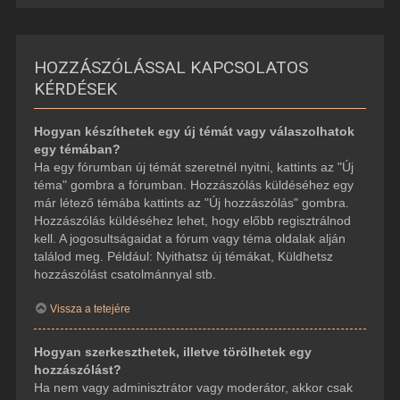
HOZZÁSZÓLÁSSAL KAPCSOLATOS
KÉRDÉSEK
Hogyan készíthetek egy új témát vagy válaszolhatok
egy témában?
Ha egy fórumban új témát szeretnél nyitni, kattints az "Új
téma" gombra a fórumban. Hozzászólás küldéséhez egy
már létező témába kattints az "Új hozzászólás" gombra.
Hozzászólás küldéséhez lehet, hogy előbb regisztrálnod
kell. A jogosultságaidat a fórum vagy téma oldalak alján
találod meg. Például: Nyithatsz új témákat, Küldhetsz
hozzászólást csatolmánnyal stb.
Vissza a tetejére
Hogyan szerkeszthetek, illetve törölhetek egy
hozzászólást?
Ha nem vagy adminisztrátor vagy moderátor, akkor csak