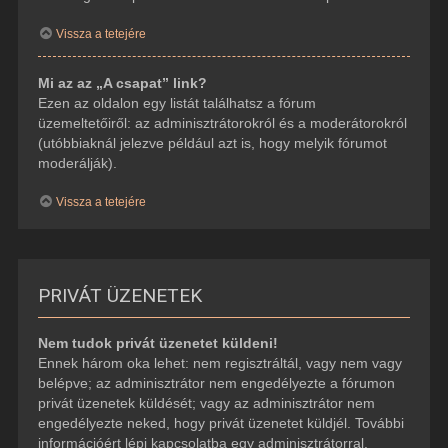
Vissza a tetejére
Mi az az „A csapat” link?
Ezen az oldalon egy listát találhatsz a fórum
üzemeltetőiről: az adminisztrátorokról és a moderátorokról
(utóbbiaknál jelezve például azt is, hogy melyik fórumot
moderálják).
Vissza a tetejére
PRIVÁT ÜZENETEK
Nem tudok privát üzenetet küldeni!
Ennek három oka lehet: nem regisztráltál, vagy nem vagy
belépve; az adminisztrátor nem engedélyezte a fórumon
privát üzenetek küldését; vagy az adminisztrátor nem
engedélyezte neked, hogy privát üzenetet küldjél. További
információért lépj kapcsolatba egy adminisztrátorral.