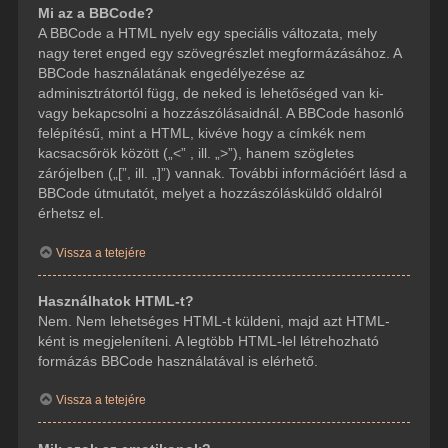
Mi az a BBCode?
A BBCode a HTML nyelv egy speciális változata, mely
nagy teret enged egy szövegrészlet megformázásához. A
BBCode használatának engedélyezése az
adminisztrátortól függ, de neked is lehetőséged van ki-
vagy bekapcsolni a hozzászólásaidnál. A BBCode hasonló
felépítésű, mint a HTML, kivéve hogy a címkék nem
kacsacsőrök között („<” , ill. „>”), hanem szögletes
zárójelben („[”, ill. „]”) vannak. További információért lásd a
BBCode útmutatót, melyet a hozzászólásküldő oldalról
érhetsz el.
Vissza a tetejére
Használhatok HTML-t?
Nem. Nem lehetséges HTML-t küldeni, majd azt HTML-
ként is megjeleníteni. A legtöbb HTML-lel létrehozható
formázás BBCode használatával is elérhető.
Vissza a tetejére