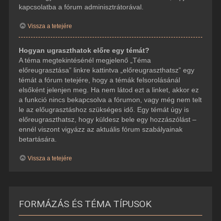
kapcsolatba a fórum adminisztrátorával.
Vissza a tetejére
Hogyan ugraszthatok előre egy témát?
A téma megtekintésénél megjelenő „Téma
előreugrasztása” linkre kattintva „előreugraszthatsz” egy
témát a fórum tetejére, hogy a témák felsorolásánál
elsőként jelenjen meg. Ha nem látod ezt a linket, akkor ez
a funkció nincs bekapcsolva a fórumon, vagy még nem telt
le az előugrasztáshoz szükséges idő. Egy témát úgy is
előreugraszthatsz, hogy küldesz bele egy hozzászólást –
ennél viszont vigyázz az aktuális fórum szabályainak
betartására.
Vissza a tetejére
FORMÁZÁS ÉS TÉMA TÍPUSOK