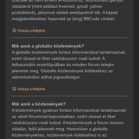
(hacsak az nem érhető el kívülről is), azonosítást igénylő
oldalakról (mint például freemail, gmail, yahoo
postafiókok), jelszóval védett weblapokról stb. A képek
megjelenítéséhez használd az [img] BBCode címkét.
Vissza a tetejére
Mik azok a globális közlemények?
A globális közlemények fontos információkat tartalmaznak,
ezért olvasd el őket valahányszor csak tudod. A
felhasználói vezérlőpultban és minden fórum tetején
jelennek meg. Globális közlemények küldéséhez az
adminisztrátor adhat jogosultságot.
Vissza a tetejére
Mik azok a közlemények?
A közlemények gyakran fontos információkat tartalmaznak
az adott fórummal kapcsolatban, ezért olvasd el őket
valahányszor csak tudod. A közlemények a fórum összes
oldalán, felül jelennek meg. Hasonlóan a globális
közleményekhez, közlemények küldéséhez is az