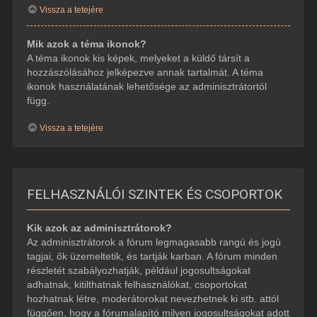
Vissza a tetejére
Mik azok a téma ikonok?
A téma ikonok kis képek, melyeket a küldő társít a
hozzászólásához jelképezve annak tartalmát. A téma
ikonok használatának lehetősége az adminisztrátortól
függ.
Vissza a tetejére
FELHASZNÁLÓI SZINTEK ÉS CSOPORTOK
Kik azok az adminisztrátorok?
Az adminisztrátorok a fórum legmagasabb rangú és jogú
tagjai, ők üzemeltetik, és tartják karban. A fórum minden
részletét szabályozhatják, például jogosultságokat
adhatnak, kitilthatnak felhasználókat, csoportokat
hozhatnak létre, moderátorokat nevezhetnek ki stb. attól
függően, hogy a fórumalapító milyen jogosultságokat adott