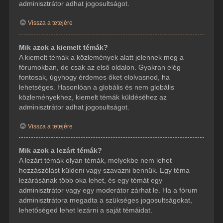
adminisztrátor adhat jogosultságot.
Vissza a tetejére
Mik azok a kiemelt témák?
A kiemelt témák a közlemények alatt jelennek meg a
fórumokban, de csak az első oldalon. Gyakran elég
fontosak, úgyhogy érdemes őket elolvasnod, ha
lehetséges. Hasonlóan a globális és nem globális
közleményekhez, kiemelt témák küldéséhez az
adminisztrátor adhat jogosultságot.
Vissza a tetejére
Mik azok a lezárt témák?
A lezárt témák olyan témák, melyekbe nem lehet
hozzászólást küldeni vagy szavazni bennük. Egy téma
lezárásának több oka lehet, és egy témát egy
adminisztrátor vagy egy moderátor zárhat le. Ha a fórum
adminisztrátora megadta a szükséges jogosultságokat,
lehetőséged lehet lezárni a saját témáidat.