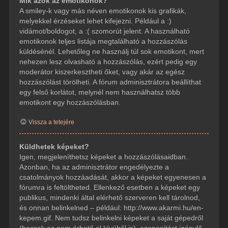
Mik azok az emotikonok?
A smiley-k vagy más néven emotikonok kis grafikák,
melyekkel érzéseket lehet kifejezni. Például a :)
vidámot/boldogot, a :( szomorút jelent. A használható
emotikonok teljes listája megtalálható a hozzászólás
küldésénél. Lehetőleg ne használj túl sok emotikont, mert
nehezen lesz olvasható a hozzászólás, ezért pedig egy
moderátor kiszerkesztheti őket, vagy akár az egész
hozzászólást törölheti. A fórum adminisztrátora beállíthat
egy felső korlátot, melynél nem használhatsz több
emotikont egy hozzászólásban.
Vissza a tetejére
Küldhetek képeket?
Igen, megjeleníthetsz képeket a hozzászólásaidban.
Azonban, ha az adminisztrátor engedélyezte a
csatolmányok hozzáadását, akkor a képeket egyenesen a
fórumra is feltöltheted. Ellenkező esetben a képeket egy
publikus, mindenki által elérhető szerveren kell tárolnod,
és onnan belinkelned – például: http://www.akarmi.hu/en-
kepem.gif. Nem tudsz belinkelni képeket a saját gépedről