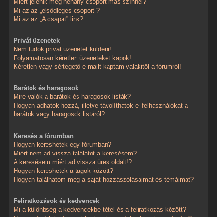
Miért jelenik meg néhány csoport más színnel?
Mi az az „elsődleges csoport”?
Mi az az „A csapat” link?
Privát üzenetek
Nem tudok privát üzenetet küldeni!
Folyamatosan kéretlen üzeneteket kapok!
Kéretlen vagy sértegető e-mailt kaptam valakitől a fórumról!
Barátok és haragosok
Mire valók a barátok és haragosok listák?
Hogyan adhatok hozzá, illetve távolíthatok el felhasználókat a
barátok vagy haragosok listáról?
Keresés a fórumban
Hogyan kereshetek egy fórumban?
Miért nem ad vissza találatot a keresésem?
A keresésem miért ad vissza üres oldalt!?
Hogyan kereshetek a tagok között?
Hogyan találhatom meg a saját hozzászólásaimat és témáimat?
Feliratkozások és kedvencek
Mi a különbség a kedvencekbe tétel és a feliratkozás között?