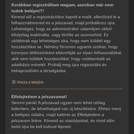
Korábban regisztráltam magam, azonban már nem
tudok belépni?!
Keresd elő a regisztrációkor kapott e-mailt, ellenőrizd le a
felhasználóneved és a jelszavad, majd próbálkozz újra.
Lehetséges, hogy az adminisztrátor valamilyen okból
kifolyólag inaktiválta, vagy törölte az azonosítód. Ez
utóbbinak egy lehetséges oka, hogy nem küldtél egy
hozzászólást se. Néhány fórumon ugyanis szokás, hogy
bizonyos időközönként eltávolítják az olyan felhasználókat,
akik nem küldtek hozzászólást, hogy csökkentsék az
adatbázis méretét. Próbálj meg újra regisztrálni és
bekapcsolódni a társalgásba.
Vissza a tetejére
Elfelejtettem a jelszavamat!
Semmi pánik! A jelszavad ugyan nem lehet utólag
kideríteni, de lehetőséged van új készítésére. Ehhez menj
a belépés oldalra, majd kattints az
Elfelejtettem a
jelszavam
linkre. Kövesd az utasításokat, és rövid időn
belül újra be kell tudnod lépned.