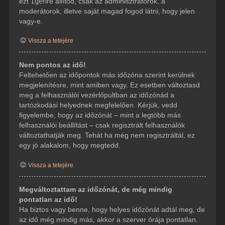
ezt
Igen
re állítod, csak az adminisztrátorok, a
moderátorok, illetve saját magad fogod látni, hogy jelen
vagy-e.
Vissza a tetejére
Nem pontos az idő!
Feltehetően az időpontok más időzóna szerint kerülnek
megjelenítésre, mint amiben vagy. Ez esetben változtasd
meg a felhasználói vezérlőpultban az időzónád a
tartózkodási helyednek megfelelően. Kérjük, vedd
figyelembe, hogy az időzónát – mint a legtöbb más
felhasználói beállítást – csak regisztrált felhasználók
változtathatják meg. Tehát ha még nem regisztráltál, ez
egy jó alakalom, hogy megtedd.
Vissza a tetejére
Megváltoztattam az időzónát, de még mindig
pontatlan az idő!
Ha biztos vagy benne, hogy helyes időzónát adtál meg, de
az idő még mindig más, akkor a szerver órája pontatlan.