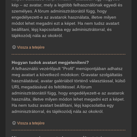
kép – az avatar, mely a legtöbb felhasználónak egyedi és
személyes. A fórum adminisztrátorától függ, hogy
engedélyezett-e az avatarok használata, illetve milyen
módot lehet megadni ezt a képet. Ha nem tudsz avatart
beállítani, lépj kapcsolatba egy adminisztrátorral, és
tájékozódj nála az okokról.
Vissza a tetejére
Hogyan tudok avatart megjeleníteni?
A felhasználói vezérlőpult “Profil” menüpontjában adhatsz
meg avatart a következő módokon: Gravatar szolgáltatás
használatával, avatar galériából történő választással, külső
URL megadásával és feltöltéssel. A fórum
adminisztrátorától függ, hogy engedélyezett-e az avatarok
használta, illetve milyen módon lehet megadni ezt a képet.
Ha nem tudsz avatart beállítani, lépj kapcsolatba egy
adminisztrátorral, és tájékozódj nála az okokról.
Vissza a tetejére