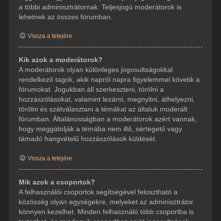
a többi adminisztrátornak. Teljesjogú moderátorok is
lehetnek az összes fórumban.
Vissza a tetejére
Kik azok a moderátorok?
A moderátorok olyan különleges jogosultságokkal
rendelkező tagok, akik napról napra figyelemmel követik a
fórumokat. Jogukban áll szerkeszteni, törölni a
hozzászólásokat, valamint lezárni, megnyitni, áthelyezni,
törölni és szétválasztani a témákat az általuk moderált
fórumban. Általánosságban a moderátorok azért vannak,
hogy meggátolják a témába nem illő, sértegető vagy
támadó hangvételű hozzászólások küldését.
Vissza a tetejére
Mik azok a csoportok?
A felhasználói csoportok segítségével felosztható a
közösség olyan egységekre, melyeket az adminisztrátor
könnyen kezelhet. Minden felhasználó több csoportba is