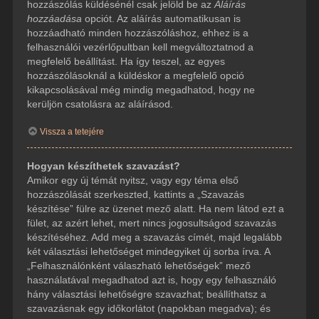
hozzászólás küldésénél csak jelöld be az
Aláírás
hozzáadása
opciót. Az aláírás automatikusan is
hozzáadható minden hozzászóláshoz, ehhez is a
felhasználói vezérlőpultban kell megváltoztatnod a
megfelelő beállítást. Ha így teszel, az egyes
hozzászólásoknál a küldéskor a megfelelő opció
kikapcsolásával még mindig megadhatod, hogy ne
kerüljön csatolásra az aláírásod.
Vissza a tetejére
Hogyan készíthetek szavazást?
Amikor egy új témát nyitsz, vagy egy téma első
hozzászólását szerkeszted, kattints a „Szavazás
készítése” fülre az üzenet mező alatt. Ha nem látod ezt a
fület, az azért lehet, mert nincs jogosultságod szavazás
készítéséhez. Add meg a szavazás címét, majd legalább
két választási lehetőséget mindegyiket új sorba írva. A
„Felhasználónként válaszható lehetőségek” mező
használatával megadhatod azt is, hogy egy felhasználó
hány választási lehetőségre szavazhat; beállíthatsz a
szavazásnak egy időkorlátot (napokban megadva); és