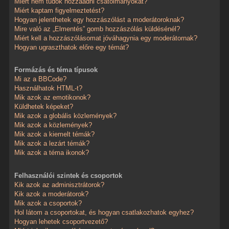
Miért nem tudok hozzáadni csatolmányokat?
Miért kaptam figyelmeztetést?
Hogyan jelenthetek egy hozzászólást a moderátoroknak?
Mire való az „Elmentés” gomb hozzászólás küldésénél?
Miért kell a hozzászólásomat jóváhagynia egy moderátornak?
Hogyan ugraszthatok előre egy témát?
Formázás és téma típusok
Mi az a BBCode?
Használhatok HTML-t?
Mik azok az emotikonok?
Küldhetek képeket?
Mik azok a globális közlemények?
Mik azok a közlemények?
Mik azok a kiemelt témák?
Mik azok a lezárt témák?
Mik azok a téma ikonok?
Felhasználói szintek és csoportok
Kik azok az adminisztrátorok?
Kik azok a moderátorok?
Mik azok a csoportok?
Hol látom a csoportokat, és hogyan csatlakozhatok egyhez?
Hogyan lehetek csoportvezető?