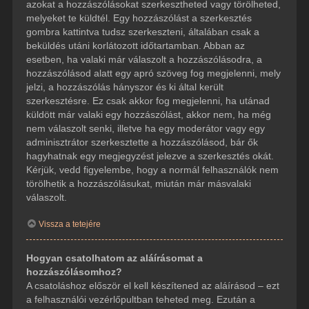
azokat a hozzászólásokat szerkesztheted vagy törölheted,
melyeket te küldtél. Egy hozzászólást a szerkesztés
gombra kattintva tudsz szerkeszteni, általában csak a
beküldés utáni korlátozott időtartamban. Abban az
esetben, ha valaki már válaszolt a hozzászólásodra, a
hozzászólásod alatt egy apró szöveg fog megjelenni, mely
jelzi, a hozzászólás hányszor és ki által került
szerkesztésre. Ez csak akkor fog megjelenni, ha utánad
küldött már valaki egy hozzászólást, akkor nem, ha még
nem válaszolt senki, illetve ha egy moderátor vagy egy
adminisztrátor szerkesztette a hozzászólásod, bár ők
hagyhatnak egy megjegyzést jelezve a szerkesztés okát.
Kérjük, vedd figyelembe, hogy a normál felhasználók nem
törölhetik a hozzászólásukat, miután már másvalaki
válaszolt.
Vissza a tetejére
Hogyan csatolhatom az aláírásomat a
hozzászólásomhoz?
A csatoláshoz először el kell készítened az aláírásod – ezt
a felhasználói vezérlőpultban teheted meg. Ezután a