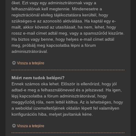
őket. Ezt vagy egy adminisztrátornak vagy a
felhasználónak kell megtennie. Mindenesetre a
regisztrációnál elvileg tájékoztatásra kerültél, hogy
szükséges-e az azonosító aktiválása. Ha kaptál egy e-
mailt, akkor kövesd az utasításait, ha nem, lehet, hogy
rossz e-mail címet adtál meg, vagy a spamszűrőd kiszűrte.
Ha biztos vagy benne, hogy helyes e-mail címet adtál
meg, próbálj meg kapcsolatba lépni a fórum
adminisztrátorával.
Vissza a tetejére
Miért nem tudok belépni?
Ennek számos oka lehet. Először is ellenőrizd, hogy jól
adtad-e meg a felhasználóneved és a jelszavad. Ha igen,
lépj kapcsolatba a fórum adminisztrátorával, hogy
meggyőződj róla, nem lettél kitiltva. Az is lehetséges, hogy
a weboldal üzemeltetőjének oldalán lépett fel valamilyen
konfigurációs hiba, melyet javítaniuk kéne.
Vissza a tetejére