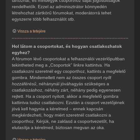
tartozhat, és mindegyik csoporthoz saját jogosultságok
rendelhetők. Ezzel az adminisztrátor könnyedén
létrehozhat zártkörű fórumokat, moderátorrá tehet
egyszerre több felhasználót stb.
Vissza a tetejére
Hol látom a csoportokat, és hogyan csatlakozhatok
egyhez?
A fórumon lévő csoportokat a felhasználói vezérlőpultban
tekintheted meg a „Csoportok” linkre kattintva. Ha
csatlakozni szeretnél egy csoporthoz, kattints a megfelelő
gombra. Mindemellett nem az összes csoport
nyílt
hozzáférésű
, néhánynál jóváhagyás szükséges a
csatlakozáshoz, néhány zárt, néhány pedig egyenesen
rejtett. Ha a csoport nyitott, akkor a megfelelő gombra
kattintva tudsz csatlakozni. Ezután a csoport vezetőjének
jóvá kell hagynia a kérelmed – ennek kapcsán
megkérdezheti, hogy miért szeretnél csatlakozni a
csoporthoz. Kérjük, ne zaklasd a csoportvezetőt, ha
elutasítja a kérelmed, biztosan megvan az oka.
Vissza a tetejére