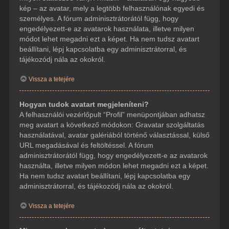
kép – az avatar, mely a legtöbb felhasználónak egyedi és
személyes. A fórum adminisztrátorától függ, hogy
engedélyezett-e az avatarok használata, illetve milyen
módot lehet megadni ezt a képet. Ha nem tudsz avatart
beállítani, lépj kapcsolatba egy adminisztrátorral, és
tájékozódj nála az okokról.
Vissza a tetejére
Hogyan tudok avatart megjeleníteni?
A felhasználói vezérlőpult “Profil” menüpontjában adhatsz
meg avatart a következő módokon: Gravatar szolgáltatás
használatával, avatar galériából történő választással, külső
URL megadásával és feltöltéssel. A fórum
adminisztrátorától függ, hogy engedélyezett-e az avatarok
használta, illetve milyen módon lehet megadni ezt a képet.
Ha nem tudsz avatart beállítani, lépj kapcsolatba egy
adminisztrátorral, és tájékozódj nála az okokról.
Vissza a tetejére