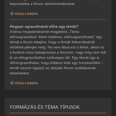
kapcsolatba a fórum adminisztrátorával.
Vissza a tetejére
Hogyan ugraszthatok előre egy témát?
A téma megtekintésénél megjelenő „Téma
előreugrasztása” linkre kattintva „előreugraszthatsz” egy
témát a fórum tetejére, hogy a témák felsorolásánál
elsőként jelenjen meg. Ha nem látod ezt a linket, akkor ez
a funkció nincs bekapcsolva a fórumon, vagy még nem telt
le az előugrasztáshoz szükséges idő. Egy témát úgy is
előreugraszthatsz, hogy küldesz bele egy hozzászólást –
ennél viszont vigyázz az aktuális fórum szabályainak
betartására.
Vissza a tetejére
FORMÁZÁS ÉS TÉMA TÍPUSOK