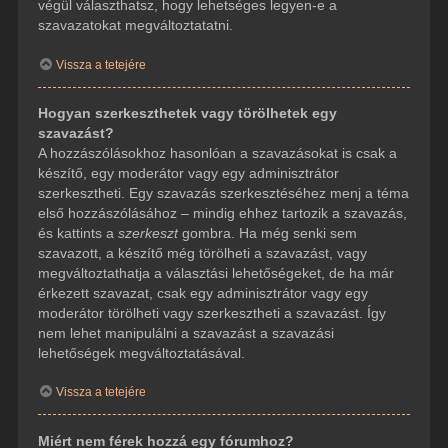
végül választhatsz, hogy lehetséges legyen-e a
szavazatokat megváltoztatatni.
Vissza a tetejére
Hogyan szerkeszthetek vagy törölhetek egy
szavazást?
A hozzászólásokhoz hasonlóan a szavazásokat is csak a
készítő, egy moderátor vagy egy adminisztrátor
szerkesztheti. Egy szavazás szerkesztéséhez menj a téma
első hozzászólásához – mindig ehhez tartozik a szavazás,
és kattints a
szerkeszt
gombra. Ha még senki sem
szavazott, a készítő még törölheti a szavazást, vagy
megváltoztathatja a választási lehetőségeket, de ha már
érkezett szavazat, csak egy adminisztrátor vagy egy
moderátor törölheti vagy szerkesztheti a szavazást. Így
nem lehet manipulálni a szavazást a szavazási
lehetőségek megváltoztatásával.
Vissza a tetejére
Miért nem férek hozzá egy fórumhoz?