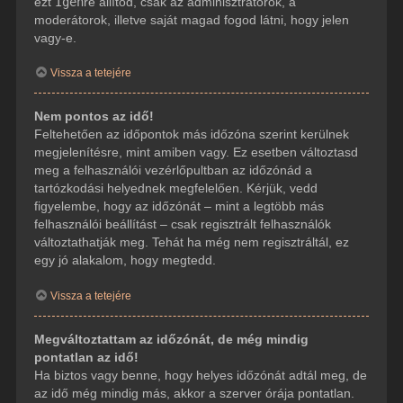
ezt
Igen
re állítod, csak az adminisztrátorok, a
moderátorok, illetve saját magad fogod látni, hogy jelen
vagy-e.
Vissza a tetejére
Nem pontos az idő!
Feltehetően az időpontok más időzóna szerint kerülnek
megjelenítésre, mint amiben vagy. Ez esetben változtasd
meg a felhasználói vezérlőpultban az időzónád a
tartózkodási helyednek megfelelően. Kérjük, vedd
figyelembe, hogy az időzónát – mint a legtöbb más
felhasználói beállítást – csak regisztrált felhasználók
változtathatják meg. Tehát ha még nem regisztráltál, ez
egy jó alakalom, hogy megtedd.
Vissza a tetejére
Megváltoztattam az időzónát, de még mindig
pontatlan az idő!
Ha biztos vagy benne, hogy helyes időzónát adtál meg, de
az idő még mindig más, akkor a szerver órája pontatlan.