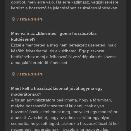
gombot, mely erre való. Ha erre kattintasz, végigkísérésre
kerülsz a hozzászólás jelentéséhez szükséges lépéseken.
Vissza a tetejére
Mire való az „Elmentés” gomb hozzászólás
küldésénél?
Ezzel elmentheted a még nem befejezett üzeneted, majd
később folytathatod, és elküldheted. Egy piszkozat
betöltéséhez menj a felhasználói vezérlőpultra és kövesd
a maguktól értetődő lépéseket.
Vissza a tetejére
Miért kell a hozzászólásomat jóváhagynia egy
moderátornak?
A fórum adminisztrátora beállíthatta, hogy a fórumban,
melybe hozzászólást szeretnél küldeni, csak olyan
hozzászólások jelenhetnek meg, melyeket egy moderátor
átnézett. Az is lehet, hogy az adminisztrátor egy olyan
csoportba helyezett téged, akiknek a hozzászólásait át kell
néznie egy moderátornak. További információért, lépj