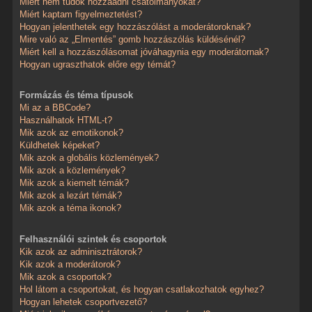
Miért nem tudok hozzáadni csatolmányokat?
Miért kaptam figyelmeztetést?
Hogyan jelenthetek egy hozzászólást a moderátoroknak?
Mire való az „Elmentés” gomb hozzászólás küldésénél?
Miért kell a hozzászólásomat jóváhagynia egy moderátornak?
Hogyan ugraszthatok előre egy témát?
Formázás és téma típusok
Mi az a BBCode?
Használhatok HTML-t?
Mik azok az emotikonok?
Küldhetek képeket?
Mik azok a globális közlemények?
Mik azok a közlemények?
Mik azok a kiemelt témák?
Mik azok a lezárt témák?
Mik azok a téma ikonok?
Felhasználói szintek és csoportok
Kik azok az adminisztrátorok?
Kik azok a moderátorok?
Mik azok a csoportok?
Hol látom a csoportokat, és hogyan csatlakozhatok egyhez?
Hogyan lehetek csoportvezető?