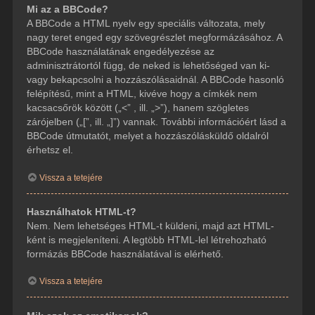
Mi az a BBCode?
A BBCode a HTML nyelv egy speciális változata, mely
nagy teret enged egy szövegrészlet megformázásához. A
BBCode használatának engedélyezése az
adminisztrátortól függ, de neked is lehetőséged van ki-
vagy bekapcsolni a hozzászólásaidnál. A BBCode hasonló
felépítésű, mint a HTML, kivéve hogy a címkék nem
kacsacsőrök között („<” , ill. „>”), hanem szögletes
zárójelben („[”, ill. „]”) vannak. További információért lásd a
BBCode útmutatót, melyet a hozzászólásküldő oldalról
érhetsz el.
Vissza a tetejére
Használhatok HTML-t?
Nem. Nem lehetséges HTML-t küldeni, majd azt HTML-
ként is megjeleníteni. A legtöbb HTML-lel létrehozható
formázás BBCode használatával is elérhető.
Vissza a tetejére