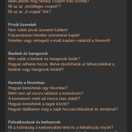
Miért jelenik meg néhány csoport más színnel?
Mi az az „elsődleges csoport”?
Mi az az „A csapat” link?
Privát üzenetek
Nem tudok privát üzenetet küldeni!
Folyamatosan kéretlen üzeneteket kapok!
Kéretlen vagy sértegető e-mailt kaptam valakitől a fórumról!
Barátok és haragosok
Mire valók a barátok és haragosok listák?
Hogyan adhatok hozzá, illetve távolíthatok el felhasználókat a
barátok vagy haragosok listáról?
Keresés a fórumban
Hogyan kereshetek egy fórumban?
Miért nem ad vissza találatot a keresésem?
A keresésem miért ad vissza üres oldalt!?
Hogyan kereshetek a tagok között?
Hogyan találhatom meg a saját hozzászólásaimat és témáimat?
Feliratkozások és kedvencek
Mi a különbség a kedvencekbe tétel és a feliratkozás között?