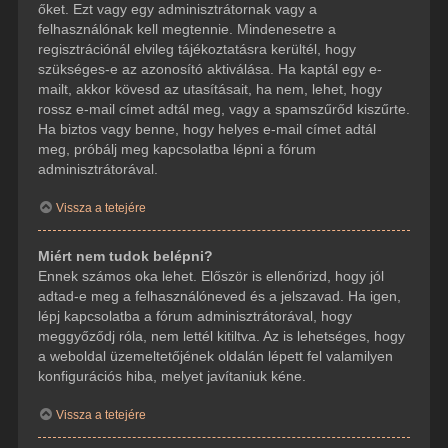
őket. Ezt vagy egy adminisztrátornak vagy a
felhasználónak kell megtennie. Mindenesetre a
regisztrációnál elvileg tájékoztatásra kerültél, hogy
szükséges-e az azonosító aktiválása. Ha kaptál egy e-
mailt, akkor kövesd az utasításait, ha nem, lehet, hogy
rossz e-mail címet adtál meg, vagy a spamszűrőd kiszűrte.
Ha biztos vagy benne, hogy helyes e-mail címet adtál
meg, próbálj meg kapcsolatba lépni a fórum
adminisztrátorával.
Vissza a tetejére
Miért nem tudok belépni?
Ennek számos oka lehet. Először is ellenőrizd, hogy jól
adtad-e meg a felhasználóneved és a jelszavad. Ha igen,
lépj kapcsolatba a fórum adminisztrátorával, hogy
meggyőződj róla, nem lettél kitiltva. Az is lehetséges, hogy
a weboldal üzemeltetőjének oldalán lépett fel valamilyen
konfigurációs hiba, melyet javítaniuk kéne.
Vissza a tetejére