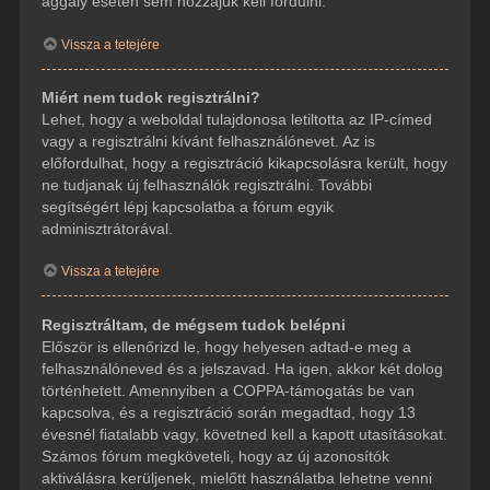
aggály esetén sem hozzájuk kell fordulni.
Vissza a tetejére
Miért nem tudok regisztrálni?
Lehet, hogy a weboldal tulajdonosa letiltotta az IP-címed
vagy a regisztrálni kívánt felhasználónevet. Az is
előfordulhat, hogy a regisztráció kikapcsolásra került, hogy
ne tudjanak új felhasználók regisztrálni. További
segítségért lépj kapcsolatba a fórum egyik
adminisztrátorával.
Vissza a tetejére
Regisztráltam, de mégsem tudok belépni
Először is ellenőrizd le, hogy helyesen adtad-e meg a
felhasználóneved és a jelszavad. Ha igen, akkor két dolog
történhetett. Amennyiben a COPPA-támogatás be van
kapcsolva, és a regisztráció során megadtad, hogy 13
évesnél fiatalabb vagy, követned kell a kapott utasításokat.
Számos fórum megköveteli, hogy az új azonosítók
aktiválásra kerüljenek, mielőtt használatba lehetne venni