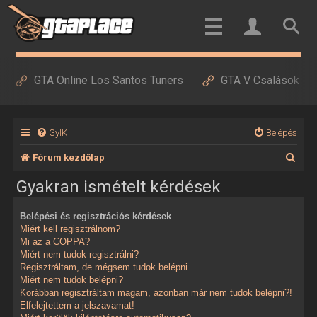
GTA Online Los Santos Tuners
GTA V Csalások
GyIK
Belépés
K
Fórum kezdőlap
e
Gyakran ismételt kérdések
r
Belépési és regisztrációs kérdések
e
Miért kell regisztrálnom?
s
Mi az a COPPA?
Miért nem tudok regisztrálni?
é
Regisztráltam, de mégsem tudok belépni
Miért nem tudok belépni?
s
Korábban regisztráltam magam, azonban már nem tudok belépni?!
Elfelejtettem a jelszavamat!