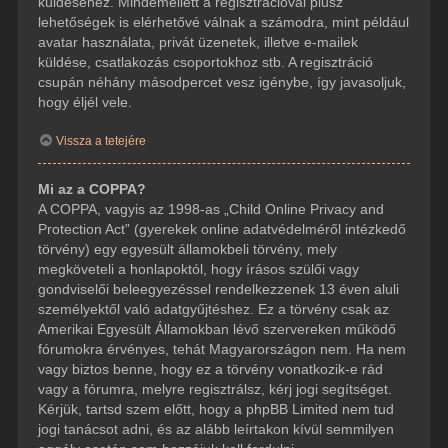
küldéséhez. Mindemellett a regisztrációval plusz
lehetőségek is elérhetővé válnak a számodra, mint például
avatar használata, privát üzenetek, illetve e-mailek
küldése, csatlakozás csoportokhoz stb. A regisztráció
csupán néhány másodpercet vesz igénybe, így javasoljuk,
hogy éljél vele.
Vissza a tetejére
Mi az a COPPA?
A COPPA, vagyis az 1998-as „Child Online Privacy and
Protection Act” (gyerekek online adatvédelméről intézkedő
törvény) egy egyesült államokbeli törvény, mely
megköveteli a honlapoktól, hogy írásos szülői vagy
gondviselői beleegyezéssel rendelkezzenek 13 éven aluli
személyektől való adatgyűjtéshez. Ez a törvény csak az
Amerikai Egyesült Államokban lévő szervereken működő
fórumokra érvényes, tehát Magyarországon nem. Ha nem
vagy biztos benne, hogy ez a törvény vonatkozik-e rád
vagy a fórumra, melyre regisztrálsz, kérj jogi segítséget.
Kérjük, tartsd szem előtt, hogy a phpBB Limited nem tud
jogi tanácsot adni, és az alább leírtakon kívül semmilyen