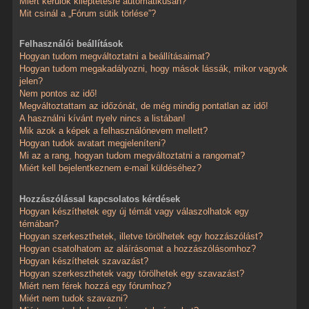
Miért kerülök kiléptetésre automatikusan?
Mit csinál a „Fórum sütik törlése”?
Felhasználói beállítások
Hogyan tudom megváltoztatni a beállításaimat?
Hogyan tudom megakadályozni, hogy mások lássák, mikor vagyok
jelen?
Nem pontos az idő!
Megváltoztattam az időzónát, de még mindig pontatlan az idő!
A használni kívánt nyelv nincs a listában!
Mik azok a képek a felhasználónevem mellett?
Hogyan tudok avatart megjeleníteni?
Mi az a rang, hogyan tudom megváltoztatni a rangomat?
Miért kell bejelentkeznem e-mail küldéséhez?
Hozzászólással kapcsolatos kérdések
Hogyan készíthetek egy új témát vagy válaszolhatok egy
témában?
Hogyan szerkeszthetek, illetve törölhetek egy hozzászólást?
Hogyan csatolhatom az aláírásomat a hozzászólásomhoz?
Hogyan készíthetek szavazást?
Hogyan szerkeszthetek vagy törölhetek egy szavazást?
Miért nem férek hozzá egy fórumhoz?
Miért nem tudok szavazni?