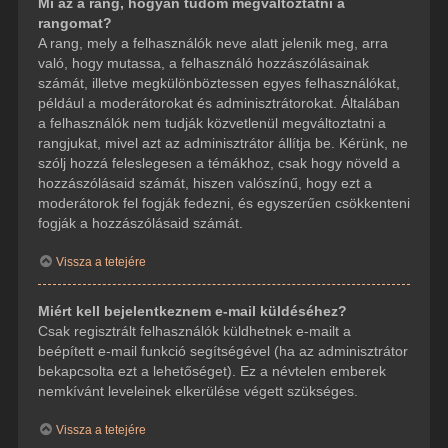
Mi az a rang, hogyan tudom megváltoztatni a
rangomat?
A rang, mely a felhasználók neve alatt jelenik meg, arra
való, hogy mutassa, a felhasználó hozzászólásainak
számát, illetve megkülönböztessen egyes felhasználókat,
például a moderátorokat és adminisztrátorokat. Általában
a felhasználók nem tudják közvetlenül megváltoztatni a
rangjukat, mivel azt az adminisztrátor állítja be. Kérünk, ne
szólj hozzá feleslegesen a témákhoz, csak hogy növeld a
hozzászólásaid számát, hiszen valószínű, hogy ezt a
moderátorok fel fogják fedezni, és egyszerűen csökkenteni
fogják a hozzászólásaid számát.
Vissza a tetejére
Miért kell bejelentkeznem e-mail küldéséhez?
Csak regisztrált felhasználók küldhetnek e-mailt a
beépített e-mail funkció segítségével (ha az adminisztrátor
bekapcsolta ezt a lehetőséget). Ez a névtelen emberek
nemkívánt leveleinek elkerülése végett szükséges.
Vissza a tetejére