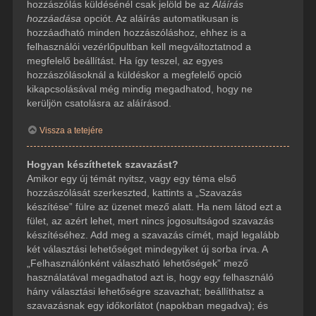
hozzászólás küldésénél csak jelöld be az
Aláírás
hozzáadása
opciót. Az aláírás automatikusan is
hozzáadható minden hozzászóláshoz, ehhez is a
felhasználói vezérlőpultban kell megváltoztatnod a
megfelelő beállítást. Ha így teszel, az egyes
hozzászólásoknál a küldéskor a megfelelő opció
kikapcsolásával még mindig megadhatod, hogy ne
kerüljön csatolásra az aláírásod.
Vissza a tetejére
Hogyan készíthetek szavazást?
Amikor egy új témát nyitsz, vagy egy téma első
hozzászólását szerkeszted, kattints a „Szavazás
készítése” fülre az üzenet mező alatt. Ha nem látod ezt a
fület, az azért lehet, mert nincs jogosultságod szavazás
készítéséhez. Add meg a szavazás címét, majd legalább
két választási lehetőséget mindegyiket új sorba írva. A
„Felhasználónként válaszható lehetőségek” mező
használatával megadhatod azt is, hogy egy felhasználó
hány választási lehetőségre szavazhat; beállíthatsz a
szavazásnak egy időkorlátot (napokban megadva); és