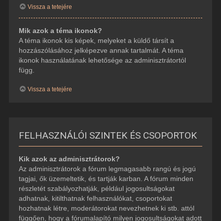
Vissza a tetejére
Mik azok a téma ikonok?
A téma ikonok kis képek, melyeket a küldő társít a
hozzászólásához jelképezve annak tartalmát. A téma
ikonok használatának lehetősége az adminisztrátortól
függ.
Vissza a tetejére
FELHASZNÁLÓI SZINTEK ÉS CSOPORTOK
Kik azok az adminisztrátorok?
Az adminisztrátorok a fórum legmagasabb rangú és jogú
tagjai, ők üzemeltetik, és tartják karban. A fórum minden
részletét szabályozhatják, például jogosultságokat
adhatnak, kitilthatnak felhasználókat, csoportokat
hozhatnak létre, moderátorokat nevezhetnek ki stb. attól
függően, hogy a fórumalapító milyen jogosultságokat adott