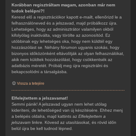
Korábban regisztráltam magam, azonban már nem
tudok belépni?!
Keresd elő a regisztrációkor kapott e-mailt, ellenőrizd le a
felhasználóneved és a jelszavad, majd próbálkozz újra.
Lehetséges, hogy az adminisztrátor valamilyen okból
kifolyólag inaktiválta, vagy törölte az azonosítód. Ez
utóbbinak egy lehetséges oka, hogy nem küldtél egy
hozzászólást se. Néhány fórumon ugyanis szokás, hogy
bizonyos időközönként eltávolítják az olyan felhasználókat,
akik nem küldtek hozzászólást, hogy csökkentsék az
adatbázis méretét. Próbálj meg újra regisztrálni és
bekapcsolódni a társalgásba.
Vissza a tetejére
Elfelejtettem a jelszavamat!
Semmi pánik! A jelszavad ugyan nem lehet utólag
kideríteni, de lehetőséged van új készítésére. Ehhez menj
a belépés oldalra, majd kattints az
Elfelejtettem a
jelszavam
linkre. Kövesd az utasításokat, és rövid időn
belül újra be kell tudnod lépned.