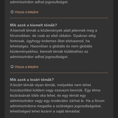
adminisztrátor adhat jogosultságot.
Vissza a tetejére
Mik azok a kiemelt témák?
A kiemelt témák a közlemények alatt jelennek meg a
fórumokban, de csak az első oldalon. Gyakran elég
fontosak, úgyhogy érdemes őket elolvasnod, ha
lehetséges. Hasonlóan a globális és nem globális
közleményekhez, kiemelt témák küldéséhez az
adminisztrátor adhat jogosultságot.
Vissza a tetejére
Mik azok a lezárt témák?
A lezárt témák olyan témák, melyekbe nem lehet
hozzászólást küldeni vagy szavazni bennük. Egy téma
lezárásának több oka lehet, és egy témát egy
adminisztrátor vagy egy moderátor zárhat le. Ha a fórum
adminisztrátora megadta a szükséges jogosultságokat,
lehetőséged lehet lezárni a saját témáidat.