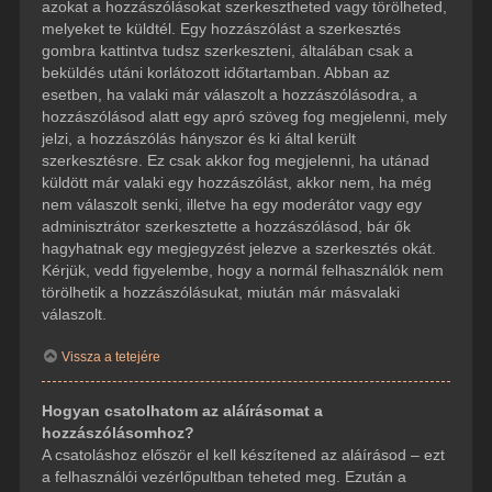
azokat a hozzászólásokat szerkesztheted vagy törölheted,
melyeket te küldtél. Egy hozzászólást a szerkesztés
gombra kattintva tudsz szerkeszteni, általában csak a
beküldés utáni korlátozott időtartamban. Abban az
esetben, ha valaki már válaszolt a hozzászólásodra, a
hozzászólásod alatt egy apró szöveg fog megjelenni, mely
jelzi, a hozzászólás hányszor és ki által került
szerkesztésre. Ez csak akkor fog megjelenni, ha utánad
küldött már valaki egy hozzászólást, akkor nem, ha még
nem válaszolt senki, illetve ha egy moderátor vagy egy
adminisztrátor szerkesztette a hozzászólásod, bár ők
hagyhatnak egy megjegyzést jelezve a szerkesztés okát.
Kérjük, vedd figyelembe, hogy a normál felhasználók nem
törölhetik a hozzászólásukat, miután már másvalaki
válaszolt.
Vissza a tetejére
Hogyan csatolhatom az aláírásomat a
hozzászólásomhoz?
A csatoláshoz először el kell készítened az aláírásod – ezt
a felhasználói vezérlőpultban teheted meg. Ezután a