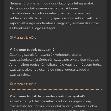
Néhány fórum lehet, hogy csak bizonyos felhasználók,
illetve csoportok számára érhető el. A fórum
megtekintéséhez, olvasásához, benne hozzászólás
küldéséhez stb. lehet, hogy speciális jogosultság kell. Lépj
kapcsolatba egy moderátorral vagy egy adminisztrátorral,
és kérelmezd a jogosultságot.
Vissza a tetejére
Miért nem tudok szavazni?
Csak regisztrált felhasználók vehetnek részt a
szavazásokban (a többszöri szavazás elkerülése végett).
Amennyiben regisztrált felhasználó vagy de mégsem tudsz
szavazni, akkor valószínűleg nincs jogosultságod a
szavazáshoz.
Vissza a tetejére
Miért nem tudok hozzáadni csatolmányokat?
A csatolmányok feltöltéséhez szükséges jogosultság
megadható fórumokra, csoportokra vagy felhasználókra.
Lehet, hogy az adminisztrátor nem engedélyezte