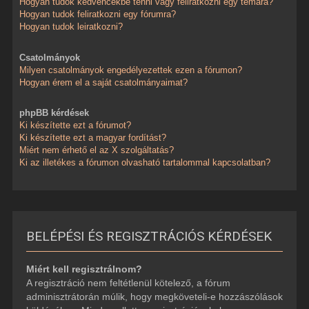
Hogyan tudok kedvencekbe tenni vagy feliratkozni egy témára?
Hogyan tudok feliratkozni egy fórumra?
Hogyan tudok leiratkozni?
Csatolmányok
Milyen csatolmányok engedélyezettek ezen a fórumon?
Hogyan érem el a saját csatolmányaimat?
phpBB kérdések
Ki készítette ezt a fórumot?
Ki készítette ezt a magyar fordítást?
Miért nem érhető el az X szolgáltatás?
Ki az illetékes a fórumon olvasható tartalommal kapcsolatban?
BELÉPÉSI ÉS REGISZTRÁCIÓS KÉRDÉSEK
Miért kell regisztrálnom?
A regisztráció nem feltétlenül kötelező, a fórum
adminisztrátorán múlik, hogy megköveteli-e hozzászólások