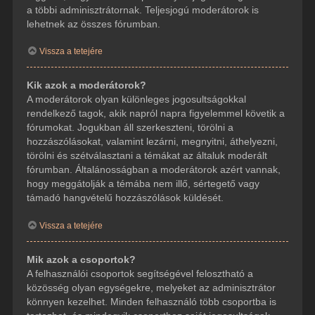
a többi adminisztrátornak. Teljesjogú moderátorok is
lehetnek az összes fórumban.
Vissza a tetejére
Kik azok a moderátorok?
A moderátorok olyan különleges jogosultságokkal
rendelkező tagok, akik napról napra figyelemmel követik a
fórumokat. Jogukban áll szerkeszteni, törölni a
hozzászólásokat, valamint lezárni, megnyitni, áthelyezni,
törölni és szétválasztani a témákat az általuk moderált
fórumban. Általánosságban a moderátorok azért vannak,
hogy meggátolják a témába nem illő, sértegető vagy
támadó hangvételű hozzászólások küldését.
Vissza a tetejére
Mik azok a csoportok?
A felhasználói csoportok segítségével felosztható a
közösség olyan egységekre, melyeket az adminisztrátor
könnyen kezelhet. Minden felhasználó több csoportba is