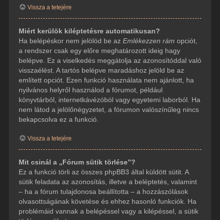
Vissza a tetejére
Miért kerülök kiléptetésre automatikusan?
Ha belépéskor nem jelölöd be az
Emlékezzen rám
opciót,
a rendszer csak egy előre meghatározott ideig hagy
belépve. Ez a viselkedés meggátolja az azonosítóddal való
visszaélést. A tartós belépve maradáshoz jelöld be az
említett opciót. Ezen funkció használata nem ajánlott, ha
nyilvános helyről használod a fórumot, például
könyvtárból, internetkávézóból vagy egyetemi laborból. Ha
nem látod a jelölőnégyzetet, a fórumon valószínűleg nincs
bekapcsolva ez a funkció.
Vissza a tetejére
Mit csinál a „Fórum sütik törlése”?
Ez a funkció törli az összes phpBB3 által küldött sütit. A
sütik feladata az azonosítás, illetve a beléptetés, valamint
– ha a fórum tulajdonosa beállította – a hozzászólások
olvasottságának követése és ehhez hasonló funkciók. Ha
problémáid vannak a belépéssel vagy a kilépéssel, a sütik