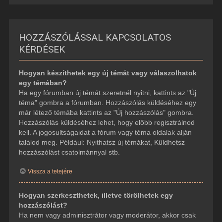
HOZZÁSZÓLÁSSAL KAPCSOLATOS
KÉRDÉSEK
Hogyan készíthetek egy új témát vagy válaszolhatok
egy témában?
Ha egy fórumban új témát szeretnél nyitni, kattints az "Új
téma" gombra a fórumban. Hozzászólás küldéséhez egy
már létező témába kattints az "Új hozzászólás" gombra.
Hozzászólás küldéséhez lehet, hogy előbb regisztrálnod
kell. A jogosultságaidat a fórum vagy téma oldalak alján
találod meg. Például: Nyithatsz új témákat, Küldhetsz
hozzászólást csatolmánnyal stb.
Vissza a tetejére
Hogyan szerkeszthetek, illetve törölhetek egy
hozzászólást?
Ha nem vagy adminisztrátor vagy moderátor, akkor csak