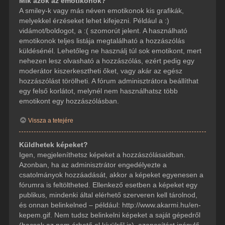
Mik azok az emotikonok?
A smiley-k vagy más néven emotikonok kis grafikák,
melyekkel érzéseket lehet kifejezni. Például a :)
vidámot/boldogot, a :( szomorút jelent. A használható
emotikonok teljes listája megtalálható a hozzászólás
küldésénél. Lehetőleg ne használj túl sok emotikont, mert
nehezen lesz olvasható a hozzászólás, ezért pedig egy
moderátor kiszerkesztheti őket, vagy akár az egész
hozzászólást törölheti. A fórum adminisztrátora beállíthat
egy felső korlátot, melynél nem használhatsz több
emotikont egy hozzászólásban.
Vissza a tetejére
Küldhetek képeket?
Igen, megjeleníthetsz képeket a hozzászólásaidban.
Azonban, ha az adminisztrátor engedélyezte a
csatolmányok hozzáadását, akkor a képeket egyenesen a
fórumra is feltöltheted. Ellenkező esetben a képeket egy
publikus, mindenki által elérhető szerveren kell tárolnod,
és onnan belinkelned – például: http://www.akarmi.hu/en-
kepem.gif. Nem tudsz belinkelni képeket a saját gépedről