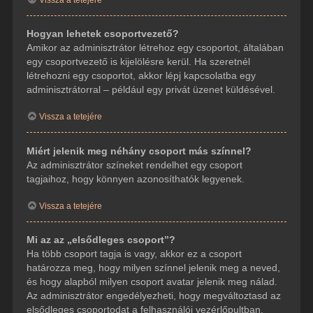
Hogyan lehetek csoportvezető?
Amikor az adminisztrátor létrehoz egy csoportot, általában
egy csoportvezető is kijelölésre kerül. Ha szeretnél
létrehozni egy csoportot, akkor lépj kapcsolatba egy
adminisztrátorral – például egy privát üzenet küldésével.
Vissza a tetejére
Miért jelenik meg néhány csoport más színnel?
Az adminisztrátor színeket rendelhet egy csoport
tagjaihoz, hogy könnyen azonosíthatók legyenek.
Vissza a tetejére
Mi az az „elsődleges csoport”?
Ha több csoport tagja is vagy, akkor ez a csoport
határozza meg, hogy milyen színnel jelenik meg a neved,
és hogy alapból milyen csoport avatar jelenik meg nálad.
Az adminisztrátor engedélyezheti, hogy megváltoztasd az
elsődleges csoportodat a felhasználói vezérlőpultban.