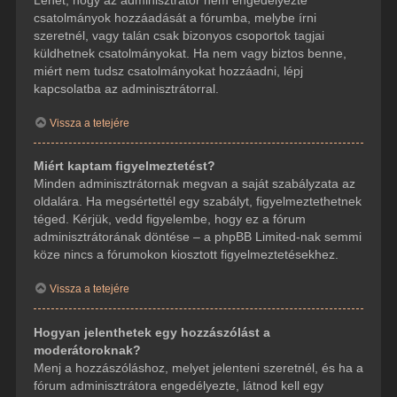
csatolmányok hozzáadását a fórumba, melybe írni
szeretnél, vagy talán csak bizonyos csoportok tagjai
küldhetnek csatolmányokat. Ha nem vagy biztos benne,
miért nem tudsz csatolmányokat hozzáadni, lépj
kapcsolatba az adminisztrátorral.
Vissza a tetejére
Miért kaptam figyelmeztetést?
Minden adminisztrátornak megvan a saját szabályzata az
oldalára. Ha megsértettél egy szabályt, figyelmeztethetnek
téged. Kérjük, vedd figyelembe, hogy ez a fórum
adminisztrátorának döntése – a phpBB Limited-nak semmi
köze nincs a fórumokon kiosztott figyelmeztetésekhez.
Vissza a tetejére
Hogyan jelenthetek egy hozzászólást a
moderátoroknak?
Menj a hozzászóláshoz, melyet jelenteni szeretnél, és ha a
fórum adminisztrátora engedélyezte, látnod kell egy