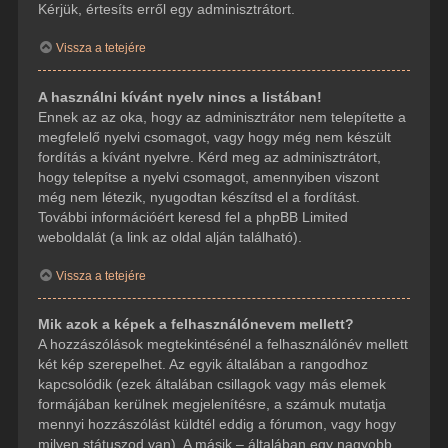
Kérjük, értesíts erről egy adminisztrátort.
Vissza a tetejére
A használni kívánt nyelv nincs a listában!
Ennek az az oka, hogy az adminisztrátor nem telepítette a
megfelelő nyelvi csomagot, vagy hogy még nem készült
fordítás a kívánt nyelvre. Kérd meg az adminisztrátort,
hogy telepítse a nyelvi csomagot, amennyiben viszont
még nem létezik, nyugodtan készítsd el a fordítást.
További információért keresd fel a phpBB Limited
weboldalát (a link az oldal alján található).
Vissza a tetejére
Mik azok a képek a felhasználónevem mellett?
A hozzászólások megtekintésénél a felhasználónév mellett
két kép szerepelhet. Az egyik általában a rangodhoz
kapcsolódik (ezek általában csillagok vagy más elemek
formájában kerülnek megjelenítésre, a számuk mutatja
mennyi hozzászólást küldtél eddig a fórumon, vagy hogy
milyen státuszod van). A másik – általában egy nagyobb