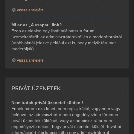
Vissza a tetejére
Mi az az „A csapat” link?
Ezen az oldalon egy listát találhatsz a fórum
üzemeltetőiről: az adminisztrátorokról és a moderátorokról
(utóbbiaknál jelezve például azt is, hogy melyik fórumot
moderálják).
Vissza a tetejére
PRIVÁT ÜZENETEK
Nem tudok privát üzenetet küldeni!
Ennek három oka lehet: nem regisztráltál, vagy nem vagy
belépve; az adminisztrátor nem engedélyezte a fórumon
privát üzenetek küldését; vagy az adminisztrátor nem
engedélyezte neked, hogy privát üzenetet küldjél. További
információért lépj kapcsolatba egy adminisztrátorral.