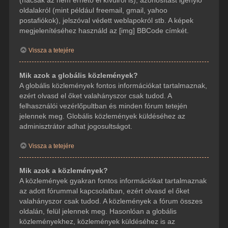
(hacsak az nem érhető el kívülről is), azonosítást igénylő
oldalakról (mint például freemail, gmail, yahoo
postafiókok), jelszóval védett weblapokról stb. A képek
megjelenítéséhez használd az [img] BBCode címkét.
Vissza a tetejére
Mik azok a globális közlemények?
A globális közlemények fontos információkat tartalmaznak,
ezért olvasd el őket valahányszor csak tudod. A
felhasználói vezérlőpultban és minden fórum tetején
jelennek meg. Globális közlemények küldéséhez az
adminisztrátor adhat jogosultságot.
Vissza a tetejére
Mik azok a közlemények?
A közlemények gyakran fontos információkat tartalmaznak
az adott fórummal kapcsolatban, ezért olvasd el őket
valahányszor csak tudod. A közlemények a fórum összes
oldalán, felül jelennek meg. Hasonlóan a globális
közleményekhez, közlemények küldéséhez is az