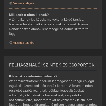
Vissza a tetejére
Mik azok a téma ikonok?
A téma ikonok kis képek, melyeket a küldő társít a
hozzászólásához jelképezve annak tartalmát. A téma
ikonok használatának lehetősége az adminisztrátortól
függ.
Vissza a tetejére
FELHASZNÁLÓI SZINTEK ÉS CSOPORTOK
Kik azok az adminisztrátorok?
Az adminisztrátorok a fórum legmagasabb rangú és jogú
tagjai, ők üzemeltetik, és tartják karban. A fórum minden
részletét szabályozhatják, például jogosultságokat
adhatnak, kitilthatnak felhasználókat, csoportokat
hozhatnak létre, moderátorokat nevezhetnek ki stb. attól
függően, hogy a fórumalapító milyen jogosultságokat adott