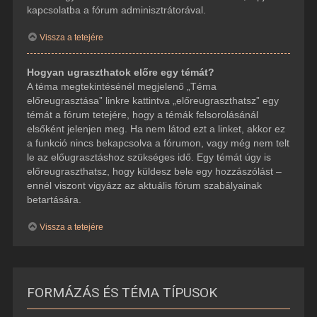
kapcsolatba a fórum adminisztrátorával.
Vissza a tetejére
Hogyan ugraszthatok előre egy témát?
A téma megtekintésénél megjelenő „Téma
előreugrasztása” linkre kattintva „előreugraszthatsz” egy
témát a fórum tetejére, hogy a témák felsorolásánál
elsőként jelenjen meg. Ha nem látod ezt a linket, akkor ez
a funkció nincs bekapcsolva a fórumon, vagy még nem telt
le az előugrasztáshoz szükséges idő. Egy témát úgy is
előreugraszthatsz, hogy küldesz bele egy hozzászólást –
ennél viszont vigyázz az aktuális fórum szabályainak
betartására.
Vissza a tetejére
FORMÁZÁS ÉS TÉMA TÍPUSOK