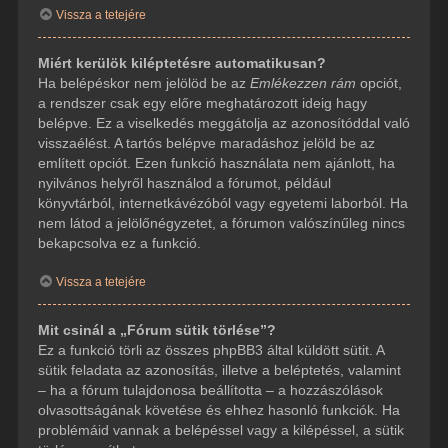
Vissza a tetejére
Miért kerülök kiléptetésre automatikusan?
Ha belépéskor nem jelölöd be az
Emlékezzen rám
opciót,
a rendszer csak egy előre meghatározott ideig hagy
belépve. Ez a viselkedés meggátolja az azonosítóddal való
visszaélést. A tartós belépve maradáshoz jelöld be az
említett opciót. Ezen funkció használata nem ajánlott, ha
nyilvános helyről használod a fórumot, például
könyvtárból, internetkávézóból vagy egyetemi laborból. Ha
nem látod a jelölőnégyzetet, a fórumon valószínűleg nincs
bekapcsolva ez a funkció.
Vissza a tetejére
Mit csinál a „Fórum sütik törlése”?
Ez a funkció törli az összes phpBB3 által küldött sütit. A
sütik feladata az azonosítás, illetve a beléptetés, valamint
– ha a fórum tulajdonosa beállította – a hozzászólások
olvasottságának követése és ehhez hasonló funkciók. Ha
problémáid vannak a belépéssel vagy a kilépéssel, a sütik