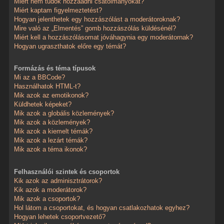
Miért nem tudok hozzáadni csatolmányokat?
Miért kaptam figyelmeztetést?
Hogyan jelenthetek egy hozzászólást a moderátoroknak?
Mire való az „Elmentés” gomb hozzászólás küldésénél?
Miért kell a hozzászólásomat jóváhagynia egy moderátornak?
Hogyan ugraszthatok előre egy témát?
Formázás és téma típusok
Mi az a BBCode?
Használhatok HTML-t?
Mik azok az emotikonok?
Küldhetek képeket?
Mik azok a globális közlemények?
Mik azok a közlemények?
Mik azok a kiemelt témák?
Mik azok a lezárt témák?
Mik azok a téma ikonok?
Felhasználói szintek és csoportok
Kik azok az adminisztrátorok?
Kik azok a moderátorok?
Mik azok a csoportok?
Hol látom a csoportokat, és hogyan csatlakozhatok egyhez?
Hogyan lehetek csoportvezető?