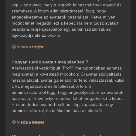
kép – az avatar, mely a legtöbb felhasználónak egyedi és
személyes. A fórum adminisztrátorától függ, hogy
engedélyezett-e az avatarok használata, illetve milyen
módot lehet megadni ezt a képet. Ha nem tudsz avatart
beállítani, lépj kapcsolatba egy adminisztrátorral, és
tájékozódj nála az okokról.
Vissza a tetejére
Hogyan tudok avatart megjeleníteni?
A felhasználói vezérlőpult “Profil” menüpontjában adhatsz
meg avatart a következő módokon: Gravatar szolgáltatás
használatával, avatar galériából történő választással, külső
URL megadásával és feltöltéssel. A fórum
adminisztrátorától függ, hogy engedélyezett-e az avatarok
használta, illetve milyen módon lehet megadni ezt a képet.
Ha nem tudsz avatart beállítani, lépj kapcsolatba egy
adminisztrátorral, és tájékozódj nála az okokról.
Vissza a tetejére