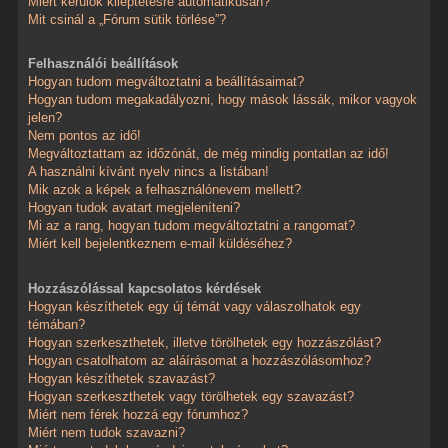
Miért kerülök kiléptetésre automatikusan?
Mit csinál a „Fórum sütik törlése”?
Felhasználói beállítások
Hogyan tudom megváltoztatni a beállításaimat?
Hogyan tudom megakadályozni, hogy mások lássák, mikor vagyok
jelen?
Nem pontos az idő!
Megváltoztattam az időzónát, de még mindig pontatlan az idő!
A használni kívánt nyelv nincs a listában!
Mik azok a képek a felhasználónevem mellett?
Hogyan tudok avatart megjeleníteni?
Mi az a rang, hogyan tudom megváltoztatni a rangomat?
Miért kell bejelentkeznem e-mail küldéséhez?
Hozzászólással kapcsolatos kérdések
Hogyan készíthetek egy új témát vagy válaszolhatok egy
témában?
Hogyan szerkeszthetek, illetve törölhetek egy hozzászólást?
Hogyan csatolhatom az aláírásomat a hozzászólásomhoz?
Hogyan készíthetek szavazást?
Hogyan szerkeszthetek vagy törölhetek egy szavazást?
Miért nem férek hozzá egy fórumhoz?
Miért nem tudok szavazni?