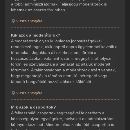
a többi adminisztrátornak. Teljesjogú moderátorok is
lehetnek az összes fórumban.
Vissza a tetejére
Kik azok a moderátorok?
A moderátorok olyan különleges jogosultságokkal
rendelkező tagok, akik napról napra figyelemmel követik a
fórumokat. Jogukban áll szerkeszteni, törölni a
hozzászólásokat, valamint lezárni, megnyitni, áthelyezni,
törölni és szétválasztani a témákat az általuk moderált
fórumban. Általánosságban a moderátorok azért vannak,
hogy meggátolják a témába nem illő, sértegető vagy
támadó hangvételű hozzászólások küldését.
Vissza a tetejére
Mik azok a csoportok?
A felhasználói csoportok segítségével felosztható a
közösség olyan egységekre, melyeket az adminisztrátor
könnyen kezelhet. Minden felhasználó több csoportba is