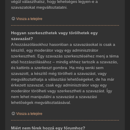
végül választhatsz, hogy lehetséges legyen-e a
szavazatokat megváltoztatatni.
Vissza a tetejére
Hogyan szerkeszthetek vagy törölhetek egy
szavazást?
A hozzászólásokhoz hasonlóan a szavazásokat is csak a
készítő, egy moderátor vagy egy adminisztrátor
szerkesztheti. Egy szavazás szerkesztéséhez menj a téma
első hozzászólásához – mindig ehhez tartozik a szavazás,
és kattints a
szerkeszt
gombra. Ha még senki sem
szavazott, a készítő még törölheti a szavazást, vagy
megváltoztathatja a választási lehetőségeket, de ha már
érkezett szavazat, csak egy adminisztrátor vagy egy
moderátor törölheti vagy szerkesztheti a szavazást. Így
nem lehet manipulálni a szavazást a szavazási
lehetőségek megváltoztatásával.
Vissza a tetejére
Miért nem férek hozzá egy fórumhoz?