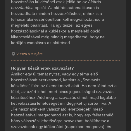
hozzászólás küldésénél csak jelöld be az
Aláírás
hozzáadása
opciót. Az aláírás automatikusan is
hozzáadható minden hozzászóláshoz, ehhez is a
felhasználói vezérlőpultban kell megváltoztatnod a
megfelelő beállítást. Ha így teszel, az egyes
hozzászólásoknál a küldéskor a megfelelő opció
kikapcsolásával még mindig megadhatod, hogy ne
kerüljön csatolásra az aláírásod.
Vissza a tetejére
Hogyan készíthetek szavazást?
Amikor egy új témát nyitsz, vagy egy téma első
hozzászólását szerkeszted, kattints a „Szavazás
készítése” fülre az üzenet mező alatt. Ha nem látod ezt a
fület, az azért lehet, mert nincs jogosultságod szavazás
készítéséhez. Add meg a szavazás címét, majd legalább
két választási lehetőséget mindegyiket új sorba írva. A
„Felhasználónként válaszható lehetőségek” mező
használatával megadhatod azt is, hogy egy felhasználó
hány választási lehetőségre szavazhat; beállíthatsz a
szavazásnak egy időkorlátot (napokban megadva); és