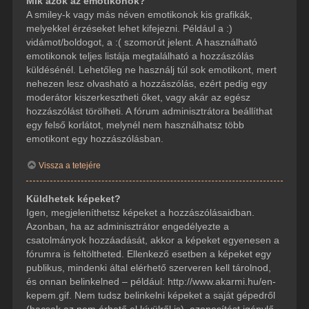
Mik azok az emotikonok?
A smiley-k vagy más néven emotikonok kis grafikák,
melyekkel érzéseket lehet kifejezni. Például a :)
vidámot/boldogot, a :( szomorút jelent. A használható
emotikonok teljes listája megtalálható a hozzászólás
küldésénél. Lehetőleg ne használj túl sok emotikont, mert
nehezen lesz olvasható a hozzászólás, ezért pedig egy
moderátor kiszerkesztheti őket, vagy akár az egész
hozzászólást törölheti. A fórum adminisztrátora beállíthat
egy felső korlátot, melynél nem használhatsz több
emotikont egy hozzászólásban.
Vissza a tetejére
Küldhetek képeket?
Igen, megjeleníthetsz képeket a hozzászólásaidban.
Azonban, ha az adminisztrátor engedélyezte a
csatolmányok hozzáadását, akkor a képeket egyenesen a
fórumra is feltöltheted. Ellenkező esetben a képeket egy
publikus, mindenki által elérhető szerveren kell tárolnod,
és onnan belinkelned – például: http://www.akarmi.hu/en-
kepem.gif. Nem tudsz belinkelni képeket a saját gépedről