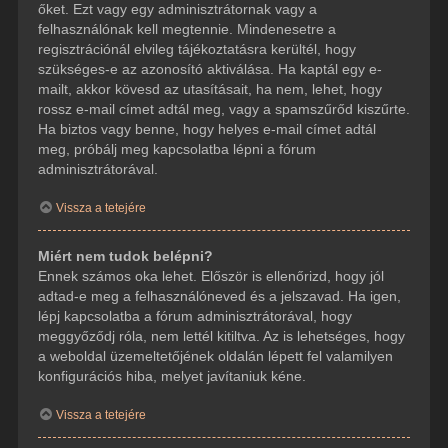
őket. Ezt vagy egy adminisztrátornak vagy a
felhasználónak kell megtennie. Mindenesetre a
regisztrációnál elvileg tájékoztatásra kerültél, hogy
szükséges-e az azonosító aktiválása. Ha kaptál egy e-
mailt, akkor kövesd az utasításait, ha nem, lehet, hogy
rossz e-mail címet adtál meg, vagy a spamszűrőd kiszűrte.
Ha biztos vagy benne, hogy helyes e-mail címet adtál
meg, próbálj meg kapcsolatba lépni a fórum
adminisztrátorával.
Vissza a tetejére
Miért nem tudok belépni?
Ennek számos oka lehet. Először is ellenőrizd, hogy jól
adtad-e meg a felhasználóneved és a jelszavad. Ha igen,
lépj kapcsolatba a fórum adminisztrátorával, hogy
meggyőződj róla, nem lettél kitiltva. Az is lehetséges, hogy
a weboldal üzemeltetőjének oldalán lépett fel valamilyen
konfigurációs hiba, melyet javítaniuk kéne.
Vissza a tetejére