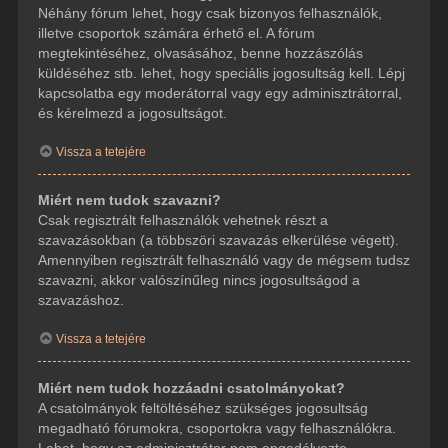
Néhány fórum lehet, hogy csak bizonyos felhasználók,
illetve csoportok számára érhető el. A fórum
megtekintéséhez, olvasásához, benne hozzászólás
küldéséhez stb. lehet, hogy speciális jogosultság kell. Lépj
kapcsolatba egy moderátorral vagy egy adminisztrátorral,
és kérelmezd a jogosultságot.
Vissza a tetejére
Miért nem tudok szavazni?
Csak regisztrált felhasználók vehetnek részt a
szavazásokban (a többszöri szavazás elkerülése végett).
Amennyiben regisztrált felhasználó vagy de mégsem tudsz
szavazni, akkor valószínűleg nincs jogosultságod a
szavazáshoz.
Vissza a tetejére
Miért nem tudok hozzáadni csatolmányokat?
A csatolmányok feltöltéséhez szükséges jogosultság
megadható fórumokra, csoportokra vagy felhasználókra.
Lehet, hogy az adminisztrátor nem engedélyezte