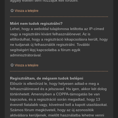
aggály esetén sem hozzájuk kell fordulni.
Vissza a tetejére
Miért nem tudok regisztrálni?
Lehet, hogy a weboldal tulajdonosa letiltotta az IP-címed
vagy a regisztrálni kívánt felhasználónevet. Az is
előfordulhat, hogy a regisztráció kikapcsolásra került, hogy
ne tudjanak új felhasználók regisztrálni. További
segítségért lépj kapcsolatba a fórum egyik
adminisztrátorával.
Vissza a tetejére
Regisztráltam, de mégsem tudok belépni
Először is ellenőrizd le, hogy helyesen adtad-e meg a
felhasználóneved és a jelszavad. Ha igen, akkor két dolog
történhetett. Amennyiben a COPPA-támogatás be van
kapcsolva, és a regisztráció során megadtad, hogy 13
évesnél fiatalabb vagy, követned kell a kapott utasításokat.
Számos fórum megköveteli, hogy az új azonosítók
aktiválásra kerüljenek, mielőtt használatba lehetne venni