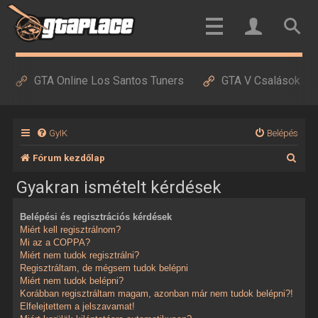
GTA Online Los Santos Tuners
GTA V Csalások
GyIK
Belépés
K
Fórum kezdőlap
e
Gyakran ismételt kérdések
r
Belépési és regisztrációs kérdések
e
Miért kell regisztrálnom?
s
Mi az a COPPA?
Miért nem tudok regisztrálni?
é
Regisztráltam, de mégsem tudok belépni
Miért nem tudok belépni?
s
Korábban regisztráltam magam, azonban már nem tudok belépni?!
Elfelejtettem a jelszavamat!