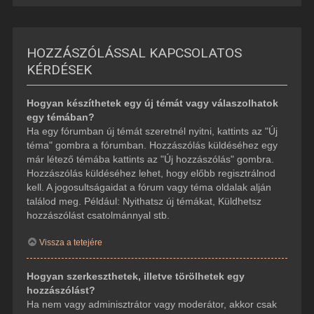
HOZZÁSZÓLÁSSAL KAPCSOLATOS
KÉRDÉSEK
Hogyan készíthetek egy új témát vagy válaszolhatok
egy témában?
Ha egy fórumban új témát szeretnél nyitni, kattints az "Új
téma" gombra a fórumban. Hozzászólás küldéséhez egy
már létező témába kattints az "Új hozzászólás" gombra.
Hozzászólás küldéséhez lehet, hogy előbb regisztrálnod
kell. A jogosultságaidat a fórum vagy téma oldalak alján
találod meg. Például: Nyithatsz új témákat, Küldhetsz
hozzászólást csatolmánnyal stb.
Vissza a tetejére
Hogyan szerkeszthetek, illetve törölhetek egy
hozzászólást?
Ha nem vagy adminisztrátor vagy moderátor, akkor csak