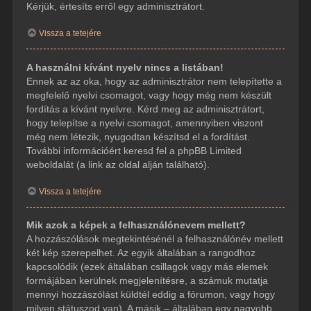
Kérjük, értesíts erről egy adminisztrátort.
Vissza a tetejére
A használni kívánt nyelv nincs a listában!
Ennek az az oka, hogy az adminisztrátor nem telepítette a
megfelelő nyelvi csomagot, vagy hogy még nem készült
fordítás a kívánt nyelvre. Kérd meg az adminisztrátort,
hogy telepítse a nyelvi csomagot, amennyiben viszont
még nem létezik, nyugodtan készítsd el a fordítást.
További információért keresd fel a phpBB Limited
weboldalát (a link az oldal alján található).
Vissza a tetejére
Mik azok a képek a felhasználónevem mellett?
A hozzászólások megtekintésénél a felhasználónév mellett
két kép szerepelhet. Az egyik általában a rangodhoz
kapcsolódik (ezek általában csillagok vagy más elemek
formájában kerülnek megjelenítésre, a számuk mutatja
mennyi hozzászólást küldtél eddig a fórumon, vagy hogy
milyen státuszod van). A másik – általában egy nagyobb