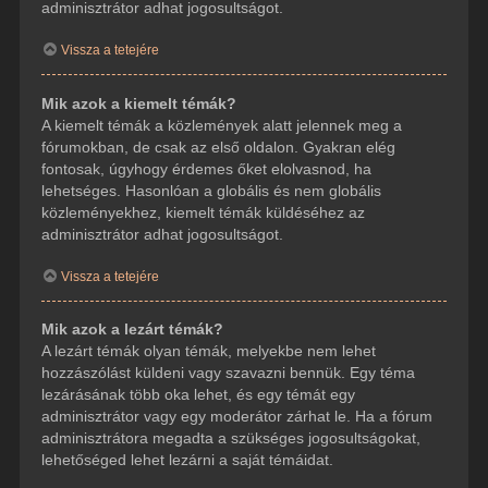
adminisztrátor adhat jogosultságot.
Vissza a tetejére
Mik azok a kiemelt témák?
A kiemelt témák a közlemények alatt jelennek meg a
fórumokban, de csak az első oldalon. Gyakran elég
fontosak, úgyhogy érdemes őket elolvasnod, ha
lehetséges. Hasonlóan a globális és nem globális
közleményekhez, kiemelt témák küldéséhez az
adminisztrátor adhat jogosultságot.
Vissza a tetejére
Mik azok a lezárt témák?
A lezárt témák olyan témák, melyekbe nem lehet
hozzászólást küldeni vagy szavazni bennük. Egy téma
lezárásának több oka lehet, és egy témát egy
adminisztrátor vagy egy moderátor zárhat le. Ha a fórum
adminisztrátora megadta a szükséges jogosultságokat,
lehetőséged lehet lezárni a saját témáidat.