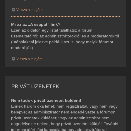
Vissza a tetejére
Mi az az „A csapat” link?
Ezen az oldalon egy listát találhatsz a fórum
üzemeltetőiről: az adminisztrátorokról és a moderátorokról
(utóbbiaknál jelezve például azt is, hogy melyik fórumot
moderálják).
Vissza a tetejére
PRIVÁT ÜZENETEK
Nem tudok privát üzenetet küldeni!
Ennek három oka lehet: nem regisztráltál, vagy nem vagy
belépve; az adminisztrátor nem engedélyezte a fórumon
privát üzenetek küldését; vagy az adminisztrátor nem
engedélyezte neked, hogy privát üzenetet küldjél. További
információért lépj kapcsolatba egy adminisztrátorral.