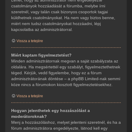
csatolmányok hozzáadását a fórumba, melybe írni
szeretnél, vagy talán csak bizonyos csoportok tagjai
küldhetnek csatolmányokat. Ha nem vagy biztos benne,
miért nem tudsz csatolmányokat hozzáadni, lépj
kapcsolatba az adminisztrátorral.
Vissza a tetejére
Miért kaptam figyelmeztetést?
Minden adminisztrátornak megvan a saját szabályzata az
oldalára. Ha megsértettél egy szabályt, figyelmeztethetnek
téged. Kérjük, vedd figyelembe, hogy ez a fórum
adminisztrátorának döntése – a phpBB Limited-nak semmi
köze nincs a fórumokon kiosztott figyelmeztetésekhez.
Vissza a tetejére
Hogyan jelenthetek egy hozzászólást a
moderátoroknak?
Menj a hozzászóláshoz, melyet jelenteni szeretnél, és ha a
fórum adminisztrátora engedélyezte, látnod kell egy