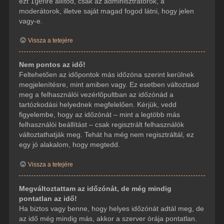
ezt
Igen
re állítod, csak az adminisztrátorok, a
moderátorok, illetve saját magad fogod látni, hogy jelen
vagy-e.
Vissza a tetejére
Nem pontos az idő!
Feltehetően az időpontok más időzóna szerint kerülnek
megjelenítésre, mint amiben vagy. Ez esetben változtasd
meg a felhasználói vezérlőpultban az időzónád a
tartózkodási helyednek megfelelően. Kérjük, vedd
figyelembe, hogy az időzónát – mint a legtöbb más
felhasználói beállítást – csak regisztrált felhasználók
változtathatják meg. Tehát ha még nem regisztráltál, ez
egy jó alakalom, hogy megtedd.
Vissza a tetejére
Megváltoztattam az időzónát, de még mindig
pontatlan az idő!
Ha biztos vagy benne, hogy helyes időzónát adtál meg, de
az idő még mindig más, akkor a szerver órája pontatlan.