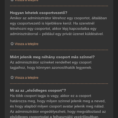
Hogyan lehetek csoportvezető?
Amikor az adminisztrátor létrehoz egy csoportot, általában
egy csoportvezető is kijelölésre kerül. Ha szeretnél
létrehozni egy csoportot, akkor lépj kapcsolatba egy
adminisztrátorral – például egy privát üzenet küldésével.
Vissza a tetejére
Miért jelenik meg néhány csoport más színnel?
Az adminisztrátor színeket rendelhet egy csoport
tagjaihoz, hogy könnyen azonosíthatók legyenek.
Vissza a tetejére
Mi az az „elsődleges csoport”?
Ha több csoport tagja is vagy, akkor ez a csoport
határozza meg, hogy milyen színnel jelenik meg a neved,
és hogy alapból milyen csoport avatar jelenik meg nálad.
Az adminisztrátor engedélyezheti, hogy megváltoztasd az
elsődleges csoportodat a felhasználói vezérlőpultban.