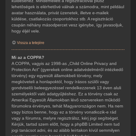
küldéséhez. Mindemellett a regisztrációval plusz
lehetőségek is elérhetővé válnak a számodra, mint például
avatar használata, privát üzenetek, illetve e-mailek
küldése, csatlakozás csoportokhoz stb. A regisztráció
csupán néhány másodpercet vesz igénybe, így javasoljuk,
hogy éljél vele.
Vissza a tetejére
Mi az a COPPA?
A COPPA, vagyis az 1998-as „Child Online Privacy and
Protection Act” (gyerekek online adatvédelméről intézkedő
törvény) egy egyesült államokbeli törvény, mely
megköveteli a honlapoktól, hogy írásos szülői vagy
gondviselői beleegyezéssel rendelkezzenek 13 éven aluli
személyektől való adatgyűjtéshez. Ez a törvény csak az
Amerikai Egyesült Államokban lévő szervereken működő
fórumokra érvényes, tehát Magyarországon nem. Ha nem
vagy biztos benne, hogy ez a törvény vonatkozik-e rád
vagy a fórumra, melyre regisztrálsz, kérj jogi segítséget.
Kérjük, tartsd szem előtt, hogy a phpBB Limited nem tud
jogi tanácsot adni, és az alább leírtakon kívül semmilyen