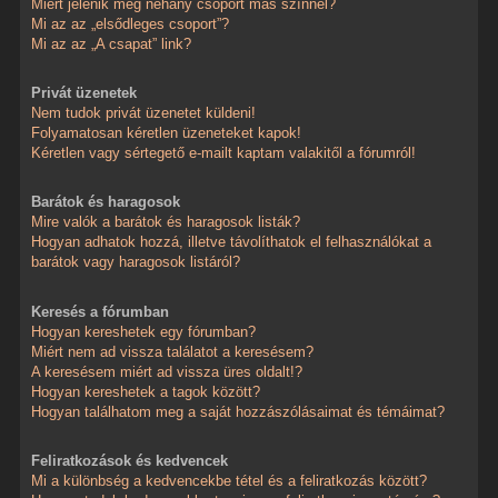
Miért jelenik meg néhány csoport más színnel?
Mi az az „elsődleges csoport”?
Mi az az „A csapat” link?
Privát üzenetek
Nem tudok privát üzenetet küldeni!
Folyamatosan kéretlen üzeneteket kapok!
Kéretlen vagy sértegető e-mailt kaptam valakitől a fórumról!
Barátok és haragosok
Mire valók a barátok és haragosok listák?
Hogyan adhatok hozzá, illetve távolíthatok el felhasználókat a
barátok vagy haragosok listáról?
Keresés a fórumban
Hogyan kereshetek egy fórumban?
Miért nem ad vissza találatot a keresésem?
A keresésem miért ad vissza üres oldalt!?
Hogyan kereshetek a tagok között?
Hogyan találhatom meg a saját hozzászólásaimat és témáimat?
Feliratkozások és kedvencek
Mi a különbség a kedvencekbe tétel és a feliratkozás között?