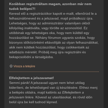
Korábban regisztráltam magam, azonban már nem
tudok belépni?!
Keresd elő a regisztrációkor kapott e-mailt, ellenőrizd le a
felhasználóneved és a jelszavad, majd próbálkozz újra.
Lehetséges, hogy az adminisztrátor valamilyen okból
kifolyólag inaktiválta, vagy törölte az azonosítód. Ez
utóbbinak egy lehetséges oka, hogy nem küldtél egy
hozzászólást se. Néhány fórumon ugyanis szokás, hogy
bizonyos időközönként eltávolítják az olyan felhasználókat,
akik nem küldtek hozzászólást, hogy csökkentsék az
adatbázis méretét. Próbálj meg újra regisztrálni és
bekapcsolódni a társalgásba.
Vissza a tetejére
Elfelejtettem a jelszavamat!
Semmi pánik! A jelszavad ugyan nem lehet utólag
kideríteni, de lehetőséged van új készítésére. Ehhez menj
a belépés oldalra, majd kattints az
Elfelejtettem a
jelszavam
linkre. Kövesd az utasításokat, és rövid időn
belül újra be kell tudnod lépned.