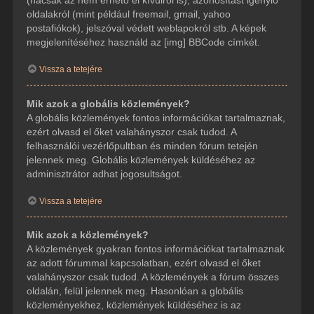
(hacsak az nem érhető el kívülről is), azonosítást igénylő
oldalakról (mint például freemail, gmail, yahoo
postafiókok), jelszóval védett weblapokról stb. A képek
megjelenítéséhez használd az [img] BBCode címkét.
Vissza a tetejére
Mik azok a globális közlemények?
A globális közlemények fontos információkat tartalmaznak,
ezért olvasd el őket valahányszor csak tudod. A
felhasználói vezérlőpultban és minden fórum tetején
jelennek meg. Globális közlemények küldéséhez az
adminisztrátor adhat jogosultságot.
Vissza a tetejére
Mik azok a közlemények?
A közlemények gyakran fontos információkat tartalmaznak
az adott fórummal kapcsolatban, ezért olvasd el őket
valahányszor csak tudod. A közlemények a fórum összes
oldalán, felül jelennek meg. Hasonlóan a globális
közleményekhez, közlemények küldéséhez is az