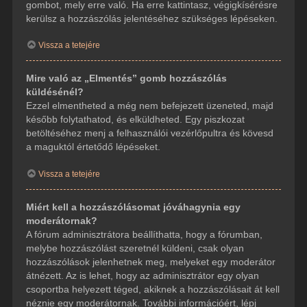
gombot, mely erre való. Ha erre kattintasz, végigkísérésre
kerülsz a hozzászólás jelentéséhez szükséges lépéseken.
Vissza a tetejére
Mire való az „Elmentés” gomb hozzászólás
küldésénél?
Ezzel elmentheted a még nem befejezett üzeneted, majd
később folytathatod, és elküldheted. Egy piszkozat
betöltéséhez menj a felhasználói vezérlőpultra és kövesd
a maguktól értetődő lépéseket.
Vissza a tetejére
Miért kell a hozzászólásomat jóváhagynia egy
moderátornak?
A fórum adminisztrátora beállíthatta, hogy a fórumban,
melybe hozzászólást szeretnél küldeni, csak olyan
hozzászólások jelenhetnek meg, melyeket egy moderátor
átnézett. Az is lehet, hogy az adminisztrátor egy olyan
csoportba helyezett téged, akiknek a hozzászólásait át kell
néznie egy moderátornak. További információért, lépj