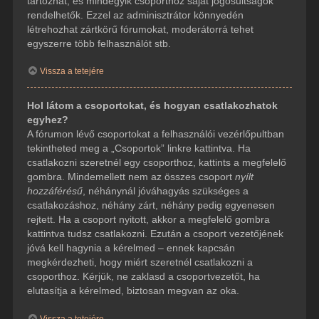
tartozhat, és mindegyik csoporthoz saját jogosultságok
rendelhetők. Ezzel az adminisztrátor könnyedén
létrehozhat zártkörű fórumokat, moderátorrá tehet
egyszerre több felhasználót stb.
Vissza a tetejére
Hol látom a csoportokat, és hogyan csatlakozhatok
egyhez?
A fórumon lévő csoportokat a felhasználói vezérlőpultban
tekintheted meg a „Csoportok” linkre kattintva. Ha
csatlakozni szeretnél egy csoporthoz, kattints a megfelelő
gombra. Mindemellett nem az összes csoport
nyílt
hozzáférésű
, néhánynál jóváhagyás szükséges a
csatlakozáshoz, néhány zárt, néhány pedig egyenesen
rejtett. Ha a csoport nyitott, akkor a megfelelő gombra
kattintva tudsz csatlakozni. Ezután a csoport vezetőjének
jóvá kell hagynia a kérelmed – ennek kapcsán
megkérdezheti, hogy miért szeretnél csatlakozni a
csoporthoz. Kérjük, ne zaklasd a csoportvezetőt, ha
elutasítja a kérelmed, biztosan megvan az oka.
Vissza a tetejére