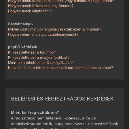
Hogyan tudok kedvencekbe tenni vagy feliratkozni egy témára?
Hogyan tudok feliratkozni egy fórumra?
Hogyan tudok leiratkozni?
Csatolmányok
Milyen csatolmányok engedélyezettek ezen a fórumon?
Hogyan érem el a saját csatolmányaimat?
phpBB kérdések
Ki készítette ezt a fórumot?
Ki készítette ezt a magyar fordítást?
Miért nem érhető el az X szolgáltatás?
Ki az illetékes a fórumon olvasható tartalommal kapcsolatban?
BELÉPÉSI ÉS REGISZTRÁCIÓS KÉRDÉSEK
Miért kell regisztrálnom?
A regisztráció nem feltétlenül kötelező, a fórum
adminisztrátorán múlik, hogy megköveteli-e hozzászólások