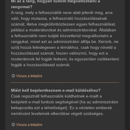
Mi az a rang, hogyan tudom megváltoztatni a
rangomat?
A rang, mely a felhasználók neve alatt jelenik meg, arra
való, hogy mutassa, a felhasználó hozzászólásainak
számát, illetve megkülönböztessen egyes felhasználókat,
például a moderátorokat és adminisztrátorokat. Általában
a felhasználók nem tudják közvetlenül megváltoztatni a
rangjukat, mivel azt az adminisztrátor állítja be. Kérünk, ne
szólj hozzá feleslegesen a témákhoz, csak hogy növeld a
hozzászólásaid számát, hiszen valószínű, hogy ezt a
moderátorok fel fogják fedezni, és egyszerűen csökkenteni
fogják a hozzászólásaid számát.
Vissza a tetejére
Miért kell bejelentkeznem e-mail küldéséhez?
Csak regisztrált felhasználók küldhetnek e-mailt a
beépített e-mail funkció segítségével (ha az adminisztrátor
bekapcsolta ezt a lehetőséget). Ez a névtelen emberek
nemkívánt leveleinek elkerülése végett szükséges.
Vissza a tetejére