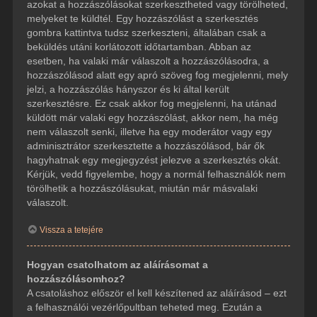
azokat a hozzászólásokat szerkesztheted vagy törölheted,
melyeket te küldtél. Egy hozzászólást a szerkesztés
gombra kattintva tudsz szerkeszteni, általában csak a
beküldés utáni korlátozott időtartamban. Abban az
esetben, ha valaki már válaszolt a hozzászólásodra, a
hozzászólásod alatt egy apró szöveg fog megjelenni, mely
jelzi, a hozzászólás hányszor és ki által került
szerkesztésre. Ez csak akkor fog megjelenni, ha utánad
küldött már valaki egy hozzászólást, akkor nem, ha még
nem válaszolt senki, illetve ha egy moderátor vagy egy
adminisztrátor szerkesztette a hozzászólásod, bár ők
hagyhatnak egy megjegyzést jelezve a szerkesztés okát.
Kérjük, vedd figyelembe, hogy a normál felhasználók nem
törölhetik a hozzászólásukat, miután már másvalaki
válaszolt.
Vissza a tetejére
Hogyan csatolhatom az aláírásomat a
hozzászólásomhoz?
A csatoláshoz először el kell készítened az aláírásod – ezt
a felhasználói vezérlőpultban teheted meg. Ezután a