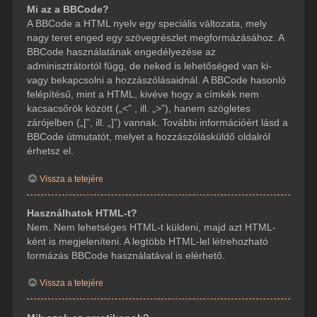
Mi az a BBCode?
A BBCode a HTML nyelv egy speciális változata, mely
nagy teret enged egy szövegrészlet megformázásához. A
BBCode használatának engedélyezése az
adminisztrátortól függ, de neked is lehetőséged van ki-
vagy bekapcsolni a hozzászólásaidnál. A BBCode hasonló
felépítésű, mint a HTML, kivéve hogy a címkék nem
kacsacsőrök között („<” , ill. „>”), hanem szögletes
zárójelben („[”, ill. „]”) vannak. További információért lásd a
BBCode útmutatót, melyet a hozzászólásküldő oldalról
érhetsz el.
Vissza a tetejére
Használhatok HTML-t?
Nem. Nem lehetséges HTML-t küldeni, majd azt HTML-
ként is megjeleníteni. A legtöbb HTML-lel létrehozható
formázás BBCode használatával is elérhető.
Vissza a tetejére