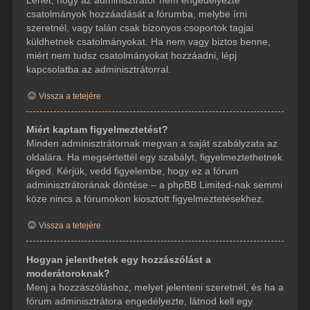
csatolmányok hozzáadását a fórumba, melybe írni
szeretnél, vagy talán csak bizonyos csoportok tagjai
küldhetnek csatolmányokat. Ha nem vagy biztos benne,
miért nem tudsz csatolmányokat hozzáadni, lépj
kapcsolatba az adminisztrátorral.
Vissza a tetejére
Miért kaptam figyelmeztetést?
Minden adminisztrátornak megvan a saját szabályzata az
oldalára. Ha megsértettél egy szabályt, figyelmeztethetnek
téged. Kérjük, vedd figyelembe, hogy ez a fórum
adminisztrátorának döntése – a phpBB Limited-nak semmi
köze nincs a fórumokon kiosztott figyelmeztetésekhez.
Vissza a tetejére
Hogyan jelenthetek egy hozzászólást a
moderátoroknak?
Menj a hozzászóláshoz, melyet jelenteni szeretnél, és ha a
fórum adminisztrátora engedélyezte, látnod kell egy