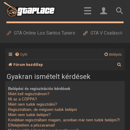
GTA Online Los Santos Tuners
GTA V Csalások
GyIK
Belépés
K
Fórum kezdőlap
e
Gyakran ismételt kérdések
r
Belépési és regisztrációs kérdések
e
Miért kell regisztrálnom?
s
Mi az a COPPA?
Miért nem tudok regisztrálni?
é
Regisztráltam, de mégsem tudok belépni
Miért nem tudok belépni?
s
Korábban regisztráltam magam, azonban már nem tudok belépni?!
Elfelejtettem a jelszavamat!