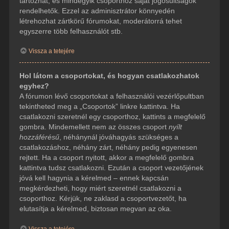
tartozhat, és mindegyik csoporthoz saját jogosultságok
rendelhetők. Ezzel az adminisztrátor könnyedén
létrehozhat zártkörű fórumokat, moderátorrá tehet
egyszerre több felhasználót stb.
Vissza a tetejére
Hol látom a csoportokat, és hogyan csatlakozhatok
egyhez?
A fórumon lévő csoportokat a felhasználói vezérlőpultban
tekintheted meg a „Csoportok” linkre kattintva. Ha
csatlakozni szeretnél egy csoporthoz, kattints a megfelelő
gombra. Mindemellett nem az összes csoport
nyílt
hozzáférésű
, néhánynál jóváhagyás szükséges a
csatlakozáshoz, néhány zárt, néhány pedig egyenesen
rejtett. Ha a csoport nyitott, akkor a megfelelő gombra
kattintva tudsz csatlakozni. Ezután a csoport vezetőjének
jóvá kell hagynia a kérelmed – ennek kapcsán
megkérdezheti, hogy miért szeretnél csatlakozni a
csoporthoz. Kérjük, ne zaklasd a csoportvezetőt, ha
elutasítja a kérelmed, biztosan megvan az oka.
Vissza a tetejére