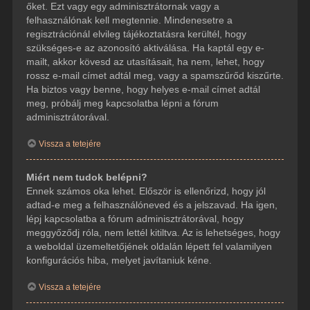
őket. Ezt vagy egy adminisztrátornak vagy a
felhasználónak kell megtennie. Mindenesetre a
regisztrációnál elvileg tájékoztatásra kerültél, hogy
szükséges-e az azonosító aktiválása. Ha kaptál egy e-
mailt, akkor kövesd az utasításait, ha nem, lehet, hogy
rossz e-mail címet adtál meg, vagy a spamszűrőd kiszűrte.
Ha biztos vagy benne, hogy helyes e-mail címet adtál
meg, próbálj meg kapcsolatba lépni a fórum
adminisztrátorával.
Vissza a tetejére
Miért nem tudok belépni?
Ennek számos oka lehet. Először is ellenőrizd, hogy jól
adtad-e meg a felhasználóneved és a jelszavad. Ha igen,
lépj kapcsolatba a fórum adminisztrátorával, hogy
meggyőződj róla, nem lettél kitiltva. Az is lehetséges, hogy
a weboldal üzemeltetőjének oldalán lépett fel valamilyen
konfigurációs hiba, melyet javítaniuk kéne.
Vissza a tetejére