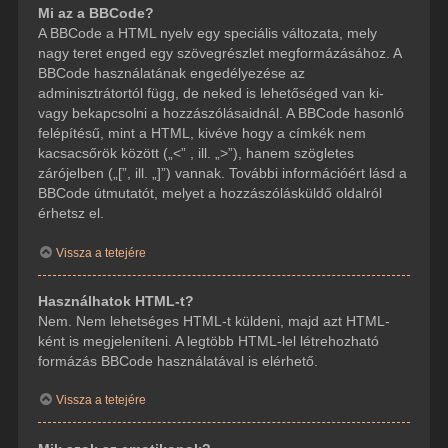
Mi az a BBCode?
A BBCode a HTML nyelv egy speciális változata, mely
nagy teret enged egy szövegrészlet megformázásához. A
BBCode használatának engedélyezése az
adminisztrátortól függ, de neked is lehetőséged van ki-
vagy bekapcsolni a hozzászólásaidnál. A BBCode hasonló
felépítésű, mint a HTML, kivéve hogy a címkék nem
kacsacsőrök között („<” , ill. „>”), hanem szögletes
zárójelben („[”, ill. „]”) vannak. További információért lásd a
BBCode útmutatót, melyet a hozzászólásküldő oldalról
érhetsz el.
Vissza a tetejére
Használhatok HTML-t?
Nem. Nem lehetséges HTML-t küldeni, majd azt HTML-
ként is megjeleníteni. A legtöbb HTML-lel létrehozható
formázás BBCode használatával is elérhető.
Vissza a tetejére