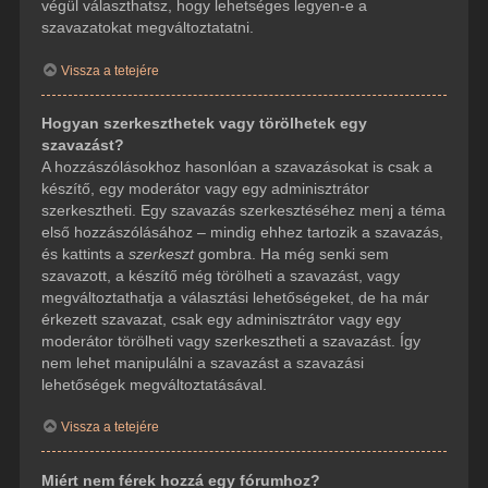
végül választhatsz, hogy lehetséges legyen-e a
szavazatokat megváltoztatatni.
Vissza a tetejére
Hogyan szerkeszthetek vagy törölhetek egy
szavazást?
A hozzászólásokhoz hasonlóan a szavazásokat is csak a
készítő, egy moderátor vagy egy adminisztrátor
szerkesztheti. Egy szavazás szerkesztéséhez menj a téma
első hozzászólásához – mindig ehhez tartozik a szavazás,
és kattints a
szerkeszt
gombra. Ha még senki sem
szavazott, a készítő még törölheti a szavazást, vagy
megváltoztathatja a választási lehetőségeket, de ha már
érkezett szavazat, csak egy adminisztrátor vagy egy
moderátor törölheti vagy szerkesztheti a szavazást. Így
nem lehet manipulálni a szavazást a szavazási
lehetőségek megváltoztatásával.
Vissza a tetejére
Miért nem férek hozzá egy fórumhoz?