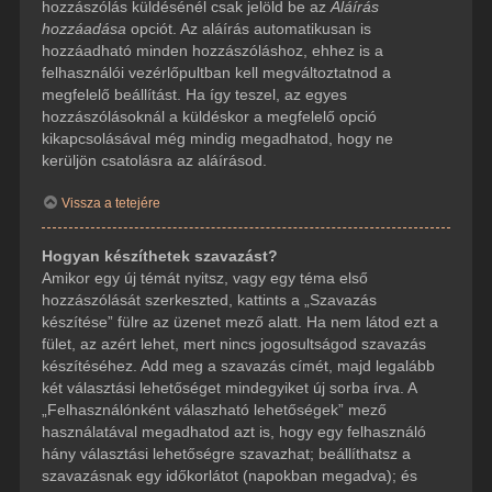
hozzászólás küldésénél csak jelöld be az
Aláírás
hozzáadása
opciót. Az aláírás automatikusan is
hozzáadható minden hozzászóláshoz, ehhez is a
felhasználói vezérlőpultban kell megváltoztatnod a
megfelelő beállítást. Ha így teszel, az egyes
hozzászólásoknál a küldéskor a megfelelő opció
kikapcsolásával még mindig megadhatod, hogy ne
kerüljön csatolásra az aláírásod.
Vissza a tetejére
Hogyan készíthetek szavazást?
Amikor egy új témát nyitsz, vagy egy téma első
hozzászólását szerkeszted, kattints a „Szavazás
készítése” fülre az üzenet mező alatt. Ha nem látod ezt a
fület, az azért lehet, mert nincs jogosultságod szavazás
készítéséhez. Add meg a szavazás címét, majd legalább
két választási lehetőséget mindegyiket új sorba írva. A
„Felhasználónként válaszható lehetőségek” mező
használatával megadhatod azt is, hogy egy felhasználó
hány választási lehetőségre szavazhat; beállíthatsz a
szavazásnak egy időkorlátot (napokban megadva); és