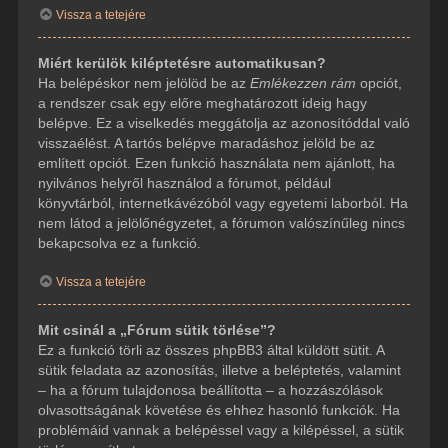
Vissza a tetejére
Miért kerülök kiléptetésre automatikusan?
Ha belépéskor nem jelölöd be az
Emlékezzen rám
opciót,
a rendszer csak egy előre meghatározott ideig hagy
belépve. Ez a viselkedés meggátolja az azonosítóddal való
visszaélést. A tartós belépve maradáshoz jelöld be az
említett opciót. Ezen funkció használata nem ajánlott, ha
nyilvános helyről használod a fórumot, például
könyvtárból, internetkávézóból vagy egyetemi laborból. Ha
nem látod a jelölőnégyzetet, a fórumon valószínűleg nincs
bekapcsolva ez a funkció.
Vissza a tetejére
Mit csinál a „Fórum sütik törlése”?
Ez a funkció törli az összes phpBB3 által küldött sütit. A
sütik feladata az azonosítás, illetve a beléptetés, valamint
– ha a fórum tulajdonosa beállította – a hozzászólások
olvasottságának követése és ehhez hasonló funkciók. Ha
problémáid vannak a belépéssel vagy a kilépéssel, a sütik