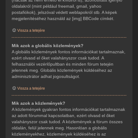
(hacsak az nem érhető el kívülről is), azonosítást igénylő
oldalakról (mint például freemail, gmail, yahoo
postafiókok), jelszóval védett weblapokról stb. A képek
megjelenítéséhez használd az [img] BBCode címkét.
Vissza a tetejére
Mik azok a globális közlemények?
A globális közlemények fontos információkat tartalmaznak,
ezért olvasd el őket valahányszor csak tudod. A
felhasználói vezérlőpultban és minden fórum tetején
jelennek meg. Globális közlemények küldéséhez az
adminisztrátor adhat jogosultságot.
Vissza a tetejére
Mik azok a közlemények?
A közlemények gyakran fontos információkat tartalmaznak
az adott fórummal kapcsolatban, ezért olvasd el őket
valahányszor csak tudod. A közlemények a fórum összes
oldalán, felül jelennek meg. Hasonlóan a globális
közleményekhez, közlemények küldéséhez is az