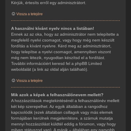
Kérjük, értesíts erről egy adminisztrátort.
Vissza a tetejére
A használni kívánt nyelv nincs a listában!
Ennek az az oka, hogy az adminisztrátor nem telepítette a
megfelelő nyelvi csomagot, vagy hogy még nem készült
fordítás a kívánt nyelvre. Kérd meg az adminisztrátort,
hogy telepítse a nyelvi csomagot, amennyiben viszont
még nem létezik, nyugodtan készítsd el a fordítást.
További információért keresd fel a phpBB Limited
weboldalát (a link az oldal alján található).
Vissza a tetejére
Mik azok a képek a felhasználónevem mellett?
A hozzászólások megtekintésénél a felhasználónév mellett
két kép szerepelhet. Az egyik általában a rangodhoz
kapcsolódik (ezek általában csillagok vagy más elemek
formájában kerülnek megjelenítésre, a számuk mutatja
mennyi hozzászólást küldtél eddig a fórumon, vagy hogy
milyen státuszod van). A másik – általában egy nagyobb