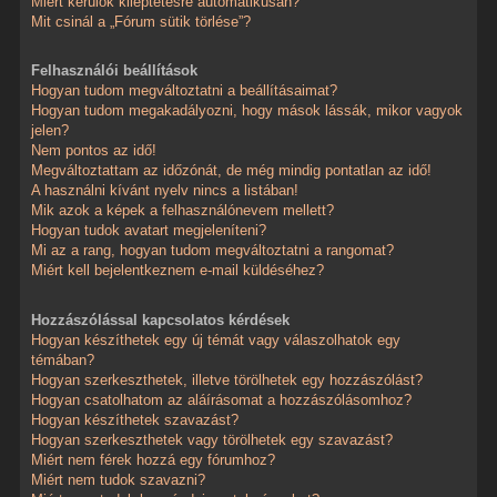
Miért kerülök kiléptetésre automatikusan?
Mit csinál a „Fórum sütik törlése”?
Felhasználói beállítások
Hogyan tudom megváltoztatni a beállításaimat?
Hogyan tudom megakadályozni, hogy mások lássák, mikor vagyok
jelen?
Nem pontos az idő!
Megváltoztattam az időzónát, de még mindig pontatlan az idő!
A használni kívánt nyelv nincs a listában!
Mik azok a képek a felhasználónevem mellett?
Hogyan tudok avatart megjeleníteni?
Mi az a rang, hogyan tudom megváltoztatni a rangomat?
Miért kell bejelentkeznem e-mail küldéséhez?
Hozzászólással kapcsolatos kérdések
Hogyan készíthetek egy új témát vagy válaszolhatok egy
témában?
Hogyan szerkeszthetek, illetve törölhetek egy hozzászólást?
Hogyan csatolhatom az aláírásomat a hozzászólásomhoz?
Hogyan készíthetek szavazást?
Hogyan szerkeszthetek vagy törölhetek egy szavazást?
Miért nem férek hozzá egy fórumhoz?
Miért nem tudok szavazni?