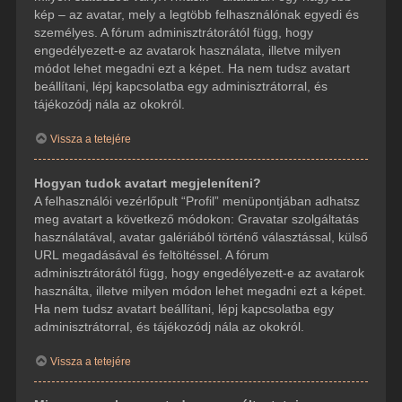
kép – az avatar, mely a legtöbb felhasználónak egyedi és
személyes. A fórum adminisztrátorától függ, hogy
engedélyezett-e az avatarok használata, illetve milyen
módot lehet megadni ezt a képet. Ha nem tudsz avatart
beállítani, lépj kapcsolatba egy adminisztrátorral, és
tájékozódj nála az okokról.
Vissza a tetejére
Hogyan tudok avatart megjeleníteni?
A felhasználói vezérlőpult “Profil” menüpontjában adhatsz
meg avatart a következő módokon: Gravatar szolgáltatás
használatával, avatar galériából történő választással, külső
URL megadásával és feltöltéssel. A fórum
adminisztrátorától függ, hogy engedélyezett-e az avatarok
használta, illetve milyen módon lehet megadni ezt a képet.
Ha nem tudsz avatart beállítani, lépj kapcsolatba egy
adminisztrátorral, és tájékozódj nála az okokról.
Vissza a tetejére