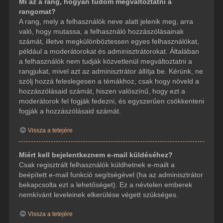
Mi az a rang, hogyan tudom megváltoztatni a
rangomat?
A rang, mely a felhasználók neve alatt jelenik meg, arra
való, hogy mutassa, a felhasználó hozzászólásainak
számát, illetve megkülönböztessen egyes felhasználókat,
például a moderátorokat és adminisztrátorokat. Általában
a felhasználók nem tudják közvetlenül megváltoztatni a
rangjukat, mivel azt az adminisztrátor állítja be. Kérünk, ne
szólj hozzá feleslegesen a témákhoz, csak hogy növeld a
hozzászólásaid számát, hiszen valószínű, hogy ezt a
moderátorok fel fogják fedezni, és egyszerűen csökkenteni
fogják a hozzászólásaid számát.
Vissza a tetejére
Miért kell bejelentkeznem e-mail küldéséhez?
Csak regisztrált felhasználók küldhetnek e-mailt a
beépített e-mail funkció segítségével (ha az adminisztrátor
bekapcsolta ezt a lehetőséget). Ez a névtelen emberek
nemkívánt leveleinek elkerülése végett szükséges.
Vissza a tetejére