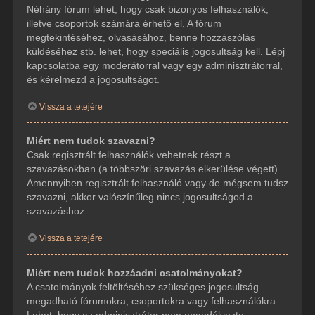
Néhány fórum lehet, hogy csak bizonyos felhasználók,
illetve csoportok számára érhető el. A fórum
megtekintéséhez, olvasásához, benne hozzászólás
küldéséhez stb. lehet, hogy speciális jogosultság kell. Lépj
kapcsolatba egy moderátorral vagy egy adminisztrátorral,
és kérelmezd a jogosultságot.
Vissza a tetejére
Miért nem tudok szavazni?
Csak regisztrált felhasználók vehetnek részt a
szavazásokban (a többszöri szavazás elkerülése végett).
Amennyiben regisztrált felhasználó vagy de mégsem tudsz
szavazni, akkor valószínűleg nincs jogosultságod a
szavazáshoz.
Vissza a tetejére
Miért nem tudok hozzáadni csatolmányokat?
A csatolmányok feltöltéséhez szükséges jogosultság
megadható fórumokra, csoportokra vagy felhasználókra.
Lehet, hogy az adminisztrátor nem engedélyezte