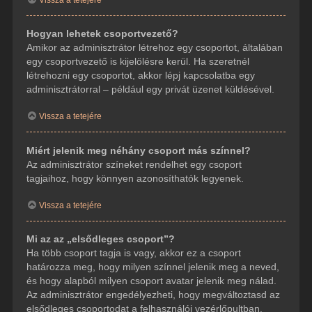
Hogyan lehetek csoportvezető?
Amikor az adminisztrátor létrehoz egy csoportot, általában
egy csoportvezető is kijelölésre kerül. Ha szeretnél
létrehozni egy csoportot, akkor lépj kapcsolatba egy
adminisztrátorral – például egy privát üzenet küldésével.
Vissza a tetejére
Miért jelenik meg néhány csoport más színnel?
Az adminisztrátor színeket rendelhet egy csoport
tagjaihoz, hogy könnyen azonosíthatók legyenek.
Vissza a tetejére
Mi az az „elsődleges csoport”?
Ha több csoport tagja is vagy, akkor ez a csoport
határozza meg, hogy milyen színnel jelenik meg a neved,
és hogy alapból milyen csoport avatar jelenik meg nálad.
Az adminisztrátor engedélyezheti, hogy megváltoztasd az
elsődleges csoportodat a felhasználói vezérlőpultban.