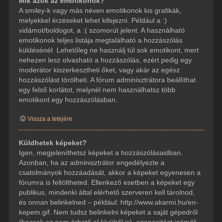
Mik azok az emotikonok?
A smiley-k vagy más néven emotikonok kis grafikák,
melyekkel érzéseket lehet kifejezni. Például a :)
vidámot/boldogot, a :( szomorút jelent. A használható
emotikonok teljes listája megtalálható a hozzászólás
küldésénél. Lehetőleg ne használj túl sok emotikont, mert
nehezen lesz olvasható a hozzászólás, ezért pedig egy
moderátor kiszerkesztheti őket, vagy akár az egész
hozzászólást törölheti. A fórum adminisztrátora beállíthat
egy felső korlátot, melynél nem használhatsz több
emotikont egy hozzászólásban.
Vissza a tetejére
Küldhetek képeket?
Igen, megjeleníthetsz képeket a hozzászólásaidban.
Azonban, ha az adminisztrátor engedélyezte a
csatolmányok hozzáadását, akkor a képeket egyenesen a
fórumra is feltöltheted. Ellenkező esetben a képeket egy
publikus, mindenki által elérhető szerveren kell tárolnod,
és onnan belinkelned – például: http://www.akarmi.hu/en-
kepem.gif. Nem tudsz belinkelni képeket a saját gépedről