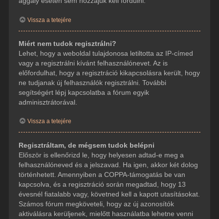
aggály esetén sem hozzájuk kell fordulni.
Vissza a tetejére
Miért nem tudok regisztrálni?
Lehet, hogy a weboldal tulajdonosa letiltotta az IP-címed
vagy a regisztrálni kívánt felhasználónevet. Az is
előfordulhat, hogy a regisztráció kikapcsolásra került, hogy
ne tudjanak új felhasználók regisztrálni. További
segítségért lépj kapcsolatba a fórum egyik
adminisztrátorával.
Vissza a tetejére
Regisztráltam, de mégsem tudok belépni
Először is ellenőrizd le, hogy helyesen adtad-e meg a
felhasználóneved és a jelszavad. Ha igen, akkor két dolog
történhetett. Amennyiben a COPPA-támogatás be van
kapcsolva, és a regisztráció során megadtad, hogy 13
évesnél fiatalabb vagy, követned kell a kapott utasításokat.
Számos fórum megköveteli, hogy az új azonosítók
aktiválásra kerüljenek, mielőtt használatba lehetne venni