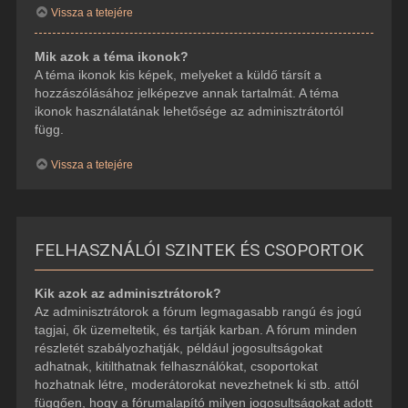
Vissza a tetejére
Mik azok a téma ikonok?
A téma ikonok kis képek, melyeket a küldő társít a
hozzászólásához jelképezve annak tartalmát. A téma
ikonok használatának lehetősége az adminisztrátortól
függ.
Vissza a tetejére
FELHASZNÁLÓI SZINTEK ÉS CSOPORTOK
Kik azok az adminisztrátorok?
Az adminisztrátorok a fórum legmagasabb rangú és jogú
tagjai, ők üzemeltetik, és tartják karban. A fórum minden
részletét szabályozhatják, például jogosultságokat
adhatnak, kitilthatnak felhasználókat, csoportokat
hozhatnak létre, moderátorokat nevezhetnek ki stb. attól
függően, hogy a fórumalapító milyen jogosultságokat adott