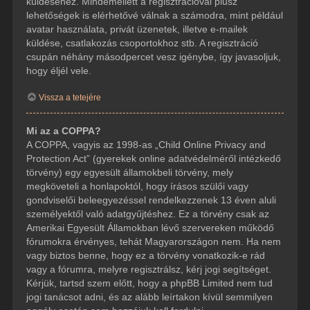
küldéséhez. Mindemellett a regisztrációval plusz
lehetőségek is elérhetővé válnak a számodra, mint például
avatar használata, privát üzenetek, illetve e-mailek
küldése, csatlakozás csoportokhoz stb. A regisztráció
csupán néhány másodpercet vesz igénybe, így javasoljuk,
hogy éljél vele.
Vissza a tetejére
Mi az a COPPA?
A COPPA, vagyis az 1998-as „Child Online Privacy and
Protection Act” (gyerekek online adatvédelméről intézkedő
törvény) egy egyesült államokbeli törvény, mely
megköveteli a honlapoktól, hogy írásos szülői vagy
gondviselői beleegyezéssel rendelkezzenek 13 éven aluli
személyektől való adatgyűjtéshez. Ez a törvény csak az
Amerikai Egyesült Államokban lévő szervereken működő
fórumokra érvényes, tehát Magyarországon nem. Ha nem
vagy biztos benne, hogy ez a törvény vonatkozik-e rád
vagy a fórumra, melyre regisztrálsz, kérj jogi segítséget.
Kérjük, tartsd szem előtt, hogy a phpBB Limited nem tud
jogi tanácsot adni, és az alább leírtakon kívül semmilyen