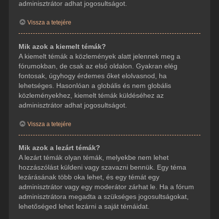
adminisztrátor adhat jogosultságot.
Vissza a tetejére
Mik azok a kiemelt témák?
A kiemelt témák a közlemények alatt jelennek meg a
fórumokban, de csak az első oldalon. Gyakran elég
fontosak, úgyhogy érdemes őket elolvasnod, ha
lehetséges. Hasonlóan a globális és nem globális
közleményekhez, kiemelt témák küldéséhez az
adminisztrátor adhat jogosultságot.
Vissza a tetejére
Mik azok a lezárt témák?
A lezárt témák olyan témák, melyekbe nem lehet
hozzászólást küldeni vagy szavazni bennük. Egy téma
lezárásának több oka lehet, és egy témát egy
adminisztrátor vagy egy moderátor zárhat le. Ha a fórum
adminisztrátora megadta a szükséges jogosultságokat,
lehetőséged lehet lezárni a saját témáidat.