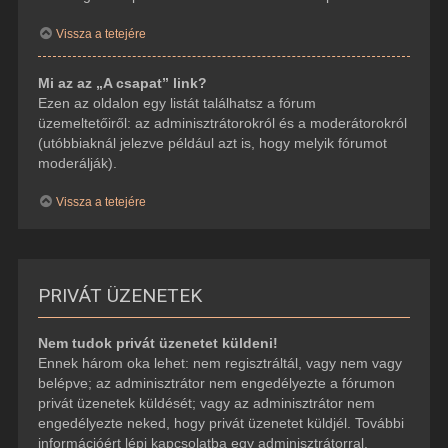
Vissza a tetejére
Mi az az „A csapat” link?
Ezen az oldalon egy listát találhatsz a fórum
üzemeltetőiről: az adminisztrátorokról és a moderátorokról
(utóbbiaknál jelezve például azt is, hogy melyik fórumot
moderálják).
Vissza a tetejére
PRIVÁT ÜZENETEK
Nem tudok privát üzenetet küldeni!
Ennek három oka lehet: nem regisztráltál, vagy nem vagy
belépve; az adminisztrátor nem engedélyezte a fórumon
privát üzenetek küldését; vagy az adminisztrátor nem
engedélyezte neked, hogy privát üzenetet küldjél. További
információért lépj kapcsolatba egy adminisztrátorral.