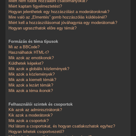
Miért nem tudok hozzáadni csatolmányokat?
Miért kaptam figyelmeztetést?
Hogyan jelenthetek egy hozzászólást a moderátoroknak?
Mire való az „Elmentés” gomb hozzászólás küldésénél?
Miért kell a hozzászólásomat jóváhagynia egy moderátornak?
Hogyan ugraszthatok előre egy témát?
Formázás és téma típusok
Mi az a BBCode?
Használhatok HTML-t?
Mik azok az emotikonok?
Küldhetek képeket?
Mik azok a globális közlemények?
Mik azok a közlemények?
Mik azok a kiemelt témák?
Mik azok a lezárt témák?
Mik azok a téma ikonok?
Felhasználói szintek és csoportok
Kik azok az adminisztrátorok?
Kik azok a moderátorok?
Mik azok a csoportok?
Hol látom a csoportokat, és hogyan csatlakozhatok egyhez?
Hogyan lehetek csoportvezető?