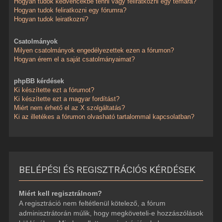
Hogyan tudok kedvencekbe tenni vagy feliratkozni egy témára?
Hogyan tudok feliratkozni egy fórumra?
Hogyan tudok leiratkozni?
Csatolmányok
Milyen csatolmányok engedélyezettek ezen a fórumon?
Hogyan érem el a saját csatolmányaimat?
phpBB kérdések
Ki készítette ezt a fórumot?
Ki készítette ezt a magyar fordítást?
Miért nem érhető el az X szolgáltatás?
Ki az illetékes a fórumon olvasható tartalommal kapcsolatban?
BELÉPÉSI ÉS REGISZTRÁCIÓS KÉRDÉSEK
Miért kell regisztrálnom?
A regisztráció nem feltétlenül kötelező, a fórum
adminisztrátorán múlik, hogy megköveteli-e hozzászólások