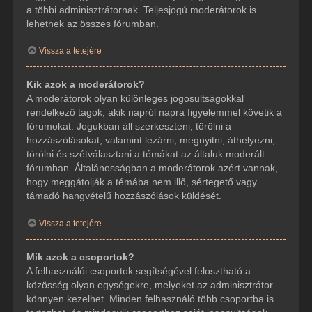
a többi adminisztrátornak. Teljesjogú moderátorok is
lehetnek az összes fórumban.
Vissza a tetejére
Kik azok a moderátorok?
A moderátorok olyan különleges jogosultságokkal
rendelkező tagok, akik napról napra figyelemmel követik a
fórumokat. Jogukban áll szerkeszteni, törölni a
hozzászólásokat, valamint lezárni, megnyitni, áthelyezni,
törölni és szétválasztani a témákat az általuk moderált
fórumban. Általánosságban a moderátorok azért vannak,
hogy meggátolják a témába nem illő, sértegető vagy
támadó hangvételű hozzászólások küldését.
Vissza a tetejére
Mik azok a csoportok?
A felhasználói csoportok segítségével felosztható a
közösség olyan egységekre, melyeket az adminisztrátor
könnyen kezelhet. Minden felhasználó több csoportba is