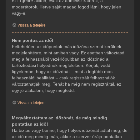
ezt
Igen
re állítod, csak az adminisztrátorok, a
moderátorok, illetve saját magad fogod látni, hogy jelen
vagy-e.
Vissza a tetejére
Nem pontos az idő!
Feltehetően az időpontok más időzóna szerint kerülnek
megjelenítésre, mint amiben vagy. Ez esetben változtasd
meg a felhasználói vezérlőpultban az időzónád a
tartózkodási helyednek megfelelően. Kérjük, vedd
figyelembe, hogy az időzónát – mint a legtöbb más
felhasználói beállítást – csak regisztrált felhasználók
változtathatják meg. Tehát ha még nem regisztráltál, ez
egy jó alakalom, hogy megtedd.
Vissza a tetejére
Megváltoztattam az időzónát, de még mindig
pontatlan az idő!
Ha biztos vagy benne, hogy helyes időzónát adtál meg, de
az idő még mindig más, akkor a szerver órája pontatlan.