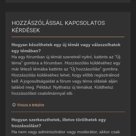
HOZZÁSZÓLÁSSAL KAPCSOLATOS
KÉRDÉSEK
Hogyan készíthetek egy új témát vagy válaszolhatok
egy témában?
Ha egy fórumban új témát szeretnél nyitni, kattints az "Új
téma" gombra a fórumban. Hozzászólás küldéséhez egy
már létező témába kattints az "Új hozzászólás" gombra.
Hozzászólás küldéséhez lehet, hogy előbb regisztrálnod
kell. A jogosultságaidat a fórum vagy téma oldalak alján
találod meg. Például: Nyithatsz új témákat, Küldhetsz
hozzászólást csatolmánnyal stb.
Vissza a tetejére
Hogyan szerkeszthetek, illetve törölhetek egy
hozzászólást?
Ha nem vagy adminisztrátor vagy moderátor, akkor csak