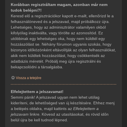
Korábban regisztráltam magam, azonban már nem
tudok belépni?!
Keresd elő a regisztrációkor kapott e-mailt, ellenőrizd le a
felhasználóneved és a jelszavad, majd próbálkozz újra.
Lehetséges, hogy az adminisztrátor valamilyen okból
kifolyólag inaktiválta, vagy törölte az azonosítód. Ez
utóbbinak egy lehetséges oka, hogy nem küldtél egy
hozzászólást se. Néhány fórumon ugyanis szokás, hogy
bizonyos időközönként eltávolítják az olyan felhasználókat,
akik nem küldtek hozzászólást, hogy csökkentsék az
adatbázis méretét. Próbálj meg újra regisztrálni és
bekapcsolódni a társalgásba.
Vissza a tetejére
Elfelejtettem a jelszavamat!
Semmi pánik! A jelszavad ugyan nem lehet utólag
kideríteni, de lehetőséged van új készítésére. Ehhez menj
a belépés oldalra, majd kattints az
Elfelejtettem a
jelszavam
linkre. Kövesd az utasításokat, és rövid időn
belül újra be kell tudnod lépned.