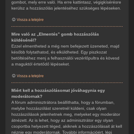
gombot, mely erre való. Ha erre kattintasz, végigkísérésre
kerülsz a hozzászólás jelentéséhez szükséges lépéseken.
Vissza a tetejére
Mire való az „Elmentés” gomb hozzászólás
küldésénél?
Ezzel elmentheted a még nem befejezett üzeneted, majd
később folytathatod, és elküldheted. Egy piszkozat
betöltéséhez menj a felhasználói vezérlőpultra és kövesd
a maguktól értetődő lépéseket.
Vissza a tetejére
Miért kell a hozzászólásomat jóváhagynia egy
moderátornak?
A fórum adminisztrátora beállíthatta, hogy a fórumban,
melybe hozzászólást szeretnél küldeni, csak olyan
hozzászólások jelenhetnek meg, melyeket egy moderátor
átnézett. Az is lehet, hogy az adminisztrátor egy olyan
csoportba helyezett téged, akiknek a hozzászólásait át kell
néznie egy moderátornak. További információért, lépj