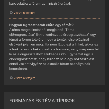
kapcsolatba a fórum adminisztrátorával.
Vissza a tetejére
Hogyan ugraszthatok előre egy témát?
A téma megtekintésénél megjelenő „Téma
előreugrasztása” linkre kattintva „előreugraszthatsz” egy
témát a fórum tetejére, hogy a témák felsorolásánál
elsőként jelenjen meg. Ha nem látod ezt a linket, akkor ez
a funkció nincs bekapcsolva a fórumon, vagy még nem telt
le az előugrasztáshoz szükséges idő. Egy témát úgy is
előreugraszthatsz, hogy küldesz bele egy hozzászólást –
ennél viszont vigyázz az aktuális fórum szabályainak
betartására.
Vissza a tetejére
FORMÁZÁS ÉS TÉMA TÍPUSOK