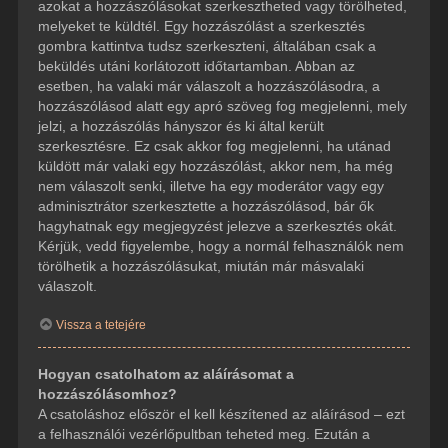
azokat a hozzászólásokat szerkesztheted vagy törölheted,
melyeket te küldtél. Egy hozzászólást a szerkesztés
gombra kattintva tudsz szerkeszteni, általában csak a
beküldés utáni korlátozott időtartamban. Abban az
esetben, ha valaki már válaszolt a hozzászólásodra, a
hozzászólásod alatt egy apró szöveg fog megjelenni, mely
jelzi, a hozzászólás hányszor és ki által került
szerkesztésre. Ez csak akkor fog megjelenni, ha utánad
küldött már valaki egy hozzászólást, akkor nem, ha még
nem válaszolt senki, illetve ha egy moderátor vagy egy
adminisztrátor szerkesztette a hozzászólásod, bár ők
hagyhatnak egy megjegyzést jelezve a szerkesztés okát.
Kérjük, vedd figyelembe, hogy a normál felhasználók nem
törölhetik a hozzászólásukat, miután már másvalaki
válaszolt.
Vissza a tetejére
Hogyan csatolhatom az aláírásomat a
hozzászólásomhoz?
A csatoláshoz először el kell készítened az aláírásod – ezt
a felhasználói vezérlőpultban teheted meg. Ezután a