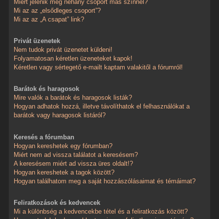
Miért jelenik meg néhány csoport más színnel?
Mi az az „elsődleges csoport”?
Mi az az „A csapat” link?
Privát üzenetek
Nem tudok privát üzenetet küldeni!
Folyamatosan kéretlen üzeneteket kapok!
Kéretlen vagy sértegető e-mailt kaptam valakitől a fórumról!
Barátok és haragosok
Mire valók a barátok és haragosok listák?
Hogyan adhatok hozzá, illetve távolíthatok el felhasználókat a
barátok vagy haragosok listáról?
Keresés a fórumban
Hogyan kereshetek egy fórumban?
Miért nem ad vissza találatot a keresésem?
A keresésem miért ad vissza üres oldalt!?
Hogyan kereshetek a tagok között?
Hogyan találhatom meg a saját hozzászólásaimat és témáimat?
Feliratkozások és kedvencek
Mi a különbség a kedvencekbe tétel és a feliratkozás között?