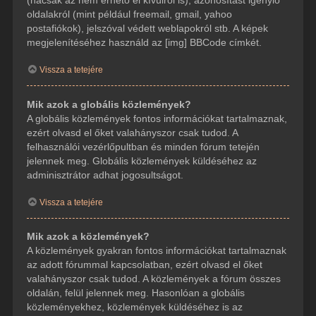
(hacsak az nem érhető el kívülről is), azonosítást igénylő
oldalakról (mint például freemail, gmail, yahoo
postafiókok), jelszóval védett weblapokról stb. A képek
megjelenítéséhez használd az [img] BBCode címkét.
Vissza a tetejére
Mik azok a globális közlemények?
A globális közlemények fontos információkat tartalmaznak,
ezért olvasd el őket valahányszor csak tudod. A
felhasználói vezérlőpultban és minden fórum tetején
jelennek meg. Globális közlemények küldéséhez az
adminisztrátor adhat jogosultságot.
Vissza a tetejére
Mik azok a közlemények?
A közlemények gyakran fontos információkat tartalmaznak
az adott fórummal kapcsolatban, ezért olvasd el őket
valahányszor csak tudod. A közlemények a fórum összes
oldalán, felül jelennek meg. Hasonlóan a globális
közleményekhez, közlemények küldéséhez is az