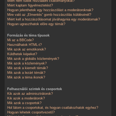
Miért nem tudok hozzáadni csatolmányokat?
Miért kaptam figyelmeztetést?
Hogyan jelenthetek egy hozzászólást a moderátoroknak?
Mire való az „Elmentés” gomb hozzászólás küldésénél?
Miért kell a hozzászólásomat jóváhagynia egy moderátornak?
Hogyan ugraszthatok előre egy témát?
Formázás és téma típusok
Mi az a BBCode?
Használhatok HTML-t?
Mik azok az emotikonok?
Küldhetek képeket?
Mik azok a globális közlemények?
Mik azok a közlemények?
Mik azok a kiemelt témák?
Mik azok a lezárt témák?
Mik azok a téma ikonok?
Felhasználói szintek és csoportok
Kik azok az adminisztrátorok?
Kik azok a moderátorok?
Mik azok a csoportok?
Hol látom a csoportokat, és hogyan csatlakozhatok egyhez?
Hogyan lehetek csoportvezető?