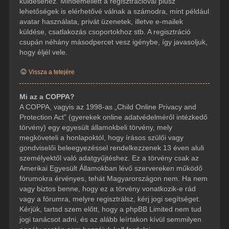
küldéséhez. Mindemellett a regisztrációval plusz
lehetőségek is elérhetővé válnak a számodra, mint például
avatar használata, privát üzenetek, illetve e-mailek
küldése, csatlakozás csoportokhoz stb. A regisztráció
csupán néhány másodpercet vesz igénybe, így javasoljuk,
hogy éljél vele.
Vissza a tetejére
Mi az a COPPA?
A COPPA, vagyis az 1998-as „Child Online Privacy and
Protection Act” (gyerekek online adatvédelméről intézkedő
törvény) egy egyesült államokbeli törvény, mely
megköveteli a honlapoktól, hogy írásos szülői vagy
gondviselői beleegyezéssel rendelkezzenek 13 éven aluli
személyektől való adatgyűjtéshez. Ez a törvény csak az
Amerikai Egyesült Államokban lévő szervereken működő
fórumokra érvényes, tehát Magyarországon nem. Ha nem
vagy biztos benne, hogy ez a törvény vonatkozik-e rád
vagy a fórumra, melyre regisztrálsz, kérj jogi segítséget.
Kérjük, tartsd szem előtt, hogy a phpBB Limited nem tud
jogi tanácsot adni, és az alább leírtakon kívül semmilyen