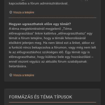
kapcsolatba a fórum adminisztrátorával.
Vissza a tetejére
Hogyan ugraszthatok előre egy témát?
A téma megtekintésénél megjelenő „Téma
előreugrasztása” linkre kattintva „előreugraszthatsz” egy
témát a fórum tetejére, hogy a témák felsorolásánál
elsőként jelenjen meg. Ha nem látod ezt a linket, akkor ez
a funkció nincs bekapcsolva a fórumon, vagy még nem telt
le az előugrasztáshoz szükséges idő. Egy témát úgy is
előreugraszthatsz, hogy küldesz bele egy hozzászólást –
ennél viszont vigyázz az aktuális fórum szabályainak
betartására.
Vissza a tetejére
FORMÁZÁS ÉS TÉMA TÍPUSOK