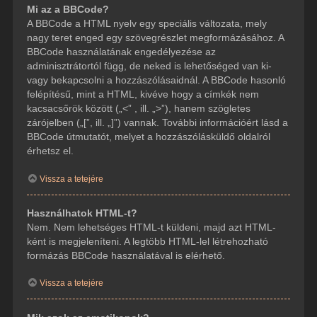
Mi az a BBCode?
A BBCode a HTML nyelv egy speciális változata, mely
nagy teret enged egy szövegrészlet megformázásához. A
BBCode használatának engedélyezése az
adminisztrátortól függ, de neked is lehetőséged van ki-
vagy bekapcsolni a hozzászólásaidnál. A BBCode hasonló
felépítésű, mint a HTML, kivéve hogy a címkék nem
kacsacsőrök között („<” , ill. „>”), hanem szögletes
zárójelben („[”, ill. „]”) vannak. További információért lásd a
BBCode útmutatót, melyet a hozzászólásküldő oldalról
érhetsz el.
Vissza a tetejére
Használhatok HTML-t?
Nem. Nem lehetséges HTML-t küldeni, majd azt HTML-
ként is megjeleníteni. A legtöbb HTML-lel létrehozható
formázás BBCode használatával is elérhető.
Vissza a tetejére