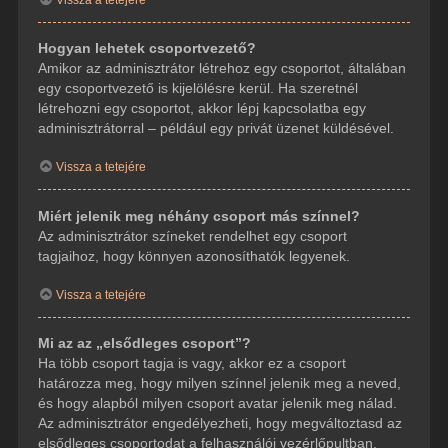
Hogyan lehetek csoportvezető?
Amikor az adminisztrátor létrehoz egy csoportot, általában
egy csoportvezető is kijelölésre kerül. Ha szeretnél
létrehozni egy csoportot, akkor lépj kapcsolatba egy
adminisztrátorral – például egy privát üzenet küldésével.
Vissza a tetejére
Miért jelenik meg néhány csoport más színnel?
Az adminisztrátor színeket rendelhet egy csoport
tagjaihoz, hogy könnyen azonosíthatók legyenek.
Vissza a tetejére
Mi az az „elsődleges csoport”?
Ha több csoport tagja is vagy, akkor ez a csoport
határozza meg, hogy milyen színnel jelenik meg a neved,
és hogy alapból milyen csoport avatar jelenik meg nálad.
Az adminisztrátor engedélyezheti, hogy megváltoztasd az
elsődleges csoportodat a felhasználói vezérlőpultban.