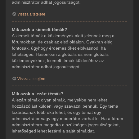
adminisztrátor adhat jogosultságot.
Vissza a tetejére
Mik azok a kiemelt témák?
A kiemelt témák a közlemények alatt jelennek meg a
fórumokban, de csak az első oldalon. Gyakran elég
fontosak, úgyhogy érdemes őket elolvasnod, ha
lehetséges. Hasonlóan a globális és nem globális
közleményekhez, kiemelt témák küldéséhez az
adminisztrátor adhat jogosultságot.
Vissza a tetejére
Mik azok a lezárt témák?
A lezárt témák olyan témák, melyekbe nem lehet
hozzászólást küldeni vagy szavazni bennük. Egy téma
lezárásának több oka lehet, és egy témát egy
adminisztrátor vagy egy moderátor zárhat le. Ha a fórum
adminisztrátora megadta a szükséges jogosultságokat,
lehetőséged lehet lezárni a saját témáidat.