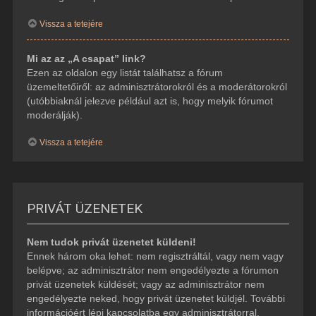
Vissza a tetejére
Mi az az „A csapat” link?
Ezen az oldalon egy listát találhatsz a fórum
üzemeltetőiről: az adminisztrátorokról és a moderátorokról
(utóbbiaknál jelezve például azt is, hogy melyik fórumot
moderálják).
Vissza a tetejére
PRIVÁT ÜZENETEK
Nem tudok privát üzenetet küldeni!
Ennek három oka lehet: nem regisztráltál, vagy nem vagy
belépve; az adminisztrátor nem engedélyezte a fórumon
privát üzenetek küldését; vagy az adminisztrátor nem
engedélyezte neked, hogy privát üzenetet küldjél. További
információért lépj kapcsolatba egy adminisztrátorral.