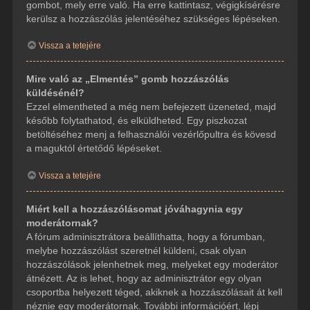
gombot, mely erre való. Ha erre kattintasz, végigkísérésre
kerülsz a hozzászólás jelentéséhez szükséges lépéseken.
Vissza a tetejére
Mire való az „Elmentés” gomb hozzászólás
küldésénél?
Ezzel elmentheted a még nem befejezett üzeneted, majd
később folytathatod, és elküldheted. Egy piszkozat
betöltéséhez menj a felhasználói vezérlőpultra és kövesd
a maguktól értetődő lépéseket.
Vissza a tetejére
Miért kell a hozzászólásomat jóváhagynia egy
moderátornak?
A fórum adminisztrátora beállíthatta, hogy a fórumban,
melybe hozzászólást szeretnél küldeni, csak olyan
hozzászólások jelenhetnek meg, melyeket egy moderátor
átnézett. Az is lehet, hogy az adminisztrátor egy olyan
csoportba helyezett téged, akiknek a hozzászólásait át kell
néznie egy moderátornak. További információért, lépj