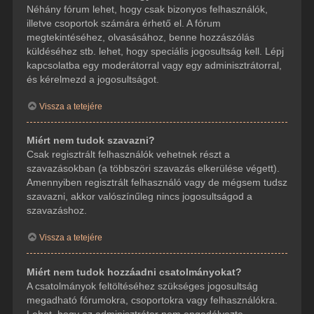
Néhány fórum lehet, hogy csak bizonyos felhasználók,
illetve csoportok számára érhető el. A fórum
megtekintéséhez, olvasásához, benne hozzászólás
küldéséhez stb. lehet, hogy speciális jogosultság kell. Lépj
kapcsolatba egy moderátorral vagy egy adminisztrátorral,
és kérelmezd a jogosultságot.
Vissza a tetejére
Miért nem tudok szavazni?
Csak regisztrált felhasználók vehetnek részt a
szavazásokban (a többszöri szavazás elkerülése végett).
Amennyiben regisztrált felhasználó vagy de mégsem tudsz
szavazni, akkor valószínűleg nincs jogosultságod a
szavazáshoz.
Vissza a tetejére
Miért nem tudok hozzáadni csatolmányokat?
A csatolmányok feltöltéséhez szükséges jogosultság
megadható fórumokra, csoportokra vagy felhasználókra.
Lehet, hogy az adminisztrátor nem engedélyezte