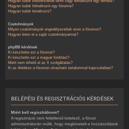
Hogyan tudok kedvencekbe tenni vagy feliratkozni egy témára?
Hogyan tudok feliratkozni egy fórumra?
Hogyan tudok leiratkozni?
Csatolmányok
Milyen csatolmányok engedélyezettek ezen a fórumon?
Hogyan érem el a saját csatolmányaimat?
phpBB kérdések
Ki készítette ezt a fórumot?
Ki készítette ezt a magyar fordítást?
Miért nem érhető el az X szolgáltatás?
Ki az illetékes a fórumon olvasható tartalommal kapcsolatban?
BELÉPÉSI ÉS REGISZTRÁCIÓS KÉRDÉSEK
Miért kell regisztrálnom?
A regisztráció nem feltétlenül kötelező, a fórum
adminisztrátorán múlik, hogy megköveteli-e hozzászólások