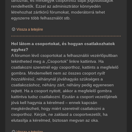
tartozhat, és mindegyik csoporthoz saját jogosultságok
rendelhetők. Ezzel az adminisztrátor könnyedén
létrehozhat zártkörű fórumokat, moderátorrá tehet
egyszerre több felhasználót stb.
Vissza a tetejére
Hol látom a csoportokat, és hogyan csatlakozhatok
egyhez?
A fórumon lévő csoportokat a felhasználói vezérlőpultban
tekintheted meg a „Csoportok” linkre kattintva. Ha
csatlakozni szeretnél egy csoporthoz, kattints a megfelelő
gombra. Mindemellett nem az összes csoport
nyílt
hozzáférésű
, néhánynál jóváhagyás szükséges a
csatlakozáshoz, néhány zárt, néhány pedig egyenesen
rejtett. Ha a csoport nyitott, akkor a megfelelő gombra
kattintva tudsz csatlakozni. Ezután a csoport vezetőjének
jóvá kell hagynia a kérelmed – ennek kapcsán
megkérdezheti, hogy miért szeretnél csatlakozni a
csoporthoz. Kérjük, ne zaklasd a csoportvezetőt, ha
elutasítja a kérelmed, biztosan megvan az oka.
Vissza a tetejére