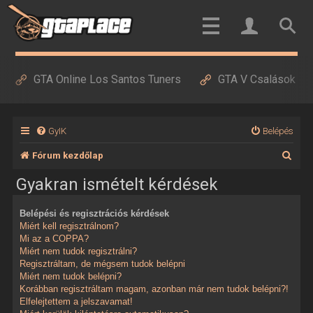
GTA Online Los Santos Tuners
GTA V Csalások
GyIK
Belépés
K
Fórum kezdőlap
e
Gyakran ismételt kérdések
r
Belépési és regisztrációs kérdések
e
Miért kell regisztrálnom?
s
Mi az a COPPA?
Miért nem tudok regisztrálni?
é
Regisztráltam, de mégsem tudok belépni
Miért nem tudok belépni?
s
Korábban regisztráltam magam, azonban már nem tudok belépni?!
Elfelejtettem a jelszavamat!