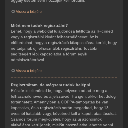
aggály esetén sem hozzájuk kell fordulni.
Vissza a tetejére
Miért nem tudok regisztrálni?
Lehet, hogy a weboldal tulajdonosa letiltotta az IP-címed
vagy a regisztrálni kívánt felhasználónevet. Az is
előfordulhat, hogy a regisztráció kikapcsolásra került, hogy
ne tudjanak új felhasználók regisztrálni. További
segítségért lépj kapcsolatba a fórum egyik
adminisztrátorával.
Vissza a tetejére
Regisztráltam, de mégsem tudok belépni
Először is ellenőrizd le, hogy helyesen adtad-e meg a
felhasználóneved és a jelszavad. Ha igen, akkor két dolog
történhetett. Amennyiben a COPPA-támogatás be van
kapcsolva, és a regisztráció során megadtad, hogy 13
évesnél fiatalabb vagy, követned kell a kapott utasításokat.
Számos fórum megköveteli, hogy az új azonosítók
aktiválásra kerüljenek, mielőtt használatba lehetne venni