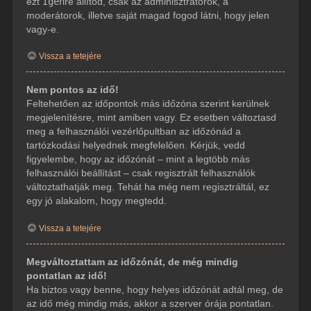
ezt
Igen
re állítod, csak az adminisztrátorok, a
moderátorok, illetve saját magad fogod látni, hogy jelen
vagy-e.
Vissza a tetejére
Nem pontos az idő!
Feltehetően az időpontok más időzóna szerint kerülnek
megjelenítésre, mint amiben vagy. Ez esetben változtasd
meg a felhasználói vezérlőpultban az időzónád a
tartózkodási helyednek megfelelően. Kérjük, vedd
figyelembe, hogy az időzónát – mint a legtöbb más
felhasználói beállítást – csak regisztrált felhasználók
változtathatják meg. Tehát ha még nem regisztráltál, ez
egy jó alakalom, hogy megtedd.
Vissza a tetejére
Megváltoztattam az időzónát, de még mindig
pontatlan az idő!
Ha biztos vagy benne, hogy helyes időzónát adtál meg, de
az idő még mindig más, akkor a szerver órája pontatlan.