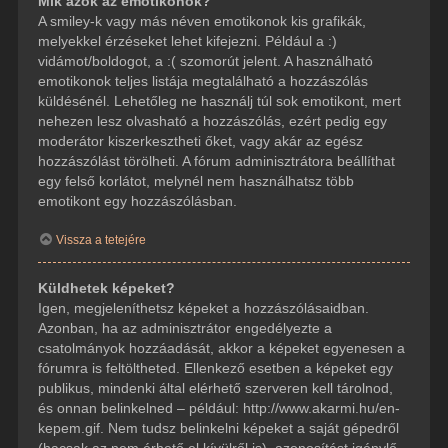
Mik azok az emotikonok?
A smiley-k vagy más néven emotikonok kis grafikák,
melyekkel érzéseket lehet kifejezni. Például a :)
vidámot/boldogot, a :( szomorút jelent. A használható
emotikonok teljes listája megtalálható a hozzászólás
küldésénél. Lehetőleg ne használj túl sok emotikont, mert
nehezen lesz olvasható a hozzászólás, ezért pedig egy
moderátor kiszerkesztheti őket, vagy akár az egész
hozzászólást törölheti. A fórum adminisztrátora beállíthat
egy felső korlátot, melynél nem használhatsz több
emotikont egy hozzászólásban.
Vissza a tetejére
Küldhetek képeket?
Igen, megjeleníthetsz képeket a hozzászólásaidban.
Azonban, ha az adminisztrátor engedélyezte a
csatolmányok hozzáadását, akkor a képeket egyenesen a
fórumra is feltöltheted. Ellenkező esetben a képeket egy
publikus, mindenki által elérhető szerveren kell tárolnod,
és onnan belinkelned – például: http://www.akarmi.hu/en-
kepem.gif. Nem tudsz belinkelni képeket a saját gépedről