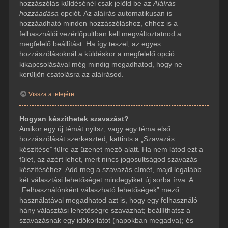
hozzászólás küldésénél csak jelöld be az
Aláírás
hozzáadása
opciót. Az aláírás automatikusan is
hozzáadható minden hozzászóláshoz, ehhez is a
felhasználói vezérlőpultban kell megváltoztatnod a
megfelelő beállítást. Ha így teszel, az egyes
hozzászólásoknál a küldéskor a megfelelő opció
kikapcsolásával még mindig megadhatod, hogy ne
kerüljön csatolásra az aláírásod.
Vissza a tetejére
Hogyan készíthetek szavazást?
Amikor egy új témát nyitsz, vagy egy téma első
hozzászólását szerkeszted, kattints a „Szavazás
készítése” fülre az üzenet mező alatt. Ha nem látod ezt a
fület, az azért lehet, mert nincs jogosultságod szavazás
készítéséhez. Add meg a szavazás címét, majd legalább
két választási lehetőséget mindegyiket új sorba írva. A
„Felhasználónként válaszható lehetőségek” mező
használatával megadhatod azt is, hogy egy felhasználó
hány választási lehetőségre szavazhat; beállíthatsz a
szavazásnak egy időkorlátot (napokban megadva); és