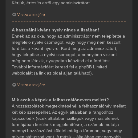
Kérjük, értesíts erről egy adminisztrátort.
Vissza a tetejére
A használni kívánt nyelv nincs a listában!
Ennek az az oka, hogy az adminisztrátor nem telepítette a
megfelelő nyelvi csomagot, vagy hogy még nem készült
fordítás a kívánt nyelvre. Kérd meg az adminisztrátort,
hogy telepítse a nyelvi csomagot, amennyiben viszont
még nem létezik, nyugodtan készítsd el a fordítást.
További információért keresd fel a phpBB Limited
weboldalát (a link az oldal alján található).
Vissza a tetejére
Mik azok a képek a felhasználónevem mellett?
A hozzászólások megtekintésénél a felhasználónév mellett
két kép szerepelhet. Az egyik általában a rangodhoz
kapcsolódik (ezek általában csillagok vagy más elemek
formájában kerülnek megjelenítésre, a számuk mutatja
mennyi hozzászólást küldtél eddig a fórumon, vagy hogy
milyen státuszod van). A másik – általában egy nagyobb