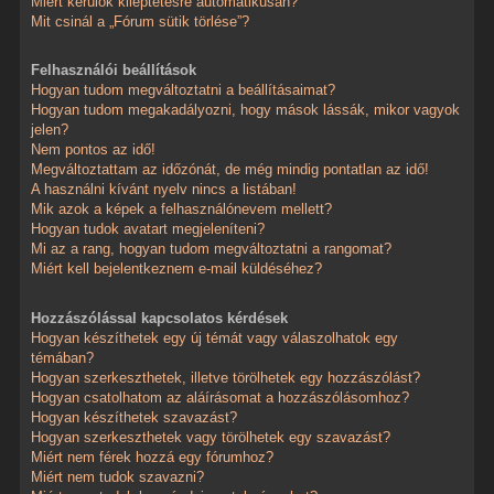
Miért kerülök kiléptetésre automatikusan?
Mit csinál a „Fórum sütik törlése”?
Felhasználói beállítások
Hogyan tudom megváltoztatni a beállításaimat?
Hogyan tudom megakadályozni, hogy mások lássák, mikor vagyok
jelen?
Nem pontos az idő!
Megváltoztattam az időzónát, de még mindig pontatlan az idő!
A használni kívánt nyelv nincs a listában!
Mik azok a képek a felhasználónevem mellett?
Hogyan tudok avatart megjeleníteni?
Mi az a rang, hogyan tudom megváltoztatni a rangomat?
Miért kell bejelentkeznem e-mail küldéséhez?
Hozzászólással kapcsolatos kérdések
Hogyan készíthetek egy új témát vagy válaszolhatok egy
témában?
Hogyan szerkeszthetek, illetve törölhetek egy hozzászólást?
Hogyan csatolhatom az aláírásomat a hozzászólásomhoz?
Hogyan készíthetek szavazást?
Hogyan szerkeszthetek vagy törölhetek egy szavazást?
Miért nem férek hozzá egy fórumhoz?
Miért nem tudok szavazni?