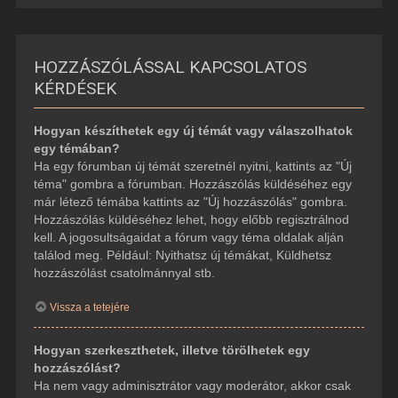
HOZZÁSZÓLÁSSAL KAPCSOLATOS
KÉRDÉSEK
Hogyan készíthetek egy új témát vagy válaszolhatok
egy témában?
Ha egy fórumban új témát szeretnél nyitni, kattints az "Új
téma" gombra a fórumban. Hozzászólás küldéséhez egy
már létező témába kattints az "Új hozzászólás" gombra.
Hozzászólás küldéséhez lehet, hogy előbb regisztrálnod
kell. A jogosultságaidat a fórum vagy téma oldalak alján
találod meg. Például: Nyithatsz új témákat, Küldhetsz
hozzászólást csatolmánnyal stb.
Vissza a tetejére
Hogyan szerkeszthetek, illetve törölhetek egy
hozzászólást?
Ha nem vagy adminisztrátor vagy moderátor, akkor csak