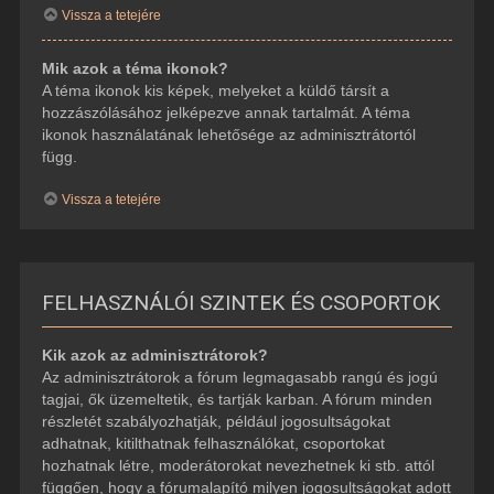
Vissza a tetejére
Mik azok a téma ikonok?
A téma ikonok kis képek, melyeket a küldő társít a
hozzászólásához jelképezve annak tartalmát. A téma
ikonok használatának lehetősége az adminisztrátortól
függ.
Vissza a tetejére
FELHASZNÁLÓI SZINTEK ÉS CSOPORTOK
Kik azok az adminisztrátorok?
Az adminisztrátorok a fórum legmagasabb rangú és jogú
tagjai, ők üzemeltetik, és tartják karban. A fórum minden
részletét szabályozhatják, például jogosultságokat
adhatnak, kitilthatnak felhasználókat, csoportokat
hozhatnak létre, moderátorokat nevezhetnek ki stb. attól
függően, hogy a fórumalapító milyen jogosultságokat adott