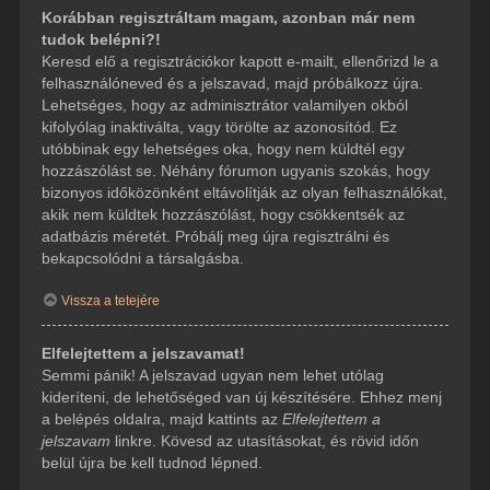
Korábban regisztráltam magam, azonban már nem
tudok belépni?!
Keresd elő a regisztrációkor kapott e-mailt, ellenőrizd le a
felhasználóneved és a jelszavad, majd próbálkozz újra.
Lehetséges, hogy az adminisztrátor valamilyen okból
kifolyólag inaktiválta, vagy törölte az azonosítód. Ez
utóbbinak egy lehetséges oka, hogy nem küldtél egy
hozzászólást se. Néhány fórumon ugyanis szokás, hogy
bizonyos időközönként eltávolítják az olyan felhasználókat,
akik nem küldtek hozzászólást, hogy csökkentsék az
adatbázis méretét. Próbálj meg újra regisztrálni és
bekapcsolódni a társalgásba.
Vissza a tetejére
Elfelejtettem a jelszavamat!
Semmi pánik! A jelszavad ugyan nem lehet utólag
kideríteni, de lehetőséged van új készítésére. Ehhez menj
a belépés oldalra, majd kattints az
Elfelejtettem a
jelszavam
linkre. Kövesd az utasításokat, és rövid időn
belül újra be kell tudnod lépned.