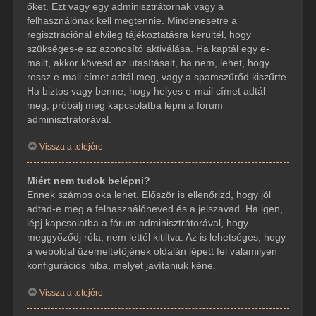
őket. Ezt vagy egy adminisztrátornak vagy a
felhasználónak kell megtennie. Mindenesetre a
regisztrációnál elvileg tájékoztatásra kerültél, hogy
szükséges-e az azonosító aktiválása. Ha kaptál egy e-
mailt, akkor kövesd az utasításait, ha nem, lehet, hogy
rossz e-mail címet adtál meg, vagy a spamszűrőd kiszűrte.
Ha biztos vagy benne, hogy helyes e-mail címet adtál
meg, próbálj meg kapcsolatba lépni a fórum
adminisztrátorával.
Vissza a tetejére
Miért nem tudok belépni?
Ennek számos oka lehet. Először is ellenőrizd, hogy jól
adtad-e meg a felhasználóneved és a jelszavad. Ha igen,
lépj kapcsolatba a fórum adminisztrátorával, hogy
meggyőződj róla, nem lettél kitiltva. Az is lehetséges, hogy
a weboldal üzemeltetőjének oldalán lépett fel valamilyen
konfigurációs hiba, melyet javítaniuk kéne.
Vissza a tetejére