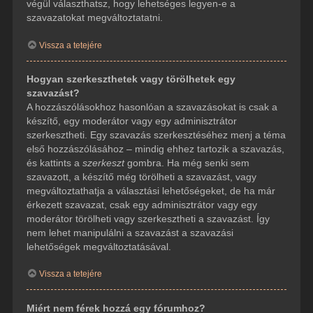
végül választhatsz, hogy lehetséges legyen-e a
szavazatokat megváltoztatatni.
Vissza a tetejére
Hogyan szerkeszthetek vagy törölhetek egy
szavazást?
A hozzászólásokhoz hasonlóan a szavazásokat is csak a
készítő, egy moderátor vagy egy adminisztrátor
szerkesztheti. Egy szavazás szerkesztéséhez menj a téma
első hozzászólásához – mindig ehhez tartozik a szavazás,
és kattints a
szerkeszt
gombra. Ha még senki sem
szavazott, a készítő még törölheti a szavazást, vagy
megváltoztathatja a választási lehetőségeket, de ha már
érkezett szavazat, csak egy adminisztrátor vagy egy
moderátor törölheti vagy szerkesztheti a szavazást. Így
nem lehet manipulálni a szavazást a szavazási
lehetőségek megváltoztatásával.
Vissza a tetejére
Miért nem férek hozzá egy fórumhoz?