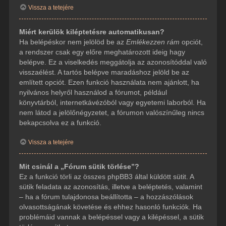
Vissza a tetejére
Miért kerülök kiléptetésre automatikusan?
Ha belépéskor nem jelölöd be az
Emlékezzen rám
opciót,
a rendszer csak egy előre meghatározott ideig hagy
belépve. Ez a viselkedés meggátolja az azonosítóddal való
visszaélést. A tartós belépve maradáshoz jelöld be az
említett opciót. Ezen funkció használata nem ajánlott, ha
nyilvános helyről használod a fórumot, például
könyvtárból, internetkávézóból vagy egyetemi laborból. Ha
nem látod a jelölőnégyzetet, a fórumon valószínűleg nincs
bekapcsolva ez a funkció.
Vissza a tetejére
Mit csinál a „Fórum sütik törlése”?
Ez a funkció törli az összes phpBB3 által küldött sütit. A
sütik feladata az azonosítás, illetve a beléptetés, valamint
– ha a fórum tulajdonosa beállította – a hozzászólások
olvasottságának követése és ehhez hasonló funkciók. Ha
problémáid vannak a belépéssel vagy a kilépéssel, a sütik