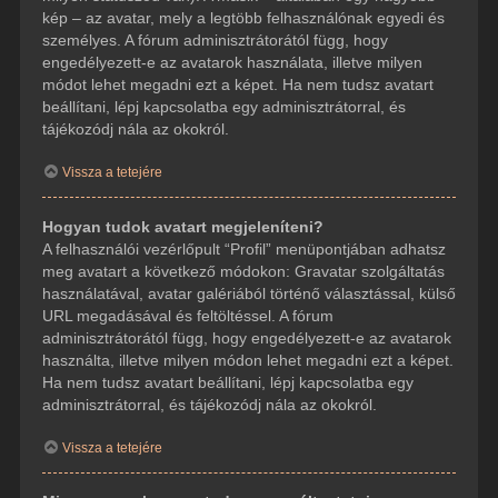
kép – az avatar, mely a legtöbb felhasználónak egyedi és
személyes. A fórum adminisztrátorától függ, hogy
engedélyezett-e az avatarok használata, illetve milyen
módot lehet megadni ezt a képet. Ha nem tudsz avatart
beállítani, lépj kapcsolatba egy adminisztrátorral, és
tájékozódj nála az okokról.
Vissza a tetejére
Hogyan tudok avatart megjeleníteni?
A felhasználói vezérlőpult “Profil” menüpontjában adhatsz
meg avatart a következő módokon: Gravatar szolgáltatás
használatával, avatar galériából történő választással, külső
URL megadásával és feltöltéssel. A fórum
adminisztrátorától függ, hogy engedélyezett-e az avatarok
használta, illetve milyen módon lehet megadni ezt a képet.
Ha nem tudsz avatart beállítani, lépj kapcsolatba egy
adminisztrátorral, és tájékozódj nála az okokról.
Vissza a tetejére