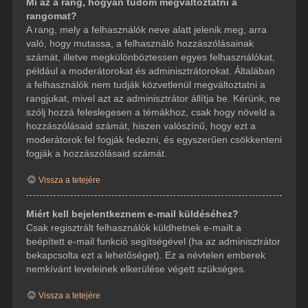
Mi az a rang, hogyan tudom megváltoztatni a
rangomat?
A rang, mely a felhasználók neve alatt jelenik meg, arra
való, hogy mutassa, a felhasználó hozzászólásainak
számát, illetve megkülönböztessen egyes felhasználókat,
például a moderátorokat és adminisztrátorokat. Általában
a felhasználók nem tudják közvetlenül megváltoztatni a
rangjukat, mivel azt az adminisztrátor állítja be. Kérünk, ne
szólj hozzá feleslegesen a témákhoz, csak hogy növeld a
hozzászólásaid számát, hiszen valószínű, hogy ezt a
moderátorok fel fogják fedezni, és egyszerűen csökkenteni
fogják a hozzászólásaid számát.
Vissza a tetejére
Miért kell bejelentkeznem e-mail küldéséhez?
Csak regisztrált felhasználók küldhetnek e-mailt a
beépített e-mail funkció segítségével (ha az adminisztrátor
bekapcsolta ezt a lehetőséget). Ez a névtelen emberek
nemkívánt leveleinek elkerülése végett szükséges.
Vissza a tetejére