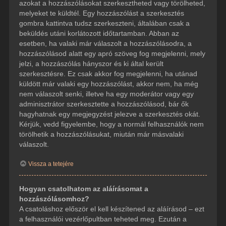
azokat a hozzászólásokat szerkesztheted vagy törölheted,
melyeket te küldtél. Egy hozzászólást a szerkesztés
gombra kattintva tudsz szerkeszteni, általában csak a
beküldés utáni korlátozott időtartamban. Abban az
esetben, ha valaki már válaszolt a hozzászólásodra, a
hozzászólásod alatt egy apró szöveg fog megjelenni, mely
jelzi, a hozzászólás hányszor és ki által került
szerkesztésre. Ez csak akkor fog megjelenni, ha utánad
küldött már valaki egy hozzászólást, akkor nem, ha még
nem válaszolt senki, illetve ha egy moderátor vagy egy
adminisztrátor szerkesztette a hozzászólásod, bár ők
hagyhatnak egy megjegyzést jelezve a szerkesztés okát.
Kérjük, vedd figyelembe, hogy a normál felhasználók nem
törölhetik a hozzászólásukat, miután már másvalaki
válaszolt.
Vissza a tetejére
Hogyan csatolhatom az aláírásomat a
hozzászólásomhoz?
A csatoláshoz először el kell készítened az aláírásod – ezt
a felhasználói vezérlőpultban teheted meg. Ezután a