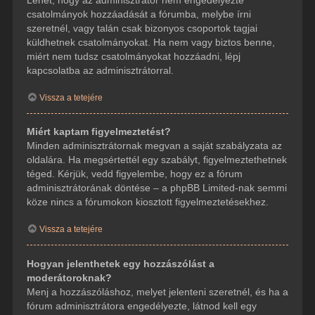
csatolmányok hozzáadását a fórumba, melybe írni
szeretnél, vagy talán csak bizonyos csoportok tagjai
küldhetnek csatolmányokat. Ha nem vagy biztos benne,
miért nem tudsz csatolmányokat hozzáadni, lépj
kapcsolatba az adminisztrátorral.
Vissza a tetejére
Miért kaptam figyelmeztetést?
Minden adminisztrátornak megvan a saját szabályzata az
oldalára. Ha megsértettél egy szabályt, figyelmeztethetnek
téged. Kérjük, vedd figyelembe, hogy ez a fórum
adminisztrátorának döntése – a phpBB Limited-nak semmi
köze nincs a fórumokon kiosztott figyelmeztetésekhez.
Vissza a tetejére
Hogyan jelenthetek egy hozzászólást a
moderátoroknak?
Menj a hozzászóláshoz, melyet jelenteni szeretnél, és ha a
fórum adminisztrátora engedélyezte, látnod kell egy