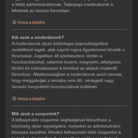
a többi adminisztrátornak. Teljesjogú moderátorok is
lehetnek az összes fórumban.
Vissza a tetejére
Kik azok a moderátorok?
A moderátorok olyan különleges jogosultságokkal
rendelkező tagok, akik napról napra figyelemmel követik a
fórumokat. Jogukban áll szerkeszteni, törölni a
hozzászólásokat, valamint lezárni, megnyitni, áthelyezni,
törölni és szétválasztani a témákat az általuk moderált
fórumban. Általánosságban a moderátorok azért vannak,
hogy meggátolják a témába nem illő, sértegető vagy
támadó hangvételű hozzászólások küldését.
Vissza a tetejére
Mik azok a csoportok?
A felhasználói csoportok segítségével felosztható a
közösség olyan egységekre, melyeket az adminisztrátor
könnyen kezelhet. Minden felhasználó több csoportba is