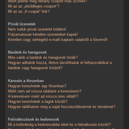
Miért jelenik meg néhány csoport más színnel?
Mi az az „elsődleges csoport”?
Mi az az „A csapat” link?
Privát üzenetek
Nem tudok privát üzenetet küldeni!
Folyamatosan kéretlen üzeneteket kapok!
Kéretlen vagy sértegető e-mailt kaptam valakitől a fórumról!
Barátok és haragosok
Mire valók a barátok és haragosok listák?
Hogyan adhatok hozzá, illetve távolíthatok el felhasználókat a
barátok vagy haragosok listáról?
Keresés a fórumban
Hogyan kereshetek egy fórumban?
Miért nem ad vissza találatot a keresésem?
A keresésem miért ad vissza üres oldalt!?
Hogyan kereshetek a tagok között?
Hogyan találhatom meg a saját hozzászólásaimat és témáimat?
Feliratkozások és kedvencek
Mi a különbség a kedvencekbe tétel és a feliratkozás között?