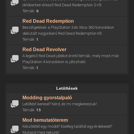
októberben érkező Red Dead Redemption 2-ről.
Témák:
6
Red Dead Redemption
Beszélgetések a PlayStation 3 és Xbox 360 konzolokon
debütált nagysikerű Red Dead Redemption-től.
Témák:
1
Red Dead Revolver
A legelső Red Dead játékot érintő témák, mely most már
PlayStation 4 konzolokon is játszható.
Témák:
1
Letöltések
Modding gyorstalpaló
Letöltést keresel? Kérd, és mi megkeressük!
Témák:
15
Mod bemutatóterem
Készítettél egy modot? Esetleg találtál egy érdekeset?
Mutasd meg nekünk!