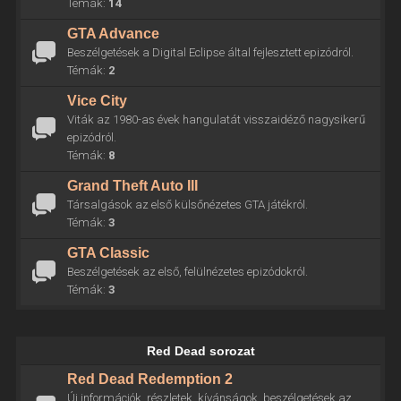
Témák:
14
GTA Advance
Beszélgetések a Digital Eclipse által fejlesztett epizódról.
Témák:
2
Vice City
Viták az 1980-as évek hangulatát visszaidéző nagysikerű
epizódról.
Témák:
8
Grand Theft Auto III
Társalgások az első külsőnézetes GTA játékról.
Témák:
3
GTA Classic
Beszélgetések az első, felülnézetes epizódokról.
Témák:
3
Red Dead sorozat
Red Dead Redemption 2
Új információk, részletek, kívánságok, beszélgetések az