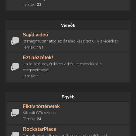
Témák:
22
Videók
Saját videó
Itt megmutathatod az általad készített GTA-s videókat.
Témák:
181
Ezt nézzétek!
Ha találtál egy érdekes videót, itt másokkal is
megoszthatod!
Témák:
1
Egyéb
Fiktív történetek
Kitalált GTA sztorik.
Témák:
24
RockstarPlace
Társalgások a Rockstar Games egyéb játékairól.