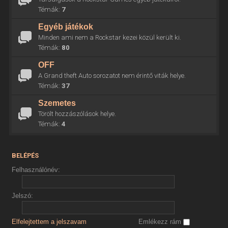
Témák:
7
Egyéb játékok
Minden ami nem a Rockstar kezei közül került ki.
Témák:
80
OFF
A Grand theft Auto sorozatot nem érintő viták helye.
Témák:
37
Szemetes
Törölt hozzászólások helye.
Témák:
4
BELÉPÉS
Felhasználónév:
Jelszó:
Elfelejtettem a jelszavam
Emlékezz rám