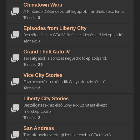
Chinatown Wars
A Nintendo DS-en debütált legújabb handheld rész témái.
Témák:
3
Episodes from Liberty City
Beszélgetések a GTA IV történetét kiegészítő két epizódról.
Témák:
7
Grand Theft Auto IV
Társalgások a sorozat negyedik fő epizódjáról.
Témák:
29
Vice City Stories
Eszmecserék a második Sony exkluzív részről.
Témák:
2
Liberty City Stories
Beszélgetések az első Sony exkluzivitást élvező
mellékepizódról.
Témák:
2
San Andreas
Társalgások az eddigi legsikeresebb GTA részről.