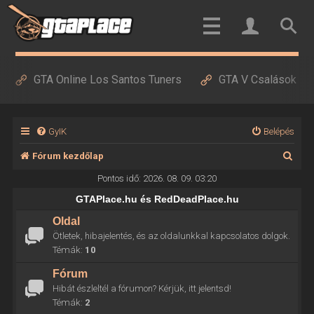
GTA Online Los Santos Tuners
GTA V Csalások
GyIK
Belépés
K
Fórum kezdőlap
e
Pontos idő: 2026. 08. 09. 03:20
r
GTAPlace.hu és RedDeadPlace.hu
e
Oldal
Ötletek, hibajelentés, és az oldalunkkal kapcsolatos dolgok.
s
Témák:
10
é
Fórum
s
Hibát észleltél a fórumon? Kérjük, itt jelentsd!
Témák:
2