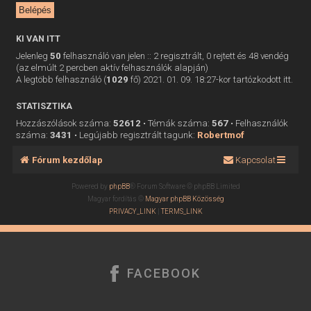
KI VAN ITT
Jelenleg
50
felhasználó van jelen :: 2 regisztrált, 0 rejtett és 48 vendég
(az elmúlt 2 percben aktív felhasználók alapján)
A legtöbb felhasználó (
1029
fő) 2021. 01. 09. 18:27-kor tartózkodott itt.
STATISZTIKA
Hozzászólások száma:
52612
• Témák száma:
567
• Felhasználók
száma:
3431
• Legújabb regisztrált tagunk:
Robertmof
Fórum kezdőlap
Kapcsolat
Powered by
phpBB
® Forum Software © phpBB Limited
Magyar fordítás ©
Magyar phpBB Közösség
PRIVACY_LINK
|
TERMS_LINK
FACEBOOK