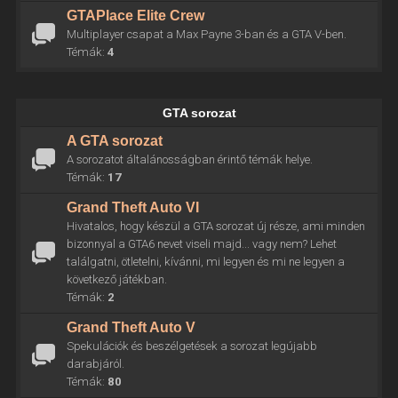
GTAPlace Elite Crew
Multiplayer csapat a Max Payne 3-ban és a GTA V-ben.
Témák:
4
GTA sorozat
A GTA sorozat
A sorozatot általánosságban érintő témák helye.
Témák:
17
Grand Theft Auto VI
Hivatalos, hogy készül a GTA sorozat új része, ami minden
bizonnyal a GTA6 nevet viseli majd... vagy nem? Lehet
találgatni, ötletelni, kívánni, mi legyen és mi ne legyen a
következő játékban.
Témák:
2
Grand Theft Auto V
Spekulációk és beszélgetések a sorozat legújabb
darabjáról.
Témák:
80