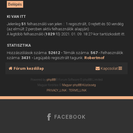
KI VAN ITT
Jelenleg
51
felhasználó van jelen :: 1 regisztrált, 0 rejtett és 50 vendég
(az elmúlt 2 percben aktív felhasználók alapján)
A legtöbb felhasználó (
1029
fő) 2021. 01. 09. 18:27-kor tartózkodott itt.
STATISZTIKA
Hozzászólások száma:
52612
• Témák száma:
567
• Felhasználók
száma:
3431
• Legújabb regisztrált tagunk:
Robertmof
Fórum kezdőlap
Kapcsolat
Powered by
phpBB
® Forum Software © phpBB Limited
Magyar fordítás ©
Magyar phpBB Közösség
PRIVACY_LINK
|
TERMS_LINK
FACEBOOK