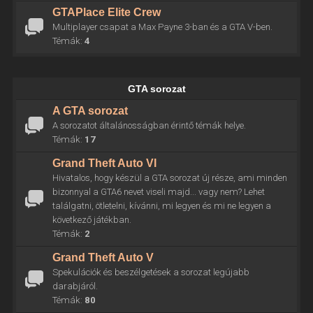
GTAPlace Elite Crew
Multiplayer csapat a Max Payne 3-ban és a GTA V-ben.
Témák:
4
GTA sorozat
A GTA sorozat
A sorozatot általánosságban érintő témák helye.
Témák:
17
Grand Theft Auto VI
Hivatalos, hogy készül a GTA sorozat új része, ami minden
bizonnyal a GTA6 nevet viseli majd... vagy nem? Lehet
találgatni, ötletelni, kívánni, mi legyen és mi ne legyen a
következő játékban.
Témák:
2
Grand Theft Auto V
Spekulációk és beszélgetések a sorozat legújabb
darabjáról.
Témák:
80