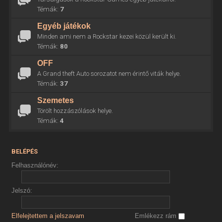
Témák:
7
Egyéb játékok
Minden ami nem a Rockstar kezei közül került ki.
Témák:
80
OFF
A Grand theft Auto sorozatot nem érintő viták helye.
Témák:
37
Szemetes
Törölt hozzászólások helye.
Témák:
4
BELÉPÉS
Felhasználónév:
Jelszó:
Elfelejtettem a jelszavam
Emlékezz rám