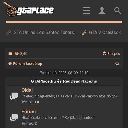
GTA Online Los Santos Tuners
GTA V Csalások
GyIK
Belépés
K
Fórum kezdőlap
e
Pontos idő: 2026. 08. 09. 12:10
r
GTAPlace.hu és RedDeadPlace.hu
e
Oldal
Ötletek, hibajelentés, és az oldalunkkal kapcsolatos dolgok.
s
Témák:
10
é
Fórum
s
Hibát észleltél a fórumon? Kérjük, itt jelentsd!
Témák:
2