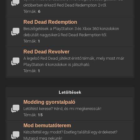
októberben érkező Red Dead Redemption 2-ről.
Témák:
6
Red Dead Redemption
Beszélgetések a PlayStation 3 és Xbox 360 konzolokon
debütált nagysikerű Red Dead Redemption-től.
Témák:
1
Red Dead Revolver
A legelső Red Dead játékot érintő témák, mely most már
PlayStation 4 konzolokon is játszható.
Témák:
1
Letöltések
Modding gyorstalpaló
Letöltést keresel? Kérd, és mi megkeressük!
Témák:
15
Mod bemutatóterem
Készítettél egy modot? Esetleg találtál egy érdekeset?
Mutasd meg nekünk!