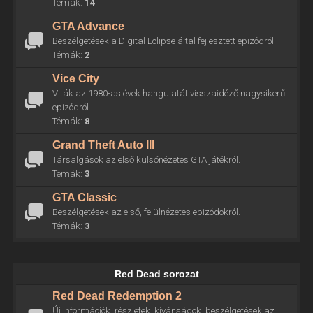
Témák:
14
GTA Advance
Beszélgetések a Digital Eclipse által fejlesztett epizódról.
Témák:
2
Vice City
Viták az 1980-as évek hangulatát visszaidéző nagysikerű
epizódról.
Témák:
8
Grand Theft Auto III
Társalgások az első külsőnézetes GTA játékról.
Témák:
3
GTA Classic
Beszélgetések az első, felülnézetes epizódokról.
Témák:
3
Red Dead sorozat
Red Dead Redemption 2
Új információk, részletek, kívánságok, beszélgetések az