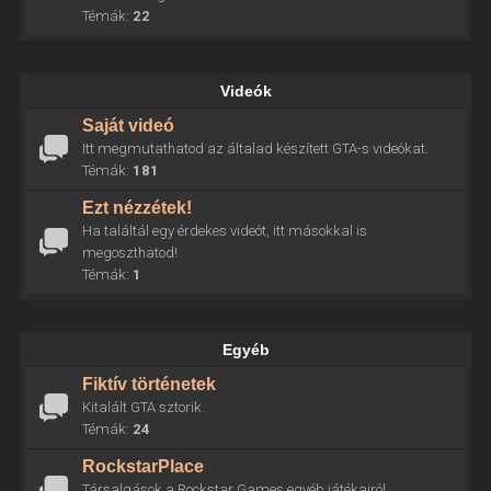
Témák:
22
Videók
Saját videó
Itt megmutathatod az általad készített GTA-s videókat.
Témák:
181
Ezt nézzétek!
Ha találtál egy érdekes videót, itt másokkal is
megoszthatod!
Témák:
1
Egyéb
Fiktív történetek
Kitalált GTA sztorik.
Témák:
24
RockstarPlace
Társalgások a Rockstar Games egyéb játékairól.