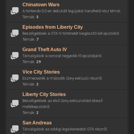
Chinatown Wars
A Nintendo DS-en debütált legújabb handheld rész témái.
Témák:
3
Episodes from Liberty City
Beszélgetések a GTA IV történetét kiegészítő két epizódról.
Témák:
7
Grand Theft Auto IV
Társalgások a sorozat negyedik fő epizódjáról.
Témák:
29
Vice City Stories
Eszmecserék a második Sony exkluzív részről.
Témák:
2
Liberty City Stories
Beszélgetések az első Sony exkluzivitást élvező
mellékepizódról.
Témák:
2
San Andreas
Társalgások az eddigi legsikeresebb GTA részről.