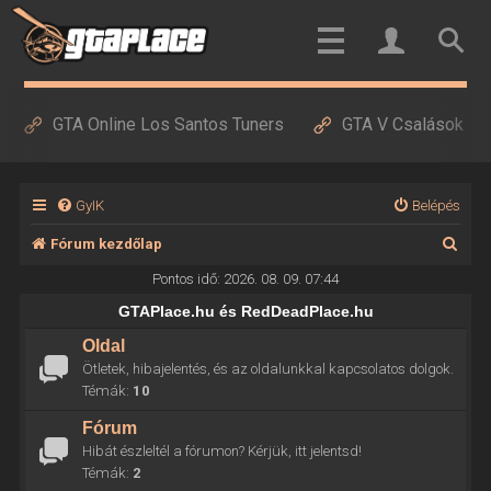
GTA Online Los Santos Tuners
GTA V Csalások
GyIK
Belépés
K
Fórum kezdőlap
e
Pontos idő: 2026. 08. 09. 07:44
r
GTAPlace.hu és RedDeadPlace.hu
e
Oldal
Ötletek, hibajelentés, és az oldalunkkal kapcsolatos dolgok.
s
Témák:
10
é
Fórum
s
Hibát észleltél a fórumon? Kérjük, itt jelentsd!
Témák:
2