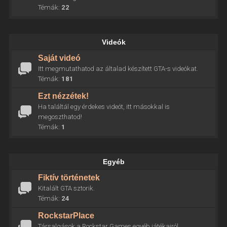
Témák:
22
Videók
Saját videó
Itt megmutathatod az általad készített GTA-s videókat.
Témák:
181
Ezt nézzétek!
Ha találtál egy érdekes videót, itt másokkal is
megoszthatod!
Témák:
1
Egyéb
Fiktív történetek
Kitalált GTA sztorik.
Témák:
24
RockstarPlace
Társalgások a Rockstar Games egyéb játékairól.