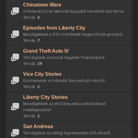
Chinatown Wars
A Nintendo DS-en debütált legújabb handheld rész témái.
Témák:
3
Episodes from Liberty City
Beszélgetések a GTA IV történetét kiegészítő két epizódról.
Témák:
7
Grand Theft Auto IV
Társalgások a sorozat negyedik fő epizódjáról.
Témák:
29
Vice City Stories
Eszmecserék a második Sony exkluzív részről.
Témák:
2
Liberty City Stories
Beszélgetések az első Sony exkluzivitást élvező
mellékepizódról.
Témák:
2
San Andreas
Társalgások az eddigi legsikeresebb GTA részről.