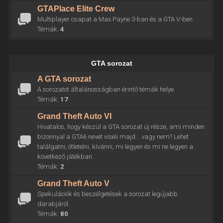
GTAPlace Elite Crew
Multiplayer csapat a Max Payne 3-ban és a GTA V-ben.
Témák:
4
GTA sorozat
A GTA sorozat
A sorozatot általánosságban érintő témák helye.
Témák:
17
Grand Theft Auto VI
Hivatalos, hogy készül a GTA sorozat új része, ami minden
bizonnyal a GTA6 nevet viseli majd... vagy nem? Lehet
találgatni, ötletelni, kívánni, mi legyen és mi ne legyen a
következő játékban.
Témák:
2
Grand Theft Auto V
Spekulációk és beszélgetések a sorozat legújabb
darabjáról.
Témák:
80