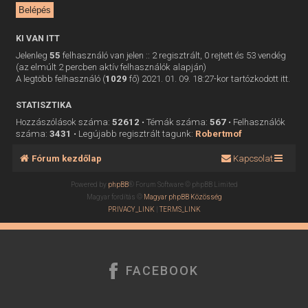
KI VAN ITT
Jelenleg
55
felhasználó van jelen :: 2 regisztrált, 0 rejtett és 53 vendég
(az elmúlt 2 percben aktív felhasználók alapján)
A legtöbb felhasználó (
1029
fő) 2021. 01. 09. 18:27-kor tartózkodott itt.
STATISZTIKA
Hozzászólások száma:
52612
• Témák száma:
567
• Felhasználók
száma:
3431
• Legújabb regisztrált tagunk:
Robertmof
Fórum kezdőlap
Kapcsolat
Powered by
phpBB
® Forum Software © phpBB Limited
Magyar fordítás ©
Magyar phpBB Közösség
PRIVACY_LINK
|
TERMS_LINK
FACEBOOK