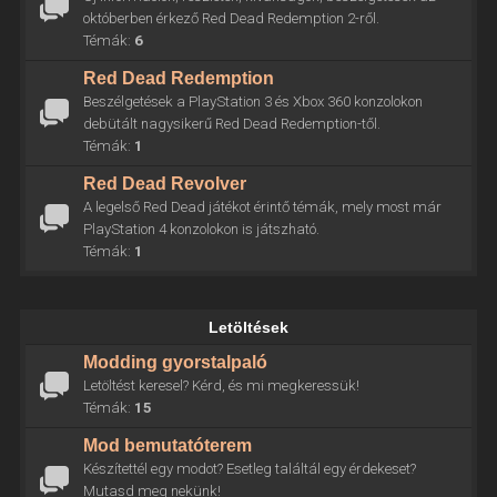
októberben érkező Red Dead Redemption 2-ről.
Témák:
6
Red Dead Redemption
Beszélgetések a PlayStation 3 és Xbox 360 konzolokon
debütált nagysikerű Red Dead Redemption-től.
Témák:
1
Red Dead Revolver
A legelső Red Dead játékot érintő témák, mely most már
PlayStation 4 konzolokon is játszható.
Témák:
1
Letöltések
Modding gyorstalpaló
Letöltést keresel? Kérd, és mi megkeressük!
Témák:
15
Mod bemutatóterem
Készítettél egy modot? Esetleg találtál egy érdekeset?
Mutasd meg nekünk!