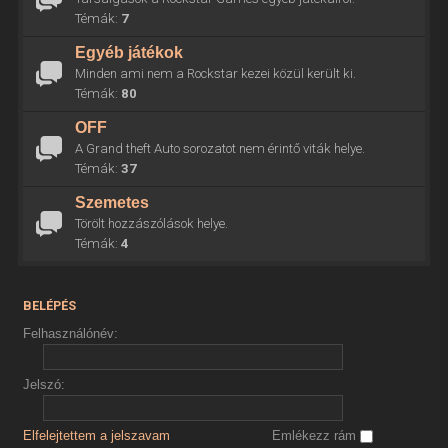
Témák:
7
Egyéb játékok
Minden ami nem a Rockstar kezei közül került ki.
Témák:
80
OFF
A Grand theft Auto sorozatot nem érintő viták helye.
Témák:
37
Szemetes
Törölt hozzászólások helye.
Témák:
4
BELÉPÉS
Felhasználónév:
Jelszó:
Elfelejtettem a jelszavam
Emlékezz rám