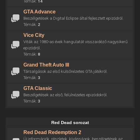
Témák:
14
GTA Advance
Beszélgetések a Digital Eclipse által fejlesztett epizódról.
Témák:
2
Vice City
Viták az 1980-as évek hangulatát visszaidéző nagysikerű
epizódról.
Témák:
8
Grand Theft Auto III
Társalgások az első külsőnézetes GTA játékról.
Témák:
3
GTA Classic
Beszélgetések az első, felülnézetes epizódokról.
Témák:
3
Red Dead sorozat
Red Dead Redemption 2
Új információk, részletek, kívánságok, beszélgetések az