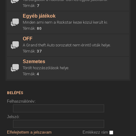
Témák:
7
Egyéb játékok
Minden ami nem a Rockstar kezei közül került ki.
Témák:
80
OFF
A Grand theft Auto sorozatot nem érintő viták helye.
Témák:
37
Szemetes
Törölt hozzászólások helye.
Témák:
4
BELÉPÉS
Felhasználónév:
Jelszó:
Elfelejtettem a jelszavam
Emlékezz rám