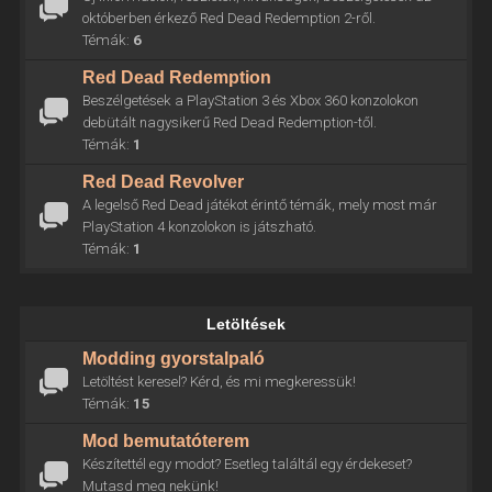
októberben érkező Red Dead Redemption 2-ről.
Témák:
6
Red Dead Redemption
Beszélgetések a PlayStation 3 és Xbox 360 konzolokon
debütált nagysikerű Red Dead Redemption-től.
Témák:
1
Red Dead Revolver
A legelső Red Dead játékot érintő témák, mely most már
PlayStation 4 konzolokon is játszható.
Témák:
1
Letöltések
Modding gyorstalpaló
Letöltést keresel? Kérd, és mi megkeressük!
Témák:
15
Mod bemutatóterem
Készítettél egy modot? Esetleg találtál egy érdekeset?
Mutasd meg nekünk!