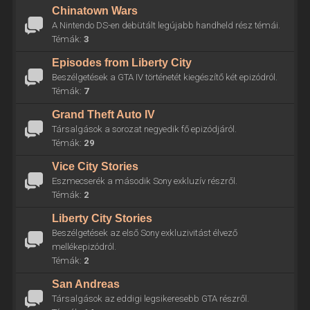
Chinatown Wars
A Nintendo DS-en debütált legújabb handheld rész témái.
Témák:
3
Episodes from Liberty City
Beszélgetések a GTA IV történetét kiegészítő két epizódról.
Témák:
7
Grand Theft Auto IV
Társalgások a sorozat negyedik fő epizódjáról.
Témák:
29
Vice City Stories
Eszmecserék a második Sony exkluzív részről.
Témák:
2
Liberty City Stories
Beszélgetések az első Sony exkluzivitást élvező
mellékepizódról.
Témák:
2
San Andreas
Társalgások az eddigi legsikeresebb GTA részről.