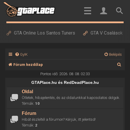
GTA Online Los Santos Tuners
GTA V Csalások
GyIK
Belépés
K
Fórum kezdőlap
e
Pontos idő: 2026. 08. 08. 02:33
r
GTAPlace.hu és RedDeadPlace.hu
e
Oldal
Ötletek, hibajelentés, és az oldalunkkal kapcsolatos dolgok.
s
Témák:
10
é
Fórum
s
Hibát észleltél a fórumon? Kérjük, itt jelentsd!
Témák:
2