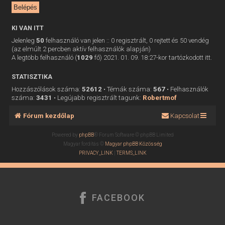
KI VAN ITT
Jelenleg
50
felhasználó van jelen :: 0 regisztrált, 0 rejtett és 50 vendég
(az elmúlt 2 percben aktív felhasználók alapján)
A legtöbb felhasználó (
1029
fő) 2021. 01. 09. 18:27-kor tartózkodott itt.
STATISZTIKA
Hozzászólások száma:
52612
• Témák száma:
567
• Felhasználók
száma:
3431
• Legújabb regisztrált tagunk:
Robertmof
Fórum kezdőlap
Kapcsolat
Powered by
phpBB
® Forum Software © phpBB Limited
Magyar fordítás ©
Magyar phpBB Közösség
PRIVACY_LINK
|
TERMS_LINK
FACEBOOK