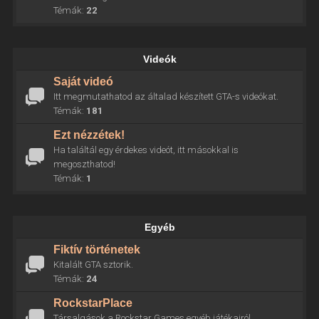
Témák:
22
Videók
Saját videó
Itt megmutathatod az általad készített GTA-s videókat.
Témák:
181
Ezt nézzétek!
Ha találtál egy érdekes videót, itt másokkal is
megoszthatod!
Témák:
1
Egyéb
Fiktív történetek
Kitalált GTA sztorik.
Témák:
24
RockstarPlace
Társalgások a Rockstar Games egyéb játékairól.