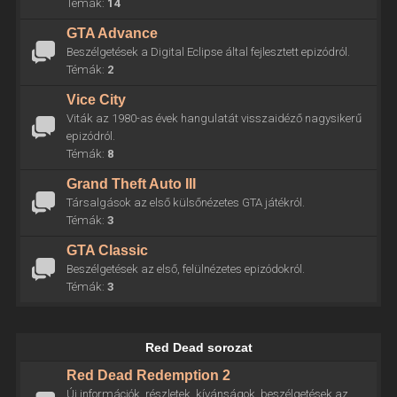
Témák:
14
GTA Advance
Beszélgetések a Digital Eclipse által fejlesztett epizódról.
Témák:
2
Vice City
Viták az 1980-as évek hangulatát visszaidéző nagysikerű
epizódról.
Témák:
8
Grand Theft Auto III
Társalgások az első külsőnézetes GTA játékról.
Témák:
3
GTA Classic
Beszélgetések az első, felülnézetes epizódokról.
Témák:
3
Red Dead sorozat
Red Dead Redemption 2
Új információk, részletek, kívánságok, beszélgetések az