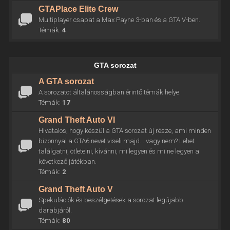
GTAPlace Elite Crew
Multiplayer csapat a Max Payne 3-ban és a GTA V-ben.
Témák:
4
GTA sorozat
A GTA sorozat
A sorozatot általánosságban érintő témák helye.
Témák:
17
Grand Theft Auto VI
Hivatalos, hogy készül a GTA sorozat új része, ami minden
bizonnyal a GTA6 nevet viseli majd... vagy nem? Lehet
találgatni, ötletelni, kívánni, mi legyen és mi ne legyen a
következő játékban.
Témák:
2
Grand Theft Auto V
Spekulációk és beszélgetések a sorozat legújabb
darabjáról.
Témák:
80