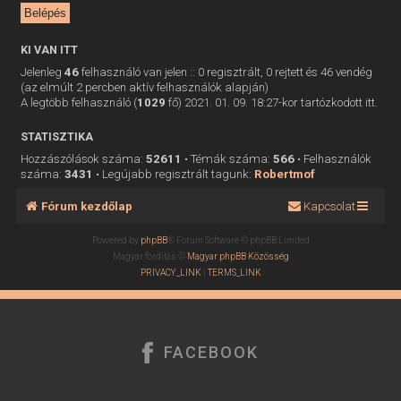
KI VAN ITT
Jelenleg
46
felhasználó van jelen :: 0 regisztrált, 0 rejtett és 46 vendég
(az elmúlt 2 percben aktív felhasználók alapján)
A legtöbb felhasználó (
1029
fő) 2021. 01. 09. 18:27-kor tartózkodott itt.
STATISZTIKA
Hozzászólások száma:
52611
• Témák száma:
566
• Felhasználók
száma:
3431
• Legújabb regisztrált tagunk:
Robertmof
Fórum kezdőlap
Kapcsolat
Powered by
phpBB
® Forum Software © phpBB Limited
Magyar fordítás ©
Magyar phpBB Közösség
PRIVACY_LINK
|
TERMS_LINK
FACEBOOK