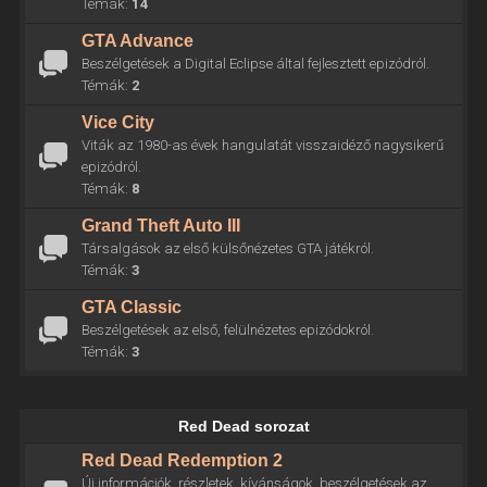
Témák:
14
GTA Advance
Beszélgetések a Digital Eclipse által fejlesztett epizódról.
Témák:
2
Vice City
Viták az 1980-as évek hangulatát visszaidéző nagysikerű
epizódról.
Témák:
8
Grand Theft Auto III
Társalgások az első külsőnézetes GTA játékról.
Témák:
3
GTA Classic
Beszélgetések az első, felülnézetes epizódokról.
Témák:
3
Red Dead sorozat
Red Dead Redemption 2
Új információk, részletek, kívánságok, beszélgetések az