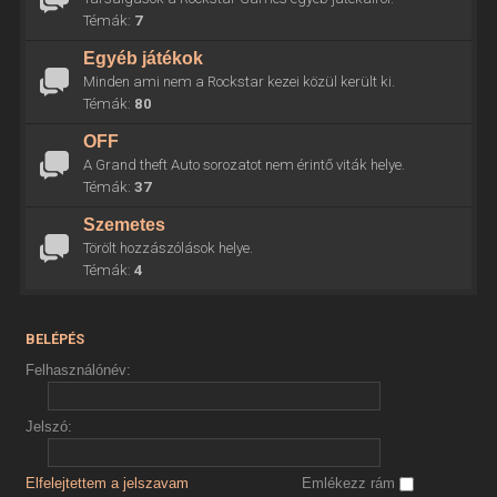
Témák:
7
Egyéb játékok
Minden ami nem a Rockstar kezei közül került ki.
Témák:
80
OFF
A Grand theft Auto sorozatot nem érintő viták helye.
Témák:
37
Szemetes
Törölt hozzászólások helye.
Témák:
4
BELÉPÉS
Felhasználónév:
Jelszó:
Elfelejtettem a jelszavam
Emlékezz rám