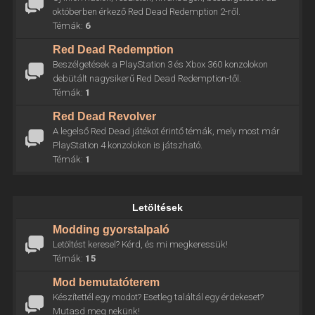
októberben érkező Red Dead Redemption 2-ről.
Témák:
6
Red Dead Redemption
Beszélgetések a PlayStation 3 és Xbox 360 konzolokon
debütált nagysikerű Red Dead Redemption-től.
Témák:
1
Red Dead Revolver
A legelső Red Dead játékot érintő témák, mely most már
PlayStation 4 konzolokon is játszható.
Témák:
1
Letöltések
Modding gyorstalpaló
Letöltést keresel? Kérd, és mi megkeressük!
Témák:
15
Mod bemutatóterem
Készítettél egy modot? Esetleg találtál egy érdekeset?
Mutasd meg nekünk!