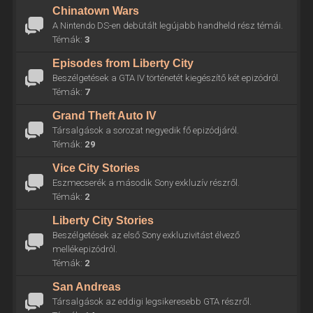
Chinatown Wars
A Nintendo DS-en debütált legújabb handheld rész témái.
Témák:
3
Episodes from Liberty City
Beszélgetések a GTA IV történetét kiegészítő két epizódról.
Témák:
7
Grand Theft Auto IV
Társalgások a sorozat negyedik fő epizódjáról.
Témák:
29
Vice City Stories
Eszmecserék a második Sony exkluzív részről.
Témák:
2
Liberty City Stories
Beszélgetések az első Sony exkluzivitást élvező
mellékepizódról.
Témák:
2
San Andreas
Társalgások az eddigi legsikeresebb GTA részről.