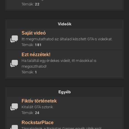
Témák:
22
Videók
Saját videó
Itt megmutathatod az általad készített GTA-s videókat.
Témák:
181
Ezt nézzétek!
Ha találtál egy érdekes videót, itt másokkal is
megoszthatod!
Témák:
1
Egyéb
Fiktív történetek
Kitalált GTA sztorik.
Témák:
24
RockstarPlace
Társalgások a Rockstar Games egyéb játékairól.