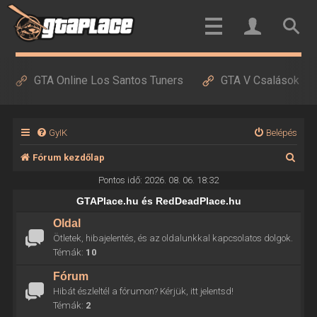
GTA Online Los Santos Tuners
GTA V Csalások
GyIK
Belépés
K
Fórum kezdőlap
e
Pontos idő: 2026. 08. 06. 18:32
r
GTAPlace.hu és RedDeadPlace.hu
e
Oldal
Ötletek, hibajelentés, és az oldalunkkal kapcsolatos dolgok.
s
Témák:
10
é
Fórum
s
Hibát észleltél a fórumon? Kérjük, itt jelentsd!
Témák:
2