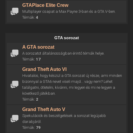
GTAPlace Elite Crew
Multiplayer csapat a Max Payne 3-ban és a GTA V-ben.
Témák:
4
GTA sorozat
A GTA sorozat
A sorozatot általánosságban érintő témák helye.
Témák:
17
Grand Theft Auto VI
Hivatalos, hogy készül a GTA sorozat új része, ami minden
bizonnyal a GTA6 nevet viseli majd... vagy nem? Lehet
találgatni, ötletelni, kívánni, mi legyen és mi ne legyen a
következő játékban.
Témák:
2
Grand Theft Auto V
Spekulációk és beszélgetések a sorozat legújabb
darabjáról.
Témák:
79