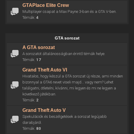
GTAPlace Elite Crew
Multiplayer csapat a Max Payne 3-ban és a GTA V-ben.
Témák:
4
GTA sorozat
A GTA sorozat
A sorozatot általánosságban érintő témák helye.
Témák:
17
Grand Theft Auto VI
Hivatalos, hogy készül a GTA sorozat új része, ami minden
bizonnyal a GTA6 nevet viseli majd... vagy nem? Lehet
találgatni, ötletelni, kívánni, mi legyen és mi ne legyen a
következő játékban.
Témák:
2
Grand Theft Auto V
Spekulációk és beszélgetések a sorozat legújabb
darabjáról.
Témák:
80