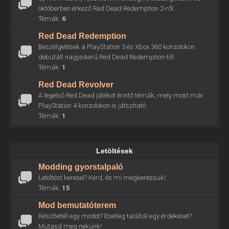
októberben érkező Red Dead Redemption 2-ről.
Témák:
6
Red Dead Redemption
Beszélgetések a PlayStation 3 és Xbox 360 konzolokon
debütált nagysikerű Red Dead Redemption-től.
Témák:
1
Red Dead Revolver
A legelső Red Dead játékot érintő témák, mely most már
PlayStation 4 konzolokon is játszható.
Témák:
1
Letöltések
Modding gyorstalpaló
Letöltést keresel? Kérd, és mi megkeressük!
Témák:
15
Mod bemutatóterem
Készítettél egy modot? Esetleg találtál egy érdekeset?
Mutasd meg nekünk!