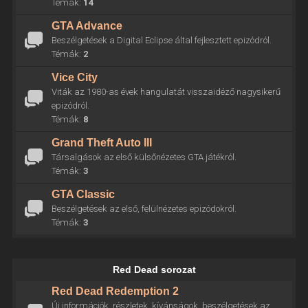
Témák:
14
GTA Advance
Beszélgetések a Digital Eclipse által fejlesztett epizódról.
Témák:
2
Vice City
Viták az 1980-as évek hangulatát visszaidéző nagysikerű
epizódról.
Témák:
8
Grand Theft Auto III
Társalgások az első külsőnézetes GTA játékról.
Témák:
3
GTA Classic
Beszélgetések az első, felülnézetes epizódokról.
Témák:
3
Red Dead sorozat
Red Dead Redemption 2
Új információk, részletek, kívánságok, beszélgetések az