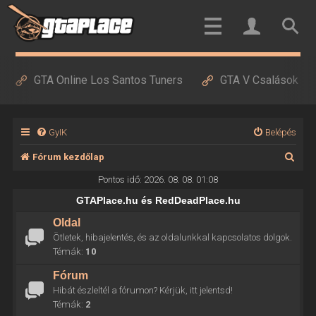
GTA Online Los Santos Tuners
GTA V Csalások
GyIK
Belépés
K
Fórum kezdőlap
e
Pontos idő: 2026. 08. 08. 01:08
r
GTAPlace.hu és RedDeadPlace.hu
e
Oldal
Ötletek, hibajelentés, és az oldalunkkal kapcsolatos dolgok.
s
Témák:
10
é
Fórum
s
Hibát észleltél a fórumon? Kérjük, itt jelentsd!
Témák:
2