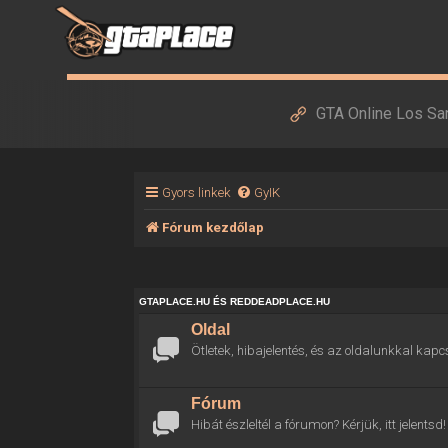
GTA Online Los Sa
Gyors linkek
GyIK
Fórum kezdőlap
GTAPLACE.HU ÉS REDDEADPLACE.HU
Oldal
Ötletek, hibajelentés, és az oldalunkkal kapc
Fórum
Hibát észleltél a fórumon? Kérjük, itt jelentsd!