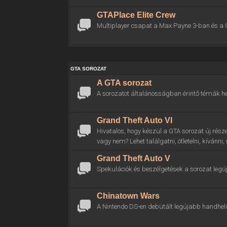
GTAPlace Elite Crew
Multiplayer csapat a Max Payne 3-ban és a 
GTA SOROZAT
A GTA sorozat
A sorozatot általánosságban érintő témák he
Grand Theft Auto VI
Hivatalos, hogy készül a GTA sorozat új rész
vagy nem? Lehet találgatni, ötletelni, kívánni
Grand Theft Auto V
Spekulációk és beszélgetések a sorozat legú
Chinatown Wars
A Nintendo DS-en debütált legújabb handhel