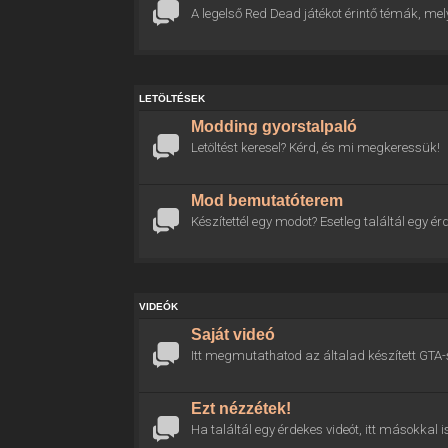
A legelső Red Dead játékot érintő témák, mel
LETÖLTÉSEK
Modding gyorstalpaló
Letöltést keresel? Kérd, és mi megkeressük!
Mod bemutatóterem
Készítettél egy modot? Esetleg találtál egy
VIDEÓK
Saját videó
Itt megmutathatod az általad készített GTA-
Ezt nézzétek!
Ha találtál egy érdekes videót, itt másokkal