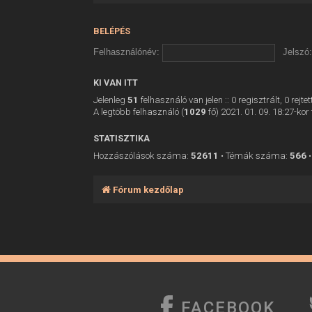
BELÉPÉS
Felhasználónév:
Jelszó:
KI VAN ITT
Jelenleg
51
felhasználó van jelen :: 0 regisztrált, 0 rej
A legtöbb felhasználó (
1029
fő) 2021. 01. 09. 18:27-kor 
STATISZTIKA
Hozzászólások száma:
52611
• Témák száma:
566
•
Fórum kezdőlap
FACEBOOK