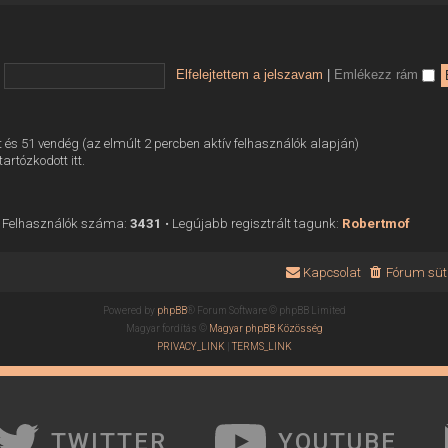
Elfelejtettem a jelszavam
|
Emlékezz rám
tett és 51 vendég (az elmúlt 2 percben aktív felhasználók alapján)
tartózkodott itt.
 Felhasználók száma:
3431
• Legújabb regisztrált tagunk:
Robertmof
Kapcsolat
Fórum süti
Powered by
phpBB
® Forum Software © phpBB Limited
Magyar fordítás ©
Magyar phpBB Közösség
PRIVACY_LINK
|
TERMS_LINK
TWITTER
YOUTUBE