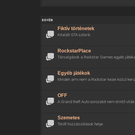
EGYÉB
Fiktív történetek
Kitalált GTA sztorik.
RockstarPlace
Társalgások a Rockstar Games egyéb játékai
Egyéb játékok
Minden ami nem a Rockstar kezei közül kerül
OFF
A Grand theft Auto sorozatot nem érintő viták 
Szemetes
Törölt hozzászólások helye.