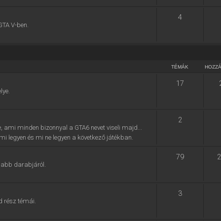
4
GTA V-ben.
TÉMÁK
HOZZ
17
lye.
2
e, ami minden bizonnyal a GTA6 nevet viseli majd...
, mi legyen és mi ne legyen a következő játékban.
79
2
jabb darabjáról.
3
d rész témái.