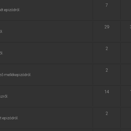
7
ét epizódról.
29
l.
2
l.
2
ző mellékepizódról.
14
zről.
2
t epizódról.