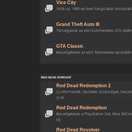
Vice City
Viták az 1980-as évek hangulatát visszaidéz
Grand Theft Auto III
Társalgások az első külsőnézetes GTA játékr
GTA Classic
Beszélgetések az első, felülnézetes epizódokr
RED DEAD SOROZAT
Red Dead Redemption 2
Új információk, részletek, kívánságok, bes
2-ről.
Red Dead Redemption
Beszélgetések a PlayStation 3 és Xbox 360 
től.
Red Dead Revolver