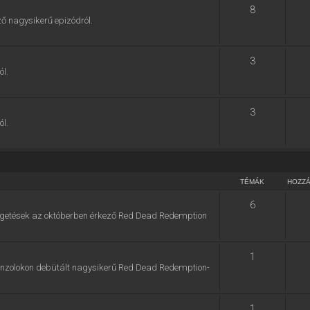
8
ő nagysikerű epizódról.
3
ól.
3
ól.
TÉMÁK
HOZZ
6
zélgetések az októberben érkező Red Dead Redemption
1
konzolokon debütált nagysikerű Red Dead Redemption-
1