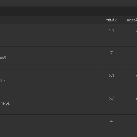
TÉMÁK
HOZZ
24
7
ról.
80
t ki.
37
helye.
4