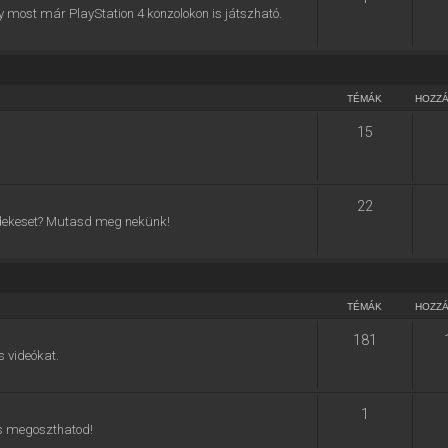
y most már PlayStation 4 konzolokon is játszható.
TÉMÁK
HOZZ
15
22
 érdekeset? Mutasd meg nekünk!
TÉMÁK
HOZZ
181
s videókat.
1
 is megoszthatod!