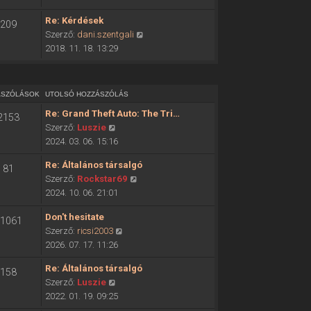
ó
o
h
Re: Kérdések
209
l
o
U
Szerző:
dani.szentgali
s
z
t
2018. 11. 18. 13:29
ó
z
o
h
á
l
o
s
s
z
ÁSZÓLÁSOK
UTOLSÓ HOZZÁSZÓLÁS
z
ó
z
ó
Re: Grand Theft Auto: The Tri…
2153
h
á
l
U
Szerző:
Luszie
o
s
á
t
2024. 03. 06. 15:16
z
z
s
o
z
ó
Re: Általános társalgó
m
81
l
á
l
U
Szerző:
Rockstar69
e
s
s
á
t
2024. 10. 06. 21:01
g
ó
z
s
o
t
h
ó
Don't hesitate
m
l
1061
e
o
l
U
Szerző:
ricsi2003
e
s
k
z
á
t
2026. 07. 17. 11:26
g
ó
i
z
s
o
t
h
n
á
Re: Általános társalgó
m
158
l
e
o
t
s
U
Szerző:
Luszie
e
s
k
z
é
z
t
2022. 01. 19. 09:25
g
ó
i
z
s
ó
o