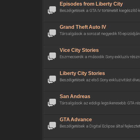
Episodes from Liberty City
Beszélgetések a GTA IV történetét kiegészítő k
Grand Theft Auto IV
Társalgások a sorozat negyedik fő epizódjáró
Vice City Stories
Eszmecserék a második Sony exkluzív részrő
Liberty City Stories
Beszélgetések az első Sony exkluzivitást élve
San Andreas
Társalgások az eddigi legsikeresebb GTA rés
GTA Advance
Beszélgetések a Digital Eclipse által fejlesztet