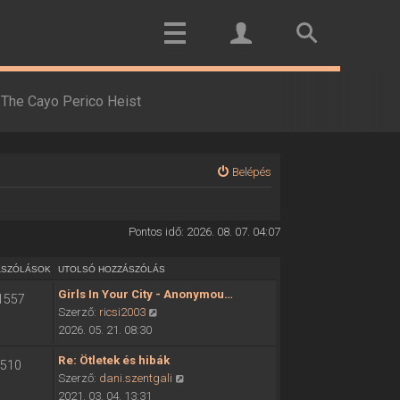
The Cayo Perico Heist
Belépés
Pontos idő: 2026. 08. 07. 04:07
ÁSZÓLÁSOK
UTOLSÓ HOZZÁSZÓLÁS
Girls In Your City - Anonymou…
1557
U
Szerző:
ricsi2003
t
2026. 05. 21. 08:30
o
Re: Ötletek és hibák
510
l
U
Szerző:
dani.szentgali
s
t
2021. 03. 04. 13:31