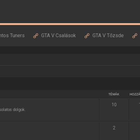
ntos Tuners
GTA V Csalások
GTA V Tőzsde
TÉMÁK
HOZZ
10
solatos dolgok.
2