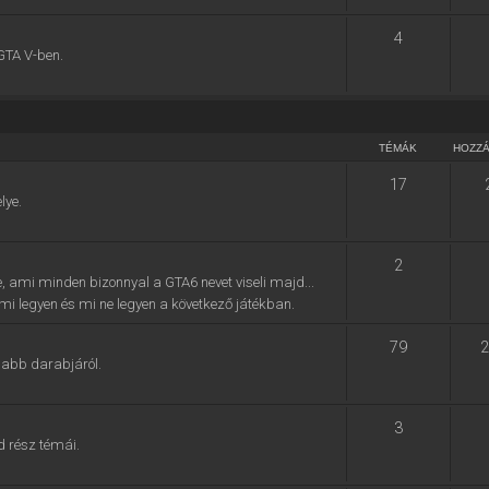
4
GTA V-ben.
TÉMÁK
HOZZ
17
lye.
2
e, ami minden bizonnyal a GTA6 nevet viseli majd...
, mi legyen és mi ne legyen a következő játékban.
79
2
jabb darabjáról.
3
d rész témái.