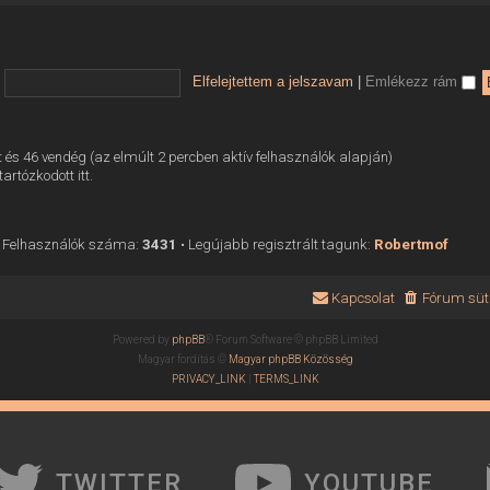
Elfelejtettem a jelszavam
|
Emlékezz rám
tett és 46 vendég (az elmúlt 2 percben aktív felhasználók alapján)
tartózkodott itt.
 Felhasználók száma:
3431
• Legújabb regisztrált tagunk:
Robertmof
Kapcsolat
Fórum süti
Powered by
phpBB
® Forum Software © phpBB Limited
Magyar fordítás ©
Magyar phpBB Közösség
PRIVACY_LINK
|
TERMS_LINK
TWITTER
YOUTUBE