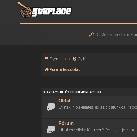
GTA Online Los Sa
Gyors linkek
GyIK
Fórum kezdőlap
GTAPLACE.HU ÉS REDDEADPLACE.HU
Oldal
Ötletek, hibajelentés, és az oldalunkkal kapc
Fórum
Hibát észleltél a fórumon? Kérjük, itt jelentsd!