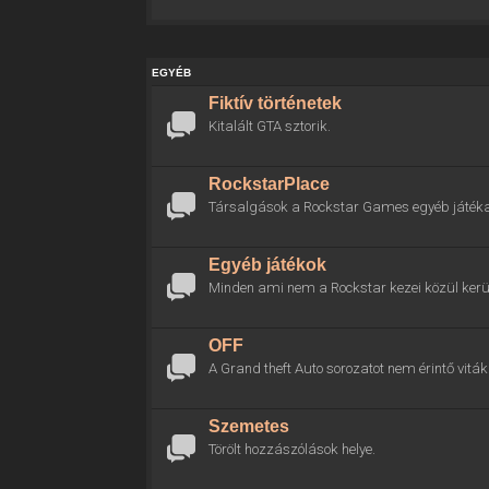
EGYÉB
Fiktív történetek
Kitalált GTA sztorik.
RockstarPlace
Társalgások a Rockstar Games egyéb játékai
Egyéb játékok
Minden ami nem a Rockstar kezei közül kerül
OFF
A Grand theft Auto sorozatot nem érintő viták 
Szemetes
Törölt hozzászólások helye.