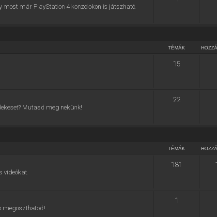
y most már PlayStation 4 konzolokon is játszható.
TÉMÁK
HOZZ
15
22
 érdekeset? Mutasd meg nekünk!
TÉMÁK
HOZZ
181
s videókat.
1
 is megoszthatod!