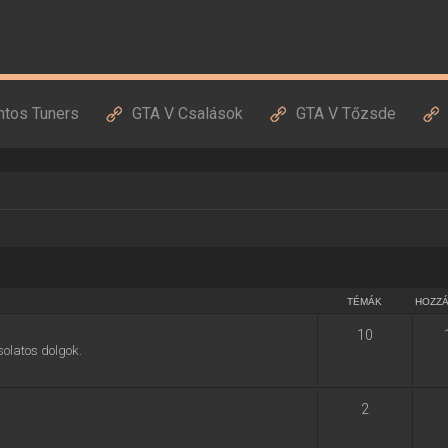
ntos Tuners
GTA V Csalások
GTA V Tőzsde
TÉMÁK
HOZZ
10
solatos dolgok.
2