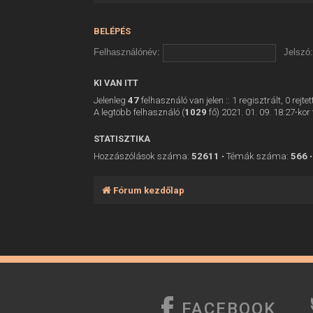
BELÉPÉS
Felhasználónév:
Jelszó:
KI VAN ITT
Jelenleg
47
felhasználó van jelen :: 1 regisztrált, 0 rej
A legtöbb felhasználó (
1029
fő) 2021. 01. 09. 18:27-kor 
STATISZTIKA
Hozzászólások száma:
52611
• Témák száma:
566
•
Fórum kezdőlap
FACEBOOK