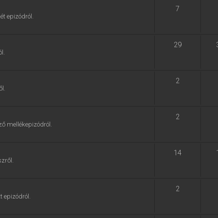
7
ét epizódról.
29
l.
2
l.
2
ző mellékepizódról.
14
zről.
2
t epizódról.