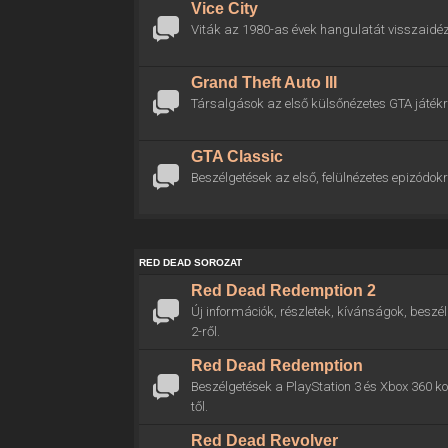
Vice City
Viták az 1980-as évek hangulatát visszaidéz
Grand Theft Auto III
Társalgások az első külsőnézetes GTA játékr
GTA Classic
Beszélgetések az első, felülnézetes epizódokr
RED DEAD SOROZAT
Red Dead Redemption 2
Új információk, részletek, kívánságok, bes
2-ről.
Red Dead Redemption
Beszélgetések a PlayStation 3 és Xbox 360 
től.
Red Dead Revolver