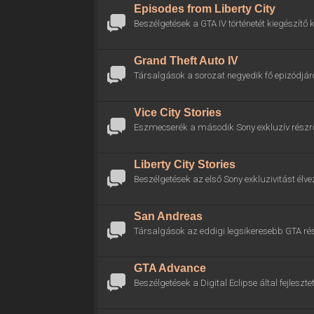
Episodes from Liberty City
Beszélgetések a GTA IV történetét kiegészítő k
Grand Theft Auto IV
Társalgások a sorozat negyedik fő epizódjáró
Vice City Stories
Eszmecserék a második Sony exkluzív részrő
Liberty City Stories
Beszélgetések az első Sony exkluzivitást élve
San Andreas
Társalgások az eddigi legsikeresebb GTA rés
GTA Advance
Beszélgetések a Digital Eclipse által fejlesztet