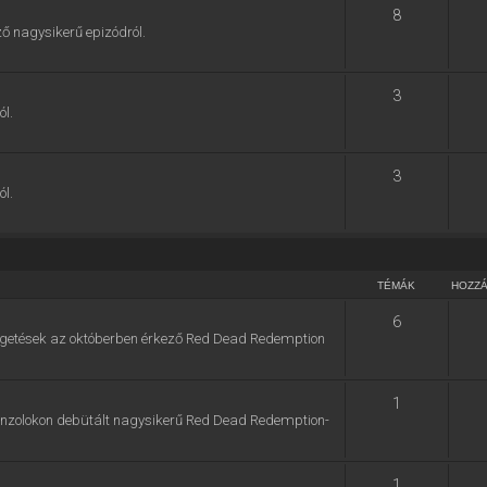
8
ő nagysikerű epizódról.
3
ól.
3
ól.
TÉMÁK
HOZZ
6
zélgetések az októberben érkező Red Dead Redemption
1
konzolokon debütált nagysikerű Red Dead Redemption-
1