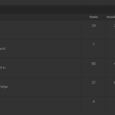
TÉMÁK
HOZZ
24
7
ról.
80
t ki.
37
helye.
4