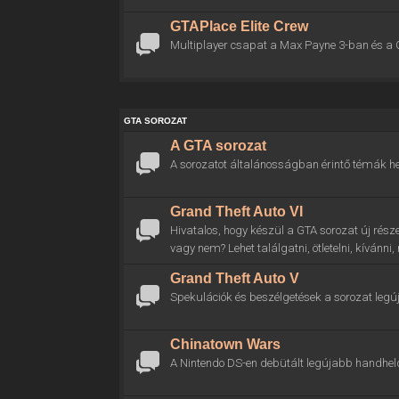
GTAPlace Elite Crew
Multiplayer csapat a Max Payne 3-ban és a 
GTA SOROZAT
A GTA sorozat
A sorozatot általánosságban érintő témák he
Grand Theft Auto VI
Hivatalos, hogy készül a GTA sorozat új rész
vagy nem? Lehet találgatni, ötletelni, kívánni
Grand Theft Auto V
Spekulációk és beszélgetések a sorozat legú
Chinatown Wars
A Nintendo DS-en debütált legújabb handhel