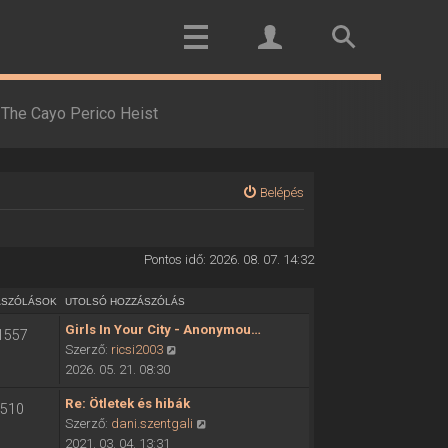
The Cayo Perico Heist
Belépés
Pontos idő: 2026. 08. 07. 14:32
ÁSZÓLÁSOK
UTOLSÓ HOZZÁSZÓLÁS
Girls In Your City - Anonymou…
1557
U
Szerző:
ricsi2003
t
2026. 05. 21. 08:30
o
Re: Ötletek és hibák
510
l
U
Szerző:
dani.szentgali
s
t
2021. 03. 04. 13:31