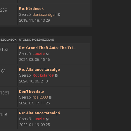
ó
o
h
Re: Kérdések
209
l
o
U
Szerző:
dani.szentgali
s
z
t
2018. 11. 18. 13:29
ó
z
o
h
á
l
o
s
s
z
ÁSZÓLÁSOK
UTOLSÓ HOZZÁSZÓLÁS
z
ó
z
ó
Re: Grand Theft Auto: The Tri…
2153
h
á
l
U
Szerző:
Luszie
o
s
á
t
2024. 03. 06. 15:16
z
z
s
o
z
ó
Re: Általános társalgó
m
81
l
á
l
U
Szerző:
Rockstar69
e
s
s
á
t
2024. 10. 06. 21:01
g
ó
z
s
o
t
h
ó
Don't hesitate
m
l
1061
e
o
l
U
Szerző:
ricsi2003
e
s
k
z
á
t
2026. 07. 17. 11:26
g
ó
i
z
s
o
t
h
n
á
Re: Általános társalgó
m
158
l
e
o
t
s
U
Szerző:
Luszie
e
s
k
z
é
z
t
2022. 01. 19. 09:25
g
ó
i
z
s
ó
o