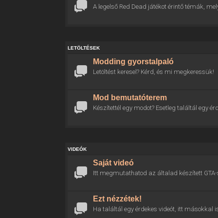
A legelső Red Dead játékot érintő témák, mel
LETÖLTÉSEK
Modding gyorstalpaló
Letöltést keresel? Kérd, és mi megkeressük!
Mod bemutatóterem
Készítettél egy modot? Esetleg találtál egy
VIDEÓK
Saját videó
Itt megmutathatod az általad készített GTA-
Ezt nézzétek!
Ha találtál egy érdekes videót, itt másokkal