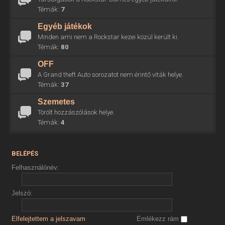
Témák:
7
Egyéb játékok
Minden ami nem a Rockstar kezei közül került ki.
Témák:
80
OFF
A Grand theft Auto sorozatot nem érintő viták helye.
Témák:
37
Szemetes
Törölt hozzászólások helye.
Témák:
4
BELÉPÉS
Felhasználónév:
Jelszó:
Elfelejtettem a jelszavam
Emlékezz rám