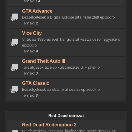
Témák:
14
GTA Advance
Beszélgetések a Digital Eclipse által fejlesztett epizódról.
Témák:
2
Vice City
Viták az 1980-as évek hangulatát visszaidéző nagysikerű
epizódról.
Témák:
8
Grand Theft Auto III
Társalgások az első külsőnézetes GTA játékról.
Témák:
3
GTA Classic
Beszélgetések az első, felülnézetes epizódokról.
Témák:
3
Red Dead sorozat
Red Dead Redemption 2
Új információk, részletek, kívánságok, beszélgetések az