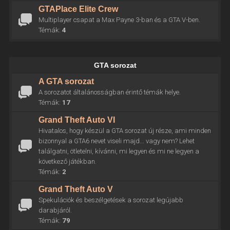
GTAPlace Elite Crew
Multiplayer csapat a Max Payne 3-ban és a GTA V-ben.
Témák:
4
GTA sorozat
A GTA sorozat
A sorozatot általánosságban érintő témák helye.
Témák:
17
Grand Theft Auto VI
Hivatalos, hogy készül a GTA sorozat új része, ami minden
bizonnyal a GTA6 nevet viseli majd... vagy nem? Lehet
találgatni, ötletelni, kívánni, mi legyen és mi ne legyen a
következő játékban.
Témák:
2
Grand Theft Auto V
Spekulációk és beszélgetések a sorozat legújabb
darabjáról.
Témák:
79