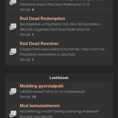
októberben érkező Red Dead Redemption 2-ről.
Témák:
6
Red Dead Redemption
Beszélgetések a PlayStation 3 és Xbox 360 konzolokon
debütált nagysikerű Red Dead Redemption-től.
Témák:
1
Red Dead Revolver
A legelső Red Dead játékot érintő témák, mely most már
PlayStation 4 konzolokon is játszható.
Témák:
1
Letöltések
Modding gyorstalpaló
Letöltést keresel? Kérd, és mi megkeressük!
Témák:
15
Mod bemutatóterem
Készítettél egy modot? Esetleg találtál egy érdekeset?
Mutasd meg nekünk!