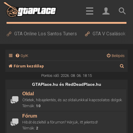
GTA Online Los Santos Tuners
GTA V Csalások
GyIK
Belépés
K
Fórum kezdőlap
e
Pontos idő: 2026. 08. 06. 18:15
r
GTAPlace.hu és RedDeadPlace.hu
e
Oldal
Ötletek, hibajelentés, és az oldalunkkal kapcsolatos dolgok.
s
Témák:
10
é
Fórum
s
Hibát észleltél a fórumon? Kérjük, itt jelentsd!
Témák:
2