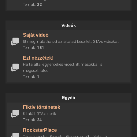
Témák:
22
Videók
Saját videó
Itt megmutathatod az általad készített GTA-s videókat.
Témák:
181
Ezt nézzétek!
Ha találtál egy érdekes videót, itt másokkal is
megoszthatod!
Témák:
1
Egyéb
Fiktív történetek
Kitalált GTA sztorik.
Témák:
24
RockstarPlace
Társalgások a Rockstar Games egyéb játékairól.