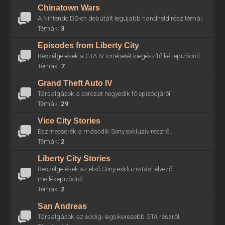
Chinatown Wars
A Nintendo DS-en debütált legújabb handheld rész témái.
Témák:
3
Episodes from Liberty City
Beszélgetések a GTA IV történetét kiegészítő két epizódról.
Témák:
7
Grand Theft Auto IV
Társalgások a sorozat negyedik fő epizódjáról.
Témák:
29
Vice City Stories
Eszmecserék a második Sony exkluzív részről.
Témák:
2
Liberty City Stories
Beszélgetések az első Sony exkluzivitást élvező
mellékepizódról.
Témák:
2
San Andreas
Társalgások az eddigi legsikeresebb GTA részről.