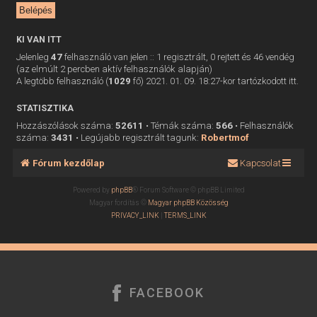
KI VAN ITT
Jelenleg
47
felhasználó van jelen :: 1 regisztrált, 0 rejtett és 46 vendég
(az elmúlt 2 percben aktív felhasználók alapján)
A legtöbb felhasználó (
1029
fő) 2021. 01. 09. 18:27-kor tartózkodott itt.
STATISZTIKA
Hozzászólások száma:
52611
• Témák száma:
566
• Felhasználók
száma:
3431
• Legújabb regisztrált tagunk:
Robertmof
Fórum kezdőlap
Kapcsolat
Powered by
phpBB
® Forum Software © phpBB Limited
Magyar fordítás ©
Magyar phpBB Közösség
PRIVACY_LINK
|
TERMS_LINK
FACEBOOK