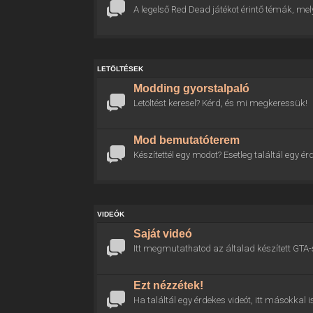
A legelső Red Dead játékot érintő témák, mel
LETÖLTÉSEK
Modding gyorstalpaló
Letöltést keresel? Kérd, és mi megkeressük!
Mod bemutatóterem
Készítettél egy modot? Esetleg találtál egy
VIDEÓK
Saját videó
Itt megmutathatod az általad készített GTA-
Ezt nézzétek!
Ha találtál egy érdekes videót, itt másokkal