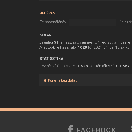
BELÉPÉS
Felhasználónév:
Jelszó:
KI VAN ITT
Jelenleg
51
felhasználó van jelen :: 1 regisztrált, 0 rej
A legtöbb felhasználó (
1029
fő) 2021. 01. 09. 18:27-kor 
STATISZTIKA
Hozzászólások száma:
52612
• Témák száma:
567
•
Fórum kezdőlap
FACEBOOK