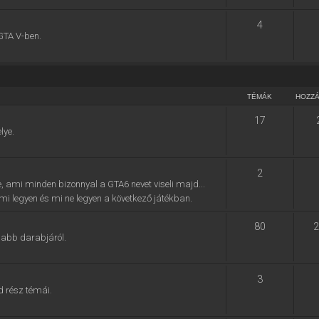
4
GTA V-ben.
TÉMÁK
HOZZ
17
lye.
2
e, ami minden bizonnyal a GTA6 nevet viseli majd...
, mi legyen és mi ne legyen a következő játékban.
80
2
jabb darabjáról.
3
d rész témái.