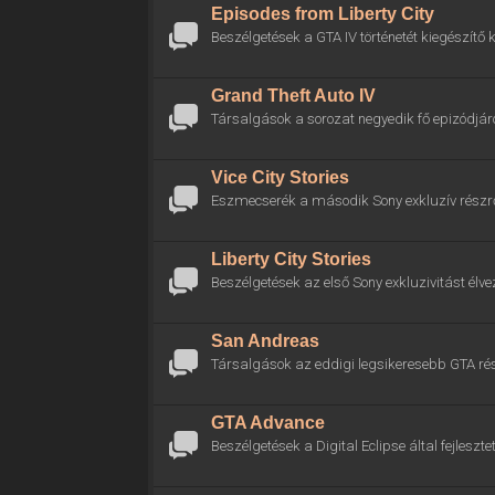
Episodes from Liberty City
Beszélgetések a GTA IV történetét kiegészítő k
Grand Theft Auto IV
Társalgások a sorozat negyedik fő epizódjáró
Vice City Stories
Eszmecserék a második Sony exkluzív részrő
Liberty City Stories
Beszélgetések az első Sony exkluzivitást élve
San Andreas
Társalgások az eddigi legsikeresebb GTA rés
GTA Advance
Beszélgetések a Digital Eclipse által fejlesztet