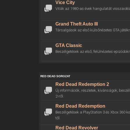
Vice City
Viták az 1980-as évek hangulatát visszaidéz
Grand Theft Auto III
Társalgások az első külsőnézetes GTA játékr
GTA Classic
Beszélgetések az első, felülnézetes epizódokr
RED DEAD SOROZAT
Red Dead Redemption 2
Új információk, részletek, kívánságok, bes
2-ről.
Red Dead Redemption
Beszélgetések a PlayStation 3 és Xbox 360 
től.
Red Dead Revolver