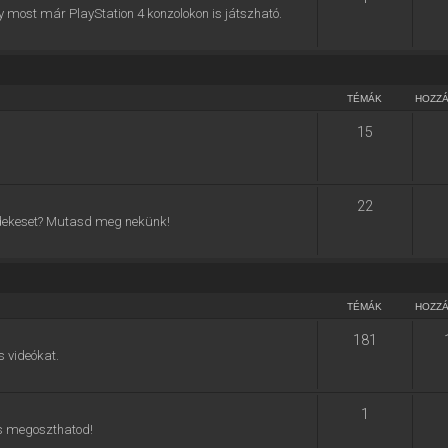
y most már PlayStation 4 konzolokon is játszható.
TÉMÁK
HOZZ
15
22
 érdekeset? Mutasd meg nekünk!
TÉMÁK
HOZZ
181
s videókat.
1
 is megoszthatod!