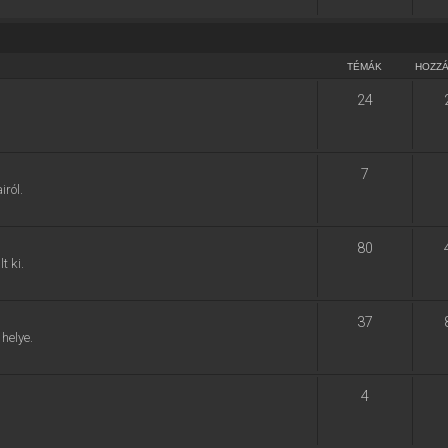
TÉMÁK
HOZZ
24
7
ról.
80
t ki.
37
helye.
4