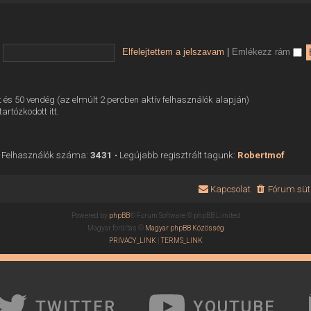
Elfelejtettem a jelszavam
|
Emlékezz rám
tett és 50 vendég (az elmúlt 2 percben aktív felhasználók alapján)
tartózkodott itt.
 Felhasználók száma:
3431
• Legújabb regisztrált tagunk:
Robertmof
Kapcsolat
Fórum süti
Powered by
phpBB
® Forum Software © phpBB Limited
Magyar fordítás ©
Magyar phpBB Közösség
PRIVACY_LINK
|
TERMS_LINK
TWITTER
YOUTUBE