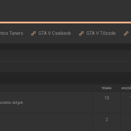
ntos Tuners
GTA V Csalások
GTA V Tőzsde
TÉMÁK
HOZZ
10
solatos dolgok.
2