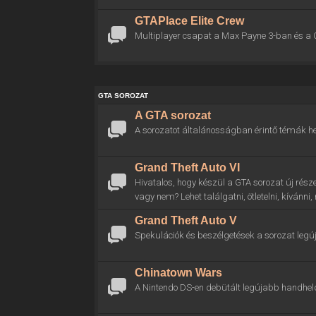
GTAPlace Elite Crew
Multiplayer csapat a Max Payne 3-ban és a 
GTA SOROZAT
A GTA sorozat
A sorozatot általánosságban érintő témák he
Grand Theft Auto VI
Hivatalos, hogy készül a GTA sorozat új rész
vagy nem? Lehet találgatni, ötletelni, kívánni
Grand Theft Auto V
Spekulációk és beszélgetések a sorozat legú
Chinatown Wars
A Nintendo DS-en debütált legújabb handhel