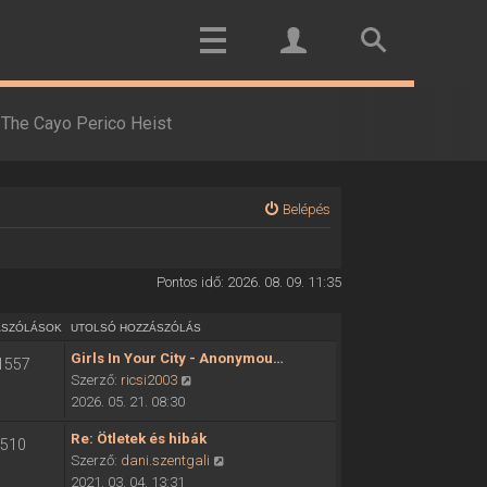
The Cayo Perico Heist
Belépés
Pontos idő: 2026. 08. 09. 11:35
ÁSZÓLÁSOK
UTOLSÓ HOZZÁSZÓLÁS
Girls In Your City - Anonymou…
1557
U
Szerző:
ricsi2003
t
2026. 05. 21. 08:30
o
Re: Ötletek és hibák
510
l
U
Szerző:
dani.szentgali
s
t
2021. 03. 04. 13:31