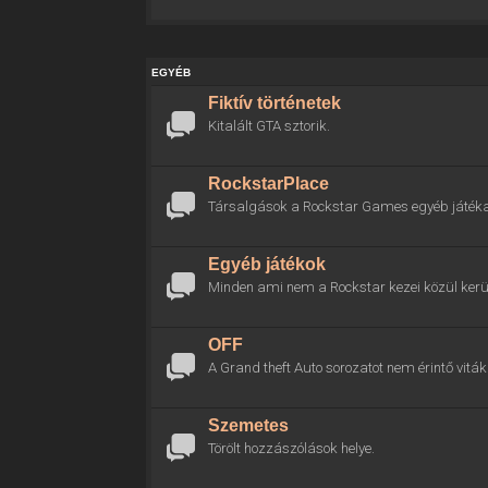
EGYÉB
Fiktív történetek
Kitalált GTA sztorik.
RockstarPlace
Társalgások a Rockstar Games egyéb játékai
Egyéb játékok
Minden ami nem a Rockstar kezei közül kerül
OFF
A Grand theft Auto sorozatot nem érintő viták 
Szemetes
Törölt hozzászólások helye.