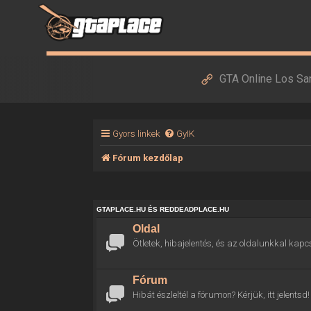
GTA Online Los Sa
Gyors linkek
GyIK
Fórum kezdőlap
GTAPLACE.HU ÉS REDDEADPLACE.HU
Oldal
Ötletek, hibajelentés, és az oldalunkkal kapc
Fórum
Hibát észleltél a fórumon? Kérjük, itt jelentsd!