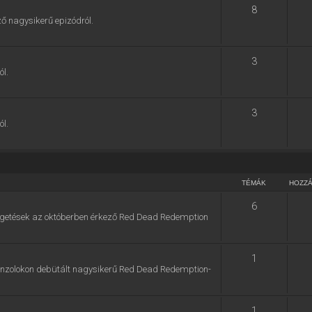
8
ő nagysikerű epizódról.
3
ól.
3
ól.
TÉMÁK
HOZZ
6
zélgetések az októberben érkező Red Dead Redemption
1
konzolokon debütált nagysikerű Red Dead Redemption-
1