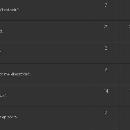
7
ét epizódról.
29
l.
2
l.
2
ző mellékepizódról.
14
zről.
2
t epizódról.