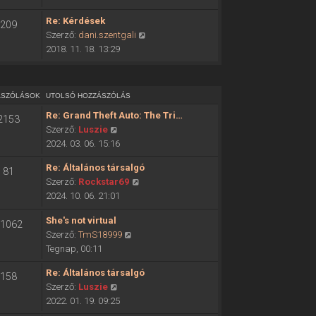
ó
o
h
Re: Kérdések
209
l
o
U
Szerző:
dani.szentgali
s
z
t
2018. 11. 18. 13:29
ó
z
o
h
á
l
o
s
s
z
ÁSZÓLÁSOK
UTOLSÓ HOZZÁSZÓLÁS
z
ó
z
ó
Re: Grand Theft Auto: The Tri…
2153
h
á
l
U
Szerző:
Luszie
o
s
á
t
2024. 03. 06. 15:16
z
z
s
o
z
ó
Re: Általános társalgó
m
81
l
á
l
U
Szerző:
Rockstar69
e
s
s
á
t
2024. 10. 06. 21:01
g
ó
z
s
o
t
h
ó
She's not virtual
m
l
1062
e
o
l
U
Szerző:
TmS18999
e
s
k
z
á
t
Tegnap, 00:11
g
ó
i
z
s
o
t
h
n
á
Re: Általános társalgó
m
158
l
e
o
t
s
U
Szerző:
Luszie
e
s
k
z
é
z
t
2022. 01. 19. 09:25
g
ó
i
z
s
ó
o