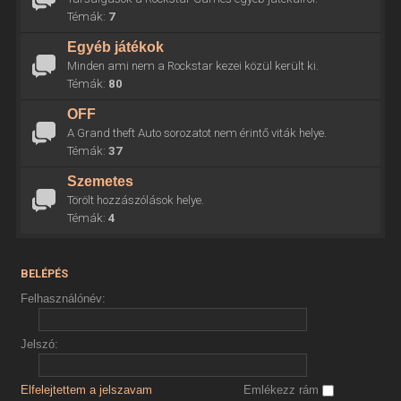
Témák:
7
Egyéb játékok
Minden ami nem a Rockstar kezei közül került ki.
Témák:
80
OFF
A Grand theft Auto sorozatot nem érintő viták helye.
Témák:
37
Szemetes
Törölt hozzászólások helye.
Témák:
4
BELÉPÉS
Felhasználónév:
Jelszó:
Elfelejtettem a jelszavam
Emlékezz rám