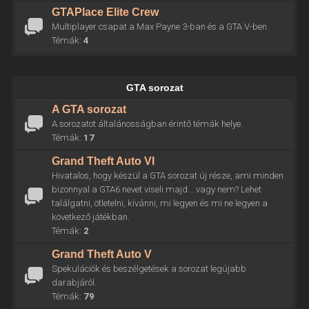
GTAPlace Elite Crew
Multiplayer csapat a Max Payne 3-ban és a GTA V-ben.
Témák:
4
GTA sorozat
A GTA sorozat
A sorozatot általánosságban érintő témák helye.
Témák:
17
Grand Theft Auto VI
Hivatalos, hogy készül a GTA sorozat új része, ami minden
bizonnyal a GTA6 nevet viseli majd... vagy nem? Lehet
találgatni, ötletelni, kívánni, mi legyen és mi ne legyen a
következő játékban.
Témák:
2
Grand Theft Auto V
Spekulációk és beszélgetések a sorozat legújabb
darabjáról.
Témák:
79