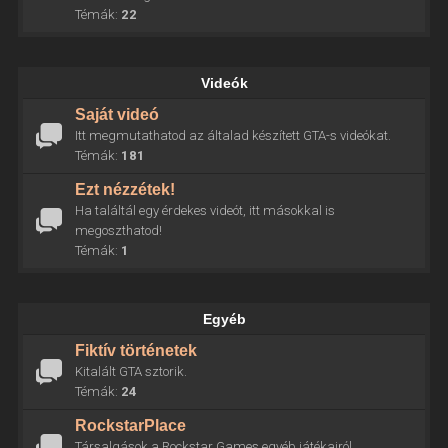
Témák:
22
Videók
Saját videó
Itt megmutathatod az általad készített GTA-s videókat.
Témák:
181
Ezt nézzétek!
Ha találtál egy érdekes videót, itt másokkal is
megoszthatod!
Témák:
1
Egyéb
Fiktív történetek
Kitalált GTA sztorik.
Témák:
24
RockstarPlace
Társalgások a Rockstar Games egyéb játékairól.