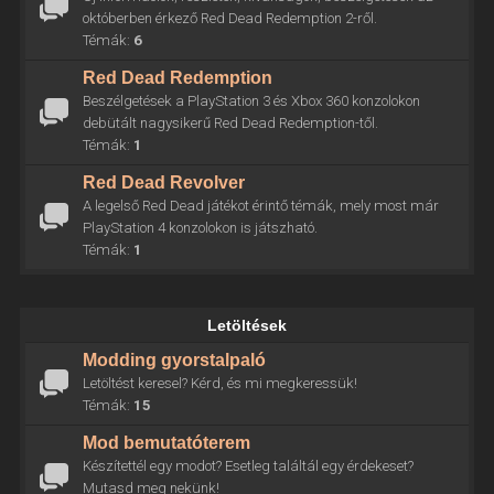
októberben érkező Red Dead Redemption 2-ről.
Témák:
6
Red Dead Redemption
Beszélgetések a PlayStation 3 és Xbox 360 konzolokon
debütált nagysikerű Red Dead Redemption-től.
Témák:
1
Red Dead Revolver
A legelső Red Dead játékot érintő témák, mely most már
PlayStation 4 konzolokon is játszható.
Témák:
1
Letöltések
Modding gyorstalpaló
Letöltést keresel? Kérd, és mi megkeressük!
Témák:
15
Mod bemutatóterem
Készítettél egy modot? Esetleg találtál egy érdekeset?
Mutasd meg nekünk!