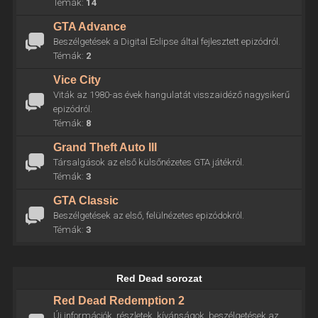
Témák:
14
GTA Advance
Beszélgetések a Digital Eclipse által fejlesztett epizódról.
Témák:
2
Vice City
Viták az 1980-as évek hangulatát visszaidéző nagysikerű
epizódról.
Témák:
8
Grand Theft Auto III
Társalgások az első külsőnézetes GTA játékról.
Témák:
3
GTA Classic
Beszélgetések az első, felülnézetes epizódokról.
Témák:
3
Red Dead sorozat
Red Dead Redemption 2
Új információk, részletek, kívánságok, beszélgetések az