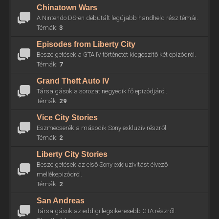
Chinatown Wars
A Nintendo DS-en debütált legújabb handheld rész témái.
Témák:
3
Episodes from Liberty City
Beszélgetések a GTA IV történetét kiegészítő két epizódról.
Témák:
7
Grand Theft Auto IV
Társalgások a sorozat negyedik fő epizódjáról.
Témák:
29
Vice City Stories
Eszmecserék a második Sony exkluzív részről.
Témák:
2
Liberty City Stories
Beszélgetések az első Sony exkluzivitást élvező
mellékepizódról.
Témák:
2
San Andreas
Társalgások az eddigi legsikeresebb GTA részről.