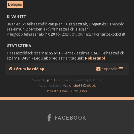
KI VAN ITT
Jelenleg
51
felhasználó van jelen :: 0 regisztrált, 0 rejtett és 51 vendég
(az elmúlt 2 percben aktív felhasználók alapján)
A legtöbb felhasználó (
1029
fő) 2021. 01. 09. 18:27-kor tartózkodott itt.
STATISZTIKA
Hozzászólások száma:
52611
• Témák száma:
566
• Felhasználók
száma:
3431
• Legújabb regisztrált tagunk:
Robertmof
Fórum kezdőlap
Kapcsolat
Powered by
phpBB
® Forum Software © phpBB Limited
Magyar fordítás ©
Magyar phpBB Közösség
PRIVACY_LINK
|
TERMS_LINK
FACEBOOK