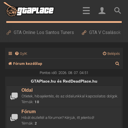
GTA Online Los Santos Tuners
GTA V Csalások
GyIK
Belépés
K
Fórum kezdőlap
e
Pontos idő: 2026. 08. 07. 04:51
r
GTAPlace.hu és RedDeadPlace.hu
e
Oldal
Ötletek, hibajelentés, és az oldalunkkal kapcsolatos dolgok.
s
Témák:
10
é
Fórum
s
Hibát észleltél a fórumon? Kérjük, itt jelentsd!
Témák:
2