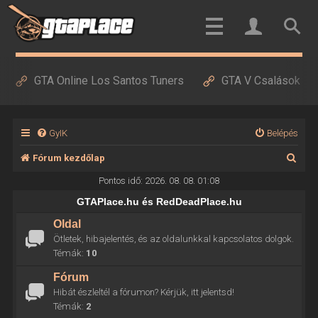
GTA Online Los Santos Tuners
GTA V Csalások
GyIK
Belépés
K
Fórum kezdőlap
e
Pontos idő: 2026. 08. 08. 01:08
r
GTAPlace.hu és RedDeadPlace.hu
e
Oldal
Ötletek, hibajelentés, és az oldalunkkal kapcsolatos dolgok.
s
Témák:
10
é
Fórum
s
Hibát észleltél a fórumon? Kérjük, itt jelentsd!
Témák:
2