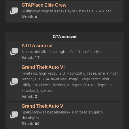
GTAPlace Elite Crew
Multiplayer csapat a Max Payne 3-ban és a GTA V-ben.
Témák:
4
GTA sorozat
A GTA sorozat
A sorozatot általánosságban érintő témák helye.
Témák:
17
Grand Theft Auto VI
Hivatalos, hogy készül a GTA sorozat új része, ami minden
bizonnyal a GTA6 nevet viseli majd... vagy nem? Lehet
találgatni, ötletelni, kívánni, mi legyen és mi ne legyen a
következő játékban.
Témák:
2
Grand Theft Auto V
Spekulációk és beszélgetések a sorozat legújabb
darabjáról.
Témák:
80