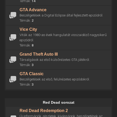
Témák:
14
GTA Advance
Beszélgetések a Digital Eclipse által fejlesztett epizódról.
Témák:
2
Vice City
Viták az 1980-as évek hangulatát visszaidéző nagysikerű
epizódról.
Témák:
8
Grand Theft Auto III
Társalgások az első külsőnézetes GTA játékról.
Témák:
3
GTA Classic
Beszélgetések az első, felülnézetes epizódokról.
Témák:
3
Red Dead sorozat
Red Dead Redemption 2
Új információk, részletek, kívánságok, beszélgetések az