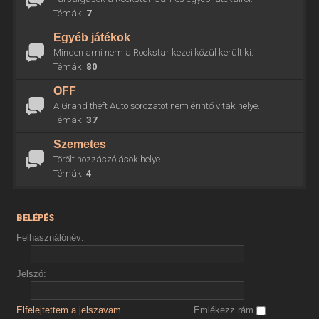
Témák:
7
Egyéb játékok
Minden ami nem a Rockstar kezei közül került ki.
Témák:
80
OFF
A Grand theft Auto sorozatot nem érintő viták helye.
Témák:
37
Szemetes
Törölt hozzászólások helye.
Témák:
4
BELÉPÉS
Felhasználónév:
Jelszó:
Elfelejtettem a jelszavam
Emlékezz rám