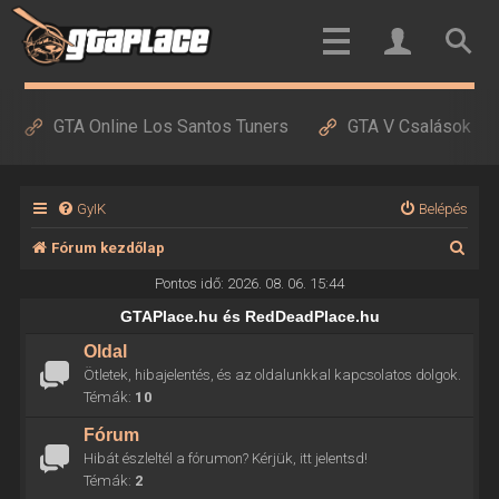
GTA Online Los Santos Tuners
GTA V Csalások
GyIK
Belépés
K
Fórum kezdőlap
e
Pontos idő: 2026. 08. 06. 15:44
r
GTAPlace.hu és RedDeadPlace.hu
e
Oldal
Ötletek, hibajelentés, és az oldalunkkal kapcsolatos dolgok.
s
Témák:
10
é
Fórum
s
Hibát észleltél a fórumon? Kérjük, itt jelentsd!
Témák:
2