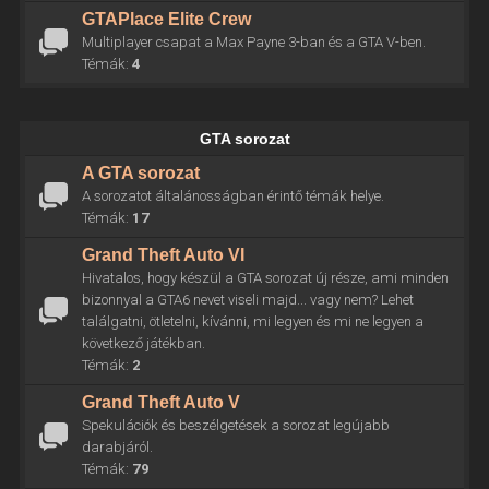
GTAPlace Elite Crew
Multiplayer csapat a Max Payne 3-ban és a GTA V-ben.
Témák:
4
GTA sorozat
A GTA sorozat
A sorozatot általánosságban érintő témák helye.
Témák:
17
Grand Theft Auto VI
Hivatalos, hogy készül a GTA sorozat új része, ami minden
bizonnyal a GTA6 nevet viseli majd... vagy nem? Lehet
találgatni, ötletelni, kívánni, mi legyen és mi ne legyen a
következő játékban.
Témák:
2
Grand Theft Auto V
Spekulációk és beszélgetések a sorozat legújabb
darabjáról.
Témák:
79