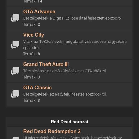
Témák:
14
GTA Advance
Beszélgetések a Digital Eclipse által fejlesztett epizódról.
Témák:
2
Vice City
Viták az 1980-as évek hangulatát visszaidéző nagysikerű
epizódról.
Témák:
8
Grand Theft Auto III
Társalgások az első külsőnézetes GTA játékról.
Témák:
3
GTA Classic
Beszélgetések az első, felülnézetes epizódokról.
Témák:
3
Red Dead sorozat
Red Dead Redemption 2
Új információk, részletek, kívánságok, beszélgetések az