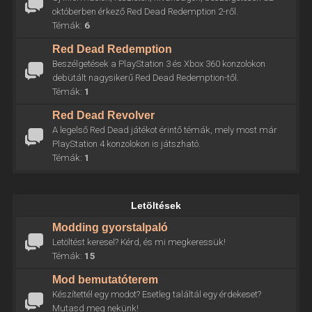
októberben érkező Red Dead Redemption 2-ről.
Témák:
6
Red Dead Redemption
Beszélgetések a PlayStation 3 és Xbox 360 konzolokon
debütált nagysikerű Red Dead Redemption-től.
Témák:
1
Red Dead Revolver
A legelső Red Dead játékot érintő témák, mely most már
PlayStation 4 konzolokon is játszható.
Témák:
1
Letöltések
Modding gyorstalpaló
Letöltést keresel? Kérd, és mi megkeressük!
Témák:
15
Mod bemutatóterem
Készítettél egy modot? Esetleg találtál egy érdekeset?
Mutasd meg nekünk!