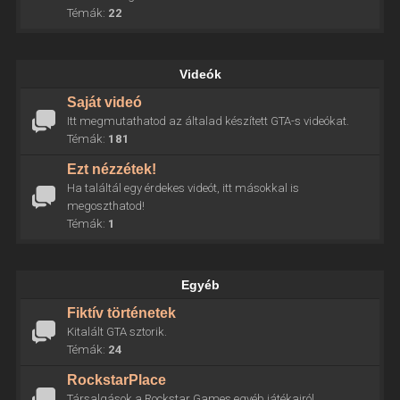
Témák:
22
Videók
Saját videó
Itt megmutathatod az általad készített GTA-s videókat.
Témák:
181
Ezt nézzétek!
Ha találtál egy érdekes videót, itt másokkal is
megoszthatod!
Témák:
1
Egyéb
Fiktív történetek
Kitalált GTA sztorik.
Témák:
24
RockstarPlace
Társalgások a Rockstar Games egyéb játékairól.