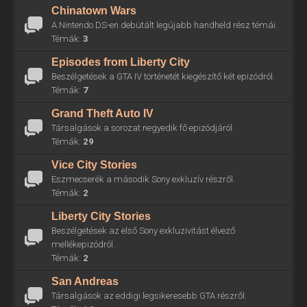
Chinatown Wars
A Nintendo DS-en debütált legújabb handheld rész témái.
Témák:
3
Episodes from Liberty City
Beszélgetések a GTA IV történetét kiegészítő két epizódról.
Témák:
7
Grand Theft Auto IV
Társalgások a sorozat negyedik fő epizódjáról.
Témák:
29
Vice City Stories
Eszmecserék a második Sony exkluzív részről.
Témák:
2
Liberty City Stories
Beszélgetések az első Sony exkluzivitást élvező
mellékepizódról.
Témák:
2
San Andreas
Társalgások az eddigi legsikeresebb GTA részről.