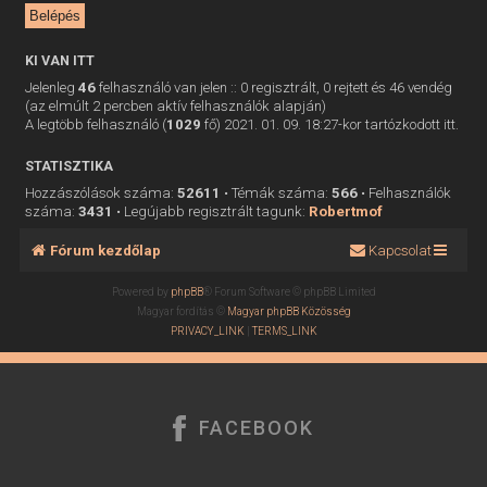
KI VAN ITT
Jelenleg
46
felhasználó van jelen :: 0 regisztrált, 0 rejtett és 46 vendég
(az elmúlt 2 percben aktív felhasználók alapján)
A legtöbb felhasználó (
1029
fő) 2021. 01. 09. 18:27-kor tartózkodott itt.
STATISZTIKA
Hozzászólások száma:
52611
• Témák száma:
566
• Felhasználók
száma:
3431
• Legújabb regisztrált tagunk:
Robertmof
Fórum kezdőlap
Kapcsolat
Powered by
phpBB
® Forum Software © phpBB Limited
Magyar fordítás ©
Magyar phpBB Közösség
PRIVACY_LINK
|
TERMS_LINK
FACEBOOK