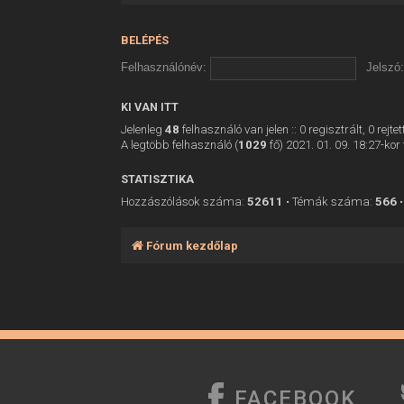
BELÉPÉS
Felhasználónév:
Jelszó:
KI VAN ITT
Jelenleg
48
felhasználó van jelen :: 0 regisztrált, 0 rej
A legtöbb felhasználó (
1029
fő) 2021. 01. 09. 18:27-kor 
STATISZTIKA
Hozzászólások száma:
52611
• Témák száma:
566
•
Fórum kezdőlap
FACEBOOK