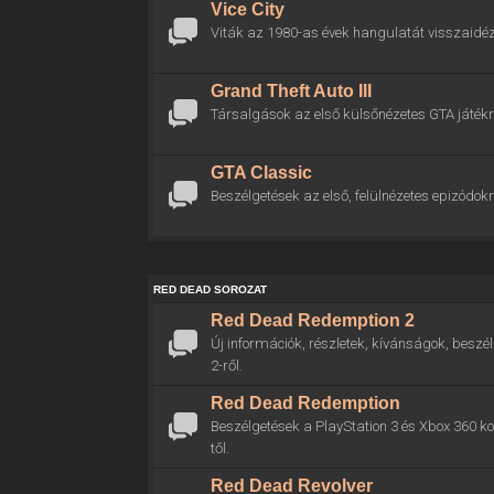
Vice City
Viták az 1980-as évek hangulatát visszaidéz
Grand Theft Auto III
Társalgások az első külsőnézetes GTA játékr
GTA Classic
Beszélgetések az első, felülnézetes epizódokr
RED DEAD SOROZAT
Red Dead Redemption 2
Új információk, részletek, kívánságok, bes
2-ről.
Red Dead Redemption
Beszélgetések a PlayStation 3 és Xbox 360 
től.
Red Dead Revolver