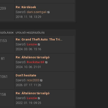
ó
o
h
Re: Kérdések
209
l
o
U
Szerző:
dani.szentgali
s
z
t
2018. 11. 18. 13:29
ó
z
o
h
á
l
o
s
s
z
ÁSZÓLÁSOK
UTOLSÓ HOZZÁSZÓLÁS
z
ó
z
ó
Re: Grand Theft Auto: The Tri…
2153
h
á
l
U
Szerző:
Luszie
o
s
á
t
2024. 03. 06. 15:16
z
z
s
o
z
ó
Re: Általános társalgó
m
81
l
á
l
U
Szerző:
Rockstar69
e
s
s
á
t
2024. 10. 06. 21:01
g
ó
z
s
o
t
h
ó
Don't hesitate
m
l
1061
e
o
l
U
Szerző:
ricsi2003
e
s
k
z
á
t
2026. 07. 17. 11:26
g
ó
i
z
s
o
t
h
n
á
Re: Általános társalgó
m
158
l
e
o
t
s
U
Szerző:
Luszie
e
s
k
z
é
z
t
2022. 01. 19. 09:25
g
ó
i
z
s
ó
o