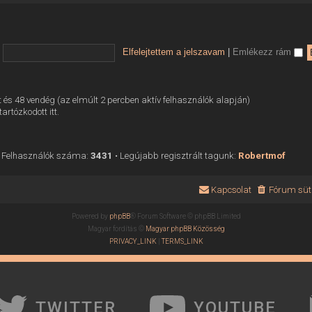
Elfelejtettem a jelszavam
|
Emlékezz rám
tett és 48 vendég (az elmúlt 2 percben aktív felhasználók alapján)
tartózkodott itt.
 Felhasználók száma:
3431
• Legújabb regisztrált tagunk:
Robertmof
Kapcsolat
Fórum süti
Powered by
phpBB
® Forum Software © phpBB Limited
Magyar fordítás ©
Magyar phpBB Közösség
PRIVACY_LINK
|
TERMS_LINK
TWITTER
YOUTUBE