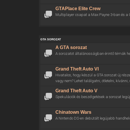
GTAPlace Elite Crew
Multiplayer csapat a Max Payne 3-ban és a 
GTA SOROZAT
A GTA sorozat
A sorozatot általánosságban érintő témák he
Grand Theft Auto VI
Hivatalos, hogy készül a GTA sorozat új rész
vagy nem? Lehet találgatni, ötletelni, kívánni
Grand Theft Auto V
Spekulációk és beszélgetések a sorozat legú
Chinatown Wars
A Nintendo DS-en debütált legújabb handhel