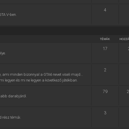
4
GTA V-ben.
TÉMÁK
HOZZ
17
lye.
2
e, ami minden bizonnyal a GTA6 nevet viseli majd...
, mi legyen és mi ne legyen a következő játékban.
79
2
jabb darabjáról.
3
d rész témái.