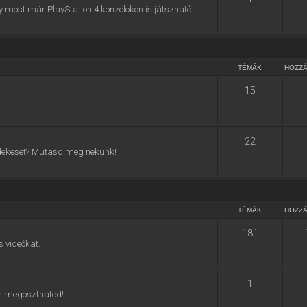
y most már PlayStation 4 konzolokon is játszható.
TÉMÁK
HOZZ
15
22
 érdekeset? Mutasd meg nekünk!
TÉMÁK
HOZZ
181
s videókat.
1
 is megoszthatod!