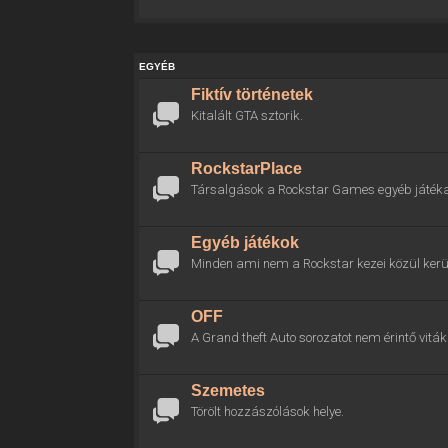
EGYÉB
Fiktív történetek
Kitalált GTA sztorik.
RockstarPlace
Társalgások a Rockstar Games egyéb játékai
Egyéb játékok
Minden ami nem a Rockstar kezei közül kerül
OFF
A Grand theft Auto sorozatot nem érintő viták 
Szemetes
Törölt hozzászólások helye.