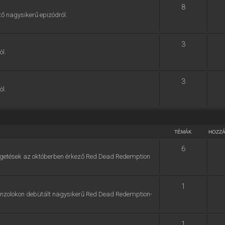
8
ő nagysikerű epizódról.
3
ól.
3
ól.
TÉMÁK
HOZZ
6
zélgetések az októberben érkező Red Dead Redemption
1
konzolokon debütált nagysikerű Red Dead Redemption-
1