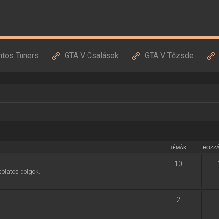
ntos Tuners
GTA V Csalások
GTA V Tőzsde
TÉMÁK
HOZZ
10
solatos dolgok.
2