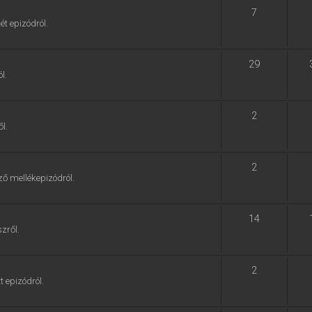
7
ét epizódról.
29
l.
2
l.
2
ző mellékepizódról.
14
zről.
2
t epizódról.