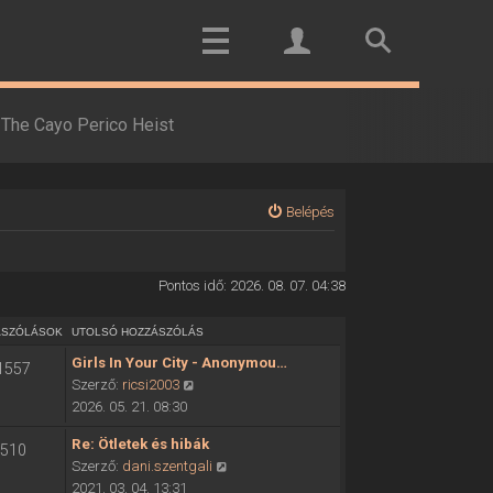
The Cayo Perico Heist
Belépés
Pontos idő: 2026. 08. 07. 04:38
ÁSZÓLÁSOK
UTOLSÓ HOZZÁSZÓLÁS
Girls In Your City - Anonymou…
1557
U
Szerző:
ricsi2003
t
2026. 05. 21. 08:30
o
Re: Ötletek és hibák
510
l
U
Szerző:
dani.szentgali
s
t
2021. 03. 04. 13:31