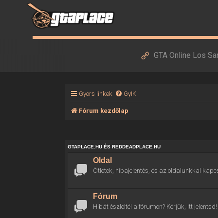
GTA Online Los Sa
Gyors linkek
GyIK
Fórum kezdőlap
GTAPLACE.HU ÉS REDDEADPLACE.HU
Oldal
Ötletek, hibajelentés, és az oldalunkkal kapc
Fórum
Hibát észleltél a fórumon? Kérjük, itt jelentsd!