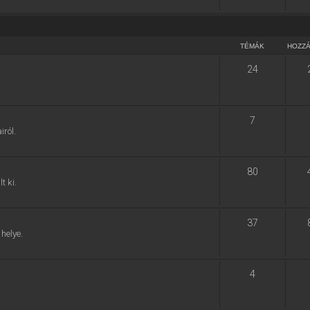
TÉMÁK
HOZZ
24
7
ról.
80
t ki.
37
helye.
4