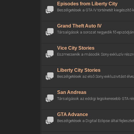
Episodes from Liberty City
Beszélgetések a GTA IV történetét kiegészítő k
Grand Theft Auto IV
Társalgások a sorozat negyedik fő epizódjáró
Vice City Stories
Eszmecserék a második Sony exkluzív részrő
Liberty City Stories
Beszélgetések az első Sony exkluzivitást élve
San Andreas
Társalgások az eddigi legsikeresebb GTA rés
GTA Advance
Beszélgetések a Digital Eclipse által fejlesztet