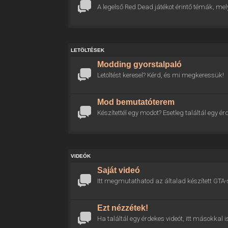
A legelső Red Dead játékot érintő témák, mel
LETÖLTÉSEK
Modding gyorstalpaló
Letöltést keresel? Kérd, és mi megkeressük!
Mod bemutatóterem
Készítettél egy modot? Esetleg találtál egy
VIDEÓK
Saját videó
Itt megmutathatod az általad készített GTA-
Ezt nézzétek!
Ha találtál egy érdekes videót, itt másokkal