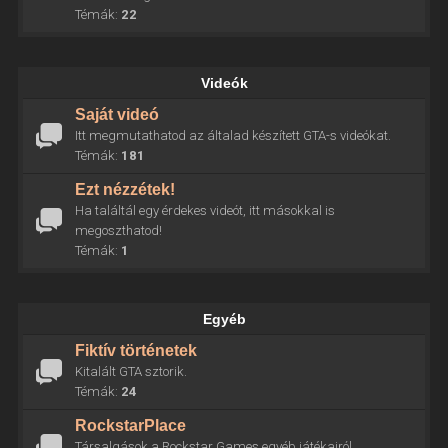
Témák:
22
Videók
Saját videó
Itt megmutathatod az általad készített GTA-s videókat.
Témák:
181
Ezt nézzétek!
Ha találtál egy érdekes videót, itt másokkal is
megoszthatod!
Témák:
1
Egyéb
Fiktív történetek
Kitalált GTA sztorik.
Témák:
24
RockstarPlace
Társalgások a Rockstar Games egyéb játékairól.