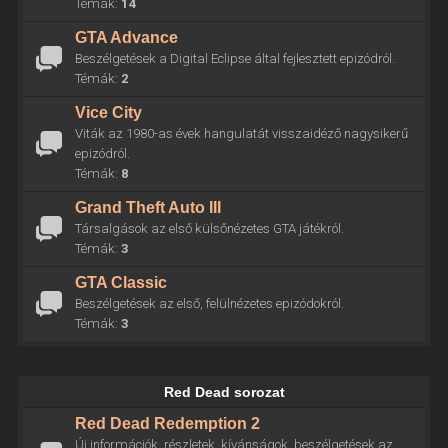
Témák:
14
GTA Advance
Beszélgetések a Digital Eclipse által fejlesztett epizódról.
Témák:
2
Vice City
Viták az 1980-as évek hangulatát visszaidéző nagysikerű
epizódról.
Témák:
8
Grand Theft Auto III
Társalgások az első külsőnézetes GTA játékról.
Témák:
3
GTA Classic
Beszélgetések az első, felülnézetes epizódokról.
Témák:
3
Red Dead sorozat
Red Dead Redemption 2
Új információk, részletek, kívánságok, beszélgetések az