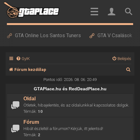
GTA Online Los Santos Tuners
GTA V Csalások
GyIK
Belépés
K
Fórum kezdőlap
e
Pontos idő: 2026. 08. 06. 20:49
r
GTAPlace.hu és RedDeadPlace.hu
e
Oldal
Ötletek, hibajelentés, és az oldalunkkal kapcsolatos dolgok.
s
Témák:
10
é
Fórum
s
Hibát észleltél a fórumon? Kérjük, itt jelentsd!
Témák:
2