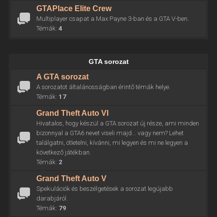
GTAPlace Elite Crew
Multiplayer csapat a Max Payne 3-ban és a GTA V-ben.
Témák:
4
GTA sorozat
A GTA sorozat
A sorozatot általánosságban érintő témák helye.
Témák:
17
Grand Theft Auto VI
Hivatalos, hogy készül a GTA sorozat új része, ami minden
bizonnyal a GTA6 nevet viseli majd... vagy nem? Lehet
találgatni, ötletelni, kívánni, mi legyen és mi ne legyen a
következő játékban.
Témák:
2
Grand Theft Auto V
Spekulációk és beszélgetések a sorozat legújabb
darabjáról.
Témák:
79