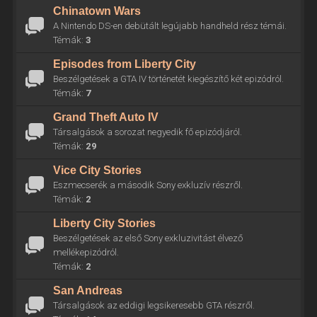
Chinatown Wars
A Nintendo DS-en debütált legújabb handheld rész témái.
Témák:
3
Episodes from Liberty City
Beszélgetések a GTA IV történetét kiegészítő két epizódról.
Témák:
7
Grand Theft Auto IV
Társalgások a sorozat negyedik fő epizódjáról.
Témák:
29
Vice City Stories
Eszmecserék a második Sony exkluzív részről.
Témák:
2
Liberty City Stories
Beszélgetések az első Sony exkluzivitást élvező
mellékepizódról.
Témák:
2
San Andreas
Társalgások az eddigi legsikeresebb GTA részről.