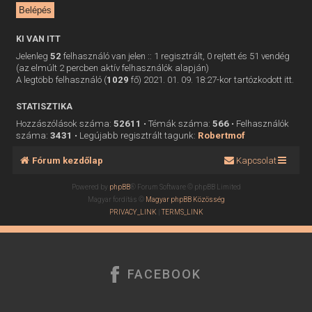
KI VAN ITT
Jelenleg
52
felhasználó van jelen :: 1 regisztrált, 0 rejtett és 51 vendég
(az elmúlt 2 percben aktív felhasználók alapján)
A legtöbb felhasználó (
1029
fő) 2021. 01. 09. 18:27-kor tartózkodott itt.
STATISZTIKA
Hozzászólások száma:
52611
• Témák száma:
566
• Felhasználók
száma:
3431
• Legújabb regisztrált tagunk:
Robertmof
Fórum kezdőlap
Kapcsolat
Powered by
phpBB
® Forum Software © phpBB Limited
Magyar fordítás ©
Magyar phpBB Közösség
PRIVACY_LINK
|
TERMS_LINK
FACEBOOK