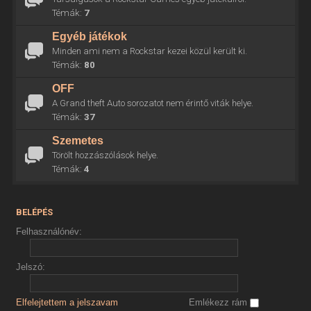
Témák:
7
Egyéb játékok
Minden ami nem a Rockstar kezei közül került ki.
Témák:
80
OFF
A Grand theft Auto sorozatot nem érintő viták helye.
Témák:
37
Szemetes
Törölt hozzászólások helye.
Témák:
4
BELÉPÉS
Felhasználónév:
Jelszó:
Elfelejtettem a jelszavam
Emlékezz rám