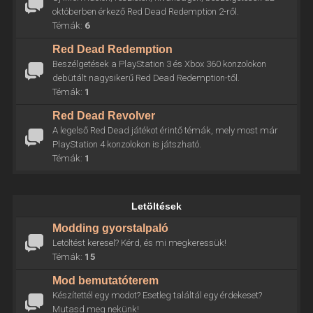
októberben érkező Red Dead Redemption 2-ről.
Témák:
6
Red Dead Redemption
Beszélgetések a PlayStation 3 és Xbox 360 konzolokon
debütált nagysikerű Red Dead Redemption-től.
Témák:
1
Red Dead Revolver
A legelső Red Dead játékot érintő témák, mely most már
PlayStation 4 konzolokon is játszható.
Témák:
1
Letöltések
Modding gyorstalpaló
Letöltést keresel? Kérd, és mi megkeressük!
Témák:
15
Mod bemutatóterem
Készítettél egy modot? Esetleg találtál egy érdekeset?
Mutasd meg nekünk!