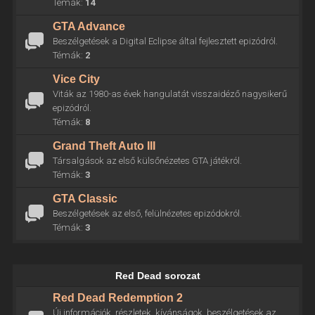
Témák:
14
GTA Advance
Beszélgetések a Digital Eclipse által fejlesztett epizódról.
Témák:
2
Vice City
Viták az 1980-as évek hangulatát visszaidéző nagysikerű
epizódról.
Témák:
8
Grand Theft Auto III
Társalgások az első külsőnézetes GTA játékról.
Témák:
3
GTA Classic
Beszélgetések az első, felülnézetes epizódokról.
Témák:
3
Red Dead sorozat
Red Dead Redemption 2
Új információk, részletek, kívánságok, beszélgetések az