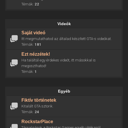
Témák:
22
Videók
Saját videó
Itt megmutathatod az általad készített GTA-s videókat.
Témák:
181
Ezt nézzétek!
Ha találtál egy érdekes videót, itt másokkal is
megoszthatod!
Témák:
1
Egyéb
Fiktív történetek
Kitalált GTA sztorik.
Témák:
24
RockstarPlace
Társalgások a Rockstar Games egyéb játékairól.