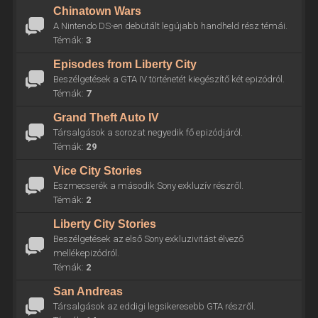
Chinatown Wars
A Nintendo DS-en debütált legújabb handheld rész témái.
Témák:
3
Episodes from Liberty City
Beszélgetések a GTA IV történetét kiegészítő két epizódról.
Témák:
7
Grand Theft Auto IV
Társalgások a sorozat negyedik fő epizódjáról.
Témák:
29
Vice City Stories
Eszmecserék a második Sony exkluzív részről.
Témák:
2
Liberty City Stories
Beszélgetések az első Sony exkluzivitást élvező
mellékepizódról.
Témák:
2
San Andreas
Társalgások az eddigi legsikeresebb GTA részről.