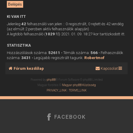
KI VAN ITT
Jelenleg
42
felhasználó van jelen :: 0 regisztrált, 0 rejtett és 42 vendég
(az elmúlt 2 percben aktív felhasználók alapján)
A legtöbb felhasználó (
1029
fő) 2021. 01. 09. 18:27-kor tartózkodott itt.
STATISZTIKA
Hozzászólások száma:
52611
• Témák száma:
566
• Felhasználók
száma:
3431
• Legújabb regisztrált tagunk:
Robertmof
Fórum kezdőlap
Kapcsolat
Powered by
phpBB
® Forum Software © phpBB Limited
Magyar fordítás ©
Magyar phpBB Közösség
PRIVACY_LINK
|
TERMS_LINK
FACEBOOK