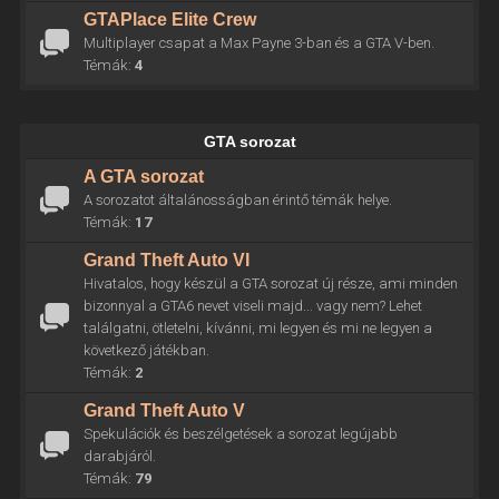
GTAPlace Elite Crew
Multiplayer csapat a Max Payne 3-ban és a GTA V-ben.
Témák:
4
GTA sorozat
A GTA sorozat
A sorozatot általánosságban érintő témák helye.
Témák:
17
Grand Theft Auto VI
Hivatalos, hogy készül a GTA sorozat új része, ami minden
bizonnyal a GTA6 nevet viseli majd... vagy nem? Lehet
találgatni, ötletelni, kívánni, mi legyen és mi ne legyen a
következő játékban.
Témák:
2
Grand Theft Auto V
Spekulációk és beszélgetések a sorozat legújabb
darabjáról.
Témák:
79