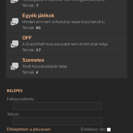
Témák:
7
Egyéb játékok
Minden ami nem a Rockstar kezei közül került ki.
Témák:
80
OFF
A Grand theft Auto sorozatot nem érintő viták helye.
Témák:
37
Szemetes
Törölt hozzászólások helye.
Témák:
4
BELÉPÉS
Felhasználónév:
Jelszó:
Elfelejtettem a jelszavam
Emlékezz rám