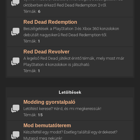
októberben érkező Red Dead Redemption 2-ről.
Témák:
6
Red Dead Redemption
Beszélgetések a PlayStation 3 és Xbox 360 konzolokon
debütált nagysikerű Red Dead Redemption-től.
Témák:
1
Red Dead Revolver
A legelső Red Dead játékot érintő témák, mely most már
PlayStation 4 konzolokon is játszható.
Témák:
1
Letöltések
Modding gyorstalpaló
Letöltést keresel? Kérd, és mi megkeressük!
Témák:
15
Mod bemutatóterem
Készítettél egy modot? Esetleg találtál egy érdekeset?
Mutasd meg nekünk!