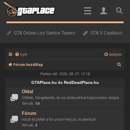
GTA Online Los Santos Tuners
GTA V Csalások
GyIK
Belépés
K
Fórum kezdőlap
e
Pontos idő: 2026. 08. 07. 12:18
r
GTAPlace.hu és RedDeadPlace.hu
e
Oldal
Ötletek, hibajelentés, és az oldalunkkal kapcsolatos dolgok.
s
Témák:
10
é
Fórum
s
Hibát észleltél a fórumon? Kérjük, itt jelentsd!
Témák:
2