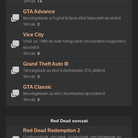
Témák:
14
GTA Advance
Beszélgetések a Digital Eclipse által fejlesztett epizódról.
Témák:
2
Vice City
Viták az 1980-as évek hangulatát visszaidéző nagysikerű
epizódról.
Témák:
8
Grand Theft Auto III
Társalgások az első külsőnézetes GTA játékról.
Témák:
3
GTA Classic
Beszélgetések az első, felülnézetes epizódokról.
Témák:
3
Red Dead sorozat
Red Dead Redemption 2
Új információk, részletek, kívánságok, beszélgetések az