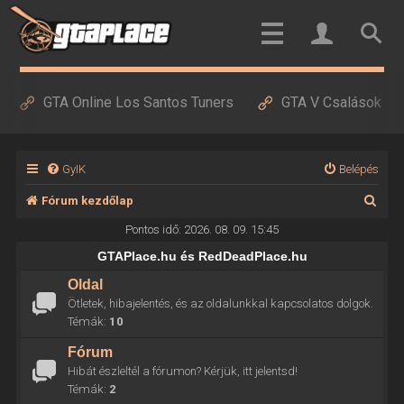
GTA Online Los Santos Tuners
GTA V Csalások
GyIK
Belépés
K
Fórum kezdőlap
e
Pontos idő: 2026. 08. 09. 15:45
r
GTAPlace.hu és RedDeadPlace.hu
e
Oldal
Ötletek, hibajelentés, és az oldalunkkal kapcsolatos dolgok.
s
Témák:
10
é
Fórum
s
Hibát észleltél a fórumon? Kérjük, itt jelentsd!
Témák:
2