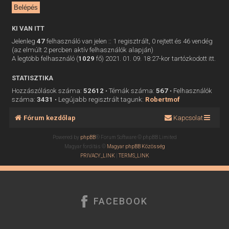
KI VAN ITT
Jelenleg
47
felhasználó van jelen :: 1 regisztrált, 0 rejtett és 46 vendég
(az elmúlt 2 percben aktív felhasználók alapján)
A legtöbb felhasználó (
1029
fő) 2021. 01. 09. 18:27-kor tartózkodott itt.
STATISZTIKA
Hozzászólások száma:
52612
• Témák száma:
567
• Felhasználók
száma:
3431
• Legújabb regisztrált tagunk:
Robertmof
Fórum kezdőlap
Kapcsolat
Powered by
phpBB
® Forum Software © phpBB Limited
Magyar fordítás ©
Magyar phpBB Közösség
PRIVACY_LINK
|
TERMS_LINK
FACEBOOK