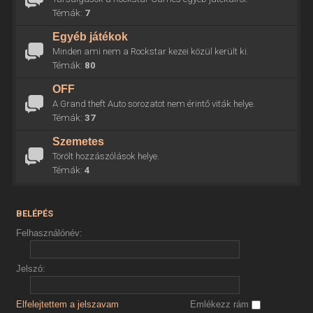
Témák:
7
Egyéb játékok
Minden ami nem a Rockstar kezei közül került ki.
Témák:
80
OFF
A Grand theft Auto sorozatot nem érintő viták helye.
Témák:
37
Szemetes
Törölt hozzászólások helye.
Témák:
4
BELÉPÉS
Felhasználónév:
Jelszó:
Elfelejtettem a jelszavam
Emlékezz rám