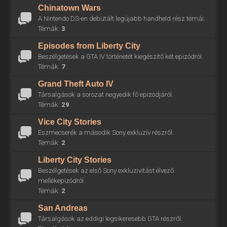
Chinatown Wars
A Nintendo DS-en debütált legújabb handheld rész témái.
Témák:
3
Episodes from Liberty City
Beszélgetések a GTA IV történetét kiegészítő két epizódról.
Témák:
7
Grand Theft Auto IV
Társalgások a sorozat negyedik fő epizódjáról.
Témák:
29
Vice City Stories
Eszmecserék a második Sony exkluzív részről.
Témák:
2
Liberty City Stories
Beszélgetések az első Sony exkluzivitást élvező
mellékepizódról.
Témák:
2
San Andreas
Társalgások az eddigi legsikeresebb GTA részről.