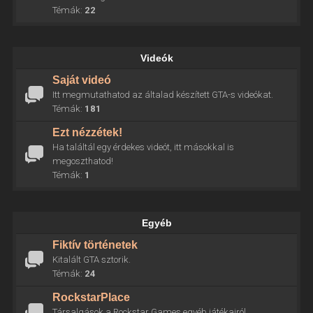
Témák:
22
Videók
Saját videó
Itt megmutathatod az általad készített GTA-s videókat.
Témák:
181
Ezt nézzétek!
Ha találtál egy érdekes videót, itt másokkal is
megoszthatod!
Témák:
1
Egyéb
Fiktív történetek
Kitalált GTA sztorik.
Témák:
24
RockstarPlace
Társalgások a Rockstar Games egyéb játékairól.