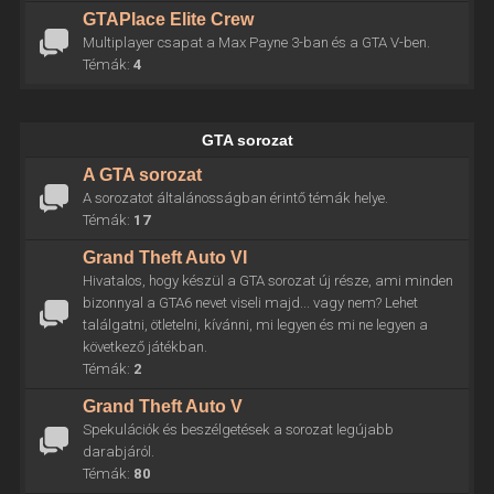
GTAPlace Elite Crew
Multiplayer csapat a Max Payne 3-ban és a GTA V-ben.
Témák:
4
GTA sorozat
A GTA sorozat
A sorozatot általánosságban érintő témák helye.
Témák:
17
Grand Theft Auto VI
Hivatalos, hogy készül a GTA sorozat új része, ami minden
bizonnyal a GTA6 nevet viseli majd... vagy nem? Lehet
találgatni, ötletelni, kívánni, mi legyen és mi ne legyen a
következő játékban.
Témák:
2
Grand Theft Auto V
Spekulációk és beszélgetések a sorozat legújabb
darabjáról.
Témák:
80