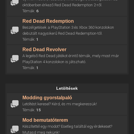
októberben érkező Red Dead Redemption 2-ről.
Témák:
6
Red Dead Redemption
Beszélgetések a PlayStation 3 és Xbox 360 konzolokon
debütált nagysikerű Red Dead Redemption-től.
Témák:
1
Red Dead Revolver
A legelső Red Dead játékot érintő témák, mely most már
PlayStation 4 konzolokon is játszható.
Témák:
1
Letöltések
Modding gyorstalpaló
Letöltést keresel? Kérd, és mi megkeressük!
Témák:
15
Mod bemutatóterem
Készítettél egy modot? Esetleg találtál egy érdekeset?
Mutasd meg nekünk!