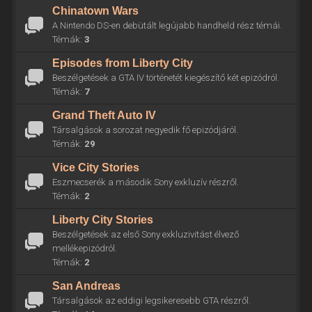
Chinatown Wars
A Nintendo DS-en debütált legújabb handheld rész témái.
Témák:
3
Episodes from Liberty City
Beszélgetések a GTA IV történetét kiegészítő két epizódról.
Témák:
7
Grand Theft Auto IV
Társalgások a sorozat negyedik fő epizódjáról.
Témák:
29
Vice City Stories
Eszmecserék a második Sony exkluzív részről.
Témák:
2
Liberty City Stories
Beszélgetések az első Sony exkluzivitást élvező
mellékepizódról.
Témák:
2
San Andreas
Társalgások az eddigi legsikeresebb GTA részről.