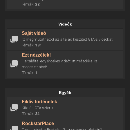
Témák:
22
Videók
Saját videó
Itt megmutathatod az általad készített GTA-s videókat.
Témák:
181
Ezt nézzétek!
Ha találtál egy érdekes videót, itt másokkal is
megoszthatod!
Témák:
1
Egyéb
Fiktív történetek
Kitalált GTA sztorik.
Témák:
24
RockstarPlace
Társalgások a Rockstar Games egyéb játékairól.