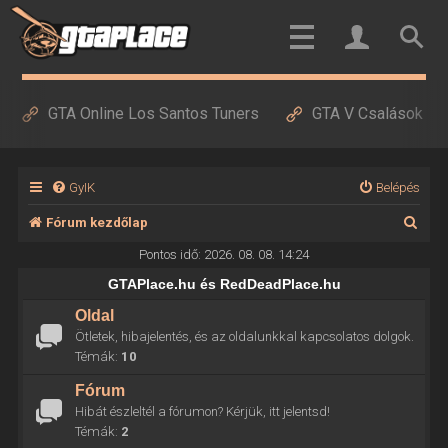
GTA Online Los Santos Tuners
GTA V Csalások
GyIK
Belépés
K
Fórum kezdőlap
e
Pontos idő: 2026. 08. 08. 14:24
r
GTAPlace.hu és RedDeadPlace.hu
e
Oldal
Ötletek, hibajelentés, és az oldalunkkal kapcsolatos dolgok.
s
Témák:
10
é
Fórum
s
Hibát észleltél a fórumon? Kérjük, itt jelentsd!
Témák:
2