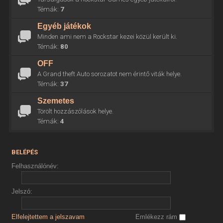
Témák:
7
Egyéb játékok
Minden ami nem a Rockstar kezei közül került ki.
Témák:
80
OFF
A Grand theft Auto sorozatot nem érintő viták helye.
Témák:
37
Szemetes
Törölt hozzászólások helye.
Témák:
4
BELÉPÉS
Felhasználónév:
Jelszó:
Elfelejtettem a jelszavam
Emlékezz rám