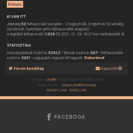
KI VAN ITT
Jelenleg
52
felhasználó van jelen :: 2 regisztrált, 0 rejtett és 50 vendég
(az elmúlt 2 percben aktív felhasználók alapján)
A legtöbb felhasználó (
1029
fő) 2021. 01. 09. 18:27-kor tartózkodott itt.
STATISZTIKA
Hozzászólások száma:
52612
• Témák száma:
567
• Felhasználók
száma:
3431
• Legújabb regisztrált tagunk:
Robertmof
Fórum kezdőlap
Kapcsolat
Powered by
phpBB
® Forum Software © phpBB Limited
Magyar fordítás ©
Magyar phpBB Közösség
PRIVACY_LINK
|
TERMS_LINK
FACEBOOK