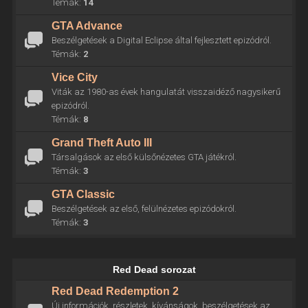
Témák:
14
GTA Advance
Beszélgetések a Digital Eclipse által fejlesztett epizódról.
Témák:
2
Vice City
Viták az 1980-as évek hangulatát visszaidéző nagysikerű
epizódról.
Témák:
8
Grand Theft Auto III
Társalgások az első külsőnézetes GTA játékról.
Témák:
3
GTA Classic
Beszélgetések az első, felülnézetes epizódokról.
Témák:
3
Red Dead sorozat
Red Dead Redemption 2
Új információk, részletek, kívánságok, beszélgetések az