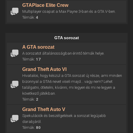
GTAPlace Elite Crew
Multiplayer csapat a Max Payne 3-ban és a GTA V-ben.
Témák:
4
GTA sorozat
A GTA sorozat
A sorozatot általánosságban érintő témák helye.
Témák:
17
Grand Theft Auto VI
Hivatalos, hogy készül a GTA sorozat új része, ami minden
bizonnyal a GTA6 nevet viseli majd... vagy nem? Lehet
találgatni, ötletelni, kívánni, mi legyen és mi ne legyen a
következő játékban.
Témák:
2
Grand Theft Auto V
Spekulációk és beszélgetések a sorozat legújabb
darabjáról.
Témák:
80