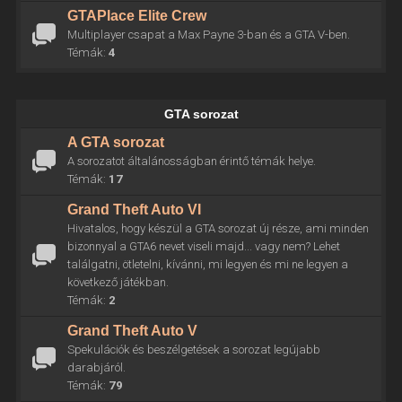
GTAPlace Elite Crew
Multiplayer csapat a Max Payne 3-ban és a GTA V-ben.
Témák:
4
GTA sorozat
A GTA sorozat
A sorozatot általánosságban érintő témák helye.
Témák:
17
Grand Theft Auto VI
Hivatalos, hogy készül a GTA sorozat új része, ami minden
bizonnyal a GTA6 nevet viseli majd... vagy nem? Lehet
találgatni, ötletelni, kívánni, mi legyen és mi ne legyen a
következő játékban.
Témák:
2
Grand Theft Auto V
Spekulációk és beszélgetések a sorozat legújabb
darabjáról.
Témák:
79