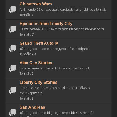
Chinatown Wars
A Nintendo DS-en debütált legújabb handheld rész témái.
Témák:
3
Episodes from Liberty City
Beszélgetések a GTA IV történetét kiegészítő két epizódról.
Témák:
7
Grand Theft Auto IV
Társalgások a sorozat negyedik fő epizódjáról.
Témák:
29
Vice City Stories
Eszmecserék a második Sony exkluzív részről.
Témák:
2
Liberty City Stories
Beszélgetések az első Sony exkluzivitást élvező
mellékepizódról.
Témák:
2
San Andreas
Társalgások az eddigi legsikeresebb GTA részről.