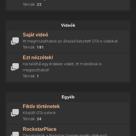
Témák:
22
Videók
Saját videó
Itt megmutathatod az általad készített GTA-s videókat.
Témák:
181
Ezt nézzétek!
Ha találtál egy érdekes videót, itt másokkal is
megoszthatod!
Témák:
1
Egyéb
Fiktív történetek
Kitalált GTA sztorik.
Témák:
24
RockstarPlace
Társalgások a Rockstar Games egyéb játékairól.