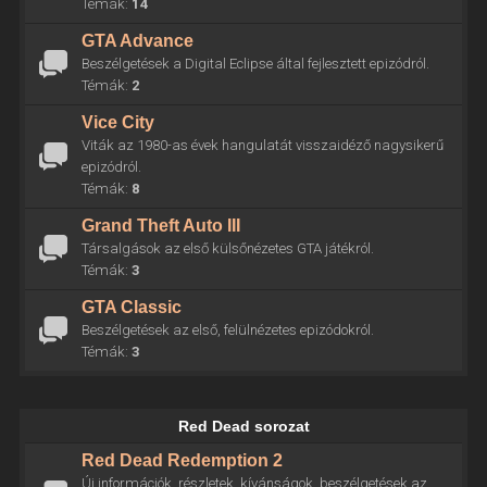
Témák:
14
GTA Advance
Beszélgetések a Digital Eclipse által fejlesztett epizódról.
Témák:
2
Vice City
Viták az 1980-as évek hangulatát visszaidéző nagysikerű
epizódról.
Témák:
8
Grand Theft Auto III
Társalgások az első külsőnézetes GTA játékról.
Témák:
3
GTA Classic
Beszélgetések az első, felülnézetes epizódokról.
Témák:
3
Red Dead sorozat
Red Dead Redemption 2
Új információk, részletek, kívánságok, beszélgetések az