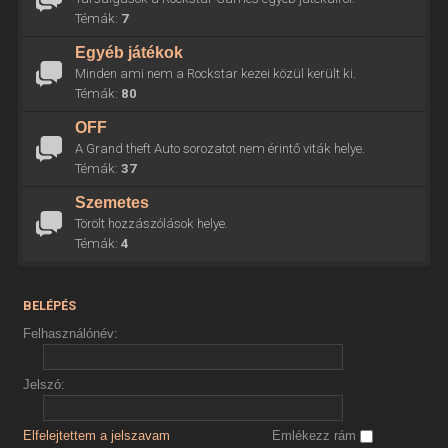
Témák:
7
Egyéb játékok
Minden ami nem a Rockstar kezei közül került ki.
Témák:
80
OFF
A Grand theft Auto sorozatot nem érintő viták helye.
Témák:
37
Szemetes
Törölt hozzászólások helye.
Témák:
4
BELÉPÉS
Felhasználónév:
Jelszó:
Elfelejtettem a jelszavam
Emlékezz rám