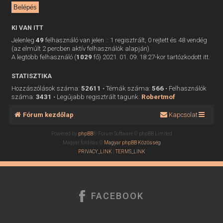
KI VAN ITT
Jelenleg
49
felhasználó van jelen :: 1 regisztrált, 0 rejtett és 48 vendég
(az elmúlt 2 percben aktív felhasználók alapján)
A legtöbb felhasználó (
1029
fő) 2021. 01. 09. 18:27-kor tartózkodott itt.
STATISZTIKA
Hozzászólások száma:
52611
• Témák száma:
566
• Felhasználók
száma:
3431
• Legújabb regisztrált tagunk:
Robertmof
Fórum kezdőlap
Kapcsolat
Powered by
phpBB
® Forum Software © phpBB Limited
Magyar fordítás ©
Magyar phpBB Közösség
PRIVACY_LINK
|
TERMS_LINK
FACEBOOK