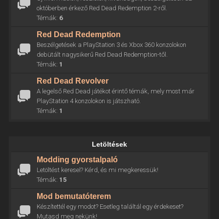
októberben érkező Red Dead Redemption 2-ről.
Témák:
6
Red Dead Redemption
Beszélgetések a PlayStation 3 és Xbox 360 konzolokon
debütált nagysikerű Red Dead Redemption-től.
Témák:
1
Red Dead Revolver
A legelső Red Dead játékot érintő témák, mely most már
PlayStation 4 konzolokon is játszható.
Témák:
1
Letöltések
Modding gyorstalpaló
Letöltést keresel? Kérd, és mi megkeressük!
Témák:
15
Mod bemutatóterem
Készítettél egy modot? Esetleg találtál egy érdekeset?
Mutasd meg nekünk!