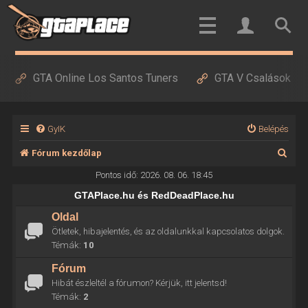
GTA Online Los Santos Tuners
GTA V Csalások
GyIK
Belépés
K
Fórum kezdőlap
e
Pontos idő: 2026. 08. 06. 18:45
r
GTAPlace.hu és RedDeadPlace.hu
e
Oldal
Ötletek, hibajelentés, és az oldalunkkal kapcsolatos dolgok.
s
Témák:
10
é
Fórum
s
Hibát észleltél a fórumon? Kérjük, itt jelentsd!
Témák:
2