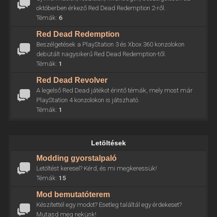
októberben érkező Red Dead Redemption 2-ről.
Témák:
6
Red Dead Redemption
Beszélgetések a PlayStation 3 és Xbox 360 konzolokon
debütált nagysikerű Red Dead Redemption-től.
Témák:
1
Red Dead Revolver
A legelső Red Dead játékot érintő témák, mely most már
PlayStation 4 konzolokon is játszható.
Témák:
1
Letöltések
Modding gyorstalpaló
Letöltést keresel? Kérd, és mi megkeressük!
Témák:
15
Mod bemutatóterem
Készítettél egy modot? Esetleg találtál egy érdekeset?
Mutasd meg nekünk!