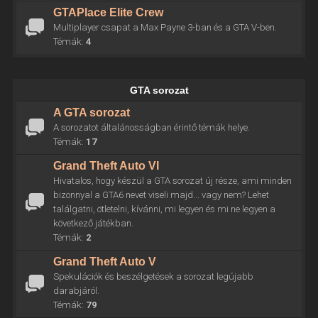
GTAPlace Elite Crew
Multiplayer csapat a Max Payne 3-ban és a GTA V-ben.
Témák:
4
GTA sorozat
A GTA sorozat
A sorozatot általánosságban érintő témák helye.
Témák:
17
Grand Theft Auto VI
Hivatalos, hogy készül a GTA sorozat új része, ami minden
bizonnyal a GTA6 nevet viseli majd... vagy nem? Lehet
találgatni, ötletelni, kívánni, mi legyen és mi ne legyen a
következő játékban.
Témák:
2
Grand Theft Auto V
Spekulációk és beszélgetések a sorozat legújabb
darabjáról.
Témák:
79