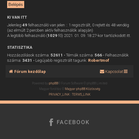
KI VAN ITT
Jelenleg
49
felhasználó van jelen :: 1 regisztrált, 0 rejtett és 48 vendég
(az elmúlt 2 percben aktív felhasználók alapján)
A legtöbb felhasználó (
1029
fő) 2021. 01. 09. 18:27-kor tartózkodott itt.
STATISZTIKA
Hozzászólások száma:
52611
• Témák száma:
566
• Felhasználók
száma:
3431
• Legújabb regisztrált tagunk:
Robertmof
Fórum kezdőlap
Kapcsolat
Powered by
phpBB
® Forum Software © phpBB Limited
Magyar fordítás ©
Magyar phpBB Közösség
PRIVACY_LINK
|
TERMS_LINK
FACEBOOK