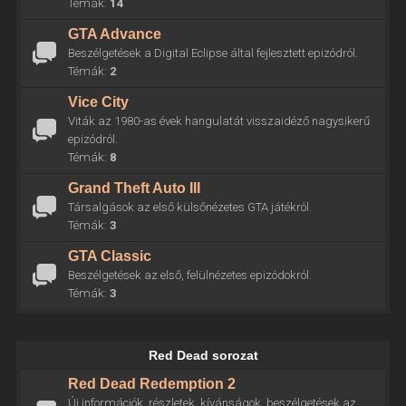
Témák:
14
GTA Advance
Beszélgetések a Digital Eclipse által fejlesztett epizódról.
Témák:
2
Vice City
Viták az 1980-as évek hangulatát visszaidéző nagysikerű
epizódról.
Témák:
8
Grand Theft Auto III
Társalgások az első külsőnézetes GTA játékról.
Témák:
3
GTA Classic
Beszélgetések az első, felülnézetes epizódokról.
Témák:
3
Red Dead sorozat
Red Dead Redemption 2
Új információk, részletek, kívánságok, beszélgetések az