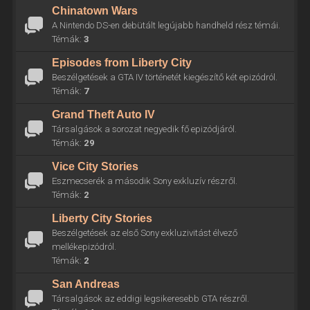
Chinatown Wars
A Nintendo DS-en debütált legújabb handheld rész témái.
Témák:
3
Episodes from Liberty City
Beszélgetések a GTA IV történetét kiegészítő két epizódról.
Témák:
7
Grand Theft Auto IV
Társalgások a sorozat negyedik fő epizódjáról.
Témák:
29
Vice City Stories
Eszmecserék a második Sony exkluzív részről.
Témák:
2
Liberty City Stories
Beszélgetések az első Sony exkluzivitást élvező
mellékepizódról.
Témák:
2
San Andreas
Társalgások az eddigi legsikeresebb GTA részről.