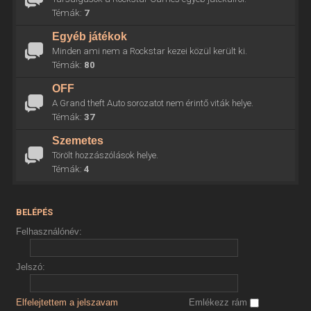
Témák:
7
Egyéb játékok
Minden ami nem a Rockstar kezei közül került ki.
Témák:
80
OFF
A Grand theft Auto sorozatot nem érintő viták helye.
Témák:
37
Szemetes
Törölt hozzászólások helye.
Témák:
4
BELÉPÉS
Felhasználónév:
Jelszó:
Elfelejtettem a jelszavam
Emlékezz rám