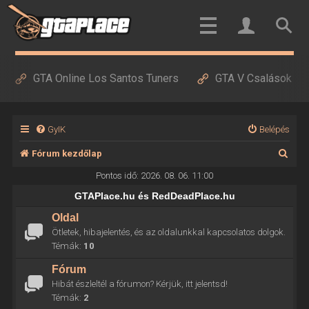
GTA Online Los Santos Tuners
GTA V Csalások
GyIK
Belépés
K
Fórum kezdőlap
e
Pontos idő: 2026. 08. 06. 11:00
r
GTAPlace.hu és RedDeadPlace.hu
e
Oldal
Ötletek, hibajelentés, és az oldalunkkal kapcsolatos dolgok.
s
Témák:
10
é
Fórum
s
Hibát észleltél a fórumon? Kérjük, itt jelentsd!
Témák:
2