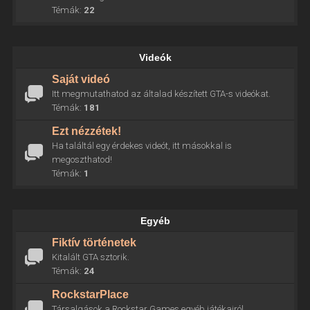
Témák:
22
Videók
Saját videó
Itt megmutathatod az általad készített GTA-s videókat.
Témák:
181
Ezt nézzétek!
Ha találtál egy érdekes videót, itt másokkal is
megoszthatod!
Témák:
1
Egyéb
Fiktív történetek
Kitalált GTA sztorik.
Témák:
24
RockstarPlace
Társalgások a Rockstar Games egyéb játékairól.