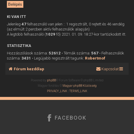
KI VAN ITT
Jelenleg
47
felhasználó van jelen :: 1 regisztrált, 0 rejtett és 46 vendég
(az elmúlt 2 percben aktív felhasználók alapján)
A legtöbb felhasználó (
1029
fő) 2021. 01. 09. 18:27-kor tartózkodott itt.
STATISZTIKA
Hozzászólások száma:
52612
• Témák száma:
567
• Felhasználók
száma:
3431
• Legújabb regisztrált tagunk:
Robertmof
Fórum kezdőlap
Kapcsolat
Powered by
phpBB
® Forum Software © phpBB Limited
Magyar fordítás ©
Magyar phpBB Közösség
PRIVACY_LINK
|
TERMS_LINK
FACEBOOK