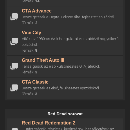
Témák:
14
GTA Advance
Beszélgetések a Digital Eclipse által fejlesztett epizódról.
Témák:
2
Vice City
Viták az 1980-as évek hangulatát visszaidéző nagysikerű
epizódról.
Témák:
8
Grand Theft Auto III
Társalgások az első külsőnézetes GTA játékról.
Témák:
3
GTA Classic
Beszélgetések az első, felülnézetes epizódokról.
Témák:
3
Red Dead sorozat
Red Dead Redemption 2
Új információk, részletek, kívánságok, beszélgetések az