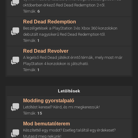
októberben érkező Red Dead Redemption 2-ről.
Témák:
6
Red Dead Redemption
Beszélgetések a PlayStation 3 és Xbox 360 konzolokon
debütált nagysikerű Red Dead Redemption-től.
Témák:
1
Red Dead Revolver
A legelső Red Dead játékot érintő témák, mely most már
PlayStation 4 konzolokon is játszható.
Témák:
1
Letöltések
Modding gyorstalpaló
Letöltést keresel? Kérd, és mi megkeressük!
Témák:
15
Mod bemutatóterem
Készítettél egy modot? Esetleg találtál egy érdekeset?
Mutasd meg nekünk!