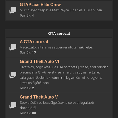
GTAPlace Elite Crew
Multiplayer csapat a Max Payne 3-ban és a GTA V-ben.
Témák:
4
GTA sorozat
A GTA sorozat
A sorozatot általánosságban érintő témák helye.
Témák:
17
Grand Theft Auto VI
Hivatalos, hogy készül a GTA sorozat új része, ami minden
bizonnyal a GTA6 nevet viseli majd... vagy nem? Lehet
találgatni, ötletelni, kívánni, mi legyen és mi ne legyen a
következő játékban.
Témák:
2
Grand Theft Auto V
Spekulációk és beszélgetések a sorozat legújabb
darabjáról.
Témák:
80