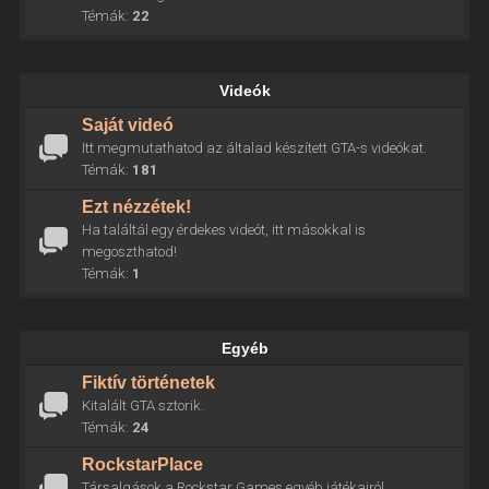
Témák:
22
Videók
Saját videó
Itt megmutathatod az általad készített GTA-s videókat.
Témák:
181
Ezt nézzétek!
Ha találtál egy érdekes videót, itt másokkal is
megoszthatod!
Témák:
1
Egyéb
Fiktív történetek
Kitalált GTA sztorik.
Témák:
24
RockstarPlace
Társalgások a Rockstar Games egyéb játékairól.