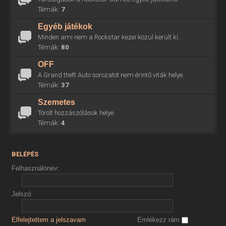
Témák:
7
Egyéb játékok
Minden ami nem a Rockstar kezei közül került ki.
Témák:
80
OFF
A Grand theft Auto sorozatot nem érintő viták helye.
Témák:
37
Szemetes
Törölt hozzászólások helye.
Témák:
4
BELÉPÉS
Felhasználónév:
Jelszó:
Elfelejtettem a jelszavam
Emlékezz rám