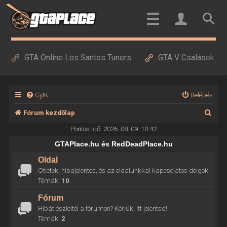
GTA Online Los Santos Tuners
GTA V Csalások
GyIK
Belépés
K
Fórum kezdőlap
e
Pontos idő: 2026. 08. 09. 10:42
r
GTAPlace.hu és RedDeadPlace.hu
e
Oldal
Ötletek, hibajelentés, és az oldalunkkal kapcsolatos dolgok.
s
Témák:
10
é
Fórum
s
Hibát észleltél a fórumon? Kérjük, itt jelentsd!
Témák:
2