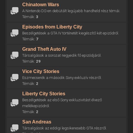
Chinatown Wars
A Nintendo DS-en debütált legújabb handheld rész témái.
Témák:
3
Episodes from Liberty City
Beszélgetések a GTA IV történetét kiegészítő két epizódról.
Témák:
7
Grand Theft Auto IV
Társalgások a sorozat negyedik fő epizódjáról.
Témák:
29
Vice City Stories
Eszmecserék a második Sony exkluzív részről.
Témák:
2
Liberty City Stories
Beszélgetések az első Sony exkluzivitást élvező
mellékepizódról.
Témák:
2
San Andreas
Társalgások az eddigi legsikeresebb GTA részről.