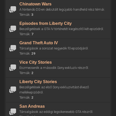
Chinatown Wars
A Nintendo DS-en debütált legújabb handheld rész témái.
Témák:
3
Episodes from Liberty City
Beszélgetések a GTA IV történetét kiegészítő két epizódról.
Témák:
7
Grand Theft Auto IV
Társalgások a sorozat negyedik fő epizódjáról.
Témák:
29
Vice City Stories
Eszmecserék a második Sony exkluzív részről.
Témák:
2
Liberty City Stories
Beszélgetések az első Sony exkluzivitást élvező
mellékepizódról.
Témák:
2
San Andreas
Társalgások az eddigi legsikeresebb GTA részről.