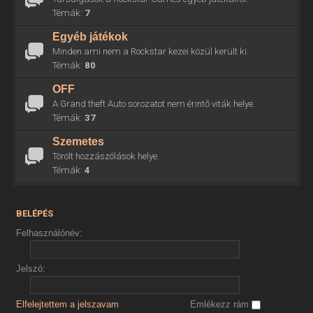
Témák:
7
Egyéb játékok
Minden ami nem a Rockstar kezei közül került ki.
Témák:
80
OFF
A Grand theft Auto sorozatot nem érintő viták helye.
Témák:
37
Szemetes
Törölt hozzászólások helye.
Témák:
4
BELÉPÉS
Felhasználónév:
Jelszó:
Elfelejtettem a jelszavam
Emlékezz rám