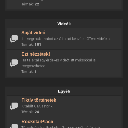
Témák:
22
Videók
Saját videó
Itt megmutathatod az általad készített GTA-s videókat.
Témák:
181
Ezt nézzétek!
Ha találtál egy érdekes videót, itt másokkal is
megoszthatod!
Témák:
1
Egyéb
Fiktív történetek
Kitalált GTA sztorik.
Témák:
24
RockstarPlace
Társalgások a Rockstar Games egyéb játékairól.