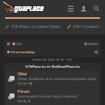
GTA Online Los Santos Tuners
GTA V Csalások
GyIK
Belépés
K
Fórum kezdőlap
e
Pontos idő: 2026. 08. 06. 19:01
r
GTAPlace.hu és RedDeadPlace.hu
e
Oldal
Ötletek, hibajelentés, és az oldalunkkal kapcsolatos dolgok.
s
Témák:
10
é
Fórum
s
Hibát észleltél a fórumon? Kérjük, itt jelentsd!
Témák:
2