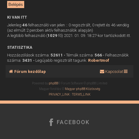
KI VAN ITT
Jelenleg
46
felhasználó van jelen :: 0 regisztrált, 0 rejtett és 46 vendég
(az elmúlt 2 percben aktív felhasználók alapján)
A legtöbb felhasználó (
1029
fő) 2021. 01. 09. 18:27-kor tartózkodott itt.
STATISZTIKA
Hozzászólások száma:
52611
• Témák száma:
566
• Felhasználók
száma:
3431
• Legújabb regisztrált tagunk:
Robertmof
Fórum kezdőlap
Kapcsolat
Powered by
phpBB
® Forum Software © phpBB Limited
Magyar fordítás ©
Magyar phpBB Közösség
PRIVACY_LINK
|
TERMS_LINK
FACEBOOK