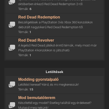
októberben érkező Red Dead Redemption 2-ről.
Témák:
6
Red Dead Redemption
Beszélgetések a PlayStation 3 és Xbox 360 konzolokon
debütált nagysikerű Red Dead Redemption-től.
Témák:
1
Red Dead Revolver
A legelső Red Dead játékot érintő témák, mely most már
PlayStation 4 konzolokon is játszható.
Témák:
1
Letöltések
Modding gyorstalpaló
Letöltést keresel? Kérd, és mi megkeressük!
Témák:
15
Mod bemutatóterem
Készítettél egy modot? Esetleg találtál egy érdekeset?
Mutasd meg nekünk!