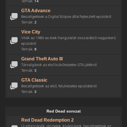
Témák:
14
GTA Advance
Beszélgetések a Digital Eclipse által fejlesztett epizódról.
Témák:
2
Vice City
Viták az 1980-as évek hangulatát visszaidéző nagysikerű
epizódról.
Témák:
8
Grand Theft Auto III
Társalgások az első külsőnézetes GTA játékról.
Témák:
3
GTA Classic
Beszélgetések az első, felülnézetes epizódokról.
Témák:
3
Red Dead sorozat
Red Dead Redemption 2
Új információk, részletek, kívánságok, beszélgetések az