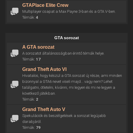
GTAPlace Elite Crew
Multiplayer csapat a Max Payne 3-ban és a GTA V-ben.
Témák:
4
GTA sorozat
A GTA sorozat
A sorozatot általánosságban érintő témák helye.
Témák:
17
Grand Theft Auto VI
Hivatalos, hogy készül a GTA sorozat új része, ami minden
bizonnyal a GTA6 nevet viseli majd... vagy nem? Lehet
találgatni, ötletelni, kívánni, mi legyen és mi ne legyen a
következő játékban.
Témák:
2
Grand Theft Auto V
Spekulációk és beszélgetések a sorozat legújabb
darabjáról.
Témák:
79