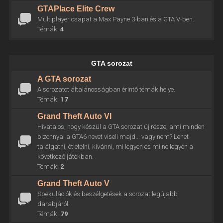
GTAPlace Elite Crew
Multiplayer csapat a Max Payne 3-ban és a GTA V-ben.
Témák:
4
GTA sorozat
A GTA sorozat
A sorozatot általánosságban érintő témák helye.
Témák:
17
Grand Theft Auto VI
Hivatalos, hogy készül a GTA sorozat új része, ami minden
bizonnyal a GTA6 nevet viseli majd... vagy nem? Lehet
találgatni, ötletelni, kívánni, mi legyen és mi ne legyen a
következő játékban.
Témák:
2
Grand Theft Auto V
Spekulációk és beszélgetések a sorozat legújabb
darabjáról.
Témák:
79