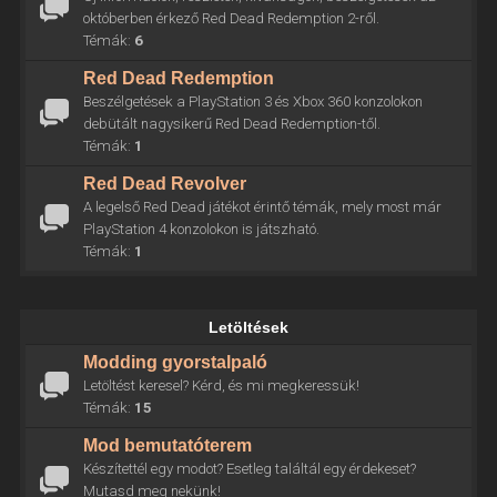
októberben érkező Red Dead Redemption 2-ről.
Témák:
6
Red Dead Redemption
Beszélgetések a PlayStation 3 és Xbox 360 konzolokon
debütált nagysikerű Red Dead Redemption-től.
Témák:
1
Red Dead Revolver
A legelső Red Dead játékot érintő témák, mely most már
PlayStation 4 konzolokon is játszható.
Témák:
1
Letöltések
Modding gyorstalpaló
Letöltést keresel? Kérd, és mi megkeressük!
Témák:
15
Mod bemutatóterem
Készítettél egy modot? Esetleg találtál egy érdekeset?
Mutasd meg nekünk!