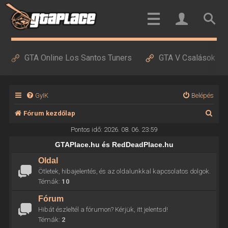
GTA Online Los Santos Tuners
GTA V Csalások
GyIK
Belépés
K
Fórum kezdőlap
e
Pontos idő: 2026. 08. 06. 23:59
r
GTAPlace.hu és RedDeadPlace.hu
e
Oldal
Ötletek, hibajelentés, és az oldalunkkal kapcsolatos dolgok.
s
Témák:
10
é
Fórum
s
Hibát észleltél a fórumon? Kérjük, itt jelentsd!
Témák:
2