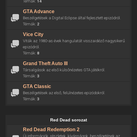
Témák:
14
GTA Advance
Beszélgetések a Digital Eclipse által fejlesztett epizódról.
Témák:
2
Vice City
Viták az 1980-as évek hangulatát visszaidéző nagysikerű
epizódról.
Témák:
8
Grand Theft Auto III
Társalgások az első külsőnézetes GTA játékról.
Témák:
3
GTA Classic
Beszélgetések az első, felülnézetes epizódokról.
Témák:
3
Red Dead sorozat
Red Dead Redemption 2
Új információk, részletek, kívánságok, beszélgetések az