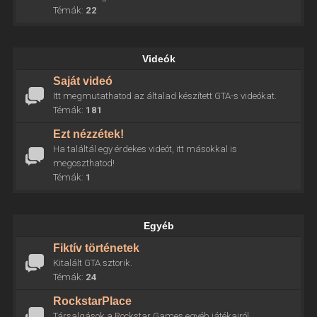
Témák:
22
Videók
Saját videó
Itt megmutathatod az általad készített GTA-s videókat.
Témák:
181
Ezt nézzétek!
Ha találtál egy érdekes videót, itt másokkal is
megoszthatod!
Témák:
1
Egyéb
Fiktív történetek
Kitalált GTA sztorik.
Témák:
24
RockstarPlace
Társalgások a Rockstar Games egyéb játékairól.