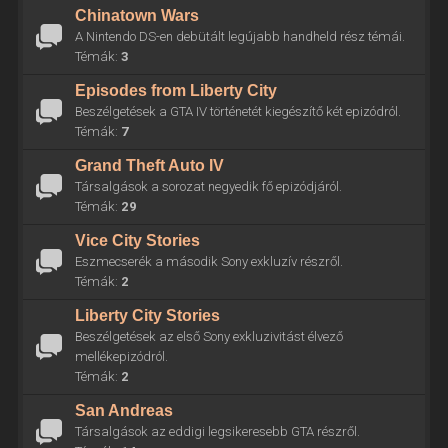
Chinatown Wars
A Nintendo DS-en debütált legújabb handheld rész témái.
Témák:
3
Episodes from Liberty City
Beszélgetések a GTA IV történetét kiegészítő két epizódról.
Témák:
7
Grand Theft Auto IV
Társalgások a sorozat negyedik fő epizódjáról.
Témák:
29
Vice City Stories
Eszmecserék a második Sony exkluzív részről.
Témák:
2
Liberty City Stories
Beszélgetések az első Sony exkluzivitást élvező
mellékepizódról.
Témák:
2
San Andreas
Társalgások az eddigi legsikeresebb GTA részről.