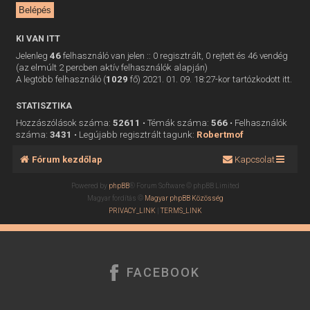
KI VAN ITT
Jelenleg
46
felhasználó van jelen :: 0 regisztrált, 0 rejtett és 46 vendég
(az elmúlt 2 percben aktív felhasználók alapján)
A legtöbb felhasználó (
1029
fő) 2021. 01. 09. 18:27-kor tartózkodott itt.
STATISZTIKA
Hozzászólások száma:
52611
• Témák száma:
566
• Felhasználók
száma:
3431
• Legújabb regisztrált tagunk:
Robertmof
Fórum kezdőlap
Kapcsolat
Powered by
phpBB
® Forum Software © phpBB Limited
Magyar fordítás ©
Magyar phpBB Közösség
PRIVACY_LINK
|
TERMS_LINK
FACEBOOK