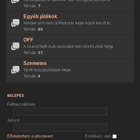
Témák:
7
Egyéb játékok
Minden ami nem a Rockstar kezei közül került ki.
Témák:
80
OFF
A Grand theft Auto sorozatot nem érintő viták helye.
Témák:
37
Szemetes
Törölt hozzászólások helye.
Témák:
4
BELÉPÉS
Felhasználónév:
Jelszó:
Elfelejtettem a jelszavam
Emlékezz rám