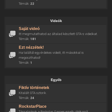
Témák:
22
Videók
Saját videó
Itt megmutathatod az általad készített GTA-s videókat.
Témák:
181
Ezt nézzétek!
Ha találtál egy érdekes videót, itt másokkal is
megoszthatod!
Témák:
1
Egyéb
Fiktív történetek
Kitalált GTA sztorik.
Témák:
24
RockstarPlace
Társalgások a Rockstar Games egyéb játékairól.