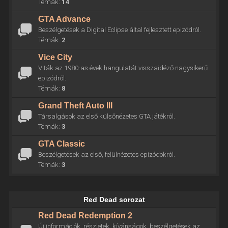
Témák:
14
GTA Advance
Beszélgetések a Digital Eclipse által fejlesztett epizódról.
Témák:
2
Vice City
Viták az 1980-as évek hangulatát visszaidéző nagysikerű
epizódról.
Témák:
8
Grand Theft Auto III
Társalgások az első külsőnézetes GTA játékról.
Témák:
3
GTA Classic
Beszélgetések az első, felülnézetes epizódokról.
Témák:
3
Red Dead sorozat
Red Dead Redemption 2
Új információk, részletek, kívánságok, beszélgetések az