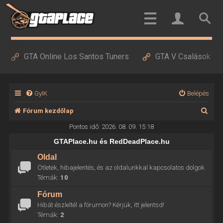
GTA Online Los Santos Tuners
GTA V Csalások
GyIK
Belépés
K
Fórum kezdőlap
e
Pontos idő: 2026. 08. 09. 15:18
r
GTAPlace.hu és RedDeadPlace.hu
e
Oldal
Ötletek, hibajelentés, és az oldalunkkal kapcsolatos dolgok.
s
Témák:
10
é
Fórum
s
Hibát észleltél a fórumon? Kérjük, itt jelentsd!
Témák:
2