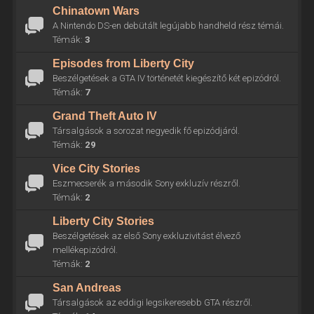
Chinatown Wars
A Nintendo DS-en debütált legújabb handheld rész témái.
Témák:
3
Episodes from Liberty City
Beszélgetések a GTA IV történetét kiegészítő két epizódról.
Témák:
7
Grand Theft Auto IV
Társalgások a sorozat negyedik fő epizódjáról.
Témák:
29
Vice City Stories
Eszmecserék a második Sony exkluzív részről.
Témák:
2
Liberty City Stories
Beszélgetések az első Sony exkluzivitást élvező
mellékepizódról.
Témák:
2
San Andreas
Társalgások az eddigi legsikeresebb GTA részről.