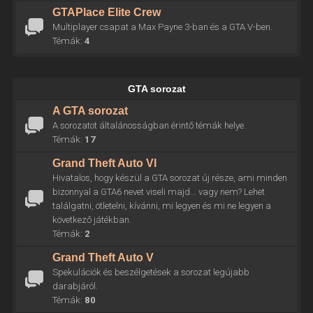
GTAPlace Elite Crew
Multiplayer csapat a Max Payne 3-ban és a GTA V-ben.
Témák:
4
GTA sorozat
A GTA sorozat
A sorozatot általánosságban érintő témák helye.
Témák:
17
Grand Theft Auto VI
Hivatalos, hogy készül a GTA sorozat új része, ami minden
bizonnyal a GTA6 nevet viseli majd... vagy nem? Lehet
találgatni, ötletelni, kívánni, mi legyen és mi ne legyen a
következő játékban.
Témák:
2
Grand Theft Auto V
Spekulációk és beszélgetések a sorozat legújabb
darabjáról.
Témák:
80