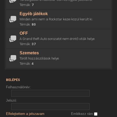
Témák:
7
Egyéb játékok
Minden ami nem a Rockstar kezei közül került ki.
Témák:
80
OFF
A Grand theft Auto sorozatot nem érintő viták helye.
Témák:
37
Szemetes
Törölt hozzászólások helye.
Témák:
4
BELÉPÉS
Felhasználónév:
Jelszó:
Elfelejtettem a jelszavam
Emlékezz rám