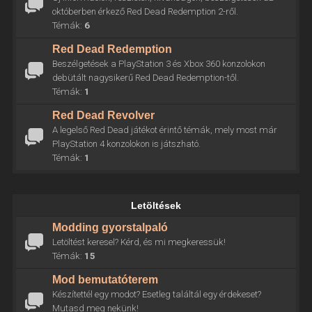
októberben érkező Red Dead Redemption 2-ről.
Témák:
6
Red Dead Redemption
Beszélgetések a PlayStation 3 és Xbox 360 konzolokon
debütált nagysikerű Red Dead Redemption-től.
Témák:
1
Red Dead Revolver
A legelső Red Dead játékot érintő témák, mely most már
PlayStation 4 konzolokon is játszható.
Témák:
1
Letöltések
Modding gyorstalpaló
Letöltést keresel? Kérd, és mi megkeressük!
Témák:
15
Mod bemutatóterem
Készítettél egy modot? Esetleg találtál egy érdekeset?
Mutasd meg nekünk!