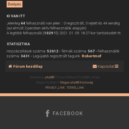
KI VAN ITT
Jelenleg
44
felhasználó van jelen :: 0 regisztrált, 0 rejtett és 44 vendég
(az elmúlt 2 percben aktív felhasználók alapján)
A legtöbb felhasználó (
1029
fő) 2021. 01. 09. 18:27-kor tartózkodott itt.
STATISZTIKA
Hozzászólások száma:
52612
• Témák száma:
567
• Felhasználók
száma:
3431
• Legújabb regisztrált tagunk:
Robertmof
Fórum kezdőlap
Kapcsolat
Powered by
phpBB
® Forum Software © phpBB Limited
Magyar fordítás ©
Magyar phpBB Közösség
PRIVACY_LINK
|
TERMS_LINK
FACEBOOK