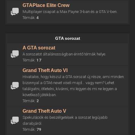
GTAPlace Elite Crew
Multiplayer csapat a Max Payne 3-ban és a GTA V-ben.
Témák:
4
GTA sorozat
A GTA sorozat
A sorozatot általánosságban érintő témák helye.
Témák:
17
Grand Theft Auto VI
Hivatalos, hogy készül a GTA sorozat új része, ami minden
bizonnyal a GTA6 nevet viseli majd... vagy nem? Lehet
találgatni, ötletelni, kívánni, mi legyen és mi ne legyen a
következő játékban.
Témák:
2
Grand Theft Auto V
Spekulációk és beszélgetések a sorozat legújabb
darabjáról.
Témák:
79