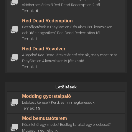
októberben érkező Red Dead Redemption 2-ről.
Témák:
6
Red Dead Redemption
Beszélgetések a PlayStation 3 és Xbox 360 konzolokon
debütált nagysikerű Red Dead Redemption-től.
Témák:
1
Red Dead Revolver
A legelső Red Dead játékot érintő témák, mely most már
PlayStation 4 konzolokon is játszható.
Témák:
1
Letöltések
Modding gyorstalpaló
Letöltést keresel? Kérd, és mi megkeressük!
Témák:
15
Mod bemutatóterem
Készítettél egy modot? Esetleg találtál egy érdekeset?
Mutasd meg nekünk!