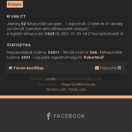
KI VAN ITT
Jelenleg
52
felhasználó van jelen :: 1 regisztrált, 0 rejtett és 51 vendég
(az elmúlt 2 percben aktív felhasználók alapján)
A legtöbb felhasználó (
1029
fő) 2021. 01. 09. 18:27-kor tartózkodott itt.
STATISZTIKA
Hozzászólások száma:
52611
• Témák száma:
566
• Felhasználók
száma:
3431
• Legújabb regisztrált tagunk:
Robertmof
Fórum kezdőlap
Kapcsolat
Powered by
phpBB
® Forum Software © phpBB Limited
Magyar fordítás ©
Magyar phpBB Közösség
PRIVACY_LINK
|
TERMS_LINK
FACEBOOK