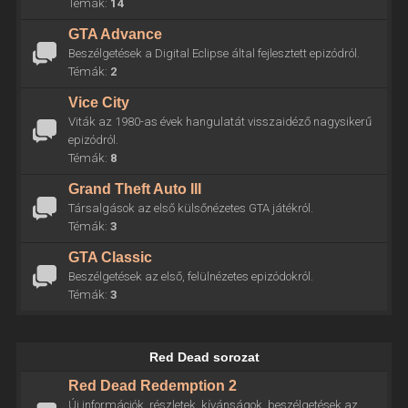
Témák:
14
GTA Advance
Beszélgetések a Digital Eclipse által fejlesztett epizódról.
Témák:
2
Vice City
Viták az 1980-as évek hangulatát visszaidéző nagysikerű
epizódról.
Témák:
8
Grand Theft Auto III
Társalgások az első külsőnézetes GTA játékról.
Témák:
3
GTA Classic
Beszélgetések az első, felülnézetes epizódokról.
Témák:
3
Red Dead sorozat
Red Dead Redemption 2
Új információk, részletek, kívánságok, beszélgetések az