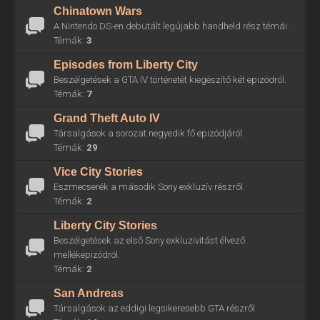
Chinatown Wars
A Nintendo DS-en debütált legújabb handheld rész témái.
Témák:
3
Episodes from Liberty City
Beszélgetések a GTA IV történetét kiegészítő két epizódról.
Témák:
7
Grand Theft Auto IV
Társalgások a sorozat negyedik fő epizódjáról.
Témák:
29
Vice City Stories
Eszmecserék a második Sony exkluzív részről.
Témák:
2
Liberty City Stories
Beszélgetések az első Sony exkluzivitást élvező
mellékepizódról.
Témák:
2
San Andreas
Társalgások az eddigi legsikeresebb GTA részről.