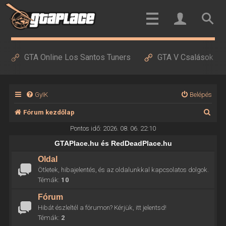
GTA Online Los Santos Tuners
GTA V Csalások
GyIK
Belépés
K
Fórum kezdőlap
e
Pontos idő: 2026. 08. 06. 22:10
r
GTAPlace.hu és RedDeadPlace.hu
e
Oldal
Ötletek, hibajelentés, és az oldalunkkal kapcsolatos dolgok.
s
Témák:
10
é
Fórum
s
Hibát észleltél a fórumon? Kérjük, itt jelentsd!
Témák:
2