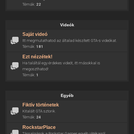
Témák:
22
Videók
Saját videó
Itt megmutathatod az általad készített GTA-s videókat.
Témák:
181
Ezt nézzétek!
Ha találtál egy érdekes videót, itt másokkal is
megoszthatod!
Témák:
1
Egyéb
Fiktív történetek
Kitalált GTA sztorik.
Témák:
24
RockstarPlace
Társalgások a Rockstar Games egyéb játékairól.