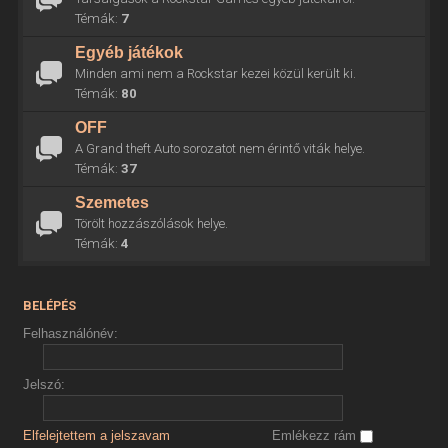
Témák:
7
Egyéb játékok
Minden ami nem a Rockstar kezei közül került ki.
Témák:
80
OFF
A Grand theft Auto sorozatot nem érintő viták helye.
Témák:
37
Szemetes
Törölt hozzászólások helye.
Témák:
4
BELÉPÉS
Felhasználónév:
Jelszó:
Elfelejtettem a jelszavam
Emlékezz rám