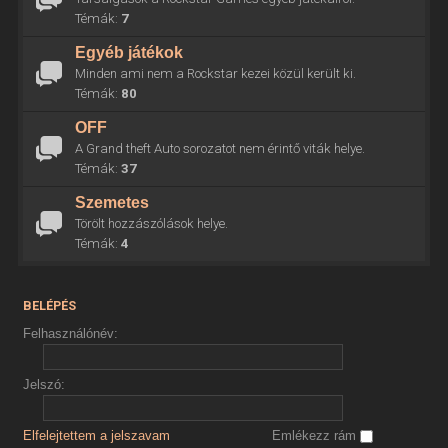
Témák:
7
Egyéb játékok
Minden ami nem a Rockstar kezei közül került ki.
Témák:
80
OFF
A Grand theft Auto sorozatot nem érintő viták helye.
Témák:
37
Szemetes
Törölt hozzászólások helye.
Témák:
4
BELÉPÉS
Felhasználónév:
Jelszó:
Elfelejtettem a jelszavam
Emlékezz rám