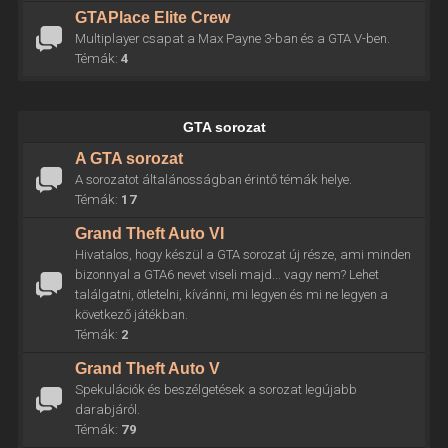
GTAPlace Elite Crew
Multiplayer csapat a Max Payne 3-ban és a GTA V-ben.
Témák:
4
GTA sorozat
A GTA sorozat
A sorozatot általánosságban érintő témák helye.
Témák:
17
Grand Theft Auto VI
Hivatalos, hogy készül a GTA sorozat új része, ami minden
bizonnyal a GTA6 nevet viseli majd... vagy nem? Lehet
találgatni, ötletelni, kívánni, mi legyen és mi ne legyen a
következő játékban.
Témák:
2
Grand Theft Auto V
Spekulációk és beszélgetések a sorozat legújabb
darabjáról.
Témák:
79