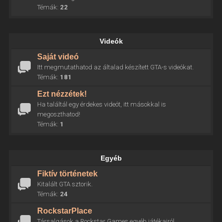
Témák:
22
Videók
Saját videó
Itt megmutathatod az általad készített GTA-s videókat.
Témák:
181
Ezt nézzétek!
Ha találtál egy érdekes videót, itt másokkal is
megoszthatod!
Témák:
1
Egyéb
Fiktív történetek
Kitalált GTA sztorik.
Témák:
24
RockstarPlace
Társalgások a Rockstar Games egyéb játékairól.