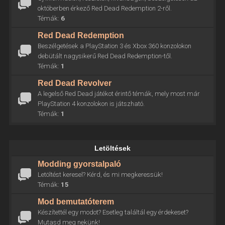
októberben érkező Red Dead Redemption 2-ről.
Témák:
6
Red Dead Redemption
Beszélgetések a PlayStation 3 és Xbox 360 konzolokon
debütált nagysikerű Red Dead Redemption-től.
Témák:
1
Red Dead Revolver
A legelső Red Dead játékot érintő témák, mely most már
PlayStation 4 konzolokon is játszható.
Témák:
1
Letöltések
Modding gyorstalpaló
Letöltést keresel? Kérd, és mi megkeressük!
Témák:
15
Mod bemutatóterem
Készítettél egy modot? Esetleg találtál egy érdekeset?
Mutasd meg nekünk!