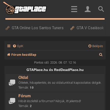
GTA Online Los Santos Tuners
GTA V Csalások
GyIK
Belépés
K
Fórum kezdőlap
e
Pontos idő: 2026. 08. 07. 12:16
r
GTAPlace.hu és RedDeadPlace.hu
e
Oldal
Ötletek, hibajelentés, és az oldalunkkal kapcsolatos dolgok.
s
Témák:
10
é
Fórum
s
Hibát észleltél a fórumon? Kérjük, itt jelentsd!
Témák:
2