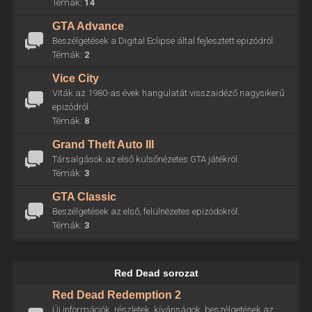
Témák:
14
GTA Advance
Beszélgetések a Digital Eclipse által fejlesztett epizódról.
Témák:
2
Vice City
Viták az 1980-as évek hangulatát visszaidéző nagysikerű
epizódról.
Témák:
8
Grand Theft Auto III
Társalgások az első külsőnézetes GTA játékról.
Témák:
3
GTA Classic
Beszélgetések az első, felülnézetes epizódokról.
Témák:
3
Red Dead sorozat
Red Dead Redemption 2
Új információk, részletek, kívánságok, beszélgetések az