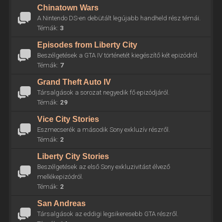
Chinatown Wars
A Nintendo DS-en debütált legújabb handheld rész témái.
Témák:
3
Episodes from Liberty City
Beszélgetések a GTA IV történetét kiegészítő két epizódról.
Témák:
7
Grand Theft Auto IV
Társalgások a sorozat negyedik fő epizódjáról.
Témák:
29
Vice City Stories
Eszmecserék a második Sony exkluzív részről.
Témák:
2
Liberty City Stories
Beszélgetések az első Sony exkluzivitást élvező
mellékepizódról.
Témák:
2
San Andreas
Társalgások az eddigi legsikeresebb GTA részről.