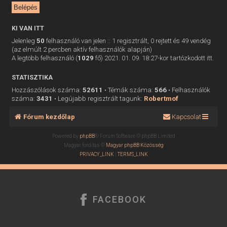
KI VAN ITT
Jelenleg
50
felhasználó van jelen :: 1 regisztrált, 0 rejtett és 49 vendég
(az elmúlt 2 percben aktív felhasználók alapján)
A legtöbb felhasználó (
1029
fő) 2021. 01. 09. 18:27-kor tartózkodott itt.
STATISZTIKA
Hozzászólások száma:
52611
• Témák száma:
566
• Felhasználók
száma:
3431
• Legújabb regisztrált tagunk:
Robertmof
Fórum kezdőlap
Kapcsolat
Powered by
phpBB
® Forum Software © phpBB Limited
Magyar fordítás ©
Magyar phpBB Közösség
PRIVACY_LINK
|
TERMS_LINK
FACEBOOK