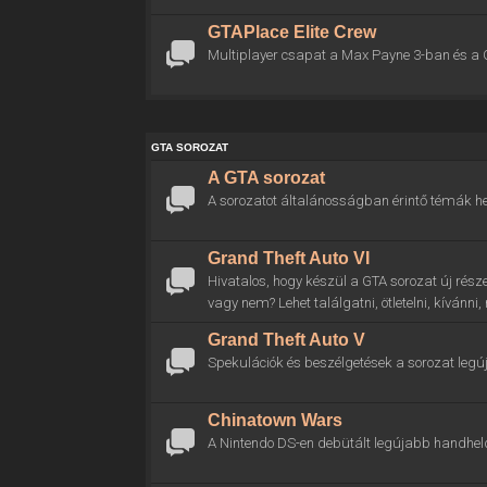
GTAPlace Elite Crew
Multiplayer csapat a Max Payne 3-ban és a 
GTA SOROZAT
A GTA sorozat
A sorozatot általánosságban érintő témák he
Grand Theft Auto VI
Hivatalos, hogy készül a GTA sorozat új rész
vagy nem? Lehet találgatni, ötletelni, kívánni
Grand Theft Auto V
Spekulációk és beszélgetések a sorozat legú
Chinatown Wars
A Nintendo DS-en debütált legújabb handhel