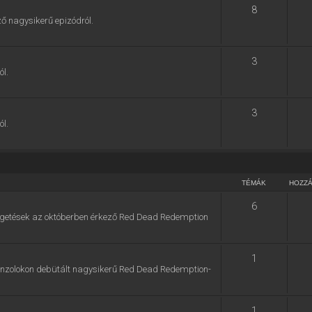
8
ő nagysikerű epizódról.
3
ól.
3
ól.
TÉMÁK
HOZZ
6
zélgetések az októberben érkező Red Dead Redemption
1
konzolokon debütált nagysikerű Red Dead Redemption-
1