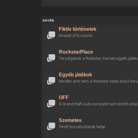
EGYÉB
Fiktív történetek
Kitalált GTA sztorik.
RockstarPlace
Társalgások a Rockstar Games egyéb játékai
Egyéb játékok
Minden ami nem a Rockstar kezei közül kerül
OFF
A Grand theft Auto sorozatot nem érintő viták 
Szemetes
Törölt hozzászólások helye.