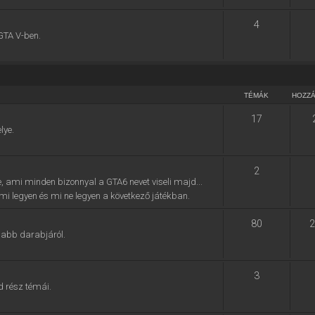
4
GTA V-ben.
TÉMÁK
HOZZ
17
lye.
2
e, ami minden bizonnyal a GTA6 nevet viseli majd...
, mi legyen és mi ne legyen a következő játékban.
80
2
jabb darabjáról.
3
d rész témái.