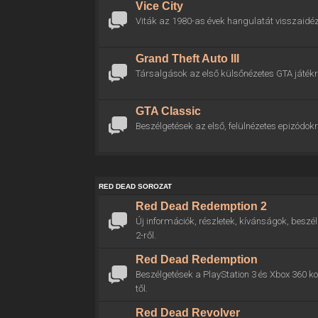
Vice City
Viták az 1980-as évek hangulatát visszaidéz
Grand Theft Auto III
Társalgások az első külsőnézetes GTA játékr
GTA Classic
Beszélgetések az első, felülnézetes epizódokr
RED DEAD SOROZAT
Red Dead Redemption 2
Új információk, részletek, kívánságok, bes
2-ről.
Red Dead Redemption
Beszélgetések a PlayStation 3 és Xbox 360 
től.
Red Dead Revolver