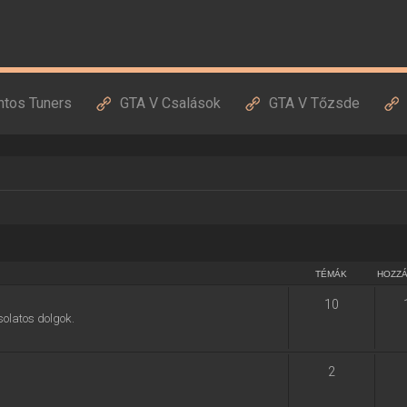
ntos Tuners
GTA V Csalások
GTA V Tőzsde
TÉMÁK
HOZZ
10
solatos dolgok.
2