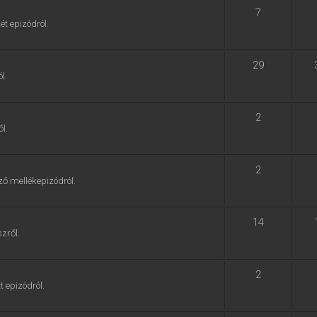
7
ét epizódról.
29
l.
2
l.
2
ző mellékepizódról.
14
zről.
2
t epizódról.