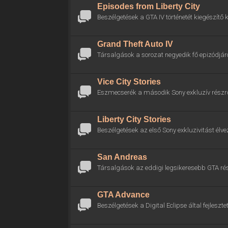
Episodes from Liberty City
Beszélgetések a GTA IV történetét kiegészítő k
Grand Theft Auto IV
Társalgások a sorozat negyedik fő epizódjáró
Vice City Stories
Eszmecserék a második Sony exkluzív részrő
Liberty City Stories
Beszélgetések az első Sony exkluzivitást élve
San Andreas
Társalgások az eddigi legsikeresebb GTA rés
GTA Advance
Beszélgetések a Digital Eclipse által fejlesztet