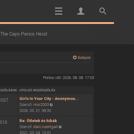
The Cayo Perico Heist
Belépés
Pontos idő: 2026. 08. 08. 17:03
ÁSZÓLÁSOK
UTOLSÓ HOZZÁSZÓLÁS
Girls In Your City - Anonymou…
1557
U
Szerző:
ricsi2003
t
2026. 05. 21. 08:30
o
Re: Ötletek és hibák
510
l
U
Szerző:
dani.szentgali
s
t
2021. 03. 04. 13:31