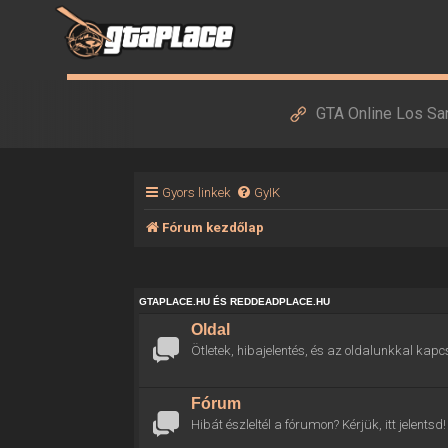
GTA Online Los Sa
Gyors linkek
GyIK
Fórum kezdőlap
GTAPLACE.HU ÉS REDDEADPLACE.HU
Oldal
Ötletek, hibajelentés, és az oldalunkkal kapc
Fórum
Hibát észleltél a fórumon? Kérjük, itt jelentsd!