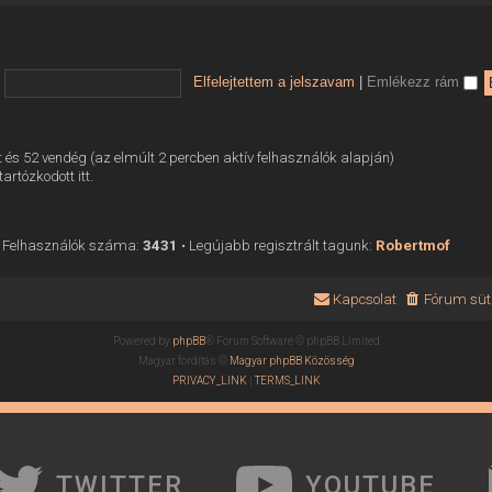
Elfelejtettem a jelszavam
|
Emlékezz rám
tett és 52 vendég (az elmúlt 2 percben aktív felhasználók alapján)
tartózkodott itt.
 Felhasználók száma:
3431
• Legújabb regisztrált tagunk:
Robertmof
Kapcsolat
Fórum süti
Powered by
phpBB
® Forum Software © phpBB Limited
Magyar fordítás ©
Magyar phpBB Közösség
PRIVACY_LINK
|
TERMS_LINK
TWITTER
YOUTUBE