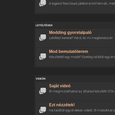
A legelső Red Dead játékot érintő témák, mel
LETÖLTÉSEK
Modding gyorstalpaló
Letöltést keresel? Kérd, és mi megkeressük!
Mod bemutatóterem
Készítettél egy modot? Esetleg találtál egy
VIDEÓK
Saját videó
Itt megmutathatod az általad készített GTA-
Ezt nézzétek!
Ha találtál egy érdekes videót, itt másokkal