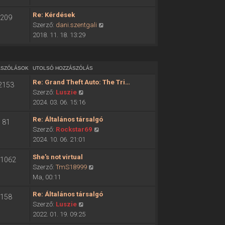
ó
o
h
Re: Kérdések
209
l
o
U
Szerző:
dani.szentgali
s
z
t
2018. 11. 18. 13:29
ó
z
o
h
á
l
o
s
s
z
ÁSZÓLÁSOK
UTOLSÓ HOZZÁSZÓLÁS
z
ó
z
ó
Re: Grand Theft Auto: The Tri…
2153
h
á
l
U
Szerző:
Luszie
o
s
á
t
2024. 03. 06. 15:16
z
z
s
o
z
ó
Re: Általános társalgó
m
81
l
á
l
U
Szerző:
Rockstar69
e
s
s
á
t
2024. 10. 06. 21:01
g
ó
z
s
o
t
h
ó
She's not virtual
m
l
1062
e
o
l
U
Szerző:
TmS18999
e
s
k
z
á
t
Ma, 00:11
g
ó
i
z
s
o
t
h
n
á
Re: Általános társalgó
m
158
l
e
o
t
s
U
Szerző:
Luszie
e
s
k
z
é
z
t
2022. 01. 19. 09:25
g
ó
i
z
s
ó
o