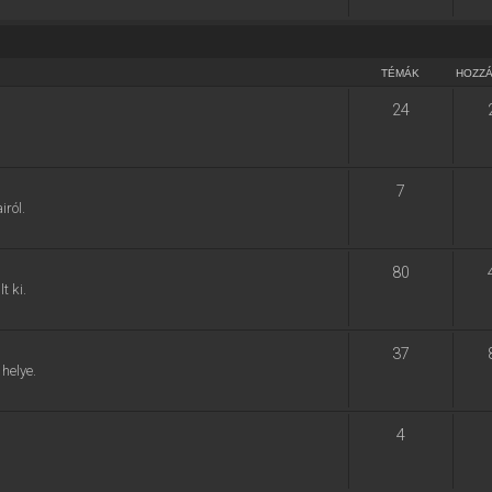
TÉMÁK
HOZZ
24
7
ról.
80
t ki.
37
helye.
4