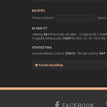
BELÉPÉS
Felhasználónév:
Jelszó:
KI VAN ITT
Jelenleg
54
felhasználó van jelen :: 2 regisztrált, 0 rej
A legtöbb felhasználó (
1029
fő) 2021. 01. 09. 18:27-kor 
STATISZTIKA
Hozzászólások száma:
52612
• Témák száma:
567
•
Fórum kezdőlap
FACEBOOK