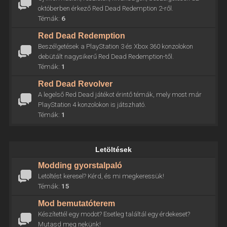
októberben érkező Red Dead Redemption 2-ről.
Témák:
6
Red Dead Redemption
Beszélgetések a PlayStation 3 és Xbox 360 konzolokon
debütált nagysikerű Red Dead Redemption-től.
Témák:
1
Red Dead Revolver
A legelső Red Dead játékot érintő témák, mely most már
PlayStation 4 konzolokon is játszható.
Témák:
1
Letöltések
Modding gyorstalpaló
Letöltést keresel? Kérd, és mi megkeressük!
Témák:
15
Mod bemutatóterem
Készítettél egy modot? Esetleg találtál egy érdekeset?
Mutasd meg nekünk!