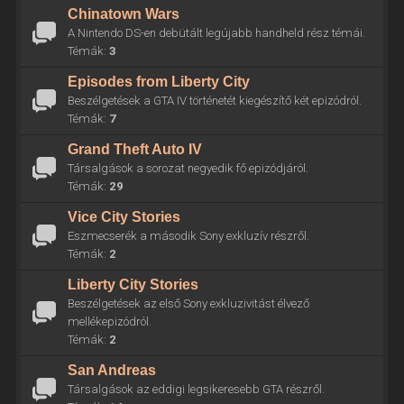
Chinatown Wars
A Nintendo DS-en debütált legújabb handheld rész témái.
Témák:
3
Episodes from Liberty City
Beszélgetések a GTA IV történetét kiegészítő két epizódról.
Témák:
7
Grand Theft Auto IV
Társalgások a sorozat negyedik fő epizódjáról.
Témák:
29
Vice City Stories
Eszmecserék a második Sony exkluzív részről.
Témák:
2
Liberty City Stories
Beszélgetések az első Sony exkluzivitást élvező
mellékepizódról.
Témák:
2
San Andreas
Társalgások az eddigi legsikeresebb GTA részről.