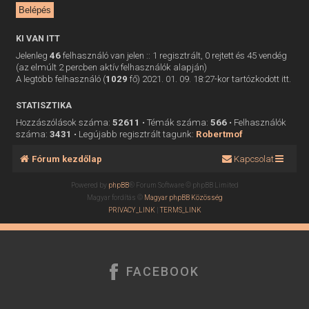
KI VAN ITT
Jelenleg
46
felhasználó van jelen :: 1 regisztrált, 0 rejtett és 45 vendég
(az elmúlt 2 percben aktív felhasználók alapján)
A legtöbb felhasználó (
1029
fő) 2021. 01. 09. 18:27-kor tartózkodott itt.
STATISZTIKA
Hozzászólások száma:
52611
• Témák száma:
566
• Felhasználók
száma:
3431
• Legújabb regisztrált tagunk:
Robertmof
Fórum kezdőlap
Kapcsolat
Powered by
phpBB
® Forum Software © phpBB Limited
Magyar fordítás ©
Magyar phpBB Közösség
PRIVACY_LINK
|
TERMS_LINK
FACEBOOK