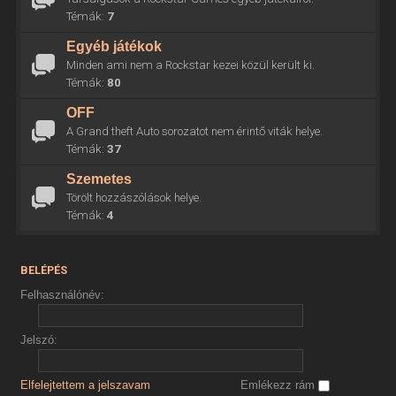
Témák:
7
Egyéb játékok
Minden ami nem a Rockstar kezei közül került ki.
Témák:
80
OFF
A Grand theft Auto sorozatot nem érintő viták helye.
Témák:
37
Szemetes
Törölt hozzászólások helye.
Témák:
4
BELÉPÉS
Felhasználónév:
Jelszó:
Elfelejtettem a jelszavam
Emlékezz rám