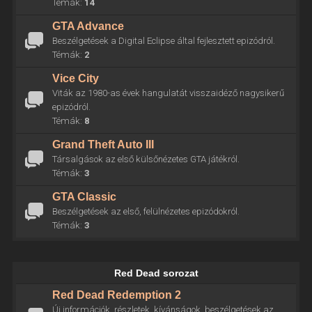
Témák:
14
GTA Advance
Beszélgetések a Digital Eclipse által fejlesztett epizódról.
Témák:
2
Vice City
Viták az 1980-as évek hangulatát visszaidéző nagysikerű
epizódról.
Témák:
8
Grand Theft Auto III
Társalgások az első külsőnézetes GTA játékról.
Témák:
3
GTA Classic
Beszélgetések az első, felülnézetes epizódokról.
Témák:
3
Red Dead sorozat
Red Dead Redemption 2
Új információk, részletek, kívánságok, beszélgetések az