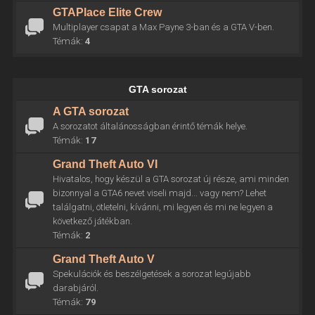
GTAPlace Elite Crew
Multiplayer csapat a Max Payne 3-ban és a GTA V-ben.
Témák:
4
GTA sorozat
A GTA sorozat
A sorozatot általánosságban érintő témák helye.
Témák:
17
Grand Theft Auto VI
Hivatalos, hogy készül a GTA sorozat új része, ami minden
bizonnyal a GTA6 nevet viseli majd... vagy nem? Lehet
találgatni, ötletelni, kívánni, mi legyen és mi ne legyen a
következő játékban.
Témák:
2
Grand Theft Auto V
Spekulációk és beszélgetések a sorozat legújabb
darabjáról.
Témák:
79