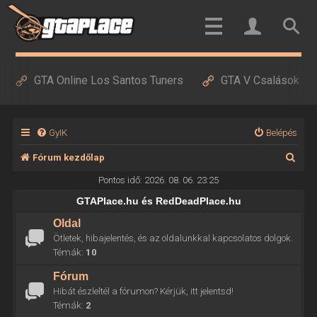
GTA Online Los Santos Tuners
GTA V Csalások
GyIK
Belépés
K
Fórum kezdőlap
e
Pontos idő: 2026. 08. 06. 23:25
r
GTAPlace.hu és RedDeadPlace.hu
e
Oldal
Ötletek, hibajelentés, és az oldalunkkal kapcsolatos dolgok.
s
Témák:
10
é
Fórum
s
Hibát észleltél a fórumon? Kérjük, itt jelentsd!
Témák:
2