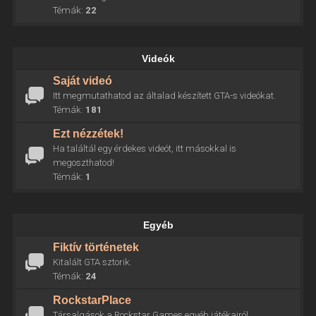
Témák:
22
Videók
Saját videó
Itt megmutathatod az általad készített GTA-s videókat.
Témák:
181
Ezt nézzétek!
Ha találtál egy érdekes videót, itt másokkal is
megoszthatod!
Témák:
1
Egyéb
Fiktív történetek
Kitalált GTA sztorik.
Témák:
24
RockstarPlace
Társalgások a Rockstar Games egyéb játékairól.