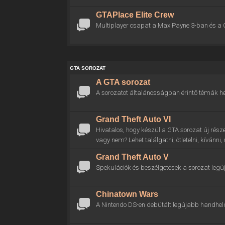
GTAPlace Elite Crew
Multiplayer csapat a Max Payne 3-ban és a 
GTA SOROZAT
A GTA sorozat
A sorozatot általánosságban érintő témák he
Grand Theft Auto VI
Hivatalos, hogy készül a GTA sorozat új rész
vagy nem? Lehet találgatni, ötletelni, kívánni
Grand Theft Auto V
Spekulációk és beszélgetések a sorozat legú
Chinatown Wars
A Nintendo DS-en debütált legújabb handhel