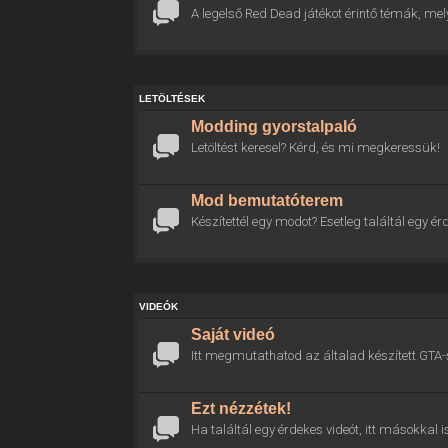
A legelső Red Dead játékot érintő témák, mel
LETÖLTÉSEK
Modding gyorstalpaló
Letöltést keresel? Kérd, és mi megkeressük!
Mod bemutatóterem
Készítettél egy modot? Esetleg találtál egy
VIDEÓK
Saját videó
Itt megmutathatod az általad készített GTA-
Ezt nézzétek!
Ha találtál egy érdekes videót, itt másokkal