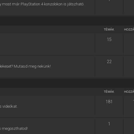
y most már PlayStation 4 konzolokon is játszható.
TÉMÁK
HOZZ
15
22
 érdekeset? Mutasd meg nekünk!
TÉMÁK
HOZZ
181
s videókat.
1
 is megoszthatod!