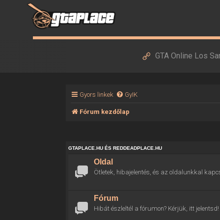
GTA Online Los Sa
Gyors linkek
GyIK
Fórum kezdőlap
GTAPLACE.HU ÉS REDDEADPLACE.HU
Oldal
Ötletek, hibajelentés, és az oldalunkkal kapc
Fórum
Hibát észleltél a fórumon? Kérjük, itt jelentsd!