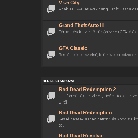
Vice City
Viták az 1980-as évek hangulatát visszaidéz
Grand Theft Auto III
Társalgások az első külsőnézetes GTA játékr
GTA Classic
Beszélgetések az első, felülnézetes epizódokr
RED DEAD SOROZAT
Red Dead Redemption 2
Új információk, részletek, kívánságok, bes
2-ről.
Red Dead Redemption
Beszélgetések a PlayStation 3 és Xbox 360 
től.
Red Dead Revolver