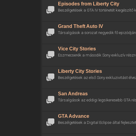
Episodes from Liberty City
Beszélgetések a GTA IV történetét kiegészítő k
Grand Theft Auto IV
Társalgások a sorozat negyedik fő epizódjáró
Vice City Stories
Eszmecserék a második Sony exkluzív részrő
Liberty City Stories
Beszélgetések az első Sony exkluzivitást élve
San Andreas
Társalgások az eddigi legsikeresebb GTA rés
GTA Advance
Beszélgetések a Digital Eclipse által fejlesztet