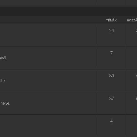
TÉMÁK
HOZZ
24
7
ról.
80
t ki.
37
helye.
4