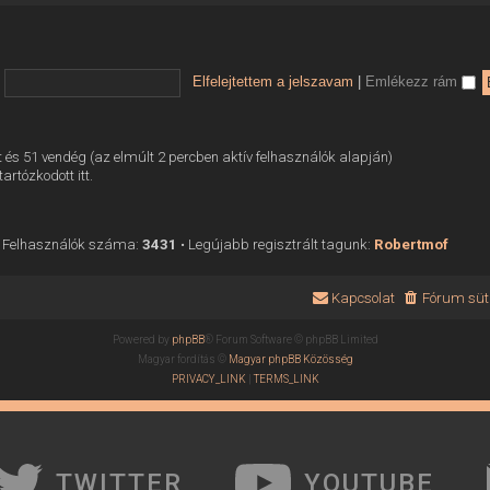
Elfelejtettem a jelszavam
|
Emlékezz rám
tett és 51 vendég (az elmúlt 2 percben aktív felhasználók alapján)
tartózkodott itt.
 Felhasználók száma:
3431
• Legújabb regisztrált tagunk:
Robertmof
Kapcsolat
Fórum süti
Powered by
phpBB
® Forum Software © phpBB Limited
Magyar fordítás ©
Magyar phpBB Közösség
PRIVACY_LINK
|
TERMS_LINK
TWITTER
YOUTUBE