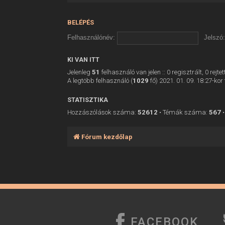
BELÉPÉS
Felhasználónév:
Jelszó:
KI VAN ITT
Jelenleg
51
felhasználó van jelen :: 0 regisztrált, 0 rej
A legtöbb felhasználó (
1029
fő) 2021. 01. 09. 18:27-kor 
STATISZTIKA
Hozzászólások száma:
52612
• Témák száma:
567
•
Fórum kezdőlap
FACEBOOK