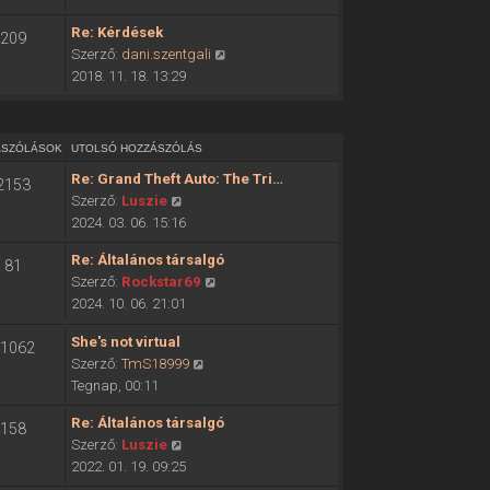
ó
o
h
Re: Kérdések
209
l
o
U
Szerző:
dani.szentgali
s
z
t
2018. 11. 18. 13:29
ó
z
o
h
á
l
o
s
s
z
ÁSZÓLÁSOK
UTOLSÓ HOZZÁSZÓLÁS
z
ó
z
ó
Re: Grand Theft Auto: The Tri…
2153
h
á
l
U
Szerző:
Luszie
o
s
á
t
2024. 03. 06. 15:16
z
z
s
o
z
ó
Re: Általános társalgó
m
81
l
á
l
U
Szerző:
Rockstar69
e
s
s
á
t
2024. 10. 06. 21:01
g
ó
z
s
o
t
h
ó
She's not virtual
m
l
1062
e
o
l
U
Szerző:
TmS18999
e
s
k
z
á
t
Tegnap, 00:11
g
ó
i
z
s
o
t
h
n
á
Re: Általános társalgó
m
158
l
e
o
t
s
U
Szerző:
Luszie
e
s
k
z
é
z
t
2022. 01. 19. 09:25
g
ó
i
z
s
ó
o