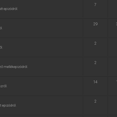
7
ét epizódról.
29
l.
2
l.
2
ző mellékepizódról.
14
zről.
2
t epizódról.