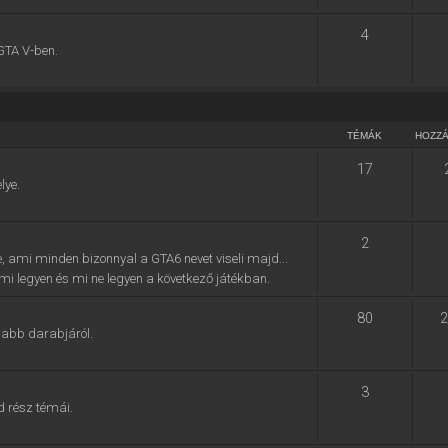
4
GTA V-ben.
TÉMÁK
HOZZ
17
lye.
2
e, ami minden bizonnyal a GTA6 nevet viseli majd...
, mi legyen és mi ne legyen a következő játékban.
80
2
jabb darabjáról.
3
d rész témái.