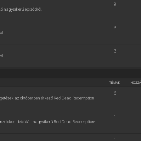
8
ő nagysikerű epizódról.
3
ól.
3
ól.
TÉMÁK
HOZZ
6
zélgetések az októberben érkező Red Dead Redemption
1
konzolokon debütált nagysikerű Red Dead Redemption-
1