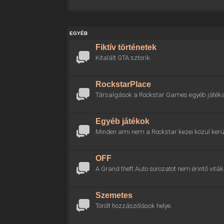
EGYÉB
Fiktív történetek
Kitalált GTA sztorik.
RockstarPlace
Társalgások a Rockstar Games egyéb játékai
Egyéb játékok
Minden ami nem a Rockstar kezei közül kerül
OFF
A Grand theft Auto sorozatot nem érintő viták 
Szemetes
Törölt hozzászólások helye.