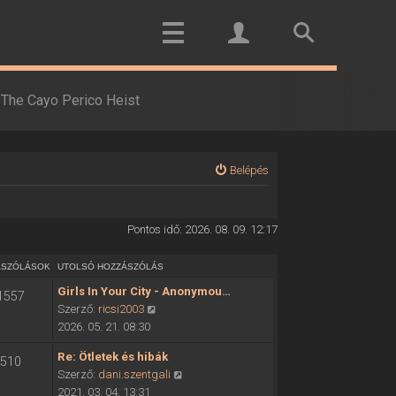
The Cayo Perico Heist
Belépés
Pontos idő: 2026. 08. 09. 12:17
ÁSZÓLÁSOK
UTOLSÓ HOZZÁSZÓLÁS
Girls In Your City - Anonymou…
1557
U
Szerző:
ricsi2003
t
2026. 05. 21. 08:30
o
Re: Ötletek és hibák
510
l
U
Szerző:
dani.szentgali
s
t
2021. 03. 04. 13:31