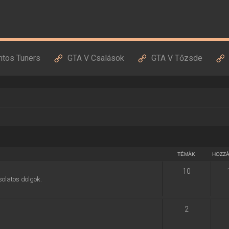
ntos Tuners
GTA V Csalások
GTA V Tőzsde
TÉMÁK
HOZZ
10
solatos dolgok.
2