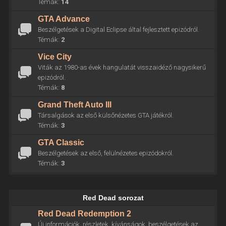
Témák:
14
GTA Advance
Beszélgetések a Digital Eclipse által fejlesztett epizódról.
Témák:
2
Vice City
Viták az 1980-as évek hangulatát visszaidéző nagysikerű
epizódról.
Témák:
8
Grand Theft Auto III
Társalgások az első külsőnézetes GTA játékról.
Témák:
3
GTA Classic
Beszélgetések az első, felülnézetes epizódokról.
Témák:
3
Red Dead sorozat
Red Dead Redemption 2
Új információk, részletek, kívánságok, beszélgetések az