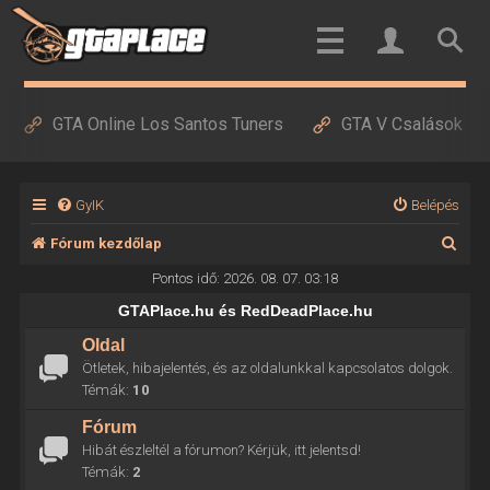
GTA Online Los Santos Tuners
GTA V Csalások
GyIK
Belépés
K
Fórum kezdőlap
e
Pontos idő: 2026. 08. 07. 03:18
r
GTAPlace.hu és RedDeadPlace.hu
e
Oldal
Ötletek, hibajelentés, és az oldalunkkal kapcsolatos dolgok.
s
Témák:
10
é
Fórum
s
Hibát észleltél a fórumon? Kérjük, itt jelentsd!
Témák:
2