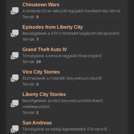
Chinatown Wars
A Nintendo DS-en debütált legújabb handheld rész témái.
Témák:
3
Episodes from Liberty City
Beszélgetések a GTA IV történetét kiegészítő két epizódról.
Témák:
7
Grand Theft Auto IV
Társalgások a sorozat negyedik fő epizódjáról.
Témák:
29
Vice City Stories
Eszmecserék a második Sony exkluzív részről.
Témák:
2
Liberty City Stories
Beszélgetések az első Sony exkluzivitást élvező
mellékepizódról.
Témák:
2
San Andreas
Társalgások az eddigi legsikeresebb GTA részről.