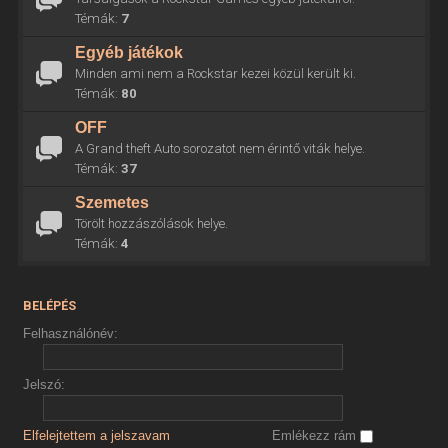
Témák:
7
Egyéb játékok
Minden ami nem a Rockstar kezei közül került ki.
Témák:
80
OFF
A Grand theft Auto sorozatot nem érintő viták helye.
Témák:
37
Szemetes
Törölt hozzászólások helye.
Témák:
4
BELÉPÉS
Felhasználónév:
Jelszó:
Elfelejtettem a jelszavam
Emlékezz rám