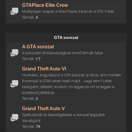
GTAPlace Elite Crew
Multiplayer csapat a Max Payne 3-ban és a GTA V-ben.
Témák:
4
GTA sorozat
A GTA sorozat
A sorozatot általánosságban érintő témák helye.
Témák:
17
Grand Theft Auto VI
Hivatalos, hogy készül a GTA sorozat új része, ami minden
bizonnyal a GTA6 nevet viseli majd... vagy nem? Lehet
találgatni, ötletelni, kívánni, mi legyen és mi ne legyen a
következő játékban.
Témák:
2
Grand Theft Auto V
Spekulációk és beszélgetések a sorozat legújabb
darabjáról.
Témák:
79