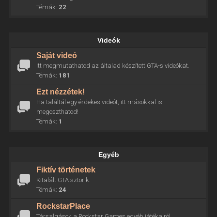
Témák:
22
Videók
Saját videó
Itt megmutathatod az általad készített GTA-s videókat.
Témák:
181
Ezt nézzétek!
Ha találtál egy érdekes videót, itt másokkal is
megoszthatod!
Témák:
1
Egyéb
Fiktív történetek
Kitalált GTA sztorik.
Témák:
24
RockstarPlace
Társalgások a Rockstar Games egyéb játékairól.