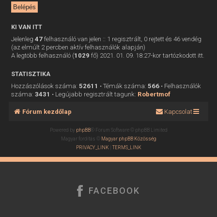
KI VAN ITT
Jelenleg
47
felhasználó van jelen :: 1 regisztrált, 0 rejtett és 46 vendég
(az elmúlt 2 percben aktív felhasználók alapján)
A legtöbb felhasználó (
1029
fő) 2021. 01. 09. 18:27-kor tartózkodott itt.
STATISZTIKA
Hozzászólások száma:
52611
• Témák száma:
566
• Felhasználók
száma:
3431
• Legújabb regisztrált tagunk:
Robertmof
Fórum kezdőlap
Kapcsolat
Powered by
phpBB
® Forum Software © phpBB Limited
Magyar fordítás ©
Magyar phpBB Közösség
PRIVACY_LINK
|
TERMS_LINK
FACEBOOK