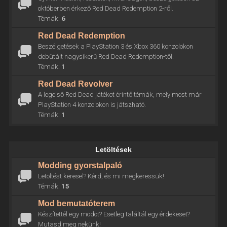
októberben érkező Red Dead Redemption 2-ről.
Témák:
6
Red Dead Redemption
Beszélgetések a PlayStation 3 és Xbox 360 konzolokon
debütált nagysikerű Red Dead Redemption-től.
Témák:
1
Red Dead Revolver
A legelső Red Dead játékot érintő témák, mely most már
PlayStation 4 konzolokon is játszható.
Témák:
1
Letöltések
Modding gyorstalpaló
Letöltést keresel? Kérd, és mi megkeressük!
Témák:
15
Mod bemutatóterem
Készítettél egy modot? Esetleg találtál egy érdekeset?
Mutasd meg nekünk!