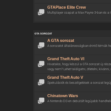
GTAPlace Elite Crew
Multiplayer csapat a Max Payne 3-ban és a 
GTA SOROZAT
A GTA sorozat
A sorozatot általánosságban érintő témák he
Grand Theft Auto VI
Hivatalos, hogy készül a GTA sorozat új rész
vagy nem? Lehet találgatni, ötletelni, kívánni
Grand Theft Auto V
Spekulációk és beszélgetések a sorozat legú
Chinatown Wars
A Nintendo DS-en debütált legújabb handhel