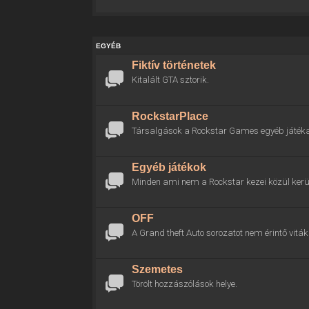
EGYÉB
Fiktív történetek
Kitalált GTA sztorik.
RockstarPlace
Társalgások a Rockstar Games egyéb játékai
Egyéb játékok
Minden ami nem a Rockstar kezei közül kerül
OFF
A Grand theft Auto sorozatot nem érintő viták 
Szemetes
Törölt hozzászólások helye.