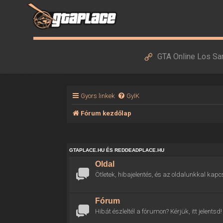
GTA Online Los Sa
Gyors linkek
GyIK
Fórum kezdőlap
GTAPLACE.HU ÉS REDDEADPLACE.HU
Oldal
Ötletek, hibajelentés, és az oldalunkkal kapc
Fórum
Hibát észleltél a fórumon? Kérjük, itt jelentsd!