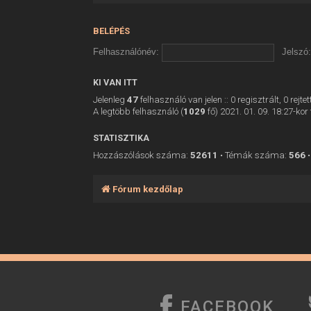
BELÉPÉS
Felhasználónév:
Jelszó:
KI VAN ITT
Jelenleg
47
felhasználó van jelen :: 0 regisztrált, 0 rej
A legtöbb felhasználó (
1029
fő) 2021. 01. 09. 18:27-kor 
STATISZTIKA
Hozzászólások száma:
52611
• Témák száma:
566
•
Fórum kezdőlap
FACEBOOK