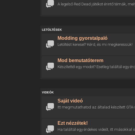
A legelső Red Dead játékot érintő témák, mel
LETÖLTÉSEK
Modding gyorstalpaló
Letöltést keresel? Kérd, és mi megkeressük!
Mod bemutatóterem
Készítettél egy modot? Esetleg találtál egy
VIDEÓK
Saját videó
Itt megmutathatod az általad készített GTA-
Ezt nézzétek!
Ha találtál egy érdekes videót, itt másokkal