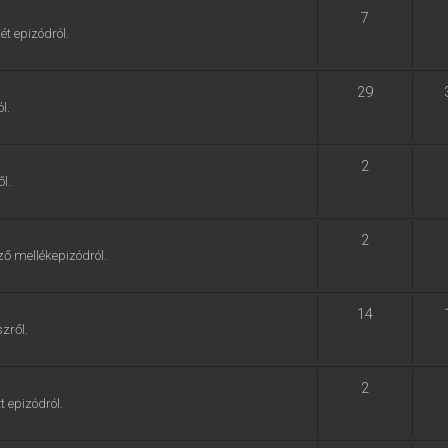
7
ét epizódról.
29
l.
2
l.
2
ző mellékepizódról.
14
zről.
2
t epizódról.