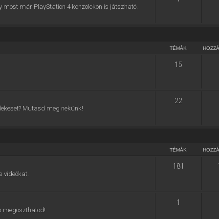
y most már PlayStation 4 konzolokon is játszható.
TÉMÁK
HOZZ
15
22
 érdekeset? Mutasd meg nekünk!
TÉMÁK
HOZZ
181
s videókat.
1
 is megoszthatod!