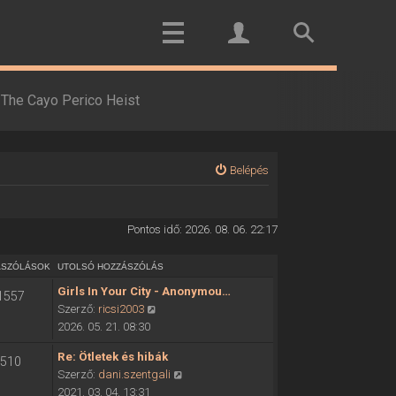
The Cayo Perico Heist
Belépés
Pontos idő: 2026. 08. 06. 22:17
ÁSZÓLÁSOK
UTOLSÓ HOZZÁSZÓLÁS
Girls In Your City - Anonymou…
1557
U
Szerző:
ricsi2003
t
2026. 05. 21. 08:30
o
Re: Ötletek és hibák
510
l
U
Szerző:
dani.szentgali
s
t
2021. 03. 04. 13:31