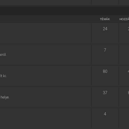
TÉMÁK
HOZZ
24
7
ról.
80
t ki.
37
helye.
4