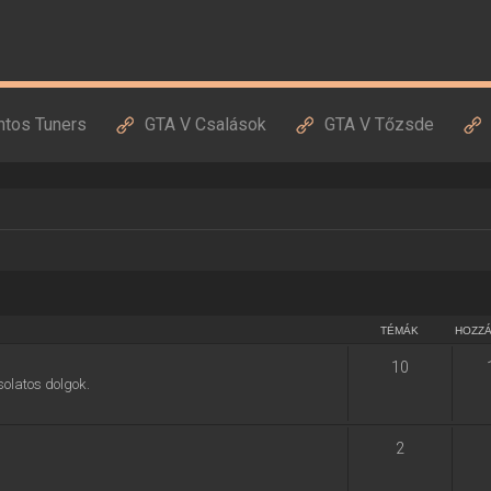
ntos Tuners
GTA V Csalások
GTA V Tőzsde
TÉMÁK
HOZZ
10
solatos dolgok.
2