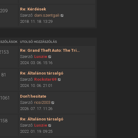
ó
o
h
Re: Kérdések
209
l
o
U
Szerző:
dani.szentgali
s
z
t
2018. 11. 18. 13:29
ó
z
o
h
á
l
o
s
s
z
ÁSZÓLÁSOK
UTOLSÓ HOZZÁSZÓLÁS
z
ó
z
ó
Re: Grand Theft Auto: The Tri…
2153
h
á
l
U
Szerző:
Luszie
o
s
á
t
2024. 03. 06. 15:16
z
z
s
o
z
ó
Re: Általános társalgó
m
81
l
á
l
U
Szerző:
Rockstar69
e
s
s
á
t
2024. 10. 06. 21:01
g
ó
z
s
o
t
h
ó
Don't hesitate
m
l
1061
e
o
l
U
Szerző:
ricsi2003
e
s
k
z
á
t
2026. 07. 17. 11:26
g
ó
i
z
s
o
t
h
n
á
Re: Általános társalgó
m
158
l
e
o
t
s
U
Szerző:
Luszie
e
s
k
z
é
z
t
2022. 01. 19. 09:25
g
ó
i
z
s
ó
o