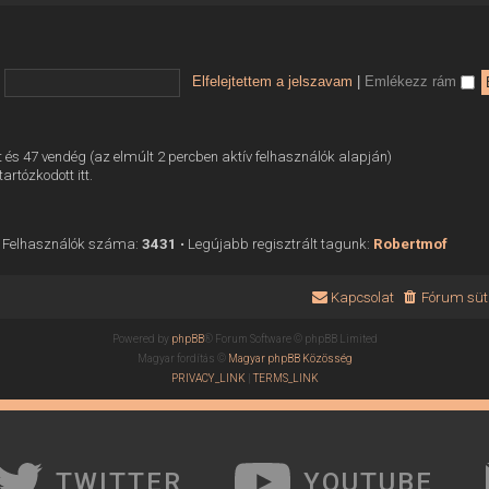
Elfelejtettem a jelszavam
|
Emlékezz rám
tett és 47 vendég (az elmúlt 2 percben aktív felhasználók alapján)
tartózkodott itt.
 Felhasználók száma:
3431
• Legújabb regisztrált tagunk:
Robertmof
Kapcsolat
Fórum süti
Powered by
phpBB
® Forum Software © phpBB Limited
Magyar fordítás ©
Magyar phpBB Közösség
PRIVACY_LINK
|
TERMS_LINK
TWITTER
YOUTUBE