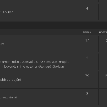
4
GTA V-ben.
TÉMÁK
HOZZ
17
lye.
2
e, ami minden bizonnyal a GTA6 nevet viseli majd...
, mi legyen és mi ne legyen a következő játékban.
79
2
jabb darabjáról.
3
d rész témái.