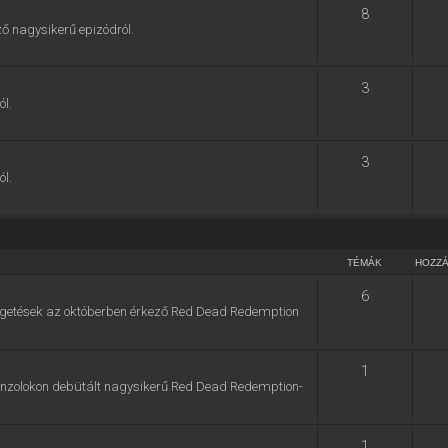
8
ő nagysikerű epizódról.
3
ól.
3
ól.
TÉMÁK
HOZZ
6
zélgetések az októberben érkező Red Dead Redemption
1
konzolokon debütált nagysikerű Red Dead Redemption-
1