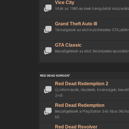
Vice City
Viták az 1980-as évek hangulatát visszaidéz
Grand Theft Auto III
Társalgások az első külsőnézetes GTA játékr
GTA Classic
Beszélgetések az első, felülnézetes epizódokr
RED DEAD SOROZAT
Red Dead Redemption 2
Új információk, részletek, kívánságok, bes
2-ről.
Red Dead Redemption
Beszélgetések a PlayStation 3 és Xbox 360 
től.
Red Dead Revolver