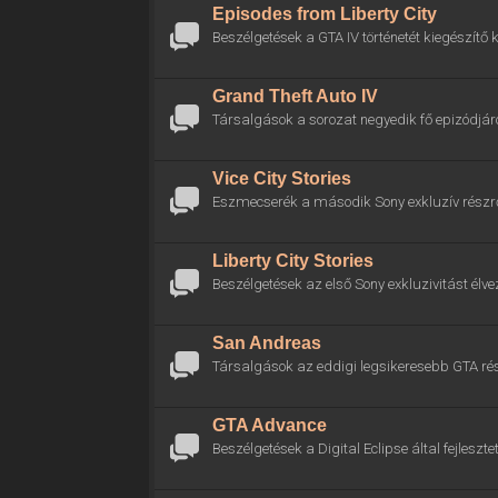
Episodes from Liberty City
Beszélgetések a GTA IV történetét kiegészítő k
Grand Theft Auto IV
Társalgások a sorozat negyedik fő epizódjáró
Vice City Stories
Eszmecserék a második Sony exkluzív részrő
Liberty City Stories
Beszélgetések az első Sony exkluzivitást élve
San Andreas
Társalgások az eddigi legsikeresebb GTA rés
GTA Advance
Beszélgetések a Digital Eclipse által fejlesztet