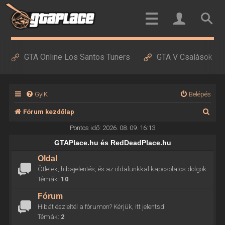
GTA Online Los Santos Tuners
GTA V Csalások
GyIK
Belépés
K
Fórum kezdőlap
e
Pontos idő: 2026. 08. 09. 16:13
r
GTAPlace.hu és RedDeadPlace.hu
e
Oldal
Ötletek, hibajelentés, és az oldalunkkal kapcsolatos dolgok.
s
Témák:
10
é
Fórum
s
Hibát észleltél a fórumon? Kérjük, itt jelentsd!
Témák:
2