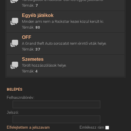
Témák:
7
Egyéb játékok
Minden ami nem a Rockstar kezei közül került ki.
Témák:
80
OFF
A Grand theft Auto sorozatot nem érintő viták helye.
Témák:
37
Szemetes
Törölt hozzászólások helye.
Témák:
4
BELÉPÉS
Felhasználónév:
Jelszó:
Elfelejtettem a jelszavam
Emlékezz rám