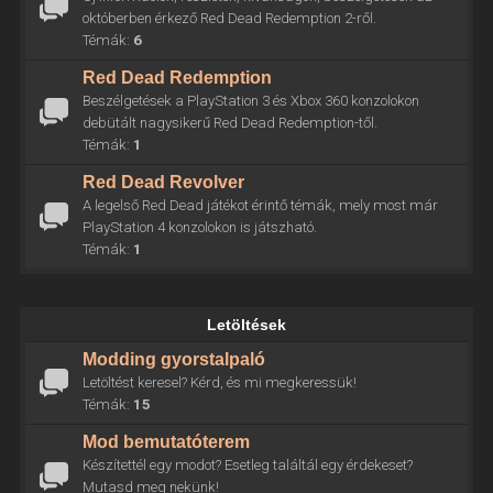
októberben érkező Red Dead Redemption 2-ről.
Témák:
6
Red Dead Redemption
Beszélgetések a PlayStation 3 és Xbox 360 konzolokon
debütált nagysikerű Red Dead Redemption-től.
Témák:
1
Red Dead Revolver
A legelső Red Dead játékot érintő témák, mely most már
PlayStation 4 konzolokon is játszható.
Témák:
1
Letöltések
Modding gyorstalpaló
Letöltést keresel? Kérd, és mi megkeressük!
Témák:
15
Mod bemutatóterem
Készítettél egy modot? Esetleg találtál egy érdekeset?
Mutasd meg nekünk!