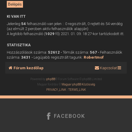
KI VAN ITT
Jelenleg
54
felhasználó van jelen :: 0 regisztrált, 0 rejtett és 54 vendég
(az elmúlt 2 percben aktív felhasználók alapján)
A legtöbb felhasználó (
1029
fő) 2021. 01. 09. 18:27-kor tartózkodott itt.
STATISZTIKA
Hozzászólások száma:
52612
• Témák száma:
567
• Felhasználók
száma:
3431
• Legújabb regisztrált tagunk:
Robertmof
Fórum kezdőlap
Kapcsolat
Powered by
phpBB
® Forum Software © phpBB Limited
Magyar fordítás ©
Magyar phpBB Közösség
PRIVACY_LINK
|
TERMS_LINK
FACEBOOK