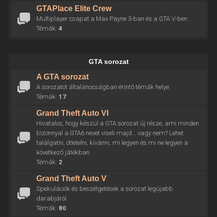
GTAPlace Elite Crew
Multiplayer csapat a Max Payne 3-ban és a GTA V-ben.
Témák:
4
GTA sorozat
A GTA sorozat
A sorozatot általánosságban érintő témák helye.
Témák:
17
Grand Theft Auto VI
Hivatalos, hogy készül a GTA sorozat új része, ami minden
bizonnyal a GTA6 nevet viseli majd... vagy nem? Lehet
találgatni, ötletelni, kívánni, mi legyen és mi ne legyen a
következő játékban.
Témák:
2
Grand Theft Auto V
Spekulációk és beszélgetések a sorozat legújabb
darabjáról.
Témák:
80