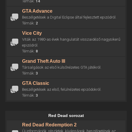
Témák:
14
GTA Advance
Beszélgetések a Digital Eclipse által fejlesztett epizódról.
Témák:
2
Vice City
Viták az 1980-as évek hangulatát visszaidéző nagysikerű
epizódról.
Témák:
8
Grand Theft Auto III
Társalgások az első külsőnézetes GTA játékról.
Témák:
3
GTA Classic
Beszélgetések az első, felülnézetes epizódokról.
Témák:
3
Red Dead sorozat
Red Dead Redemption 2
Új információk, részletek, kívánságok, beszélgetések az