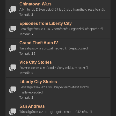
Chinatown Wars
A Nintendo DS-en debütált legújabb handheld rész témái.
Témák:
3
Episodes from Liberty City
Beszélgetések a GTA IV történetét kiegészítő két epizódról.
Témák:
7
Grand Theft Auto IV
Társalgások a sorozat negyedik fő epizódjáról.
Témák:
29
Vice City Stories
Eszmecserék a második Sony exkluzív részről.
Témák:
2
Liberty City Stories
Beszélgetések az első Sony exkluzivitást élvező
mellékepizódról.
Témák:
2
San Andreas
Társalgások az eddigi legsikeresebb GTA részről.