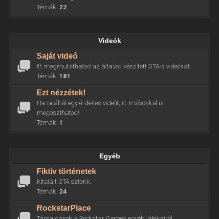
Témák:
22
Videók
Saját videó
Itt megmutathatod az általad készített GTA-s videókat.
Témák:
181
Ezt nézzétek!
Ha találtál egy érdekes videót, itt másokkal is
megoszthatod!
Témák:
1
Egyéb
Fiktív történetek
Kitalált GTA sztorik.
Témák:
24
RockstarPlace
Társalgások a Rockstar Games egyéb játékairól.