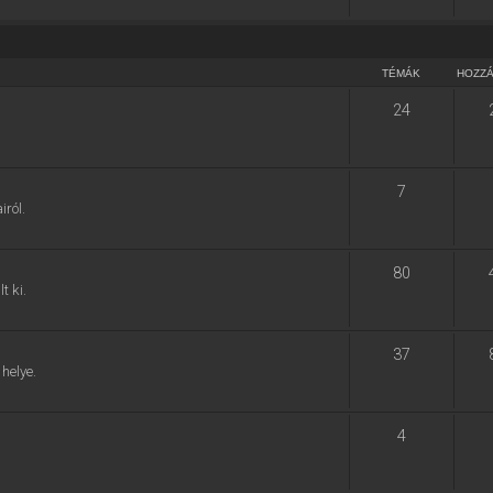
TÉMÁK
HOZZ
24
7
ról.
80
t ki.
37
helye.
4