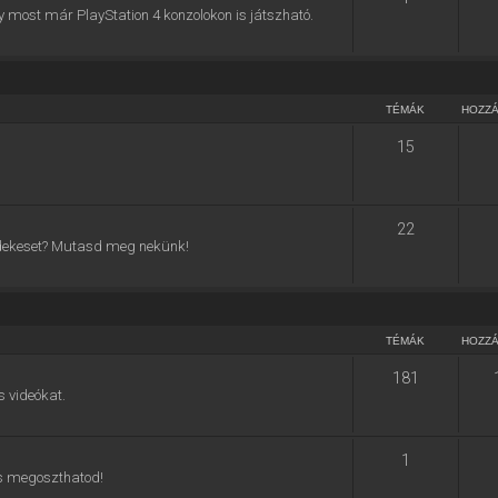
y most már PlayStation 4 konzolokon is játszható.
TÉMÁK
HOZZ
15
22
 érdekeset? Mutasd meg nekünk!
TÉMÁK
HOZZ
181
s videókat.
1
 is megoszthatod!