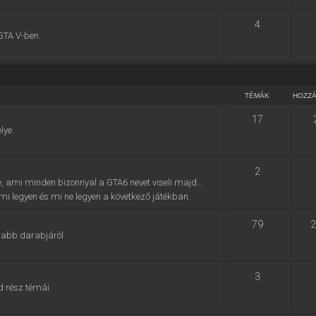
4
GTA V-ben.
TÉMÁK
HOZZ
17
lye.
2
e, ami minden bizonnyal a GTA6 nevet viseli majd...
, mi legyen és mi ne legyen a következő játékban.
79
2
jabb darabjáról.
3
d rész témái.