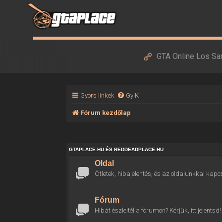
GTA Online Los Sa
Gyors linkek
GyIK
Fórum kezdőlap
GTAPLACE.HU ÉS REDDEADPLACE.HU
Oldal
Ötletek, hibajelentés, és az oldalunkkal kapc
Fórum
Hibát észleltél a fórumon? Kérjük, itt jelentsd!