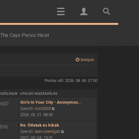
The Cayo Perico Heist
Belépés
Pontos idő: 2026. 08. 06. 07:00
ÁSZÓLÁSOK
UTOLSÓ HOZZÁSZÓLÁS
Girls In Your City - Anonymou…
1557
U
Szerző:
ricsi2003
t
2026. 05. 21. 08:30
o
Re: Ötletek és hibák
510
l
U
Szerző:
dani.szentgali
s
t
2021. 03. 04. 13:31