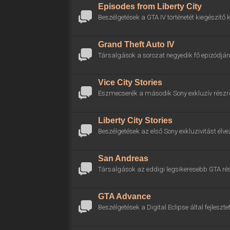
Episodes from Liberty City
Beszélgetések a GTA IV történetét kiegészítő k
Grand Theft Auto IV
Társalgások a sorozat negyedik fő epizódjáró
Vice City Stories
Eszmecserék a második Sony exkluzív részrő
Liberty City Stories
Beszélgetések az első Sony exkluzivitást élve
San Andreas
Társalgások az eddigi legsikeresebb GTA rés
GTA Advance
Beszélgetések a Digital Eclipse által fejlesztet