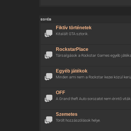
EGYÉB
Fiktív történetek
Kitalált GTA sztorik.
RockstarPlace
Társalgások a Rockstar Games egyéb játékai
Egyéb játékok
Minden ami nem a Rockstar kezei közül kerül
OFF
A Grand theft Auto sorozatot nem érintő viták 
Szemetes
Törölt hozzászólások helye.