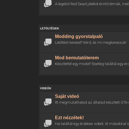
A legelső Red Dead játékot érintő témák, mel
LETÖLTÉSEK
Modding gyorstalpaló
Letöltést keresel? Kérd, és mi megkeressük!
Mod bemutatóterem
Készítettél egy modot? Esetleg találtál egy
VIDEÓK
Saját videó
Itt megmutathatod az általad készített GTA-
Ezt nézzétek!
Ha találtál egy érdekes videót, itt másokkal