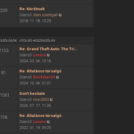
ó
o
h
Re: Kérdések
209
l
o
U
Szerző:
dani.szentgali
s
z
t
2018. 11. 18. 13:29
ó
z
o
h
á
l
o
s
s
z
ÁSZÓLÁSOK
UTOLSÓ HOZZÁSZÓLÁS
z
ó
z
ó
Re: Grand Theft Auto: The Tri…
2153
h
á
l
U
Szerző:
Luszie
o
s
á
t
2024. 03. 06. 15:16
z
z
s
o
z
ó
Re: Általános társalgó
m
81
l
á
l
U
Szerző:
Rockstar69
e
s
s
á
t
2024. 10. 06. 21:01
g
ó
z
s
o
t
h
ó
Don't hesitate
m
l
1061
e
o
l
U
Szerző:
ricsi2003
e
s
k
z
á
t
2026. 07. 17. 11:26
g
ó
i
z
s
o
t
h
n
á
Re: Általános társalgó
m
158
l
e
o
t
s
U
Szerző:
Luszie
e
s
k
z
é
z
t
2022. 01. 19. 09:25
g
ó
i
z
s
ó
o