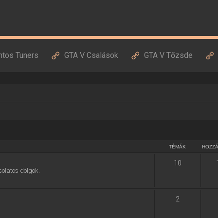
ntos Tuners
GTA V Csalások
GTA V Tőzsde
TÉMÁK
HOZZ
10
solatos dolgok.
2