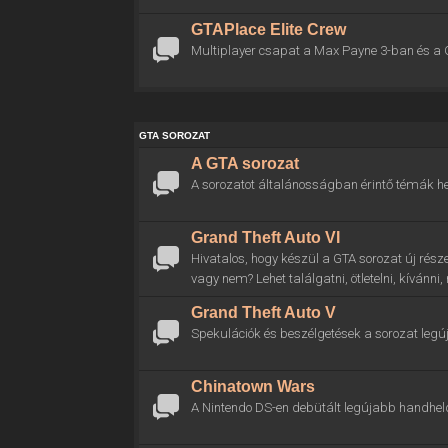
GTAPlace Elite Crew
Multiplayer csapat a Max Payne 3-ban és a 
GTA SOROZAT
A GTA sorozat
A sorozatot általánosságban érintő témák he
Grand Theft Auto VI
Hivatalos, hogy készül a GTA sorozat új rész
vagy nem? Lehet találgatni, ötletelni, kívánni
Grand Theft Auto V
Spekulációk és beszélgetések a sorozat legú
Chinatown Wars
A Nintendo DS-en debütált legújabb handhel