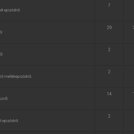
7
ét epizódról.
29
l.
2
l.
2
ző mellékepizódról.
14
zről.
2
t epizódról.