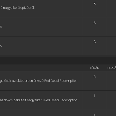
8
ő nagysikerű epizódról.
3
ól.
3
ól.
TÉMÁK
HOZZ
6
zélgetések az októberben érkező Red Dead Redemption
1
konzolokon debütált nagysikerű Red Dead Redemption-
1