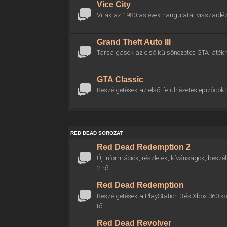
Vice City
Viták az 1980-as évek hangulatát visszaidéz
Grand Theft Auto III
Társalgások az első külsőnézetes GTA játékr
GTA Classic
Beszélgetések az első, felülnézetes epizódokr
RED DEAD SOROZAT
Red Dead Redemption 2
Új információk, részletek, kívánságok, bes
2-ről.
Red Dead Redemption
Beszélgetések a PlayStation 3 és Xbox 360 
től.
Red Dead Revolver