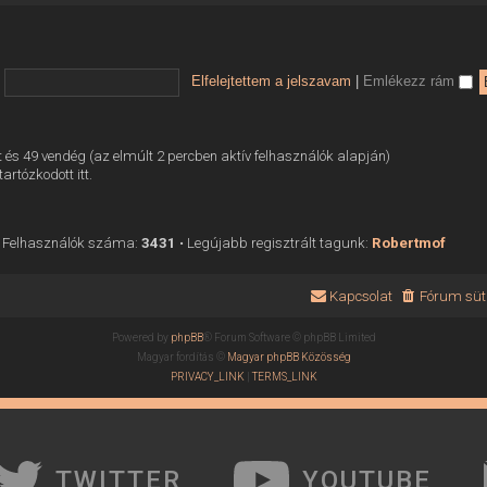
Elfelejtettem a jelszavam
|
Emlékezz rám
tett és 49 vendég (az elmúlt 2 percben aktív felhasználók alapján)
tartózkodott itt.
 Felhasználók száma:
3431
• Legújabb regisztrált tagunk:
Robertmof
Kapcsolat
Fórum süti
Powered by
phpBB
® Forum Software © phpBB Limited
Magyar fordítás ©
Magyar phpBB Közösség
PRIVACY_LINK
|
TERMS_LINK
TWITTER
YOUTUBE