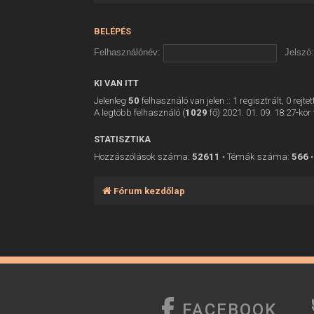
BELÉPÉS
Felhasználónév:
Jelszó:
KI VAN ITT
Jelenleg
50
felhasználó van jelen :: 1 regisztrált, 0 rej
A legtöbb felhasználó (
1029
fő) 2021. 01. 09. 18:27-kor 
STATISZTIKA
Hozzászólások száma:
52611
• Témák száma:
566
•
Fórum kezdőlap
FACEBOOK