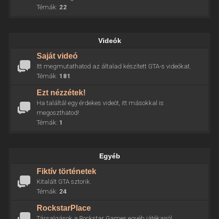
Témák:
22
Videók
Saját videó
Itt megmutathatod az általad készített GTA-s videókat.
Témák:
181
Ezt nézzétek!
Ha találtál egy érdekes videót, itt másokkal is
megoszthatod!
Témák:
1
Egyéb
Fiktív történetek
Kitalált GTA sztorik.
Témák:
24
RockstarPlace
Társalgások a Rockstar Games egyéb játékairól.