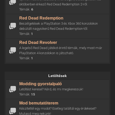
októberben érkező Red Dead Redemption 2-ről.
Témák:
6
Red Dead Redemption
Beszélgetések a PlayStation 3 és Xbox 360 konzolokon
debütált nagysikerű Red Dead Redemption-től.
Témák:
1
Red Dead Revolver
A legelső Red Dead játékot érintő témák, mely most már
PlayStation 4 konzolokon is játszható.
Témák:
1
Letöltések
Modding gyorstalpaló
Letöltést keresel? Kérd, és mi megkeressük!
Témák:
15
Mod bemutatóterem
Készítettél egy modot? Esetleg találtál egy érdekeset?
Mutasd meg nekünk!