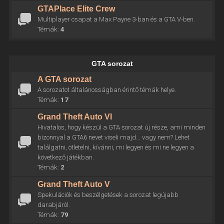
GTAPlace Elite Crew
Multiplayer csapat a Max Payne 3-ban és a GTA V-ben.
Témák:
4
GTA sorozat
A GTA sorozat
A sorozatot általánosságban érintő témák helye.
Témák:
17
Grand Theft Auto VI
Hivatalos, hogy készül a GTA sorozat új része, ami minden
bizonnyal a GTA6 nevet viseli majd... vagy nem? Lehet
találgatni, ötletelni, kívánni, mi legyen és mi ne legyen a
következő játékban.
Témák:
2
Grand Theft Auto V
Spekulációk és beszélgetések a sorozat legújabb
darabjáról.
Témák:
79