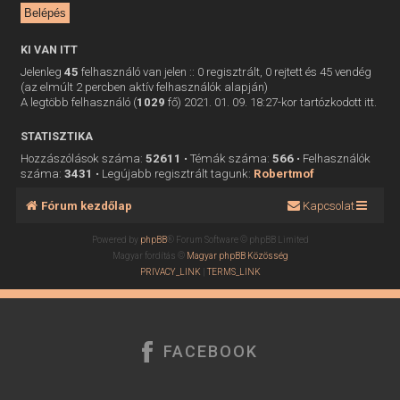
KI VAN ITT
Jelenleg
45
felhasználó van jelen :: 0 regisztrált, 0 rejtett és 45 vendég
(az elmúlt 2 percben aktív felhasználók alapján)
A legtöbb felhasználó (
1029
fő) 2021. 01. 09. 18:27-kor tartózkodott itt.
STATISZTIKA
Hozzászólások száma:
52611
• Témák száma:
566
• Felhasználók
száma:
3431
• Legújabb regisztrált tagunk:
Robertmof
Fórum kezdőlap
Kapcsolat
Powered by
phpBB
® Forum Software © phpBB Limited
Magyar fordítás ©
Magyar phpBB Közösség
PRIVACY_LINK
|
TERMS_LINK
FACEBOOK