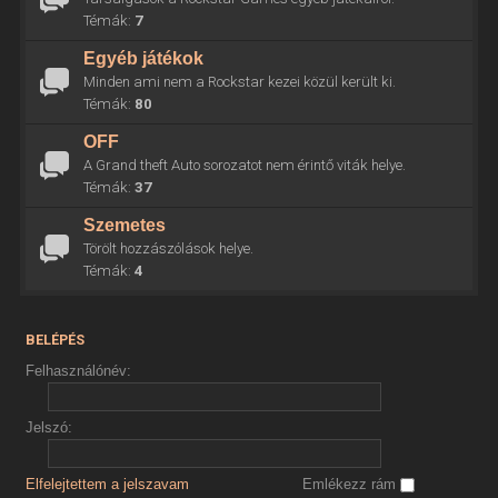
Témák:
7
Egyéb játékok
Minden ami nem a Rockstar kezei közül került ki.
Témák:
80
OFF
A Grand theft Auto sorozatot nem érintő viták helye.
Témák:
37
Szemetes
Törölt hozzászólások helye.
Témák:
4
BELÉPÉS
Felhasználónév:
Jelszó:
Elfelejtettem a jelszavam
Emlékezz rám