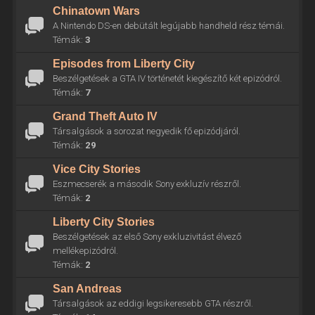
Chinatown Wars
A Nintendo DS-en debütált legújabb handheld rész témái.
Témák:
3
Episodes from Liberty City
Beszélgetések a GTA IV történetét kiegészítő két epizódról.
Témák:
7
Grand Theft Auto IV
Társalgások a sorozat negyedik fő epizódjáról.
Témák:
29
Vice City Stories
Eszmecserék a második Sony exkluzív részről.
Témák:
2
Liberty City Stories
Beszélgetések az első Sony exkluzivitást élvező
mellékepizódról.
Témák:
2
San Andreas
Társalgások az eddigi legsikeresebb GTA részről.