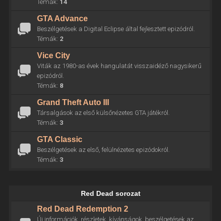
Témák:
14
GTA Advance
Beszélgetések a Digital Eclipse által fejlesztett epizódról.
Témák:
2
Vice City
Viták az 1980-as évek hangulatát visszaidéző nagysikerű
epizódról.
Témák:
8
Grand Theft Auto III
Társalgások az első külsőnézetes GTA játékról.
Témák:
3
GTA Classic
Beszélgetések az első, felülnézetes epizódokról.
Témák:
3
Red Dead sorozat
Red Dead Redemption 2
Új információk, részletek, kívánságok, beszélgetések az