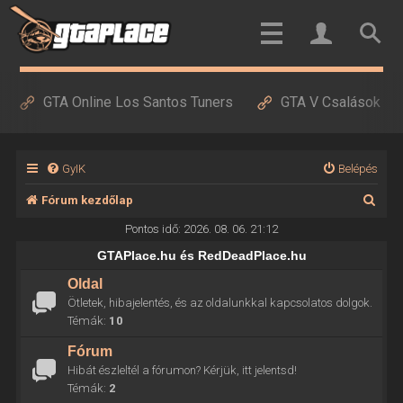
GTA Online Los Santos Tuners
GTA V Csalások
GyIK
Belépés
K
Fórum kezdőlap
e
Pontos idő: 2026. 08. 06. 21:12
r
GTAPlace.hu és RedDeadPlace.hu
e
Oldal
Ötletek, hibajelentés, és az oldalunkkal kapcsolatos dolgok.
s
Témák:
10
é
Fórum
s
Hibát észleltél a fórumon? Kérjük, itt jelentsd!
Témák:
2