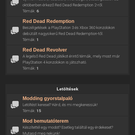
októberben érkező Red Dead Redemption 2-ről.
Témák:
6
Red Dead Redemption
Beszélgetések a PlayStation 3 és Xbox 360 konzolokon
debütált nagysikerű Red Dead Redemption-től.
Témák:
1
Red Dead Revolver
A legelső Red Dead játékot érintő témák, mely most már
PlayStation 4 konzolokon is játszható.
Témák:
1
Letöltések
Modding gyorstalpaló
Letöltést keresel? Kérd, és mi megkeressük!
Témák:
15
Mod bemutatóterem
Készítettél egy modot? Esetleg találtál egy érdekeset?
Mutasd meg nekünk!