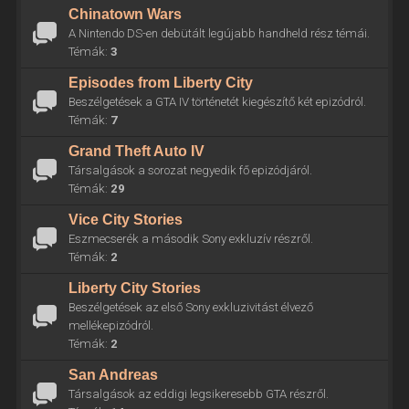
Chinatown Wars
A Nintendo DS-en debütált legújabb handheld rész témái.
Témák:
3
Episodes from Liberty City
Beszélgetések a GTA IV történetét kiegészítő két epizódról.
Témák:
7
Grand Theft Auto IV
Társalgások a sorozat negyedik fő epizódjáról.
Témák:
29
Vice City Stories
Eszmecserék a második Sony exkluzív részről.
Témák:
2
Liberty City Stories
Beszélgetések az első Sony exkluzivitást élvező
mellékepizódról.
Témák:
2
San Andreas
Társalgások az eddigi legsikeresebb GTA részről.