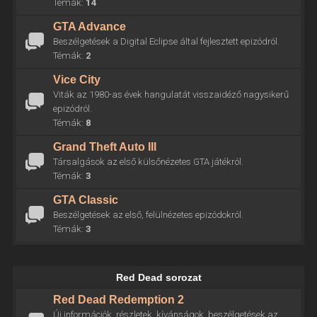
Témák:
14
GTA Advance
Beszélgetések a Digital Eclipse által fejlesztett epizódról.
Témák:
2
Vice City
Viták az 1980-as évek hangulatát visszaidéző nagysikerű
epizódról.
Témák:
8
Grand Theft Auto III
Társalgások az első külsőnézetes GTA játékról.
Témák:
3
GTA Classic
Beszélgetések az első, felülnézetes epizódokról.
Témák:
3
Red Dead sorozat
Red Dead Redemption 2
Új információk, részletek, kívánságok, beszélgetések az