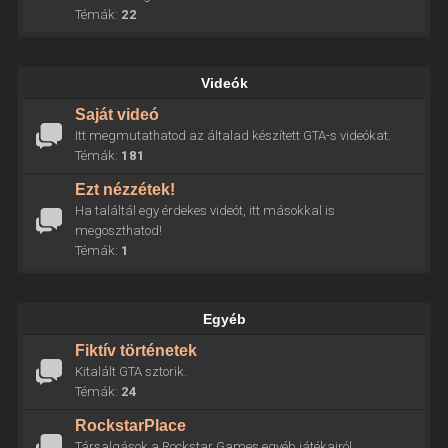
Témák:
22
Videók
Saját videó
Itt megmutathatod az általad készített GTA-s videókat.
Témák:
181
Ezt nézzétek!
Ha találtál egy érdekes videót, itt másokkal is
megoszthatod!
Témák:
1
Egyéb
Fiktív történetek
Kitalált GTA sztorik.
Témák:
24
RockstarPlace
Társalgások a Rockstar Games egyéb játékairól.