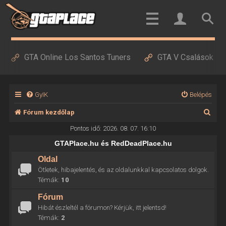
GTA Online Los Santos Tuners
GTA V Csalások
GyIK
Belépés
K
Fórum kezdőlap
e
Pontos idő: 2026. 08. 07. 16:10
r
GTAPlace.hu és RedDeadPlace.hu
e
Oldal
Ötletek, hibajelentés, és az oldalunkkal kapcsolatos dolgok.
s
Témák:
10
é
Fórum
s
Hibát észleltél a fórumon? Kérjük, itt jelentsd!
Témák:
2