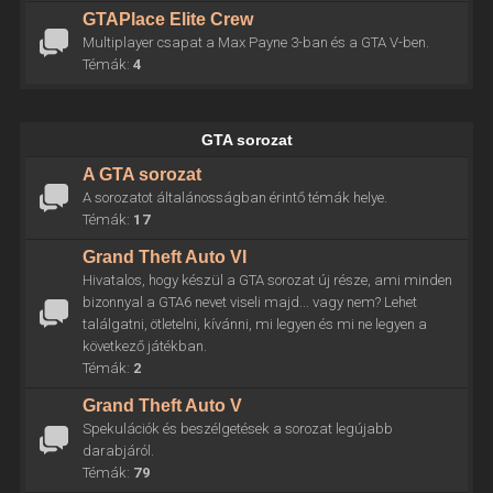
GTAPlace Elite Crew
Multiplayer csapat a Max Payne 3-ban és a GTA V-ben.
Témák:
4
GTA sorozat
A GTA sorozat
A sorozatot általánosságban érintő témák helye.
Témák:
17
Grand Theft Auto VI
Hivatalos, hogy készül a GTA sorozat új része, ami minden
bizonnyal a GTA6 nevet viseli majd... vagy nem? Lehet
találgatni, ötletelni, kívánni, mi legyen és mi ne legyen a
következő játékban.
Témák:
2
Grand Theft Auto V
Spekulációk és beszélgetések a sorozat legújabb
darabjáról.
Témák:
79