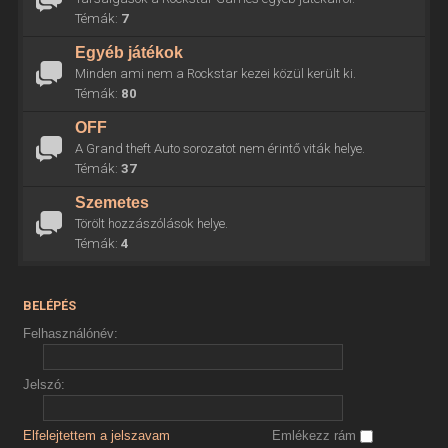
Témák:
7
Egyéb játékok
Minden ami nem a Rockstar kezei közül került ki.
Témák:
80
OFF
A Grand theft Auto sorozatot nem érintő viták helye.
Témák:
37
Szemetes
Törölt hozzászólások helye.
Témák:
4
BELÉPÉS
Felhasználónév:
Jelszó:
Elfelejtettem a jelszavam
Emlékezz rám