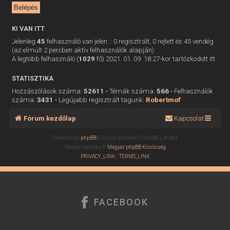
KI VAN ITT
Jelenleg
45
felhasználó van jelen :: 0 regisztrált, 0 rejtett és 45 vendég
(az elmúlt 2 percben aktív felhasználók alapján)
A legtöbb felhasználó (
1029
fő) 2021. 01. 09. 18:27-kor tartózkodott itt.
STATISZTIKA
Hozzászólások száma:
52611
• Témák száma:
566
• Felhasználók
száma:
3431
• Legújabb regisztrált tagunk:
Robertmof
Fórum kezdőlap
Kapcsolat
Powered by
phpBB
® Forum Software © phpBB Limited
Magyar fordítás ©
Magyar phpBB Közösség
PRIVACY_LINK
|
TERMS_LINK
FACEBOOK