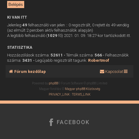
KI VAN ITT
Jelenleg
49
felhasználó van jelen :: 0 regisztrált, 0 rejtett és 49 vendég
(az elmúlt 2 percben aktív felhasználók alapján)
A legtöbb felhasználó (
1029
fő) 2021. 01. 09. 18:27-kor tartózkodott itt.
STATISZTIKA
Hozzászólások száma:
52611
• Témák száma:
566
• Felhasználók
száma:
3431
• Legújabb regisztrált tagunk:
Robertmof
Fórum kezdőlap
Kapcsolat
Powered by
phpBB
® Forum Software © phpBB Limited
Magyar fordítás ©
Magyar phpBB Közösség
PRIVACY_LINK
|
TERMS_LINK
FACEBOOK