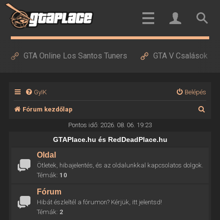
GTA Online Los Santos Tuners
GTA V Csalások
GyIK
Belépés
K
Fórum kezdőlap
e
Pontos idő: 2026. 08. 06. 19:23
r
GTAPlace.hu és RedDeadPlace.hu
e
Oldal
Ötletek, hibajelentés, és az oldalunkkal kapcsolatos dolgok.
s
Témák:
10
é
Fórum
s
Hibát észleltél a fórumon? Kérjük, itt jelentsd!
Témák:
2