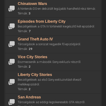
Chinatown Wars
A Nintendo DS-en debütált legújabb handheld rész témái.
Témák:
3
Episodes from Liberty City
Beszélgetések a GTA IV történetét kiegészítő két epizódról.
Témák:
7
Grand Theft Auto IV
Társalgások a sorozat negyedik fő epizódjáról.
Témák:
29
Vice City Stories
Eszmecserék a második Sony exkluzív részről.
Témák:
2
Liberty City Stories
Beszélgetések az első Sony exkluzivitást élvező
mellékepizódról.
Témák:
2
San Andreas
Társalgások az eddigi legsikeresebb GTA részről.