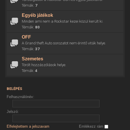
Témák:
7
Egyéb játékok
Minden ami nem a Rockstar kezei közül került ki.
Témák:
80
OFF
A Grand theft Auto sorozatot nem érintő viták helye.
Témák:
37
Szemetes
Törölt hozzászólások helye.
Témák:
4
BELÉPÉS
Felhasználónév:
Jelszó:
Elfelejtettem a jelszavam
Emlékezz rám