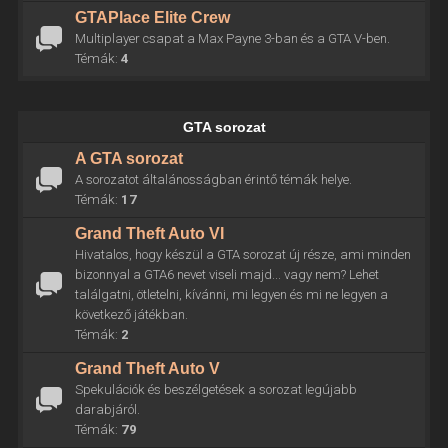
GTAPlace Elite Crew
Multiplayer csapat a Max Payne 3-ban és a GTA V-ben.
Témák:
4
GTA sorozat
A GTA sorozat
A sorozatot általánosságban érintő témák helye.
Témák:
17
Grand Theft Auto VI
Hivatalos, hogy készül a GTA sorozat új része, ami minden
bizonnyal a GTA6 nevet viseli majd... vagy nem? Lehet
találgatni, ötletelni, kívánni, mi legyen és mi ne legyen a
következő játékban.
Témák:
2
Grand Theft Auto V
Spekulációk és beszélgetések a sorozat legújabb
darabjáról.
Témák:
79