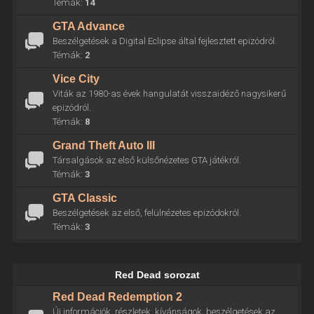
Témák:
14
GTA Advance
Beszélgetések a Digital Eclipse által fejlesztett epizódról.
Témák:
2
Vice City
Viták az 1980-as évek hangulatát visszaidéző nagysikerű
epizódról.
Témák:
8
Grand Theft Auto III
Társalgások az első külsőnézetes GTA játékról.
Témák:
3
GTA Classic
Beszélgetések az első, felülnézetes epizódokról.
Témák:
3
Red Dead sorozat
Red Dead Redemption 2
Új információk, részletek, kívánságok, beszélgetések az