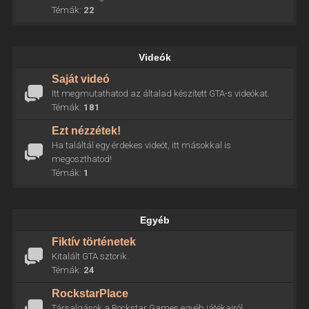
Témák:
22
Videók
Saját videó
Itt megmutathatod az általad készített GTA-s videókat.
Témák:
181
Ezt nézzétek!
Ha találtál egy érdekes videót, itt másokkal is
megoszthatod!
Témák:
1
Egyéb
Fiktív történetek
Kitalált GTA sztorik.
Témák:
24
RockstarPlace
Társalgások a Rockstar Games egyéb játékairól.