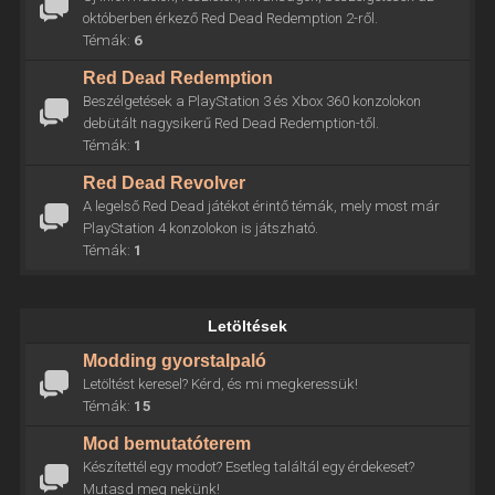
októberben érkező Red Dead Redemption 2-ről.
Témák:
6
Red Dead Redemption
Beszélgetések a PlayStation 3 és Xbox 360 konzolokon
debütált nagysikerű Red Dead Redemption-től.
Témák:
1
Red Dead Revolver
A legelső Red Dead játékot érintő témák, mely most már
PlayStation 4 konzolokon is játszható.
Témák:
1
Letöltések
Modding gyorstalpaló
Letöltést keresel? Kérd, és mi megkeressük!
Témák:
15
Mod bemutatóterem
Készítettél egy modot? Esetleg találtál egy érdekeset?
Mutasd meg nekünk!