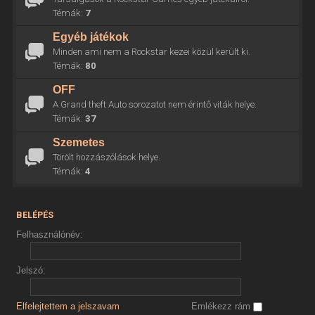
Témák:
7
Egyéb játékok
Minden ami nem a Rockstar kezei közül került ki.
Témák:
80
OFF
A Grand theft Auto sorozatot nem érintő viták helye.
Témák:
37
Szemetes
Törölt hozzászólások helye.
Témák:
4
BELÉPÉS
Felhasználónév:
Jelszó:
Elfelejtettem a jelszavam
Emlékezz rám