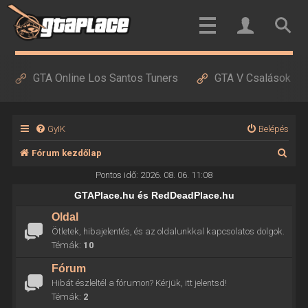
GTA Online Los Santos Tuners
GTA V Csalások
GyIK
Belépés
K
Fórum kezdőlap
e
Pontos idő: 2026. 08. 06. 11:08
r
GTAPlace.hu és RedDeadPlace.hu
e
Oldal
Ötletek, hibajelentés, és az oldalunkkal kapcsolatos dolgok.
s
Témák:
10
é
Fórum
s
Hibát észleltél a fórumon? Kérjük, itt jelentsd!
Témák:
2