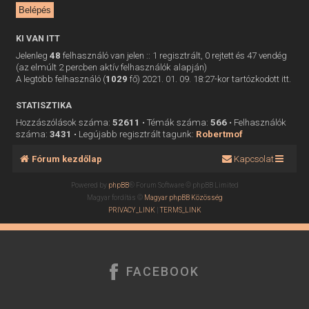
KI VAN ITT
Jelenleg
48
felhasználó van jelen :: 1 regisztrált, 0 rejtett és 47 vendég
(az elmúlt 2 percben aktív felhasználók alapján)
A legtöbb felhasználó (
1029
fő) 2021. 01. 09. 18:27-kor tartózkodott itt.
STATISZTIKA
Hozzászólások száma:
52611
• Témák száma:
566
• Felhasználók
száma:
3431
• Legújabb regisztrált tagunk:
Robertmof
Fórum kezdőlap
Kapcsolat
Powered by
phpBB
® Forum Software © phpBB Limited
Magyar fordítás ©
Magyar phpBB Közösség
PRIVACY_LINK
|
TERMS_LINK
FACEBOOK