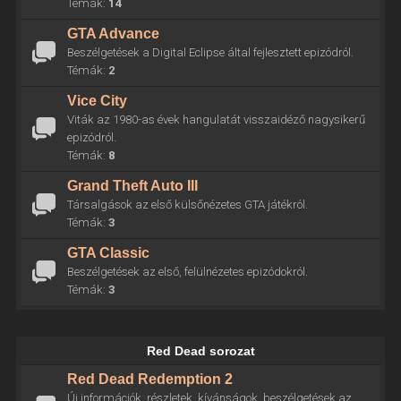
Témák:
14
GTA Advance
Beszélgetések a Digital Eclipse által fejlesztett epizódról.
Témák:
2
Vice City
Viták az 1980-as évek hangulatát visszaidéző nagysikerű
epizódról.
Témák:
8
Grand Theft Auto III
Társalgások az első külsőnézetes GTA játékról.
Témák:
3
GTA Classic
Beszélgetések az első, felülnézetes epizódokról.
Témák:
3
Red Dead sorozat
Red Dead Redemption 2
Új információk, részletek, kívánságok, beszélgetések az