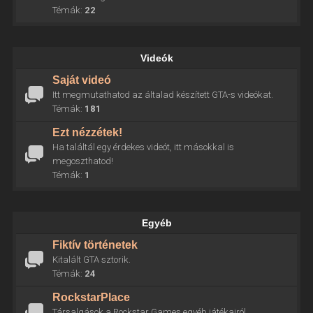
Témák:
22
Videók
Saját videó
Itt megmutathatod az általad készített GTA-s videókat.
Témák:
181
Ezt nézzétek!
Ha találtál egy érdekes videót, itt másokkal is
megoszthatod!
Témák:
1
Egyéb
Fiktív történetek
Kitalált GTA sztorik.
Témák:
24
RockstarPlace
Társalgások a Rockstar Games egyéb játékairól.