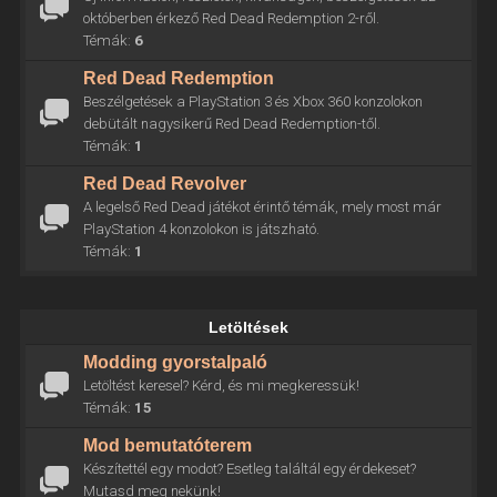
októberben érkező Red Dead Redemption 2-ről.
Témák:
6
Red Dead Redemption
Beszélgetések a PlayStation 3 és Xbox 360 konzolokon
debütált nagysikerű Red Dead Redemption-től.
Témák:
1
Red Dead Revolver
A legelső Red Dead játékot érintő témák, mely most már
PlayStation 4 konzolokon is játszható.
Témák:
1
Letöltések
Modding gyorstalpaló
Letöltést keresel? Kérd, és mi megkeressük!
Témák:
15
Mod bemutatóterem
Készítettél egy modot? Esetleg találtál egy érdekeset?
Mutasd meg nekünk!