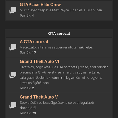
GTAPlace Elite Crew
Multiplayer csapat a Max Payne 3-ban és a GTA V-ben.
Témák:
4
GTA sorozat
A GTA sorozat
A sorozatot általánosságban érintő témák helye.
Témák:
17
Grand Theft Auto VI
Hivatalos, hogy készül a GTA sorozat új része, ami minden
bizonnyal a GTA6 nevet viseli majd... vagy nem? Lehet
találgatni, ötletelni, kívánni, mi legyen és mi ne legyen a
következő játékban.
Témák:
2
Grand Theft Auto V
Spekulációk és beszélgetések a sorozat legújabb
darabjáról.
Témák:
79