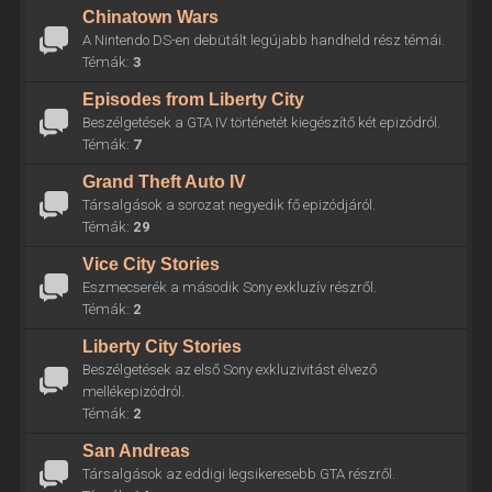
Chinatown Wars
A Nintendo DS-en debütált legújabb handheld rész témái.
Témák:
3
Episodes from Liberty City
Beszélgetések a GTA IV történetét kiegészítő két epizódról.
Témák:
7
Grand Theft Auto IV
Társalgások a sorozat negyedik fő epizódjáról.
Témák:
29
Vice City Stories
Eszmecserék a második Sony exkluzív részről.
Témák:
2
Liberty City Stories
Beszélgetések az első Sony exkluzivitást élvező
mellékepizódról.
Témák:
2
San Andreas
Társalgások az eddigi legsikeresebb GTA részről.