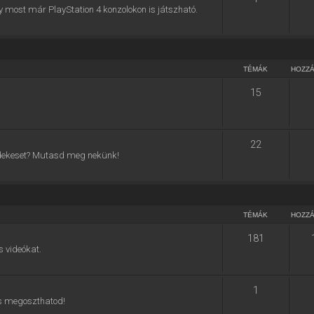
y most már PlayStation 4 konzolokon is játszható.
TÉMÁK
HOZZ
15
22
 érdekeset? Mutasd meg nekünk!
TÉMÁK
HOZZ
181
s videókat.
1
 is megoszthatod!