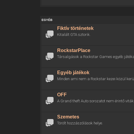
EGYÉB
Fiktív történetek
Kitalált GTA sztorik.
RockstarPlace
Társalgások a Rockstar Games egyéb játékai
Egyéb játékok
Minden ami nem a Rockstar kezei közül kerül
OFF
A Grand theft Auto sorozatot nem érintő viták 
Szemetes
Törölt hozzászólások helye.