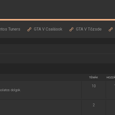
ntos Tuners
GTA V Csalások
GTA V Tőzsde
TÉMÁK
HOZZ
10
solatos dolgok.
2