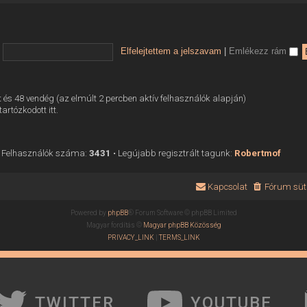
Elfelejtettem a jelszavam
|
Emlékezz rám
tett és 48 vendég (az elmúlt 2 percben aktív felhasználók alapján)
tartózkodott itt.
 Felhasználók száma:
3431
• Legújabb regisztrált tagunk:
Robertmof
Kapcsolat
Fórum süti
Powered by
phpBB
® Forum Software © phpBB Limited
Magyar fordítás ©
Magyar phpBB Közösség
PRIVACY_LINK
|
TERMS_LINK
TWITTER
YOUTUBE