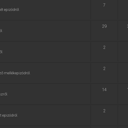
7
ét epizódról.
29
l.
2
l.
2
ző mellékepizódról.
14
zről.
2
t epizódról.