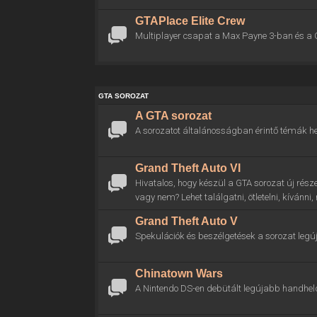
GTAPlace Elite Crew
Multiplayer csapat a Max Payne 3-ban és a 
GTA SOROZAT
A GTA sorozat
A sorozatot általánosságban érintő témák he
Grand Theft Auto VI
Hivatalos, hogy készül a GTA sorozat új rész
vagy nem? Lehet találgatni, ötletelni, kívánni
Grand Theft Auto V
Spekulációk és beszélgetések a sorozat legú
Chinatown Wars
A Nintendo DS-en debütált legújabb handhel