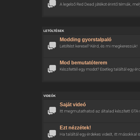
A legelső Red Dead játékot érintő témák, mel
LETÖLTÉSEK
Modding gyorstalpaló
Letöltést keresel? Kérd, és mi megkeressük!
Mod bemutatóterem
Készítettél egy modot? Esetleg találtál egy
VIDEÓK
Saját videó
Itt megmutathatod az általad készített GTA-
Ezt nézzétek!
Ha találtál egy érdekes videót, itt másokkal