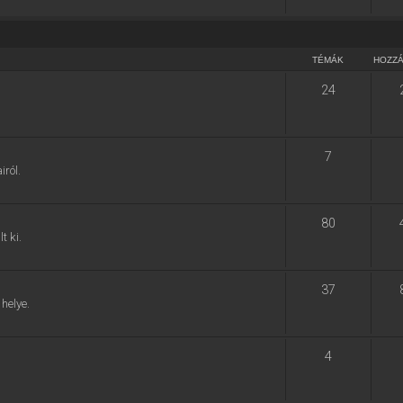
TÉMÁK
HOZZ
24
7
ról.
80
t ki.
37
helye.
4