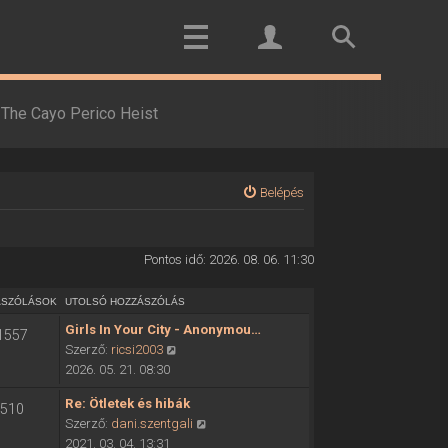
The Cayo Perico Heist
Belépés
Pontos idő: 2026. 08. 06. 11:30
ÁSZÓLÁSOK
UTOLSÓ HOZZÁSZÓLÁS
Girls In Your City - Anonymou…
1557
U
Szerző:
ricsi2003
t
2026. 05. 21. 08:30
o
Re: Ötletek és hibák
510
l
U
Szerző:
dani.szentgali
s
t
2021. 03. 04. 13:31