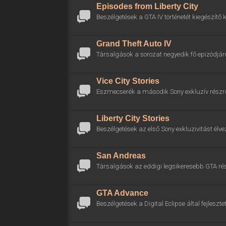
Episodes from Liberty City
Beszélgetések a GTA IV történetét kiegészítő k
Grand Theft Auto IV
Társalgások a sorozat negyedik fő epizódjáró
Vice City Stories
Eszmecserék a második Sony exkluzív részrő
Liberty City Stories
Beszélgetések az első Sony exkluzivitást élve
San Andreas
Társalgások az eddigi legsikeresebb GTA rés
GTA Advance
Beszélgetések a Digital Eclipse által fejlesztet