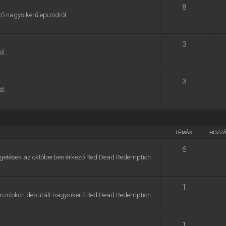
8
ő nagysikerű epizódról.
3
ól.
3
ól.
TÉMÁK
HOZZ
6
zélgetések az októberben érkező Red Dead Redemption
1
konzolokon debütált nagysikerű Red Dead Redemption-
1