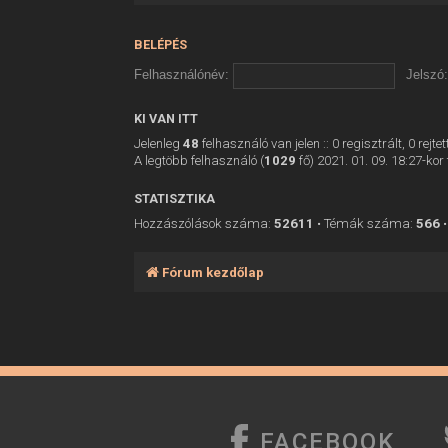
BELÉPÉS
Felhasználónév:
Jelszó:
KI VAN ITT
Jelenleg
48
felhasználó van jelen :: 0 regisztrált, 0 rej
A legtöbb felhasználó (
1029
fő) 2021. 01. 09. 18:27-kor 
STATISZTIKA
Hozzászólások száma:
52611
• Témák száma:
566
•
Fórum kezdőlap
FACEBOOK