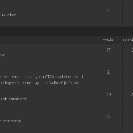
4
GTA V-ben.
TÉMÁK
HOZZ
17
lye.
2
e, ami minden bizonnyal a GTA6 nevet viseli majd...
, mi legyen és mi ne legyen a következő játékban.
79
2
jabb darabjáról.
3
d rész témái.