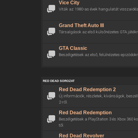
Vice City
Viták az 1980-as évek hangulatát visszaidéz
Grand Theft Auto III
Társalgások az első külsőnézetes GTA játékr
GTA Classic
Beszélgetések az első, felülnézetes epizódokr
RED DEAD SOROZAT
Red Dead Redemption 2
Új információk, részletek, kívánságok, bes
2-ről.
Red Dead Redemption
Beszélgetések a PlayStation 3 és Xbox 360 
től.
Red Dead Revolver