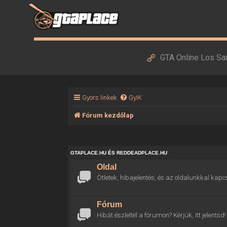
GTA Online Los Sa
Gyors linkek
GyIK
Fórum kezdőlap
GTAPLACE.HU ÉS REDDEADPLACE.HU
Oldal
Ötletek, hibajelentés, és az oldalunkkal kapc
Fórum
Hibát észleltél a fórumon? Kérjük, itt jelentsd!