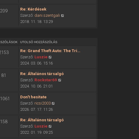
ó
o
h
Re: Kérdések
209
l
o
U
Szerző:
dani.szentgali
s
z
t
2018. 11. 18. 13:29
ó
z
o
h
á
l
o
s
s
z
ÁSZÓLÁSOK
UTOLSÓ HOZZÁSZÓLÁS
z
ó
z
ó
Re: Grand Theft Auto: The Tri…
2153
h
á
l
U
Szerző:
Luszie
o
s
á
t
2024. 03. 06. 15:16
z
z
s
o
z
ó
Re: Általános társalgó
m
81
l
á
l
U
Szerző:
Rockstar69
e
s
s
á
t
2024. 10. 06. 21:01
g
ó
z
s
o
t
h
ó
Don't hesitate
m
l
1061
e
o
l
U
Szerző:
ricsi2003
e
s
k
z
á
t
2026. 07. 17. 11:26
g
ó
i
z
s
o
t
h
n
á
Re: Általános társalgó
m
158
l
e
o
t
s
U
Szerző:
Luszie
e
s
k
z
é
z
t
2022. 01. 19. 09:25
g
ó
i
z
s
ó
o