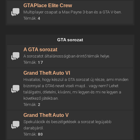
GTAPlace Elite Crew
Multiplayer csapat a Max Payne 3-ban és a GTA V-ben.
Témák:
4
GTA sorozat
A GTA sorozat
A sorozatot általánosságban érintő témák helye.
Témák:
17
Grand Theft Auto VI
Hivatalos, hogy készül a GTA sorozat új része, ami minden
bizonnyal a GTA6 nevet viseli majd... vagy nem? Lehet
találgatni, ötletelni, kívánni, mi legyen és mi ne legyen a
következő játékban.
Témák:
2
Grand Theft Auto V
Spekulációk és beszélgetések a sorozat legújabb
darabjáról.
Témák:
80