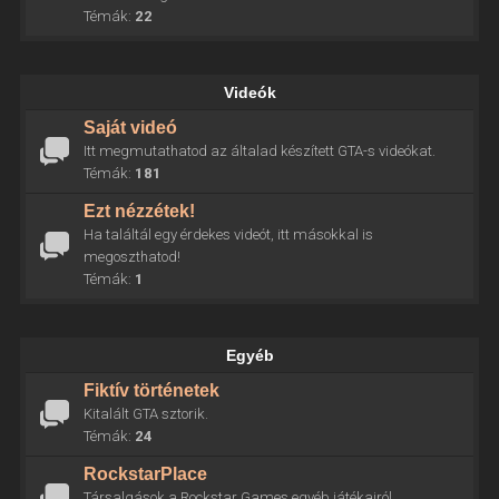
Témák:
22
Videók
Saját videó
Itt megmutathatod az általad készített GTA-s videókat.
Témák:
181
Ezt nézzétek!
Ha találtál egy érdekes videót, itt másokkal is
megoszthatod!
Témák:
1
Egyéb
Fiktív történetek
Kitalált GTA sztorik.
Témák:
24
RockstarPlace
Társalgások a Rockstar Games egyéb játékairól.