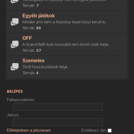
Témák:
7
Egyéb játékok
Minden ami nem a Rockstar kezei közül került ki.
Témák:
80
OFF
A Grand theft Auto sorozatot nem érintő viták helye.
Témák:
37
Szemetes
Törölt hozzászólások helye.
Témák:
4
BELÉPÉS
Felhasználónév:
Jelszó:
Elfelejtettem a jelszavam
Emlékezz rám