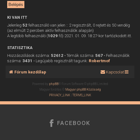
KI VAN ITT
Jelenleg
52
felhasználó van jelen :: 2 regisztrált, 0 rejtett és 50 vendég
(az elmúlt 2 percben aktív felhasználók alapján)
A legtöbb felhasználó (
1029
fő) 2021. 01. 09. 18:27-kor tartózkodott itt.
STATISZTIKA
Hozzászólások száma:
52612
• Témák száma:
567
• Felhasználók
száma:
3431
• Legújabb regisztrált tagunk:
Robertmof
Fórum kezdőlap
Kapcsolat
Powered by
phpBB
® Forum Software © phpBB Limited
Magyar fordítás ©
Magyar phpBB Közösség
PRIVACY_LINK
|
TERMS_LINK
FACEBOOK