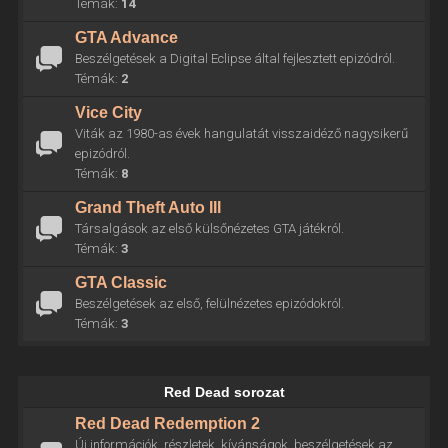
Témák:
14
GTA Advance
Beszélgetések a Digital Eclipse által fejlesztett epizódról.
Témák:
2
Vice City
Viták az 1980-as évek hangulatát visszaidéző nagysikerű
epizódról.
Témák:
8
Grand Theft Auto III
Társalgások az első külsőnézetes GTA játékról.
Témák:
3
GTA Classic
Beszélgetések az első, felülnézetes epizódokról.
Témák:
3
Red Dead sorozat
Red Dead Redemption 2
Új információk, részletek, kívánságok, beszélgetések az