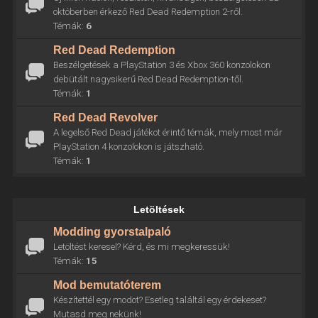
októberben érkező Red Dead Redemption 2-ről.
Témák:
6
Red Dead Redemption
Beszélgetések a PlayStation 3 és Xbox 360 konzolokon
debütált nagysikerű Red Dead Redemption-től.
Témák:
1
Red Dead Revolver
A legelső Red Dead játékot érintő témák, mely most már
PlayStation 4 konzolokon is játszható.
Témák:
1
Letöltések
Modding gyorstalpaló
Letöltést keresel? Kérd, és mi megkeressük!
Témák:
15
Mod bemutatóterem
Készítettél egy modot? Esetleg találtál egy érdekeset?
Mutasd meg nekünk!