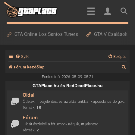
GTA Online Los Santos Tuners
GTA V Csalások
GyIK
Belépés
K
Fórum kezdőlap
e
Pontos idő: 2026. 08. 09. 08:21
r
GTAPlace.hu és RedDeadPlace.hu
e
Oldal
Ötletek, hibajelentés, és az oldalunkkal kapcsolatos dolgok.
s
Témák:
10
é
Fórum
s
Hibát észleltél a fórumon? Kérjük, itt jelentsd!
Témák:
2