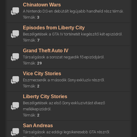
Chinatown Wars
A Nintendo DS-en debütált legújabb handheld rész témái.
Témák:
3
Episodes from Liberty City
Beszélgetések a GTA IV történetét kiegészítő két epizódról.
Témák:
7
Grand Theft Auto IV
Társalgások a sorozat negyedik fő epizódjáról.
Témák:
29
Vice City Stories
Eszmecserék a második Sony exkluzív részről.
Témák:
2
Liberty City Stories
Beszélgetések az első Sony exkluzivitást élvező
mellékepizódról.
Témák:
2
San Andreas
Társalgások az eddigi legsikeresebb GTA részről.