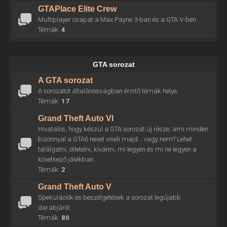
GTAPlace Elite Crew
Multiplayer csapat a Max Payne 3-ban és a GTA V-ben.
Témák:
4
GTA sorozat
A GTA sorozat
A sorozatot általánosságban érintő témák helye.
Témák:
17
Grand Theft Auto VI
Hivatalos, hogy készül a GTA sorozat új része, ami minden
bizonnyal a GTA6 nevet viseli majd... vagy nem? Lehet
találgatni, ötletelni, kívánni, mi legyen és mi ne legyen a
következő játékban.
Témák:
2
Grand Theft Auto V
Spekulációk és beszélgetések a sorozat legújabb
darabjáról.
Témák:
80