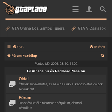
GTA Online Los Santos Tuners
GTA V Csalások
GyIK
Belépés
K
Fórum kezdőlap
e
Pontos idő: 2026. 08. 10. 14:02
r
GTAPlace.hu és RedDeadPlace.hu
e
Oldal
Ötletek, hibajelentés, és az oldalunkkal kapcsolatos dolgok.
s
Témák:
10
é
Fórum
s
Hibát észleltél a fórumon? Kérjük, itt jelentsd!
Témák:
2