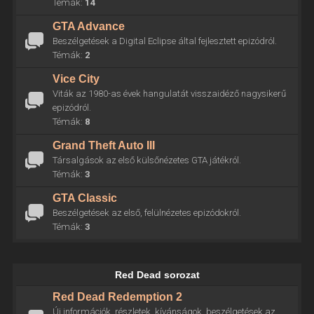
Témák:
14
GTA Advance
Beszélgetések a Digital Eclipse által fejlesztett epizódról.
Témák:
2
Vice City
Viták az 1980-as évek hangulatát visszaidéző nagysikerű
epizódról.
Témák:
8
Grand Theft Auto III
Társalgások az első külsőnézetes GTA játékról.
Témák:
3
GTA Classic
Beszélgetések az első, felülnézetes epizódokról.
Témák:
3
Red Dead sorozat
Red Dead Redemption 2
Új információk, részletek, kívánságok, beszélgetések az