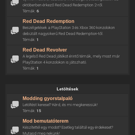
októberben érkező Red Dead Redemption 2-ről.
Témák:
6
Red Dead Redemption
Beszélgetések a PlayStation 3 és Xbox 360 konzolokon
debütált nagysikerű Red Dead Redemption-től.
Témák:
1
Red Dead Revolver
A legelső Red Dead játékot érintő témák, mely most már
PlayStation 4 konzolokon is játszható.
Témák:
1
Letöltések
Modding gyorstalpaló
Letöltést keresel? Kérd, és mi megkeressük!
Témák:
15
Mod bemutatóterem
Készítettél egy modot? Esetleg találtál egy érdekeset?
Mutasd meg nekünk!