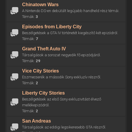
Chinatown Wars
A Nintendo DS-en debütált legújabb handheld rész témái.
Témák:
3
Episodes from Liberty City
Beszélgetések a GTA IV történetét kiegészítő két epizódról.
Témák:
7
Grand Theft Auto IV
Társalgások a sorozat negyedik fő epizódjáról.
Témák:
29
Vice City Stories
Eszmecserék a második Sony exkluzív részről.
Témák:
2
Liberty City Stories
Beszélgetések az első Sony exkluzivitást élvező
mellékepizódról.
Témák:
2
San Andreas
Társalgások az eddigi legsikeresebb GTA részről.