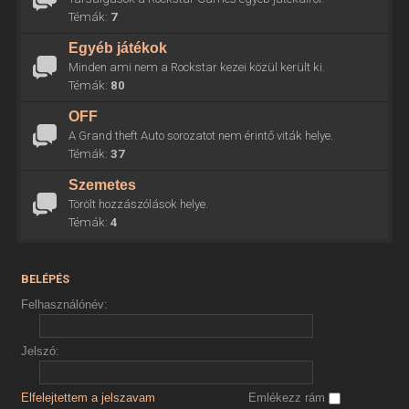
Témák:
7
Egyéb játékok
Minden ami nem a Rockstar kezei közül került ki.
Témák:
80
OFF
A Grand theft Auto sorozatot nem érintő viták helye.
Témák:
37
Szemetes
Törölt hozzászólások helye.
Témák:
4
BELÉPÉS
Felhasználónév:
Jelszó:
Elfelejtettem a jelszavam
Emlékezz rám