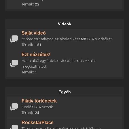
Témák:
22
Videók
Saját videó
Itt megmutathatod az általad készített GTA-s videókat.
Témák:
181
Ezt nézzétek!
Ha találtál egy érdekes videót, itt másokkal is
megoszthatod!
Témák:
1
Egyéb
Fiktív történetek
Kitalált GTA sztorik.
Témák:
24
RockstarPlace
Társalgások a Rockstar Games egyéb játékairól.