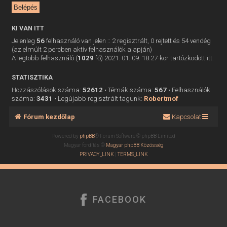
KI VAN ITT
Jelenleg
56
felhasználó van jelen :: 2 regisztrált, 0 rejtett és 54 vendég
(az elmúlt 2 percben aktív felhasználók alapján)
A legtöbb felhasználó (
1029
fő) 2021. 01. 09. 18:27-kor tartózkodott itt.
STATISZTIKA
Hozzászólások száma:
52612
• Témák száma:
567
• Felhasználók
száma:
3431
• Legújabb regisztrált tagunk:
Robertmof
Fórum kezdőlap
Kapcsolat
Powered by
phpBB
® Forum Software © phpBB Limited
Magyar fordítás ©
Magyar phpBB Közösség
PRIVACY_LINK
|
TERMS_LINK
FACEBOOK