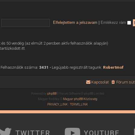
Elfelejtettem a jelszavam
|
Emlékezz rám
tett és 50 vendég (az elmúlt 2 percben aktív felhasználók alapján)
tartózkodott itt.
 Felhasználók száma:
3431
• Legújabb regisztrált tagunk:
Robertmof
Kapcsolat
Fórum süti
Powered by
phpBB
® Forum Software © phpBB Limited
Magyar fordítás ©
Magyar phpBB Közösség
PRIVACY_LINK
|
TERMS_LINK
TWITTER
YOUTUBE