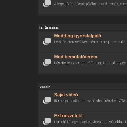
A legelső Red Dead játékot érintő témák, mel
LETÖLTÉSEK
Modding gyorstalpaló
Letöltést keresel? Kérd, és mi megkeressük!
Mod bemutatóterem
Készítettél egy modot? Esetleg találtál egy
VIDEÓK
Saját videó
Itt megmutathatod az általad készített GTA-
Ezt nézzétek!
Ha találtál egy érdekes videót, itt másokkal