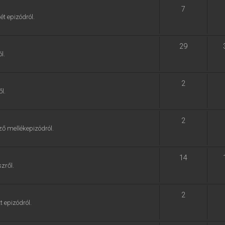
7
ét epizódról.
29
l.
2
l.
2
ző mellékepizódról.
14
zről.
2
t epizódról.