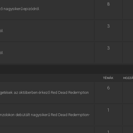
8
ő nagysikerű epizódról.
3
ól.
3
ól.
TÉMÁK
HOZZ
6
zélgetések az októberben érkező Red Dead Redemption
1
konzolokon debütált nagysikerű Red Dead Redemption-
1