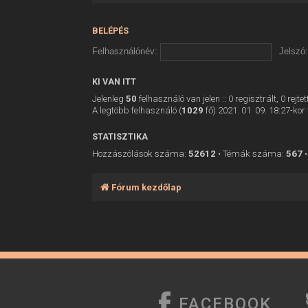
BELÉPÉS
Felhasználónév:
Jelszó:
KI VAN ITT
Jelenleg
50
felhasználó van jelen :: 0 regisztrált, 0 rej
A legtöbb felhasználó (
1029
fő) 2021. 01. 09. 18:27-kor 
STATISZTIKA
Hozzászólások száma:
52612
• Témák száma:
567
•
Fórum kezdőlap
FACEBOOK