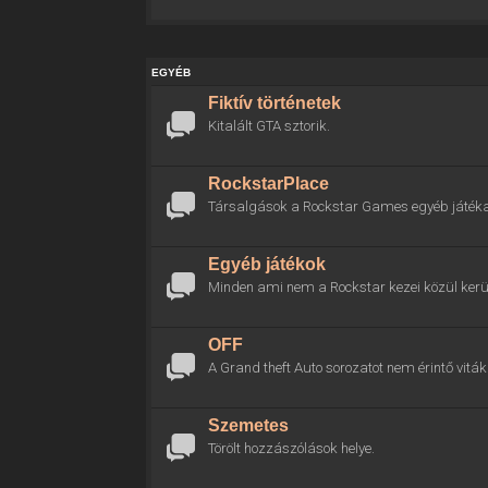
EGYÉB
Fiktív történetek
Kitalált GTA sztorik.
RockstarPlace
Társalgások a Rockstar Games egyéb játékai
Egyéb játékok
Minden ami nem a Rockstar kezei közül kerül
OFF
A Grand theft Auto sorozatot nem érintő viták 
Szemetes
Törölt hozzászólások helye.