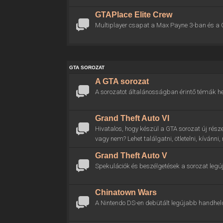
GTAPlace Elite Crew
Multiplayer csapat a Max Payne 3-ban és a 
GTA SOROZAT
A GTA sorozat
A sorozatot általánosságban érintő témák he
Grand Theft Auto VI
Hivatalos, hogy készül a GTA sorozat új rész
vagy nem? Lehet találgatni, ötletelni, kívánni
Grand Theft Auto V
Spekulációk és beszélgetések a sorozat legú
Chinatown Wars
A Nintendo DS-en debütált legújabb handhel