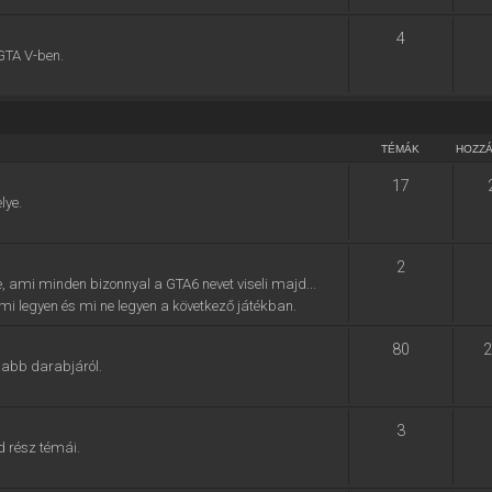
4
GTA V-ben.
TÉMÁK
HOZZ
17
lye.
2
e, ami minden bizonnyal a GTA6 nevet viseli majd...
, mi legyen és mi ne legyen a következő játékban.
80
2
jabb darabjáról.
3
d rész témái.