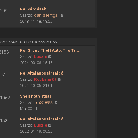
ó
o
h
Re: Kérdések
209
l
o
U
Szerző:
dani.szentgali
s
z
t
2018. 11. 18. 13:29
ó
z
o
h
á
l
o
s
s
z
ÁSZÓLÁSOK
UTOLSÓ HOZZÁSZÓLÁS
z
ó
z
ó
Re: Grand Theft Auto: The Tri…
2153
h
á
l
U
Szerző:
Luszie
o
s
á
t
2024. 03. 06. 15:16
z
z
s
o
z
ó
Re: Általános társalgó
m
81
l
á
l
U
Szerző:
Rockstar69
e
s
s
á
t
2024. 10. 06. 21:01
g
ó
z
s
o
t
h
ó
She's not virtual
m
l
1062
e
o
l
U
Szerző:
TmS18999
e
s
k
z
á
t
Ma, 00:11
g
ó
i
z
s
o
t
h
n
á
Re: Általános társalgó
m
158
l
e
o
t
s
U
Szerző:
Luszie
e
s
k
z
é
z
t
2022. 01. 19. 09:25
g
ó
i
z
s
ó
o