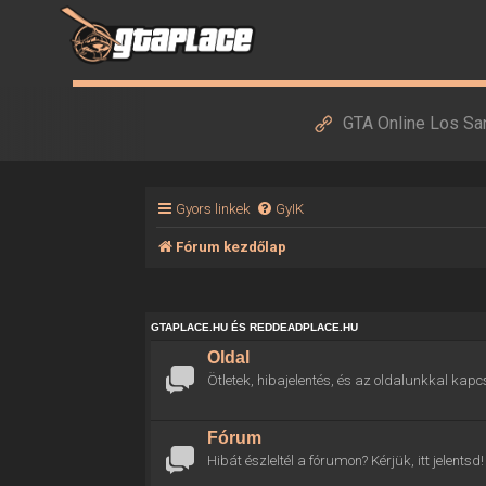
GTA Online Los Sa
Gyors linkek
GyIK
Fórum kezdőlap
GTAPLACE.HU ÉS REDDEADPLACE.HU
Oldal
Ötletek, hibajelentés, és az oldalunkkal kapc
Fórum
Hibát észleltél a fórumon? Kérjük, itt jelentsd!