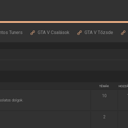
ntos Tuners
GTA V Csalások
GTA V Tőzsde
TÉMÁK
HOZZ
10
solatos dolgok.
2