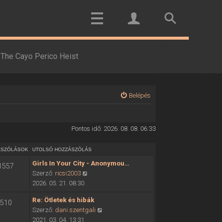
The Cayo Perico Heist
Belépés
Pontos idő: 2026. 08. 08. 06:33
ÁSZÓLÁSOK
UTOLSÓ HOZZÁSZÓLÁS
Girls In Your City - Anonymou…
1557
U
Szerző:
ricsi2003
t
2026. 05. 21. 08:30
o
Re: Ötletek és hibák
510
l
U
Szerző:
dani.szentgali
s
t
2021. 03. 04. 13:31