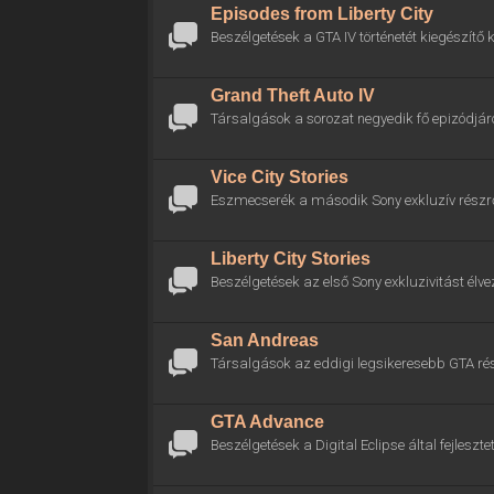
Episodes from Liberty City
Beszélgetések a GTA IV történetét kiegészítő k
Grand Theft Auto IV
Társalgások a sorozat negyedik fő epizódjáró
Vice City Stories
Eszmecserék a második Sony exkluzív részrő
Liberty City Stories
Beszélgetések az első Sony exkluzivitást élve
San Andreas
Társalgások az eddigi legsikeresebb GTA rés
GTA Advance
Beszélgetések a Digital Eclipse által fejlesztet