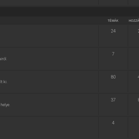
TÉMÁK
HOZZ
24
7
ról.
80
t ki.
37
helye.
4