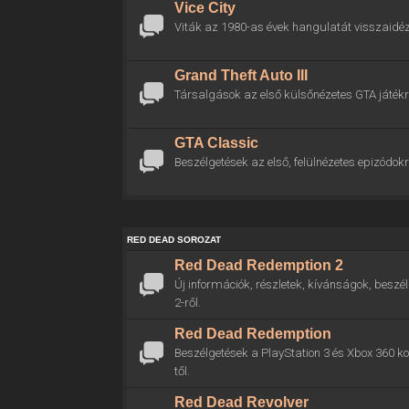
Vice City
Viták az 1980-as évek hangulatát visszaidéz
Grand Theft Auto III
Társalgások az első külsőnézetes GTA játékr
GTA Classic
Beszélgetések az első, felülnézetes epizódokr
RED DEAD SOROZAT
Red Dead Redemption 2
Új információk, részletek, kívánságok, bes
2-ről.
Red Dead Redemption
Beszélgetések a PlayStation 3 és Xbox 360 
től.
Red Dead Revolver