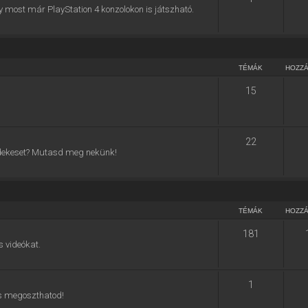
y most már PlayStation 4 konzolokon is játszható.
TÉMÁK
HOZZ
15
22
 érdekeset? Mutasd meg nekünk!
TÉMÁK
HOZZ
181
s videókat.
1
 is megoszthatod!