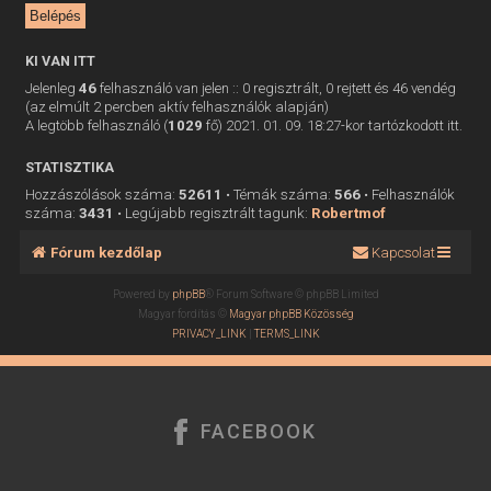
KI VAN ITT
Jelenleg
46
felhasználó van jelen :: 0 regisztrált, 0 rejtett és 46 vendég
(az elmúlt 2 percben aktív felhasználók alapján)
A legtöbb felhasználó (
1029
fő) 2021. 01. 09. 18:27-kor tartózkodott itt.
STATISZTIKA
Hozzászólások száma:
52611
• Témák száma:
566
• Felhasználók
száma:
3431
• Legújabb regisztrált tagunk:
Robertmof
Fórum kezdőlap
Kapcsolat
Powered by
phpBB
® Forum Software © phpBB Limited
Magyar fordítás ©
Magyar phpBB Közösség
PRIVACY_LINK
|
TERMS_LINK
FACEBOOK