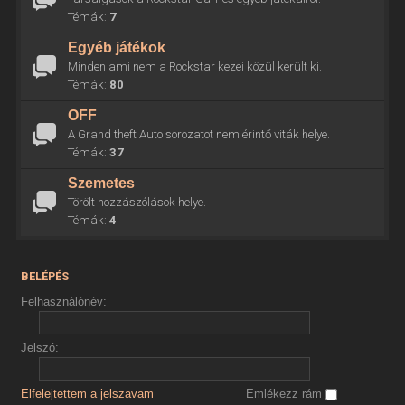
Témák:
7
Egyéb játékok
Minden ami nem a Rockstar kezei közül került ki.
Témák:
80
OFF
A Grand theft Auto sorozatot nem érintő viták helye.
Témák:
37
Szemetes
Törölt hozzászólások helye.
Témák:
4
BELÉPÉS
Felhasználónév:
Jelszó:
Elfelejtettem a jelszavam
Emlékezz rám