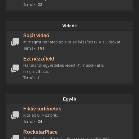
Témák:
22
Videók
Saját videó
Itt megmutathatod az általad készített GTA-s videókat.
Témák:
181
Ezt nézzétek!
Ha találtál egy érdekes videót, itt másokkal is
megoszthatod!
Témák:
1
Egyéb
Fiktív történetek
Kitalált GTA sztorik.
Témák:
24
RockstarPlace
Társalgások a Rockstar Games egyéb játékairól.