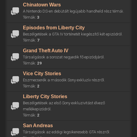
Chinatown Wars
A Nintendo DS-en debütált legújabb handheld rész témái.
Témák:
3
Episodes from Liberty City
Beszélgetések a GTA IV történetét kiegészítő két epizódról.
Témák:
7
Grand Theft Auto IV
Társalgások a sorozat negyedik fő epizódjáról.
Témák:
29
Vice City Stories
Eszmecserék a második Sony exkluzív részről.
Témák:
2
Liberty City Stories
Beszélgetések az első Sony exkluzivitást élvező
mellékepizódról.
Témák:
2
San Andreas
Társalgások az eddigi legsikeresebb GTA részről.