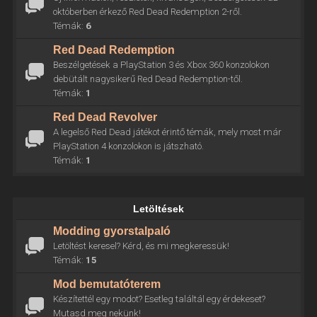
októberben érkező Red Dead Redemption 2-ről.
Témák:
6
Red Dead Redemption
Beszélgetések a PlayStation 3 és Xbox 360 konzolokon
debütált nagysikerű Red Dead Redemption-től.
Témák:
1
Red Dead Revolver
A legelső Red Dead játékot érintő témák, mely most már
PlayStation 4 konzolokon is játszható.
Témák:
1
Letöltések
Modding gyorstalpaló
Letöltést keresel? Kérd, és mi megkeressük!
Témák:
15
Mod bemutatóterem
Készítettél egy modot? Esetleg találtál egy érdekeset?
Mutasd meg nekünk!