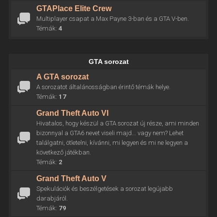
GTAPlace Elite Crew
Multiplayer csapat a Max Payne 3-ban és a GTA V-ben.
Témák:
4
GTA sorozat
A GTA sorozat
A sorozatot általánosságban érintő témák helye.
Témák:
17
Grand Theft Auto VI
Hivatalos, hogy készül a GTA sorozat új része, ami minden
bizonnyal a GTA6 nevet viseli majd... vagy nem? Lehet
találgatni, ötletelni, kívánni, mi legyen és mi ne legyen a
következő játékban.
Témák:
2
Grand Theft Auto V
Spekulációk és beszélgetések a sorozat legújabb
darabjáról.
Témák:
79