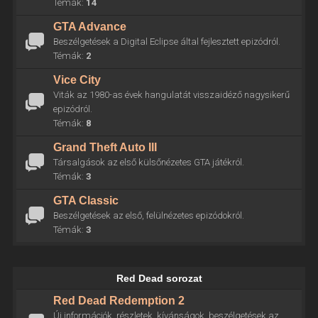
Témák:
14
GTA Advance
Beszélgetések a Digital Eclipse által fejlesztett epizódról.
Témák:
2
Vice City
Viták az 1980-as évek hangulatát visszaidéző nagysikerű
epizódról.
Témák:
8
Grand Theft Auto III
Társalgások az első külsőnézetes GTA játékról.
Témák:
3
GTA Classic
Beszélgetések az első, felülnézetes epizódokról.
Témák:
3
Red Dead sorozat
Red Dead Redemption 2
Új információk, részletek, kívánságok, beszélgetések az