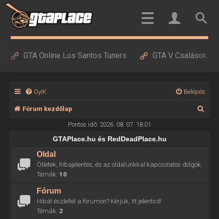
GTA Online Los Santos Tuners
GTA V Csalások
GyIK
Belépés
K
Fórum kezdőlap
e
Pontos idő: 2026. 08. 07. 18:01
r
GTAPlace.hu és RedDeadPlace.hu
e
Oldal
Ötletek, hibajelentés, és az oldalunkkal kapcsolatos dolgok.
s
Témák:
10
é
Fórum
s
Hibát észleltél a fórumon? Kérjük, itt jelentsd!
Témák:
2