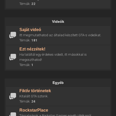
Témák:
22
Videók
Saját videó
Itt megmutathatod az általad készített GTA-s videókat.
Témák:
181
Ezt nézzétek!
Ha találtál egy érdekes videót, itt másokkal is
megoszthatod!
Témák:
1
Egyéb
Fiktív történetek
Kitalált GTA sztorik.
Témák:
24
RockstarPlace
Társalgások a Rockstar Games egyéb játékairól.