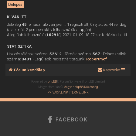
KI VAN ITT
Jelenleg
45
felhasználó van jelen :: 1 regisztrált, 0 rejtett és 44 vendég
(az elmúlt 2 percben aktív felhasználók alapján)
A legtöbb felhasználó (
1029
fő) 2021. 01. 09. 18:27-kor tartózkodott itt.
STATISZTIKA
Hozzászólások száma:
52612
• Témák száma:
567
• Felhasználók
száma:
3431
• Legújabb regisztrált tagunk:
Robertmof
Fórum kezdőlap
Kapcsolat
Powered by
phpBB
® Forum Software © phpBB Limited
Magyar fordítás ©
Magyar phpBB Közösség
PRIVACY_LINK
|
TERMS_LINK
FACEBOOK