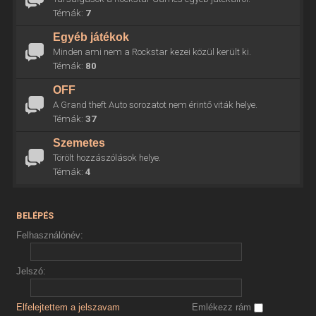
Témák:
7
Egyéb játékok
Minden ami nem a Rockstar kezei közül került ki.
Témák:
80
OFF
A Grand theft Auto sorozatot nem érintő viták helye.
Témák:
37
Szemetes
Törölt hozzászólások helye.
Témák:
4
BELÉPÉS
Felhasználónév:
Jelszó:
Elfelejtettem a jelszavam
Emlékezz rám