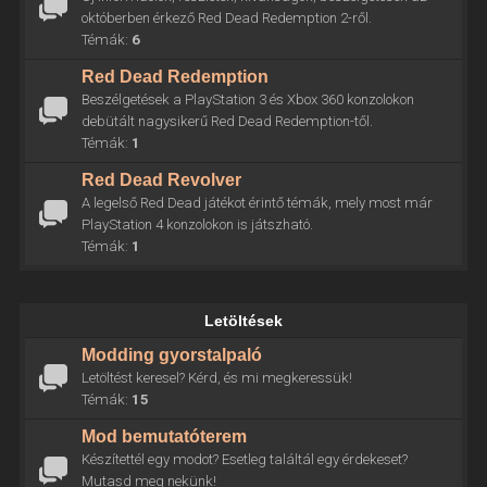
októberben érkező Red Dead Redemption 2-ről.
Témák:
6
Red Dead Redemption
Beszélgetések a PlayStation 3 és Xbox 360 konzolokon
debütált nagysikerű Red Dead Redemption-től.
Témák:
1
Red Dead Revolver
A legelső Red Dead játékot érintő témák, mely most már
PlayStation 4 konzolokon is játszható.
Témák:
1
Letöltések
Modding gyorstalpaló
Letöltést keresel? Kérd, és mi megkeressük!
Témák:
15
Mod bemutatóterem
Készítettél egy modot? Esetleg találtál egy érdekeset?
Mutasd meg nekünk!