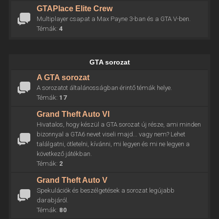
GTAPlace Elite Crew
Multiplayer csapat a Max Payne 3-ban és a GTA V-ben.
Témák:
4
GTA sorozat
A GTA sorozat
A sorozatot általánosságban érintő témák helye.
Témák:
17
Grand Theft Auto VI
Hivatalos, hogy készül a GTA sorozat új része, ami minden
bizonnyal a GTA6 nevet viseli majd... vagy nem? Lehet
találgatni, ötletelni, kívánni, mi legyen és mi ne legyen a
következő játékban.
Témák:
2
Grand Theft Auto V
Spekulációk és beszélgetések a sorozat legújabb
darabjáról.
Témák:
80