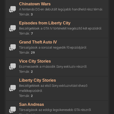
Chinatown Wars
A Nintendo DS-en debütált legújabb handheld rész témái.
Témák:
3
Episodes from Liberty City
Beszélgetések a GTA IV történetét kiegészítő két epizódról.
Témák:
7
Grand Theft Auto IV
Társalgások a sorozat negyedik fő epizódjáról.
Témák:
29
Vice City Stories
Eszmecserék a második Sony exkluzív részről.
Témák:
2
Liberty City Stories
Beszélgetések az első Sony exkluzivitást élvező
mellékepizódról.
Témák:
2
San Andreas
Társalgások az eddigi legsikeresebb GTA részről.