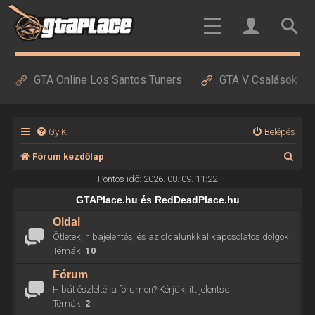
GTA Online Los Santos Tuners
GTA V Csalások
GyIK
Belépés
K
Fórum kezdőlap
e
Pontos idő: 2026. 08. 09. 11:22
r
GTAPlace.hu és RedDeadPlace.hu
e
Oldal
Ötletek, hibajelentés, és az oldalunkkal kapcsolatos dolgok.
s
Témák:
10
é
Fórum
s
Hibát észleltél a fórumon? Kérjük, itt jelentsd!
Témák:
2