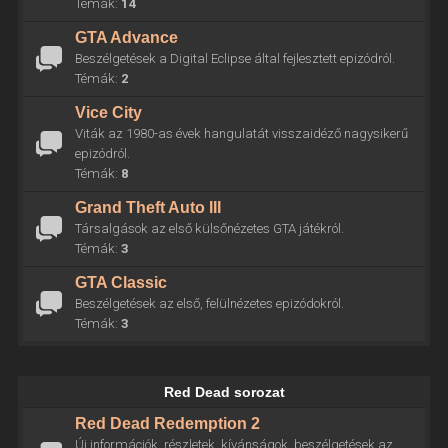
Témák:
14
GTA Advance
Beszélgetések a Digital Eclipse által fejlesztett epizódról.
Témák:
2
Vice City
Viták az 1980-as évek hangulatát visszaidéző nagysikerű
epizódról.
Témák:
8
Grand Theft Auto III
Társalgások az első külsőnézetes GTA játékról.
Témák:
3
GTA Classic
Beszélgetések az első, felülnézetes epizódokról.
Témák:
3
Red Dead sorozat
Red Dead Redemption 2
Új információk, részletek, kívánságok, beszélgetések az